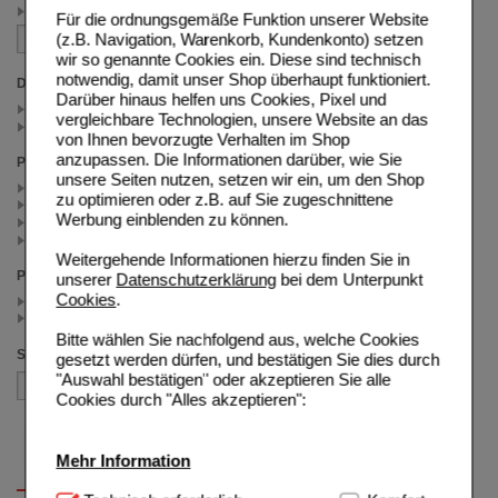
Durex Banner (1)
Für die ordnungsgemäße Funktion unserer Website
(z.B. Navigation, Warenkorb, Kundenkonto) setzen
wir so genannte Cookies ein. Diese sind technisch
notwendig, damit unser Shop überhaupt funktioniert.
Darreichungsform
Darüber hinaus helfen uns Cookies, Pixel und
Gel (2)
vergleichbare Technologien, unsere Website an das
Kondome (2)
von Ihnen bevorzugte Verhalten im Shop
anzupassen. Die Informationen darüber, wie Sie
Packungsgröße
unsere Seiten nutzen, setzen wir ein, um den Shop
2X10 St (1)
zu optimieren oder z.B. auf Sie zugeschnittene
250 ml (1)
Werbung einblenden zu können.
100 ml (1)
10 St (1)
Weitergehende Informationen hierzu finden Sie in
Preis
unserer
Datenschutzerklärung
bei dem Unterpunkt
Cookies
.
< 12.50 (2)
>= 12.50 (2)
Bitte wählen Sie nachfolgend aus, welche Cookies
Sortieren nach
gesetzt werden dürfen, und bestätigen Sie dies durch
"Auswahl bestätigen" oder akzeptieren Sie alle
Cookies durch "Alles akzeptieren":
Mehr Information