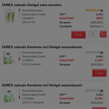
DUREX naturals Gleitgel extra sensitive
Reckitt Benckiser
1
Deutschland GmbH
UVP
**
12,49 €
Unser Preis
*
9,99 €
16596673
100
ml
Gel
Sie sparen
2,50 €
(
20%
)
Grundpreis
99,90 €
pro 1 l
Details
DUREX naturals Kondome mit Gleitgel wasserbasiert
Reckitt Benckiser
0
Deutschland GmbH
UVP
**
13,99 €
Unser Preis
*
11,19 €
17165811
10
St
Kondome
Sie sparen
2,80 €
(
20%
)
Details
DUREX naturals Kondome mit Gleitgel wasserbasiert
Reckitt Benckiser
0
Deutschland GmbH
UVP
**
27,99 €
Unser Preis
*
22,39 €
17165805
2X10
St
Kondome
Sie sparen
5,60 €
(
20%
)