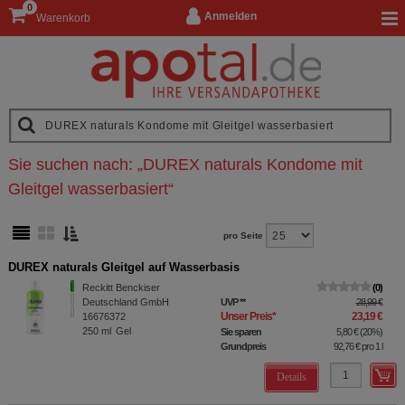
0
Anmelden
Warenkorb
Sie suchen nach:
„
DUREX naturals Kondome mit
Gleitgel wasserbasiert
“
pro Seite
DUREX naturals Gleitgel auf Wasserbasis
Reckitt Benckiser
0
Deutschland GmbH
UVP
**
28,99 €
Unser Preis
*
23,19 €
16676372
250
ml
Gel
Sie sparen
5,80 €
(
20%
)
Grundpreis
92,76 €
pro 1 l
Details