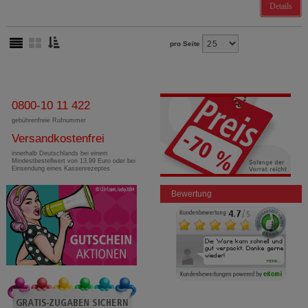
Details
pro Seite
0800-10 11 422
gebührenfreie Rufnummer
Versandkostenfrei
innerhalb Deutschlands bei einem
Mindestbestellwert von 13,99 Euro oder bei
Einsendung eines Kassenrezeptes
Bewertung