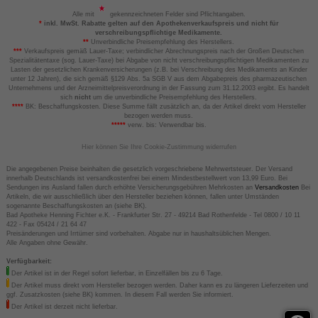
Alle mit
gekennzeichneten Felder sind Pflichtangaben.
*
inkl. MwSt. Rabatte gelten auf den Apothekenverkaufspreis und nicht für
verschreibungspflichtige Medikamente.
**
Unverbindliche Preisempfehlung des Herstellers.
***
Verkaufspreis gemäß Lauer-Taxe; verbindlicher Abrechnungspreis nach der Großen Deutschen
Spezialitätentaxe (sog. Lauer-Taxe) bei Abgabe von nicht verschreibungspflichtigen Medikamenten zu
Lasten der gesetzlichen Krankenversicherungen (z.B. bei Verschreibung des Medikaments an Kinder
unter 12 Jahren), die sich gemäß §129 Abs. 5a SGB V aus dem Abgabepreis des pharmazeutischen
Unternehmens und der Arzneimittelpreisverordnung in der Fassung zum 31.12.2003 ergibt. Es handelt
sich
nicht
um die unverbindliche Preisempfehlung des Herstellers.
****
BK: Beschaffungskosten. Diese Summe fällt zusätzlich an, da der Artikel direkt vom Hersteller
bezogen werden muss.
*****
verw. bis: Verwendbar bis.
Hier können Sie Ihre Cookie-Zustimmung widerrufen
Die angegebenen Preise beinhalten die gesetzlich vorgeschriebene Mehrwertsteuer. Der Versand
innerhalb Deutschlands ist versandkostenfrei bei einem Mindestbestellwert von 13,99 Euro. Bei
Sendungen ins Ausland fallen durch erhöhte Versicherungsgebühren Mehrkosten an
Versandkosten
Bei
Artikeln, die wir ausschließlich über den Hersteller beziehen können, fallen unter Umständen
sogenannte Beschaffungskosten an (siehe BK).
Bad Apotheke Henning Fichter e.K. - Frankfurter Str. 27 - 49214 Bad Rothenfelde - Tel 0800 / 10 11
422 - Fax 05424 / 21 64 47
Preisänderungen und Irrtümer sind vorbehalten. Abgabe nur in haushaltsüblichen Mengen.
Alle Angaben ohne Gewähr.
Verfügbarkeit:
Der Artikel ist in der Regel sofort lieferbar, in Einzelfällen bis zu 6 Tage.
Der Artikel muss direkt vom Hersteller bezogen werden. Daher kann es zu längeren Lieferzeiten und
ggf. Zusatzkosten (siehe BK) kommen. In diesem Fall werden Sie informiert.
Der Artikel ist derzeit nicht lieferbar.