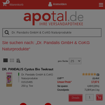
0
Anmelden
Warenkorb
Sie suchen nach:
„
Dr. Pandalis GmbH & CoKG
Naturprodukte
“
pro Seite
DR. PANDALIS Cystus Bio Teekraut
Dr. Pandalis GmbH & CoKG
1
Naturprodukte
UVP
**
22,46 €
Unser Preis
*
17,97 €
01515485
250
g
Tee
Sie sparen
4,49 €
(
20%
)
Grundpreis
71,88 €
pro 1 kg
Details