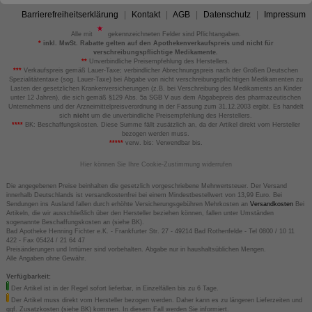
Barrierefreiheitserklärung
Kontakt
AGB
Datenschutz
Impressum
Alle mit
gekennzeichneten Felder sind Pflichtangaben.
*
inkl. MwSt. Rabatte gelten auf den Apothekenverkaufspreis und nicht für
verschreibungspflichtige Medikamente.
**
Unverbindliche Preisempfehlung des Herstellers.
***
Verkaufspreis gemäß Lauer-Taxe; verbindlicher Abrechnungspreis nach der Großen Deutschen
Spezialitätentaxe (sog. Lauer-Taxe) bei Abgabe von nicht verschreibungspflichtigen Medikamenten zu
Lasten der gesetzlichen Krankenversicherungen (z.B. bei Verschreibung des Medikaments an Kinder
unter 12 Jahren), die sich gemäß §129 Abs. 5a SGB V aus dem Abgabepreis des pharmazeutischen
Unternehmens und der Arzneimittelpreisverordnung in der Fassung zum 31.12.2003 ergibt. Es handelt
sich
nicht
um die unverbindliche Preisempfehlung des Herstellers.
****
BK: Beschaffungskosten. Diese Summe fällt zusätzlich an, da der Artikel direkt vom Hersteller
bezogen werden muss.
*****
verw. bis: Verwendbar bis.
Hier können Sie Ihre Cookie-Zustimmung widerrufen
Die angegebenen Preise beinhalten die gesetzlich vorgeschriebene Mehrwertsteuer. Der Versand
innerhalb Deutschlands ist versandkostenfrei bei einem Mindestbestellwert von 13,99 Euro. Bei
Sendungen ins Ausland fallen durch erhöhte Versicherungsgebühren Mehrkosten an
Versandkosten
Bei
Artikeln, die wir ausschließlich über den Hersteller beziehen können, fallen unter Umständen
sogenannte Beschaffungskosten an (siehe BK).
Bad Apotheke Henning Fichter e.K. - Frankfurter Str. 27 - 49214 Bad Rothenfelde - Tel 0800 / 10 11
422 - Fax 05424 / 21 64 47
Preisänderungen und Irrtümer sind vorbehalten. Abgabe nur in haushaltsüblichen Mengen.
Alle Angaben ohne Gewähr.
Verfügbarkeit:
Der Artikel ist in der Regel sofort lieferbar, in Einzelfällen bis zu 6 Tage.
Der Artikel muss direkt vom Hersteller bezogen werden. Daher kann es zu längeren Lieferzeiten und
ggf. Zusatzkosten (siehe BK) kommen. In diesem Fall werden Sie informiert.