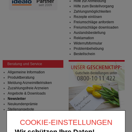
Hilfe zur Anmeldung
Hilfe zum Bestellvorgang
Zahlungsmöglichkeiten
Rezepte einlösen
Freiumschläge anfordern
Freiumschläge downloaden
Auslandsbestellung
Reklamation
Widerrufsformular
Problembehebung
Bestellschein
Beratung und Service
Allgemeine Information
Produktberatung
Meldung Arzneimittelrisiken
Zuzahlungsfreie Arzneien
Angebote & Downloads
Newsletter
Neukundenprämie
Stellenangebote
COOKIE-EINSTELLUNGEN
Wir schützen Ihre Daten!