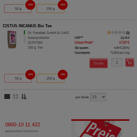
20%
20%
50 g
250 g
CISTUS INCANUS Bio Tee
Dr. Pandalis GmbH & CoKG
1
Naturprodukte
UVP
**
22,46 €
Unser Preis
*
17,97 €
02707583
250
g
Tee
Sie sparen
4,49 €
(
20%
)
Grundpreis
71,88 €
pro 1 kg
Details
20%
20%
50 g
250 g
pro Seite
0800-10 11 422
gebührenfreie Rufnummer