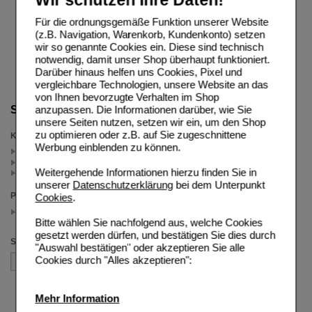
Für die ordnungsgemäße Funktion unserer Website
(z.B. Navigation, Warenkorb, Kundenkonto) setzen
wir so genannte Cookies ein. Diese sind technisch
notwendig, damit unser Shop überhaupt funktioniert.
Darüber hinaus helfen uns Cookies, Pixel und
vergleichbare Technologien, unsere Website an das
von Ihnen bevorzugte Verhalten im Shop
anzupassen. Die Informationen darüber, wie Sie
Suche verfeinern
unsere Seiten nutzen, setzen wir ein, um den Shop
zu optimieren oder z.B. auf Sie zugeschnittene
Kategorien
Werbung einblenden zu können.
Cystus (4)
Therapie- & Heilpflanzentee (2)
Weitergehende Informationen hierzu finden Sie in
Darmträgheit & Verstopfung (1)
unserer
Datenschutzerklärung
bei dem Unterpunkt
Packungsgröße
Cookies
.
250 g
(auswahl entfernen)
Bitte wählen Sie nachfolgend aus, welche Cookies
gesetzt werden dürfen, und bestätigen Sie dies durch
Sortieren nach
"Auswahl bestätigen" oder akzeptieren Sie alle
Cookies durch "Alles akzeptieren":
Mehr Information