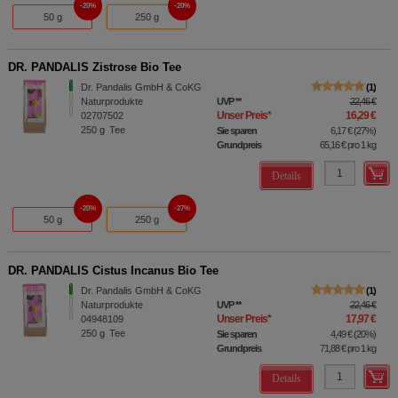
20%
20%
50 g
250 g
DR. PANDALIS Zistrose Bio Tee
Dr. Pandalis GmbH & CoKG
1
Naturprodukte
UVP
**
22,46 €
Unser Preis
*
16,29 €
02707502
250
g
Tee
Sie sparen
6,17 €
(
27%
)
Grundpreis
65,16 €
pro 1 kg
Details
20%
27%
50 g
250 g
DR. PANDALIS Cistus Incanus Bio Tee
Dr. Pandalis GmbH & CoKG
1
Naturprodukte
UVP
**
22,46 €
Unser Preis
*
17,97 €
04948109
250
g
Tee
Sie sparen
4,49 €
(
20%
)
Grundpreis
71,88 €
pro 1 kg
Details