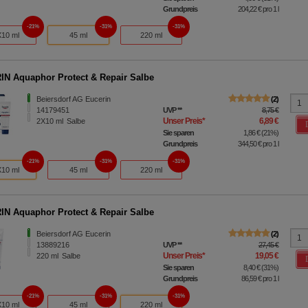
Grundpreis
204,22 €
pro 1 l
21%
31%
31%
10 ml
45 ml
220 ml
N Aquaphor Protect & Repair Salbe
Beiersdorf AG Eucerin
2
14179451
UVP
**
8,75 €
Unser Preis
*
6,89 €
2X10
ml
Salbe
Sie sparen
1,86 €
(
21%
)
Grundpreis
344,50 €
pro 1 l
21%
31%
31%
10 ml
45 ml
220 ml
N Aquaphor Protect & Repair Salbe
Beiersdorf AG Eucerin
2
13889216
UVP
**
27,45 €
Unser Preis
*
19,05 €
220
ml
Salbe
Sie sparen
8,40 €
(
31%
)
Grundpreis
86,59 €
pro 1 l
21%
31%
31%
10 ml
45 ml
220 ml