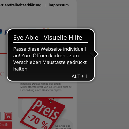
rrierefreiheitserklärung
Impressum
Seite drucken
0800-10 11 422
gebührenfreie Rufnummer
e
“
Versandkostenfrei
innerhalb Deutschlands bei einem
Mindestbestellwert von 13,99 Euro oder bei
Einsendung eines Kassenrezeptes
Details