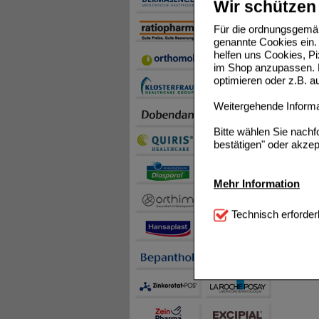
Wir schützen 
Für die ordnungsgemäß
genannte Cookies ein. 
helfen uns Cookies, P
im Shop anzupassen. D
optimieren oder z.B. 
Weitergehende Informat
Bitte wählen Sie nach
bestätigen" oder akzep
Mehr Information
Technisch Notwendi
Technisch erforder
notwendig sind (z.B. N
Komfort:
Diese Cookie
beispielsweise für di
Spracheinstellung) an
Inhalte anzuzeigen un
Statistik & Tracking:
H