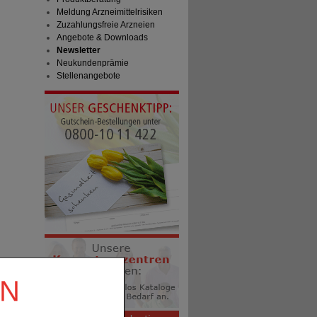
Meldung Arzneimittelrisiken
Zuzahlungsfreie Arzneien
Angebote & Downloads
Newsletter
Neukundenprämie
Stellenangebote
EN