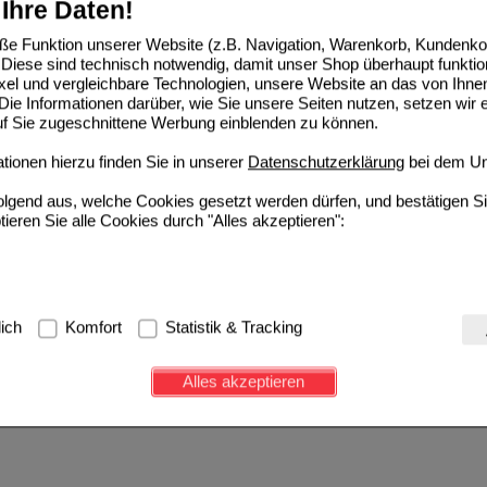
Ihre Daten!
e Funktion unserer Website (z.B. Navigation, Warenkorb, Kundenkon
Diese sind technisch notwendig, damit unser Shop überhaupt funktio
ixel und vergleichbare Technologien, unsere Website an das von Ihne
ie Informationen darüber, wie Sie unsere Seiten nutzen, setzen wir 
auf Sie zugeschnittene Werbung einblenden zu können.
ionen hierzu finden Sie in unserer
Datenschutzerklärung
bei dem Un
folgend aus, welche Cookies gesetzt werden dürfen, und bestätigen S
tieren Sie alle Cookies durch "Alles akzeptieren":
g:
Hierbei handelt es sich um Cookies, die für die Grundfunktionen u
lich
Komfort
Statistik & Tracking
avigation, Warenkorb, Kundenkonto), weshalb auf diese nicht verzich
s werden genutzt um das Einkaufserlebnis noch ansprechender zu g
Alles akzeptieren
e Wiedererkennung des Besuchers oder unsere Seite an bevorzugte Ve
zupassen. Komfort-Cookies ermöglichen es uns auch auf Ihre Bedürf
d unser Partnerprogramm zu betreiben.
ierüber lassen sich Informationen über die Art und Weise der Nutzu