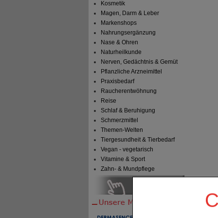
Kosmetik
Magen, Darm & Leber
Markenshops
Nahrungsergänzung
Nase & Ohren
Naturheilkunde
Nerven, Gedächtnis & Gemüt
Pflanzliche Arzneimittel
Praxisbedarf
Raucherentwöhnung
Reise
Schlaf & Beruhigung
Schmerzmittel
Themen-Welten
Tiergesundheit & Tierbedarf
Vegan - vegetarisch
Vitamine & Sport
Zahn- & Mundpflege
C