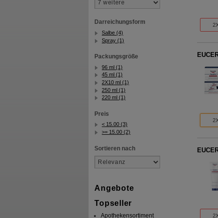
Darreichungsform
2X
Salbe (4)
Spray (1)
EUCERI
Packungsgröße
96 ml (1)
45 ml (1)
2X10 ml (1)
250 ml (1)
220 ml (1)
Preis
2X
< 15.00 (3)
>= 15.00 (2)
Sortieren nach
EUCERI
Angebote
Topseller
Apothekensortiment
2X