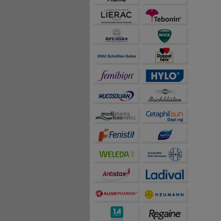
sammeln, mit deren Hil
auch die Werbung auf Dr
teilweise an Dritte wi