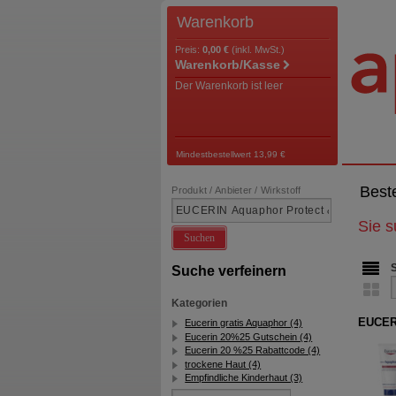
Warenkorb
Preis:
0,00 €
(inkl. MwSt.)
Warenkorb/Kasse
Der Warenkorb ist leer
Mindestbestellwert 13,99 €
Best
Produkt / Anbieter / Wirkstoff
Sie 
Suchen
Suche verfeinern
Kategorien
EUCERI
Eucerin gratis Aquaphor (4)
Eucerin 20%25 Gutschein (4)
Eucerin 20 %25 Rabattcode (4)
trockene Haut (4)
Empfindliche Kinderhaut (3)