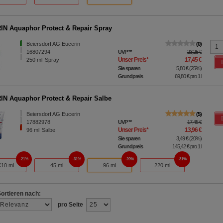
N Aquaphor Protect & Repair Spray
Beiersdorf AG Eucerin
0
16807294
UVP
**
23,25 €
Unser Preis
*
17,45 €
250
ml
Spray
Sie sparen
5,80 €
(
25%
)
Grundpreis
69,80 €
pro 1 l
N Aquaphor Protect & Repair Salbe
Beiersdorf AG Eucerin
5
17882978
UVP
**
17,45 €
Unser Preis
*
13,96 €
96
ml
Salbe
Sie sparen
3,49 €
(
20%
)
Grundpreis
145,42 €
pro 1 l
21%
31%
20%
31%
10 ml
45 ml
96 ml
220 ml
Sortieren nach:
pro Seite