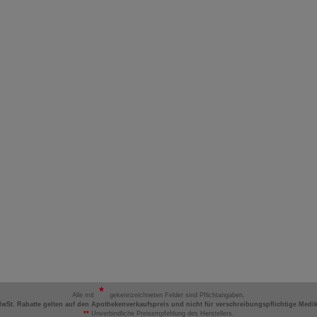
Alle mit
gekennzeichneten Felder sind Pflichtangaben.
MwSt. Rabatte gelten auf den Apothekenverkaufspreis und nicht für verschreibungspflichtige Medi
**
Unverbindliche Preisempfehlung des Herstellers.