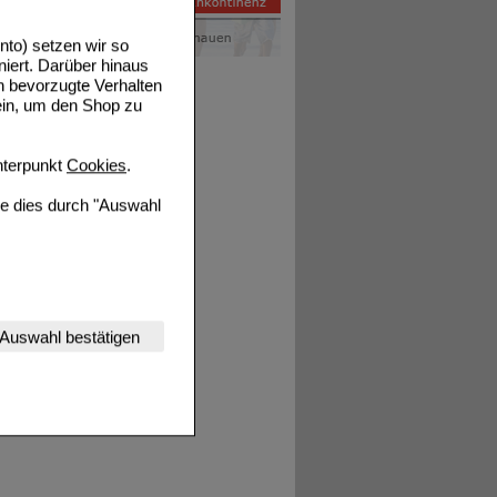
to) setzen wir so
niert. Darüber hinaus
n bevorzugte Verhalten
ein, um den Shop zu
terpunkt
Cookies
.
ie dies durch "Auswahl
nserer Website
Auswahl bestätigen
tet werden kann.
estalten,
rhaltensweisen (z.B.
nisse zugeschrittene
ng unserer Website