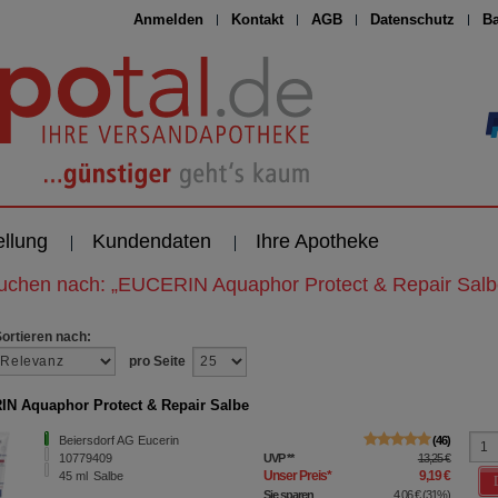
Anmelden
Kontakt
AGB
Datenschutz
Ba
ellung
Kundendaten
Ihre Apotheke
suchen nach:
„
EUCERIN Aquaphor Protect & Repair Salb
Sortieren nach:
pro Seite
N Aquaphor Protect & Repair Salbe
Beiersdorf AG Eucerin
46
10779409
UVP
**
13,25 €
Unser Preis
*
9,19 €
45
ml
Salbe
Sie sparen
4,06 €
(
31%
)