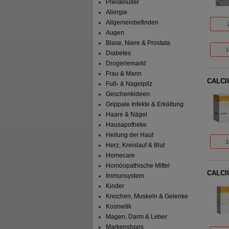
Preisknüller
Allergie
Allgemeinbefinden
Augen
Blase, Niere & Prostata
1
Diabetes
Drogeriemarkt
Frau & Mann
CALCIU
Fuß- & Nagelpilz
Geschenkideen
Grippale Infekte & Erkältung
Haare & Nägel
Hausapotheke
Heilung der Haut
1
Herz, Kreislauf & Blut
Homecare
Homöopathische Mittel
CALCIU
Immunsystem
Kinder
Knochen, Muskeln & Gelenke
Kosmetik
Magen, Darm & Leber
Markenshops