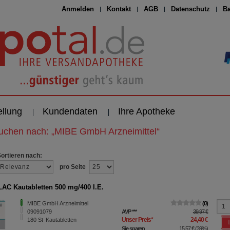
Anmelden
Kontakt
AGB
Datenschutz
Ba
ellung
Kundendaten
Ihre Apotheke
suchen nach:
„
MIBE GmbH Arzneimittel
“
Sortieren nach:
pro Seite
AC Kautabletten 500 mg/400 I.E.
MIBE GmbH Arzneimittel
0
09091079
AVP
***
39,97 €
Unser Preis
*
24,40 €
180
St
Kautabletten
Sie sparen
15,57 €
(
39%
)