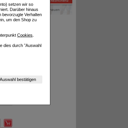
to) setzen wir so
niert. Darüber hinaus
n bevorzugte Verhalten
Details
ein, um den Shop zu
terpunkt
Cookies
.
ie dies durch "Auswahl
nserer Website
Auswahl bestätigen
Details
tet werden kann.
estalten,
rhaltensweisen (z.B.
nisse zugeschrittene
ng unserer Website
uf unserer Website aber