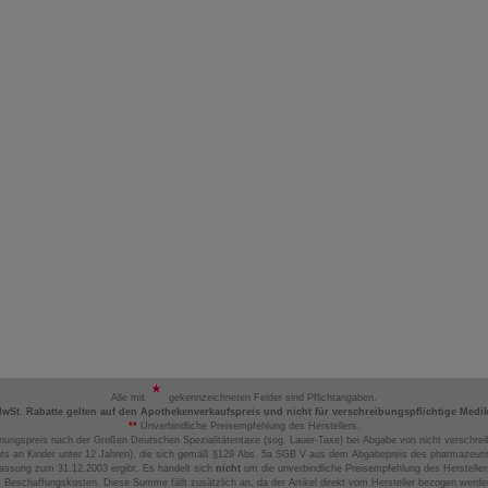
Alle mit
gekennzeichneten Felder sind Pflichtangaben.
MwSt. Rabatte gelten auf den Apothekenverkaufspreis und nicht für verschreibungspflichtige Medi
**
Unverbindliche Preisempfehlung des Herstellers.
nungspreis nach der Großen Deutschen Spezialitätentaxe (sog. Lauer-Taxe) bei Abgabe von nicht verschrei
ts an Kinder unter 12 Jahren), die sich gemäß §129 Abs. 5a SGB V aus dem Abgabepreis des pharmazeutis
assung zum 31.12.2003 ergibt. Es handelt sich
nicht
um die unverbindliche Preisempfehlung des Hersteller
 Beschaffungskosten. Diese Summe fällt zusätzlich an, da der Artikel direkt vom Hersteller bezogen werd