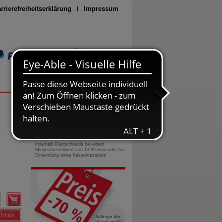
rrierefreiheitserklärung
Impressum
Seite drucken
0800-10 11 422
gebührenfreie Rufnummer
Versandkostenfrei
innerhalb Deutschlands bei einem
Mindestbestellwert von 13,99 Euro oder bei
Einsendung eines Kassenrezeptes
Details