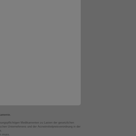
kamente.
bungspflichtigen Medikamenten zu Lasten der gesetzlichen
chen Unternehmens und der Arzneimittelpreisverordnung in der
s.
en muss.