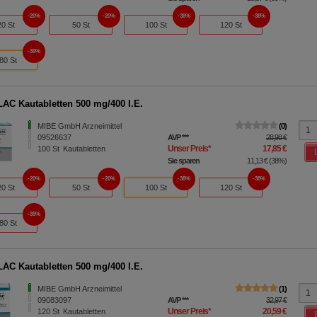
20%
20%
38%
38%
20 St
50 St
100 St
120 St
39%
80 St
AC Kautabletten 500 mg/400 I.E.
MIBE GmbH Arzneimittel
0
09526637
AVP
***
28,98 €
Unser Preis
*
17,85 €
100
St
Kautabletten
Sie sparen
11,13 €
(
38%
)
20%
20%
38%
38%
20 St
50 St
100 St
120 St
39%
80 St
AC Kautabletten 500 mg/400 I.E.
MIBE GmbH Arzneimittel
1
09083097
AVP
***
32,97 €
Unser Preis
*
20,59 €
120
St
Kautabletten