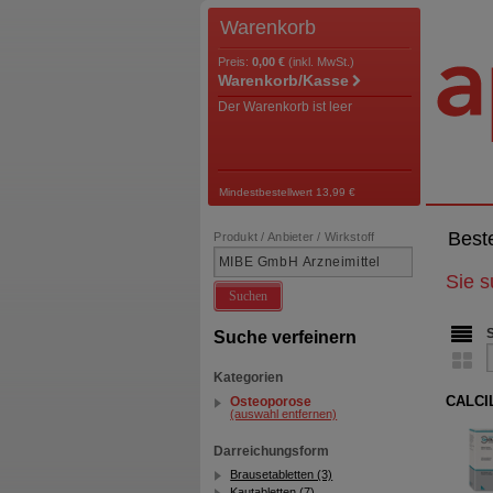
Warenkorb
Preis:
0,00 €
(inkl. MwSt.)
Warenkorb/Kasse
Der Warenkorb ist leer
Mindestbestellwert 13,99 €
Best
Produkt / Anbieter / Wirkstoff
Sie 
Suchen
Suche verfeinern
Kategorien
CALCIL
Osteoporose
(auswahl entfernen)
Darreichungsform
Brausetabletten (3)
Kautabletten (7)