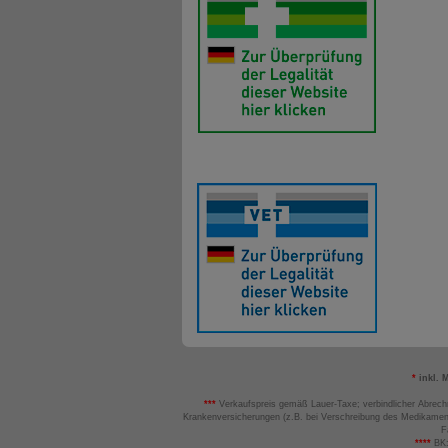
*
inkl. 
***
Verkaufspreis gemäß Lauer-Taxe; verbindlicher Abrech
Krankenversicherungen (z.B. bei Verschreibung des Medikamen
F
****
BK: