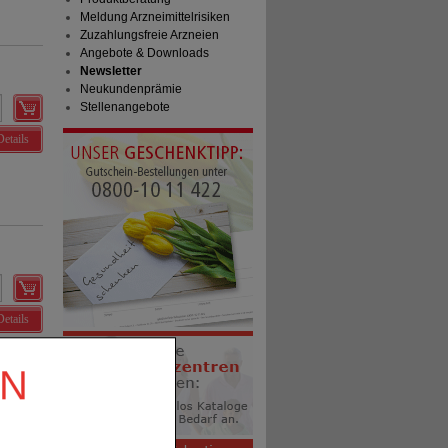
Meldung Arzneimittelrisiken
Zuzahlungsfreie Arzneien
Angebote & Downloads
Newsletter
Neukundenprämie
Stellenangebote
Details
Details
EN