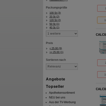
Packungsgröße
100 St (3)
20 St (2)
1
120 St (2)
50 St (1)
40 St (1)
CALCIL
Preis
< 25.00 (9)
>= 25.00 (1)
Sortieren nach
1
Angebote
Topseller
CALCIL
Apothekensortiment
NEU bei uns
Aus der TV-Werbung