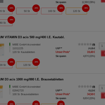
Sie sparen
12,38 €
(
38%
)
20%
20%
38%
38%
20 St
50 St
100 St
120 St
39%
80 St
M VITAMIN D3 acis 500 mg/400 I.E. Kautabl.
MIBE GmbH Arzneimittel
0
11011225
UVP
**
24,35 €
Unser Preis
*
19,48 €
120
St
Kautabletten
Sie sparen
4,87 €
(
20%
)
20%
20%
00 St
120 St
M D3 acis 1000 mg/880 I.E. Brausetabletten
MIBE GmbH Arzneimittel
0
02842720
UVP
**
43,23 €
Unser Preis
*
34,58 €
100
St
Brausetabletten
Sie sparen
8,65 €
(
20%
)
20%
20%
20%