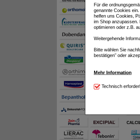
Für die ordnungsgemäß
genannte Cookies ein. 
helfen uns Cookies, P
im Shop anzupassen. D
optimieren oder z.B. 
Weitergehende Informat
1
Bitte wählen Sie nach
bestätigen" oder akzep
CALCIU
Mehr Information
Technisch Notwendi
Technisch erforder
notwendig sind (z.B. N
Komfort:
Diese Cookie
beispielsweise für di
Spracheinstellung) an
Inhalte anzuzeigen un
CALCIL
Statistik & Tracking:
H
sammeln, mit deren Hil