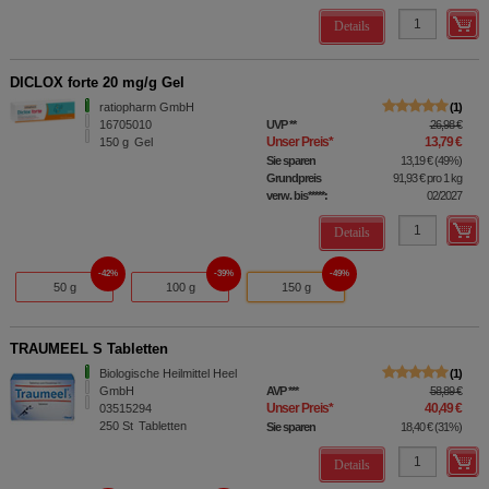
Details
DICLOX forte 20 mg/g Gel
ratiopharm GmbH
1
16705010
UVP
**
26,98 €
Unser Preis
*
13,79 €
150
g
Gel
Sie sparen
13,19 €
(
49%
)
Grundpreis
91,93 €
pro 1 kg
verw. bis*****:
02/2027
Details
42%
39%
49%
50 g
100 g
150 g
TRAUMEEL S Tabletten
Biologische Heilmittel Heel
1
GmbH
AVP
***
58,89 €
Unser Preis
*
40,49 €
03515294
250
St
Tabletten
Sie sparen
18,40 €
(
31%
)
Details