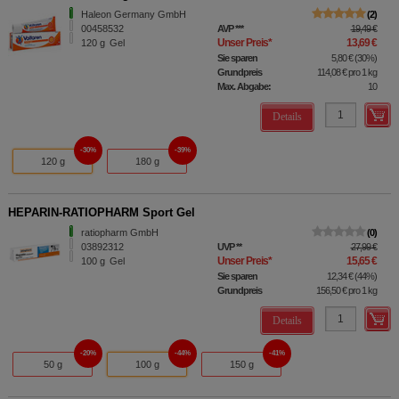
Haleon Germany GmbH
2
00458532
AVP
***
19,49 €
Unser Preis
*
13,69 €
120
g
Gel
Sie sparen
5,80 €
(
30%
)
Grundpreis
114,08 €
pro 1 kg
Max. Abgabe:
10
Details
30%
39%
120 g
180 g
HEPARIN-RATIOPHARM Sport Gel
ratiopharm GmbH
0
03892312
UVP
**
27,99 €
Unser Preis
*
15,65 €
100
g
Gel
Sie sparen
12,34 €
(
44%
)
Grundpreis
156,50 €
pro 1 kg
Details
20%
44%
41%
50 g
100 g
150 g