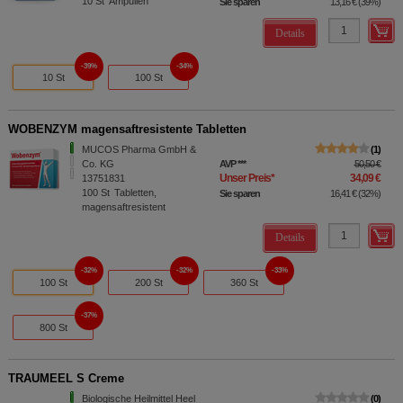
10
St
Ampullen
Sie sparen
13,16 €
(
39%
)
Details
39%
34%
10 St
100 St
WOBENZYM magensaftresistente Tabletten
MUCOS Pharma GmbH &
1
Co. KG
AVP
***
50,50 €
Unser Preis
*
34,09 €
13751831
100
St
Tabletten,
Sie sparen
16,41 €
(
32%
)
magensaftresistent
Details
32%
32%
33%
100 St
200 St
360 St
37%
800 St
TRAUMEEL S Creme
Biologische Heilmittel Heel
0