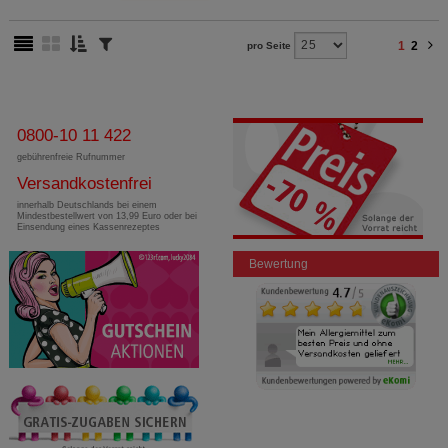
1
2
pro Seite
0800-10 11 422
gebührenfreie Rufnummer
Versandkostenfrei
innerhalb Deutschlands bei einem
Mindestbestellwert von 13,99 Euro oder bei
Einsendung eines Kassenrezeptes
Bewertung