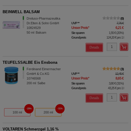
BEINWELL BALSAM
Dreluso-Pharmazeutika
0
Dr.Elten & Sohn GmbH
UVP
**
7,76 €
Unser Preis
*
6,21 €
10824529
50
ml
Balsam
Sie sparen
1,55 €
(
20%
)
Grundpreis
124,20 €
pro 1 l
Details
TEUFELSSALBE Eis Ensbona
Ferdinand Eimermacher
3
GmbH & Co.KG
UVP
**
12,45 €
Unser Preis
*
8,65 €
10746568
200
ml
Salbe
Sie sparen
3,80 €
(
31%
)
Grundpreis
43,25 €
pro 1 l
Details
29%
31%
100 ml
200 ml
VOLTAREN Schmerzgel 1,16 %