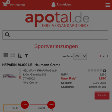
0
Anmelden
Warenkorb
Sportverletzungen
1
2
pro Seite
HEPARIN 30.000 I.E. Heumann Creme
HEUMANN PHARMA GmbH
0
& Co. Generica KG
UVP
**
9,97 €
Unser Preis
*
7,98 €
07466902
40
g
Creme
Sie sparen
1,99 €
(
20%
)
Grundpreis
199,50 €
pro 1 kg
Details
20%
49%
40 g
100 g