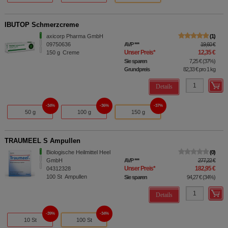
IBUTOP Schmerzcreme
axicorp Pharma GmbH
1
09750636
AVP
***
19,60 €
Unser Preis
*
12,35 €
150
g
Creme
Sie sparen
7,25 €
(
37%
)
Grundpreis
82,33 €
pro 1 kg
Details
34%
36%
37%
50 g
100 g
150 g
TRAUMEEL S Ampullen
Biologische Heilmittel Heel
0
GmbH
AVP
***
277,22 €
Unser Preis
*
182,95 €
04312328
100
St
Ampullen
Sie sparen
94,27 €
(
34%
)
Details
39%
34%
10 St
100 St