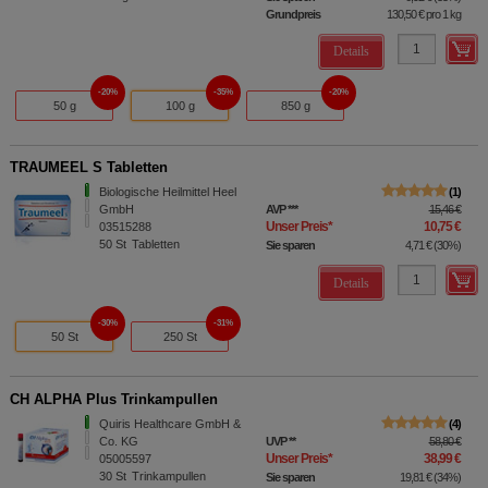
Grundpreis
130,50 €
pro 1 kg
Details
20%
35%
20%
50 g
100 g
850 g
TRAUMEEL S Tabletten
Biologische Heilmittel Heel
1
GmbH
AVP
***
15,46 €
Unser Preis
*
10,75 €
03515288
50
St
Tabletten
Sie sparen
4,71 €
(
30%
)
Details
30%
31%
50 St
250 St
CH ALPHA Plus Trinkampullen
Quiris Healthcare GmbH &
4
Co. KG
UVP
**
58,80 €
Unser Preis
*
38,99 €
05005597
30
St
Trinkampullen
Sie sparen
19,81 €
(
34%
)