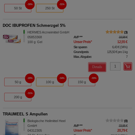
30%
31%
50 St
250 St
DOC IBUPROFEN Schmerzgel 5%
HERMES Arzneimittel GmbH
3
05853368
AVP
***
18,98 €
Unser Preis
*
12,55 €
100
g
Gel
Sie sparen
6,43 €
(
34%
)
Grundpreis
125,50 €
pro 1 kg
Max. Abgabe:
7
Details
20%
34%
33%
50 g
100 g
150 g
31%
200 g
TRAUMEEL S Ampullen
Biologische Heilmittel Heel
0
GmbH
AVP
***
33,95 €
Unser Preis
*
20,79 €
04312305