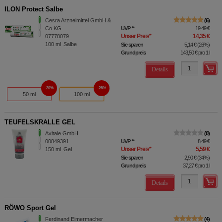
ILON Protect Salbe
Cesra Arzneimittel GmbH &
6
Co.KG
UVP
**
19,49 €
Unser Preis
*
14,35 €
07778079
100
ml
Salbe
Sie sparen
5,14 €
(
26%
)
Grundpreis
143,50 €
pro 1 l
Details
20%
26%
50 ml
100 ml
TEUFELSKRALLE GEL
Avitale GmbH
0
00849391
UVP
**
8,49 €
Unser Preis
*
5,59 €
150
ml
Gel
Sie sparen
2,90 €
(
34%
)
Grundpreis
37,27 €
pro 1 l
Details
RÖWO Sport Gel
Ferdinand Eimermacher
4