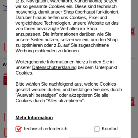
(z.B. Navigation, Warenkorb, Kundenkonto) setzen
STADA Consumer Health
1
wir so genannte Cookies ein. Diese sind technisch
Deutschland GmbH
AVP
***
16,99 €
Unser Preis
*
10,39 €
notwendig, damit unser Shop überhaupt funktioniert.
00412493
100
g
Creme
Sie sparen
6,60 €
(
39%
)
Darüber hinaus helfen uns Cookies, Pixel und
Grundpreis
103,90 €
pro 1 kg
vergleichbare Technologien, unsere Website an das
von Ihnen bevorzugte Verhalten im Shop
Details
anzupassen. Die Informationen darüber, wie Sie
unsere Seiten nutzen, setzen wir ein, um den Shop
40%
39%
zu optimieren oder z.B. auf Sie zugeschnittene
50 g
100 g
Werbung einblenden zu können.
Weitergehende Informationen hierzu finden Sie in
WOBENZYM magensaftresistente Tabletten
unserer
Datenschutzerklärung
bei dem Unterpunkt
MUCOS Pharma GmbH &
1
Cookies
.
Co. KG
AVP
***
92,87 €
Unser Preis
*
62,99 €
13751848
Bitte wählen Sie nachfolgend aus, welche Cookies
200
St
Tabletten,
Sie sparen
29,88 €
(
32%
)
gesetzt werden dürfen, und bestätigen Sie dies durch
magensaftresistent
"Auswahl bestätigen" oder akzeptieren Sie alle
Cookies durch "Alles akzeptieren":
Details
32%
32%
33%
Mehr Information
100 St
200 St
360 St
Technisch Notwendig:
Technisch erforderlich
Hierbei handelt es sich um
Komfort
37%
800 St
Cookies, die für die Grundfunktionen unserer