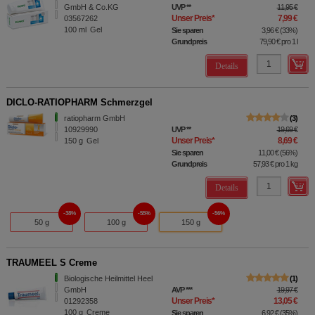
GmbH & Co.KG
UVP
**
11,95 €
Unser Preis
*
7,99 €
03567262
100
ml
Gel
Sie sparen
3,96 €
(
33%
)
Grundpreis
79,90 €
pro 1 l
Details
DICLO-RATIOPHARM Schmerzgel
ratiopharm GmbH
3
10929990
UVP
**
19,69 €
Unser Preis
*
8,69 €
150
g
Gel
Sie sparen
11,00 €
(
56%
)
Grundpreis
57,93 €
pro 1 kg
Details
38%
55%
56%
50 g
100 g
150 g
TRAUMEEL S Creme
Biologische Heilmittel Heel
1
GmbH
AVP
***
19,97 €
Unser Preis
*
13,05 €
01292358
100
g
Creme
Sie sparen
6,92 €
(
35%
)