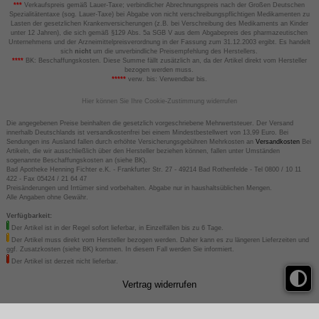
***
Verkaufspreis gemäß Lauer-Taxe; verbindlicher Abrechnungspreis nach der Großen Deutschen
Spezialitätentaxe (sog. Lauer-Taxe) bei Abgabe von nicht verschreibungspflichtigen Medikamenten zu
Lasten der gesetzlichen Krankenversicherungen (z.B. bei Verschreibung des Medikaments an Kinder
unter 12 Jahren), die sich gemäß §129 Abs. 5a SGB V aus dem Abgabepreis des pharmazeutischen
Unternehmens und der Arzneimittelpreisverordnung in der Fassung zum 31.12.2003 ergibt. Es handelt
sich
nicht
um die unverbindliche Preisempfehlung des Herstellers.
****
BK: Beschaffungskosten. Diese Summe fällt zusätzlich an, da der Artikel direkt vom Hersteller
bezogen werden muss.
*****
verw. bis: Verwendbar bis.
Hier können Sie Ihre Cookie-Zustimmung widerrufen
Die angegebenen Preise beinhalten die gesetzlich vorgeschriebene Mehrwertsteuer. Der Versand
innerhalb Deutschlands ist versandkostenfrei bei einem Mindestbestellwert von 13,99 Euro. Bei
Sendungen ins Ausland fallen durch erhöhte Versicherungsgebühren Mehrkosten an
Versandkosten
Bei
Artikeln, die wir ausschließlich über den Hersteller beziehen können, fallen unter Umständen
sogenannte Beschaffungskosten an (siehe BK).
Bad Apotheke Henning Fichter e.K. - Frankfurter Str. 27 - 49214 Bad Rothenfelde - Tel 0800 / 10 11
422 - Fax 05424 / 21 64 47
Preisänderungen und Irrtümer sind vorbehalten. Abgabe nur in haushaltsüblichen Mengen.
Alle Angaben ohne Gewähr.
Verfügbarkeit:
Der Artikel ist in der Regel sofort lieferbar, in Einzelfällen bis zu 6 Tage.
Der Artikel muss direkt vom Hersteller bezogen werden. Daher kann es zu längeren Lieferzeiten und
ggf. Zusatzkosten (siehe BK) kommen. In diesem Fall werden Sie informiert.
Der Artikel ist derzeit nicht lieferbar.
Vertrag widerrufen