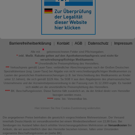
Barrierefreiheitserklärung
Kontakt
AGB
Datenschutz
Impressum
Alle mit
gekennzeichneten Felder sind Pflichtangaben.
*
inkl. MwSt. Rabatte gelten auf den Apothekenverkaufspreis und nicht für
verschreibungspflichtige Medikamente.
**
Unverbindliche Preisempfehlung des Herstellers.
***
Verkaufspreis gemäß Lauer-Taxe; verbindlicher Abrechnungspreis nach der Großen Deutschen
Spezialitätentaxe (sog. Lauer-Taxe) bei Abgabe von nicht verschreibungspflichtigen Medikamenten zu
Lasten der gesetzlichen Krankenversicherungen (z.B. bei Verschreibung des Medikaments an Kinder
unter 12 Jahren), die sich gemäß §129 Abs. 5a SGB V aus dem Abgabepreis des pharmazeutischen
Unternehmens und der Arzneimittelpreisverordnung in der Fassung zum 31.12.2003 ergibt. Es handelt
sich
nicht
um die unverbindliche Preisempfehlung des Herstellers.
****
BK: Beschaffungskosten. Diese Summe fällt zusätzlich an, da der Artikel direkt vom Hersteller
bezogen werden muss.
*****
verw. bis: Verwendbar bis.
Hier können Sie Ihre Cookie-Zustimmung widerrufen
Die angegebenen Preise beinhalten die gesetzlich vorgeschriebene Mehrwertsteuer. Der Versand
innerhalb Deutschlands ist versandkostenfrei bei einem Mindestbestellwert von 13,99 Euro. Bei
Sendungen ins Ausland fallen durch erhöhte Versicherungsgebühren Mehrkosten an
Versandkosten
Bei
Artikeln, die wir ausschließlich über den Hersteller beziehen können, fallen unter Umständen
sogenannte Beschaffungskosten an (siehe BK).