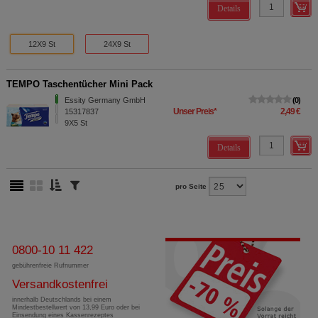
Details
12X9 St
24X9 St
TEMPO Taschentücher Mini Pack
Essity Germany GmbH
0
Unser Preis
*
2,49 €
15317837
9X5
St
Details
pro Seite
0800-10 11 422
gebührenfreie Rufnummer
Versandkostenfrei
innerhalb Deutschlands bei einem
Mindestbestellwert von 13,99 Euro oder bei
Einsendung eines Kassenrezeptes