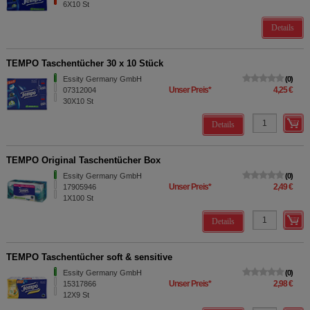
6X10
St
Details
TEMPO Taschentücher 30 x 10 Stück
Essity Germany GmbH
0
Unser Preis
*
4,25 €
07312004
30X10
St
Details
TEMPO Original Taschentücher Box
Essity Germany GmbH
0
Unser Preis
*
2,49 €
17905946
1X100
St
Details
TEMPO Taschentücher soft & sensitive
Essity Germany GmbH
0
Unser Preis
*
2,98 €
15317866
12X9
St