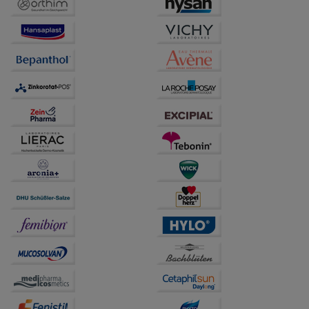
Besuchers oder unsere Seite an bevorzugte
Verhaltensweisen (z.B. Spracheinstellung)
anzupassen. Komfort-Cookies ermöglichen es uns
auch auf Ihre Bedürfnisse zugeschrittene Inhalte
anzuzeigen und unser Partnerprogramm zu
betreiben.
Statistik & Tracking:
Hierüber lassen sich
Informationen über die Art und Weise der Nutzung
unserer Website sammeln, mit deren Hilfe wir unsere
Website weiter für Sie optimieren können, den Inhalt
auf unserer Website aber auch die Werbung auf
Drittseiten möglichst relevant für Sie zu gestalten.
Bitte beachten Sie, dass Daten hierfür teilweise an
Dritte wie z.B. Google oder soziale Medien
übertragen werden.