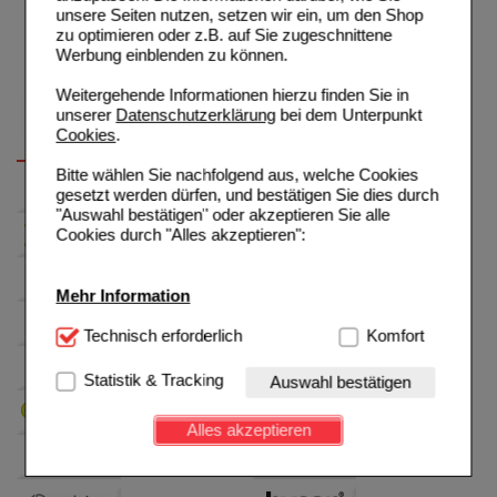
unsere Seiten nutzen, setzen wir ein, um den Shop
zu optimieren oder z.B. auf Sie zugeschnittene
Werbung einblenden zu können.
Weitergehende Informationen hierzu finden Sie in
unserer
Datenschutzerklärung
bei dem Unterpunkt
Cookies
.
Bitte wählen Sie nachfolgend aus, welche Cookies
gesetzt werden dürfen, und bestätigen Sie dies durch
"Auswahl bestätigen" oder akzeptieren Sie alle
Cookies durch "Alles akzeptieren":
Mehr Information
Technisch Notwendig:
Technisch erforderlich
Hierbei handelt es sich um
Komfort
Cookies, die für die Grundfunktionen unserer
Website notwendig sind (z.B. Navigation, Warenkorb,
Statistik & Tracking
Auswahl bestätigen
Kundenkonto), weshalb auf diese nicht verzichtet
werden kann.
Alles akzeptieren
Komfort:
Diese Cookies werden genutzt um das
Einkaufserlebnis noch ansprechender zu gestalten,
beispielsweise für die Wiedererkennung des