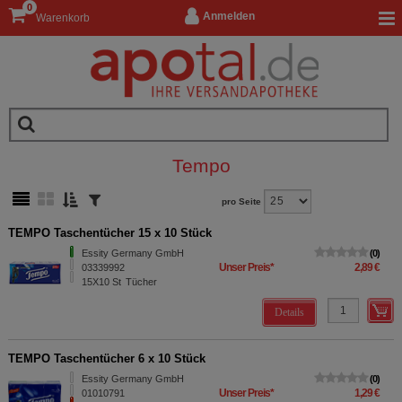
0
Anmelden
Warenkorb
Tempo
pro Seite
TEMPO Taschentücher 15 x 10 Stück
Essity Germany GmbH
0
Unser Preis
*
2,89 €
03339992
15X10
St
Tücher
Details
TEMPO Taschentücher 6 x 10 Stück
Essity Germany GmbH
0
Unser Preis
*
1,29 €
01010791