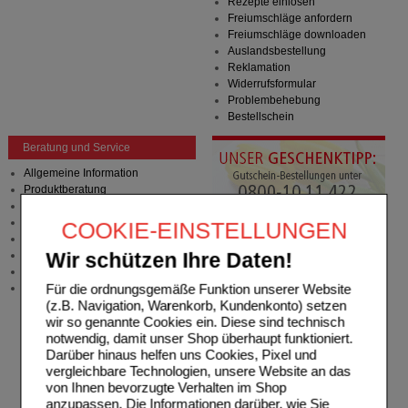
Rezepte einlösen
Freiumschläge anfordern
Freiumschläge downloaden
Auslandsbestellung
Reklamation
Widerrufsformular
Problembehebung
Bestellschein
Beratung und Service
Allgemeine Information
Produktberatung
Meldung Arzneimittelrisiken
Zuzahlungsfreie Arzneien
COOKIE-EINSTELLUNGEN
Angebote & Downloads
Newsletter
Wir schützen Ihre Daten!
Neukundenprämie
Für die ordnungsgemäße Funktion unserer Website
Stellenangebote
(z.B. Navigation, Warenkorb, Kundenkonto) setzen
wir so genannte Cookies ein. Diese sind technisch
notwendig, damit unser Shop überhaupt funktioniert.
Darüber hinaus helfen uns Cookies, Pixel und
vergleichbare Technologien, unsere Website an das
von Ihnen bevorzugte Verhalten im Shop
anzupassen. Die Informationen darüber, wie Sie