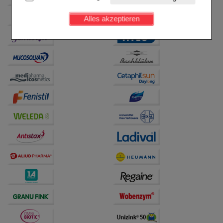
Kundenkonto), weshalb auf diese nicht verzichtet
werden kann.
Alles akzeptieren
Komfort:
Diese Cookies werden genutzt um das
Einkaufserlebnis noch ansprechender zu gestalten,
beispielsweise für die Wiedererkennung des
Besuchers oder unsere Seite an bevorzugte
Verhaltensweisen (z.B. Spracheinstellung)
anzupassen. Komfort-Cookies ermöglichen es uns
auch auf Ihre Bedürfnisse zugeschrittene Inhalte
anzuzeigen und unser Partnerprogramm zu
betreiben.
Statistik & Tracking:
Hierüber lassen sich
Informationen über die Art und Weise der Nutzung
unserer Website sammeln, mit deren Hilfe wir unsere
Website weiter für Sie optimieren können, den Inhalt
auf unserer Website aber auch die Werbung auf
Drittseiten möglichst relevant für Sie zu gestalten.
Bitte beachten Sie, dass Daten hierfür teilweise an
Dritte wie z.B. Google oder soziale Medien
übertragen werden.