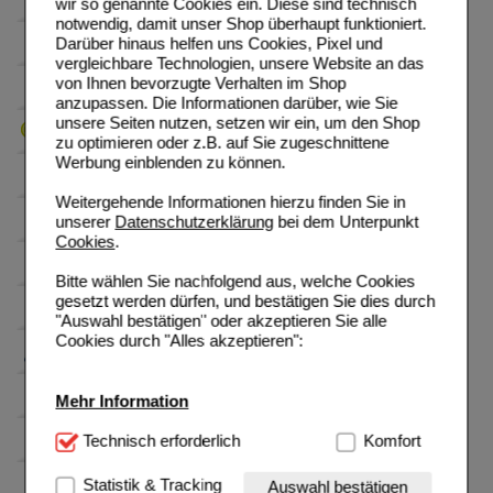
wir so genannte Cookies ein. Diese sind technisch
notwendig, damit unser Shop überhaupt funktioniert.
Darüber hinaus helfen uns Cookies, Pixel und
vergleichbare Technologien, unsere Website an das
von Ihnen bevorzugte Verhalten im Shop
anzupassen. Die Informationen darüber, wie Sie
unsere Seiten nutzen, setzen wir ein, um den Shop
zu optimieren oder z.B. auf Sie zugeschnittene
Werbung einblenden zu können.
Weitergehende Informationen hierzu finden Sie in
unserer
Datenschutzerklärung
bei dem Unterpunkt
Cookies
.
Bitte wählen Sie nachfolgend aus, welche Cookies
gesetzt werden dürfen, und bestätigen Sie dies durch
"Auswahl bestätigen" oder akzeptieren Sie alle
Cookies durch "Alles akzeptieren":
Mehr Information
Technisch Notwendig:
Technisch erforderlich
Hierbei handelt es sich um
Komfort
Cookies, die für die Grundfunktionen unserer
Website notwendig sind (z.B. Navigation, Warenkorb,
Statistik & Tracking
Auswahl bestätigen