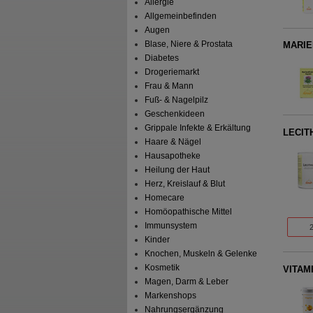
Allergie
Allgemeinbefinden
Augen
Blase, Niere & Prostata
MARIE
Diabetes
Drogeriemarkt
Frau & Mann
Fuß- & Nagelpilz
Geschenkideen
Grippale Infekte & Erkältung
LECIT
Haare & Nägel
Hausapotheke
Heilung der Haut
Herz, Kreislauf & Blut
Homecare
Homöopathische Mittel
Immunsystem
Kinder
Knochen, Muskeln & Gelenke
Kosmetik
VITAM
Magen, Darm & Leber
Markenshops
Nahrungsergänzung