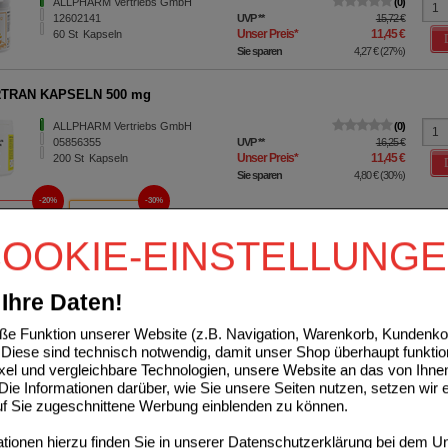
ALLPHARM Vertriebs GmbH
0
12602141
UVP
**
15,72 €
Unser Preis
*
11,45 €
60
St
Kapseln
Sie sparen
4,27 €
(
27%
)
TRAN KAPSELN 500 mg
ALLPHARM Vertriebs GmbH
0
05856355
UVP
**
16,25 €
Unser Preis
*
11,45 €
200
St
Kapseln
Sie sparen
4,80 €
(
30%
)
20%
30%
00 St
200 St
OOKIE-EINSTELLUNG
 PLUS Kapseln
Ihre Daten!
ALLPHARM Vertriebs GmbH
0
02472097
UVP
**
11,30 €
e Funktion unserer Website (z.B. Navigation, Warenkorb, Kundenkon
Unser Preis
*
9,04 €
150
St
Kapseln
Diese sind technisch notwendig, damit unser Shop überhaupt funktio
Sie sparen
2,26 €
(
20%
)
ixel und vergleichbare Technologien, unsere Website an das von Ihne
ie Informationen darüber, wie Sie unsere Seiten nutzen, setzen wir 
IN A KAPSELN
auf Sie zugeschnittene Werbung einblenden zu können.
ALLPHARM Vertriebs GmbH
0
ionen hierzu finden Sie in unserer
Datenschutzerklärung
bei dem Un
02729001
UVP
**
14,75 €