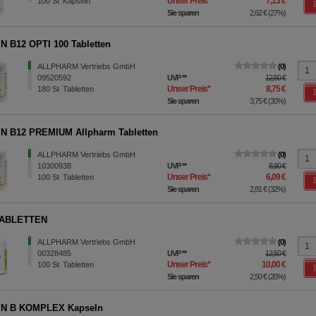
Unser Preis
*
7,13 €
100
St
Kapseln
Sie sparen
2,62 €
(
27%
)
N B12 OPTI 100 Tabletten
ALLPHARM Vertriebs GmbH
0
09520592
UVP
**
12,50 €
Unser Preis
*
8,75 €
180
St
Tabletten
Sie sparen
3,75 €
(
30%
)
N B12 PREMIUM Allpharm Tabletten
ALLPHARM Vertriebs GmbH
0
10300938
UVP
**
8,90 €
Unser Preis
*
6,09 €
100
St
Tabletten
Sie sparen
2,81 €
(
32%
)
TABLETTEN
ALLPHARM Vertriebs GmbH
0
00328485
UVP
**
12,50 €
Unser Preis
*
10,00 €
100
St
Tabletten
Sie sparen
2,50 €
(
20%
)
IN B KOMPLEX Kapseln