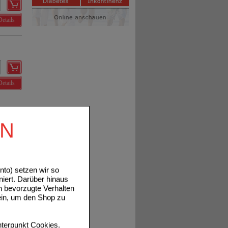
Details
Details
EN
to) setzen wir so
Details
niert. Darüber hinaus
n bevorzugte Verhalten
ein, um den Shop zu
terpunkt
Cookies
.