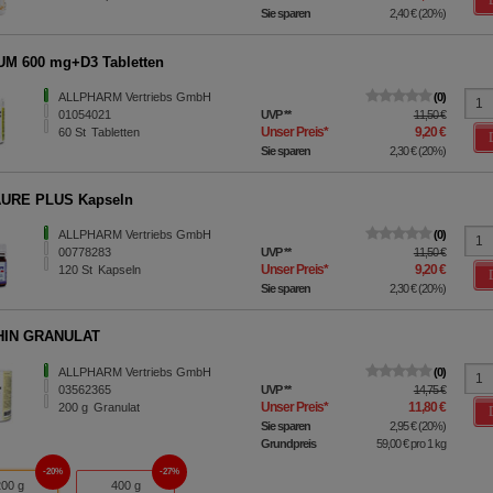
Sie sparen
2,40 €
(
20%
)
M 600 mg+D3 Tabletten
ALLPHARM Vertriebs GmbH
0
01054021
UVP
**
11,50 €
Unser Preis
*
9,20 €
60
St
Tabletten
Sie sparen
2,30 €
(
20%
)
URE PLUS Kapseln
ALLPHARM Vertriebs GmbH
0
00778283
UVP
**
11,50 €
Unser Preis
*
9,20 €
120
St
Kapseln
Sie sparen
2,30 €
(
20%
)
HIN GRANULAT
ALLPHARM Vertriebs GmbH
0
03562365
UVP
**
14,75 €
Unser Preis
*
11,80 €
200
g
Granulat
Sie sparen
2,95 €
(
20%
)
Grundpreis
59,00 €
pro 1 kg
20%
27%
200 g
400 g