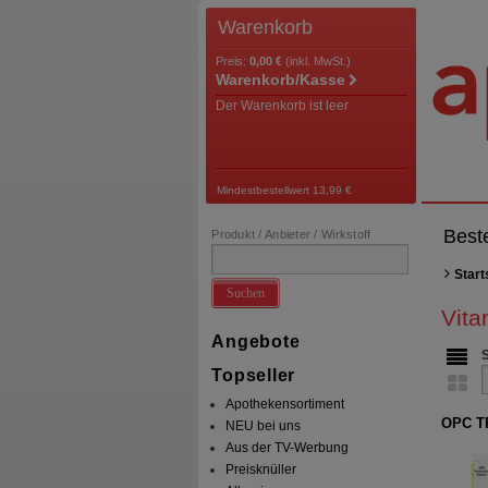
Warenkorb
Preis:
0,00 €
(inkl. MwSt.)
Warenkorb/Kasse
Der Warenkorb ist leer
Mindestbestellwert 13,99 €
Best
Produkt / Anbieter / Wirkstoff
Start
Suchen
Vita
Angebote
Topseller
Apothekensortiment
OPC T
NEU bei uns
Aus der TV-Werbung
Preisknüller