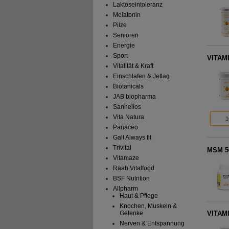
Laktoseintoleranz
Melatonin
Pilze
Senioren
Energie
Sport
VITAM
Vitalität & Kraft
Einschlafen & Jetlag
Biotanicals
JAB biopharma
Sanhelios
Vita Natura
1
Panaceo
Gall Always fit
Trivital
MSM 5
Vitamaze
Raab Vitalfood
BSF Nutrition
Allpharm
Haut & Pflege
Knochen, Muskeln &
Gelenke
VITAMI
Nerven & Entspannung