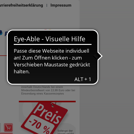
rrierefreiheitserklärung
Impressum
Seite drucken
0800-10 11 422
gebührenfreie Rufnummer
Versandkostenfrei
innerhalb Deutschlands bei einem
Mindestbestellwert von 13,99 Euro oder bei
Einsendung eines Kassenrezeptes