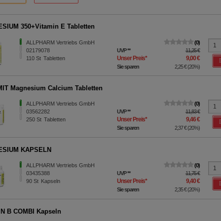
IUM 350+Vitamin E Tabletten
ALLPHARM Vertriebs GmbH
0
02179078
UVP
**
11,25 €
Unser Preis
*
9,00 €
110
St
Tabletten
Sie sparen
2,25 €
(
20%
)
T Magnesium Calcium Tabletten
ALLPHARM Vertriebs GmbH
0
03562282
UVP
**
11,83 €
Unser Preis
*
9,46 €
250
St
Tabletten
Sie sparen
2,37 €
(
20%
)
ESIUM KAPSELN
ALLPHARM Vertriebs GmbH
0
03435388
UVP
**
11,75 €
Unser Preis
*
9,40 €
90
St
Kapseln
Sie sparen
2,35 €
(
20%
)
IN B COMBI Kapseln