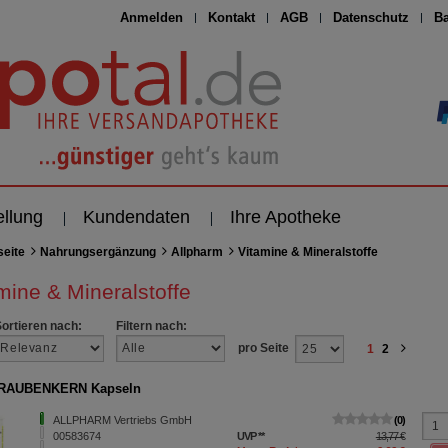
Anmelden
Kontakt
AGB
Datenschutz
Ba
ellung
Kundendaten
Ihre Apotheke
seite
Nahrungsergänzung
Allpharm
Vitamine & Mineralstoffe
mine & Mineralstoffe
Sortieren nach:
Filtern nach:
pro Seite
1
2
RAUBENKERN Kapseln
ALLPHARM Vertriebs GmbH
0
00583674
UVP
**
13,77 €