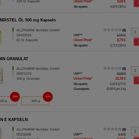
Unser Preis
*
9,69 €
100
St
Kapseln
Sie sparen
4,08 €
(
30%
)
NDISTEL ÖL 500 mg Kapseln
ALLPHARM Vertriebs GmbH
0
06430316
UVP
**
12,50 €
Unser Preis
*
8,79 €
60
St
Kapseln
Sie sparen
3,71 €
(
30%
)
HIN GRANULAT
ALLPHARM Vertriebs GmbH
0
06871670
UVP
**
22,55 €
Unser Preis
*
16,39 €
400
g
Granulat
Sie sparen
6,16 €
(
27%
)
Grundpreis
40,98 €
pro 1 kg
20%
27%
200 g
400 g
IN E KAPSELN
ALLPHARM Vertriebs GmbH
0
06311669
UVP
**
9,75 €