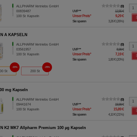
ALLPHARM Vertriebs GmbH
0
00839487
UVP
**
12,55 €
Unser Preis
*
9,29 €
100
St
Kapseln
Sie sparen
3,26 €
(
26%
)
IN A KAPSELN
ALLPHARM Vertriebs GmbH
0
03561957
UVP
**
8,99 €
Unser Preis
*
7,19 €
100
St
Kapseln
Sie sparen
1,80 €
(
20%
)
20%
29%
00 St
200 St
00 mg Kapseln
ALLPHARM Vertriebs GmbH
0
09441674
UVP
**
19,99 €
Unser Preis
*
15,89 €
100
St
Kapseln
Sie sparen
4,10 €
(
21%
)
N K2 MK7 Allpharm Premium 100 µg Kapseln