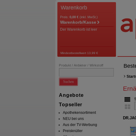
Warenkorb
Preis:
0,00 €
(inkl. MwSt.)
Warenkorb/Kasse
Der Warenkorb ist leer
Mindestbestellwert 13,99 €
Best
Produkt / Anbieter / Wirkstoff
Start
Suchen
Ern
Angebote
Topseller
Apothekensortiment
DR.JA
NEU bei uns
Aus der TV-Werbung
Preisknüller