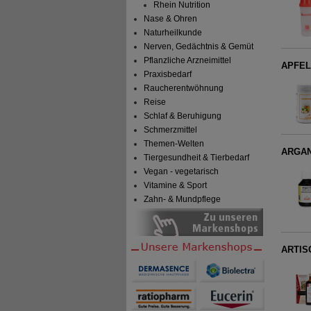
Rhein Nutrition
Nase & Ohren
Naturheilkunde
Nerven, Gedächtnis & Gemüt
Pflanzliche Arzneimittel
APFEL
Praxisbedarf
Raucherentwöhnung
Reise
Schlaf & Beruhigung
Schmerzmittel
Themen-Welten
ARGA
Tiergesundheit & Tierbedarf
Vegan - vegetarisch
Vitamine & Sport
Zahn- & Mundpflege
ARTISC