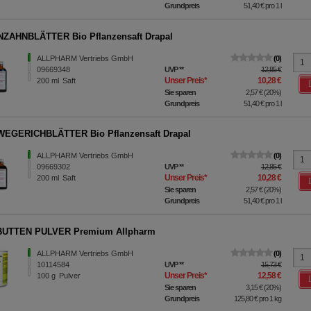
Grundpreis
51,40 €
pro 1 l
ZAHNBLÄTTER Bio Pflanzensaft Drapal
ALLPHARM Vertriebs GmbH
0
09669348
UVP
**
12,85 €
Unser Preis
*
10,28 €
200
ml
Saft
Sie sparen
2,57 €
(
20%
)
Grundpreis
51,40 €
pro 1 l
WEGERICHBLÄTTER Bio Pflanzensaft Drapal
ALLPHARM Vertriebs GmbH
0
09669302
UVP
**
12,85 €
Unser Preis
*
10,28 €
200
ml
Saft
Sie sparen
2,57 €
(
20%
)
Grundpreis
51,40 €
pro 1 l
UTTEN PULVER Premium Allpharm
ALLPHARM Vertriebs GmbH
0
10114584
UVP
**
15,73 €
Unser Preis
*
12,58 €
100
g
Pulver
Sie sparen
3,15 €
(
20%
)
Grundpreis
125,80 €
pro 1 kg