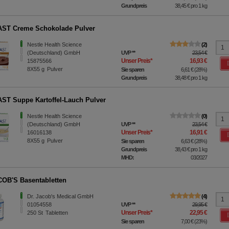
Grundpreis
38,45 €
pro 1 kg
ST Creme Schokolade Pulver
Nestle Health Science
2
(Deutschland) GmbH
UVP
**
23,54 €
Unser Preis
*
16,93 €
15875566
8X55
g
Pulver
Sie sparen
6,61 €
(
28%
)
Grundpreis
38,48 €
pro 1 kg
ST Suppe Kartoffel-Lauch Pulver
Nestle Health Science
0
(Deutschland) GmbH
UVP
**
23,54 €
Unser Preis
*
16,91 €
16016138
8X55
g
Pulver
Sie sparen
6,63 €
(
28%
)
Grundpreis
38,43 €
pro 1 kg
MHD:
03/2027
OB'S Basentabletten
Dr. Jacob's Medical GmbH
4
01054558
UVP
**
29,95 €
Unser Preis
*
22,95 €
250
St
Tabletten
Sie sparen
7,00 €
(
23%
)