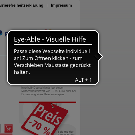
rrierefreiheitserklärung
Impressum
Seite drucken
0800-10 11 422
gebührenfreie Rufnummer
Versandkostenfrei
innerhalb Deutschlands bei einem
Mindestbestellwert von 13,99 Euro oder bei
Einsendung eines Kassenrezeptes