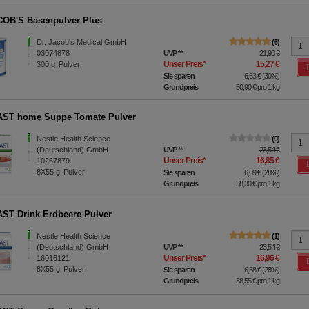
OB'S Basenpulver Plus
Dr. Jacob's Medical GmbH
6
03074878
UVP
**
21,90 €
Unser Preis
*
15,27 €
300
g
Pulver
Sie sparen
6,63 €
(
30%
)
Grundpreis
50,90 €
pro 1 kg
AST home Suppe Tomate Pulver
Nestle Health Science
0
(Deutschland) GmbH
UVP
**
23,54 €
Unser Preis
*
16,85 €
10267879
8X55
g
Pulver
Sie sparen
6,69 €
(
28%
)
Grundpreis
38,30 €
pro 1 kg
ST Drink Erdbeere Pulver
Nestle Health Science
1
(Deutschland) GmbH
UVP
**
23,54 €
Unser Preis
*
16,96 €
16016121
8X55
g
Pulver
Sie sparen
6,58 €
(
28%
)
Grundpreis
38,55 €
pro 1 kg