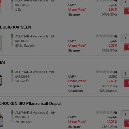
ALLPHARM Vertriebs GmbH
0
00954426
UVP
**
3,81 €
Unser Preis
*
3,05 €
1
St
Sie sparen
0,76 €
(
20%
)
ESSIG KAPSELN
ALLPHARM Vertriebs GmbH
0
00210335
UVP
**
9,75 €
Unser Preis
*
6,39 €
60
St
Kapseln
Sie sparen
3,36 €
(
34%
)
NÖL
ALLPHARM Vertriebs GmbH
0
04382636
UVP
**
15,75 €
Unser Preis
*
12,60 €
100
ml
Öl
Sie sparen
3,15 €
(
20%
)
Grundpreis
126,00 €
pro 1 l
HOCKEN BIO Pflanzensaft Drapal
ALLPHARM Vertriebs GmbH
0
09668981
UVP
**
12,85 €
Unser Preis
*
10,28 €
200
ml
Saft
Sie sparen
2,57 €
(
20%
)