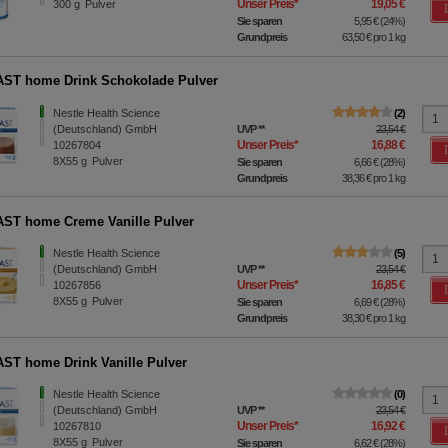
Unser Preis
*
19,05 €
300
g
Pulver
Sie sparen
5,95 €
(
24%
)
Grundpreis
63,50 €
pro 1 kg
ST home Drink Schokolade Pulver
Nestle Health Science
2
(Deutschland) GmbH
UVP
**
23,54 €
Unser Preis
*
16,88 €
10267804
8X55
g
Pulver
Sie sparen
6,66 €
(
28%
)
Grundpreis
38,36 €
pro 1 kg
ST home Creme Vanille Pulver
Nestle Health Science
5
(Deutschland) GmbH
UVP
**
23,54 €
Unser Preis
*
16,85 €
10267856
8X55
g
Pulver
Sie sparen
6,69 €
(
28%
)
Grundpreis
38,30 €
pro 1 kg
ST home Drink Vanille Pulver
Nestle Health Science
0
(Deutschland) GmbH
UVP
**
23,54 €
Unser Preis
*
16,92 €
10267810
8X55
g
Pulver
Sie sparen
6,62 €
(
28%
)