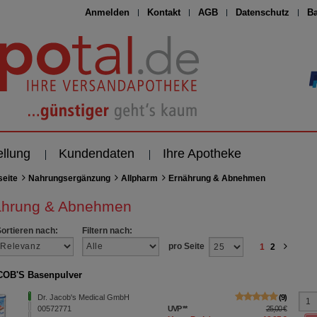
Anmelden
Kontakt
AGB
Datenschutz
Ba
ellung
Kundendaten
Ihre Apotheke
seite
Nahrungsergänzung
Allpharm
Ernährung & Abnehmen
ährung & Abnehmen
Sortieren nach:
Filtern nach:
pro Seite
1
2
COB'S Basenpulver
Dr. Jacob's Medical GmbH
9
00572771
UVP
**
25,00 €