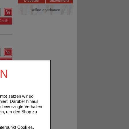
Details
Details
EN
to) setzen wir so
niert. Darüber hinaus
n bevorzugte Verhalten
Details
ein, um den Shop zu
terpunkt
Cookies
.