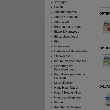
sonstiges
Pollen
Aufbaupräparate
OPTIFA
Augen & Sehkraft
Auge & Ohr
Beruhigung, Unruhe
Blase & Harnwege
Blutzuckerspiegel
Blut
Cholesterin
OPTIFA
Darmflora & Ballaststoffe
Stoffwechsel
für Frauen oder Männer
Förderung der
Fettverbrennung
Kognitive & psychische
Funktion
Muskelfunktion
DR.JAC
Haut, Haar, Nägel
Herz & Herzfunktion
Homocysteinspiegel
Kinder
Knochen & Gelenke