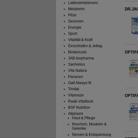
Laktoseintoleranz
DR.JAC
Melatonin
Pilze
Senioren
Energie
Sport
Vitalität & Kraft
Einschlafen & Jetlag
Biotanicals
OPTIF
JAB biopharma
Sanhelios
Vita Natura
Panaceo
Gall Always fit
Trivital
Vitamaze
OPTIFA
Raab Vitalfood
BSF Nutrition
Allpharm
Haut & Pflege
Knochen, Muskeln &
Gelenke
Nerven & Entspannung