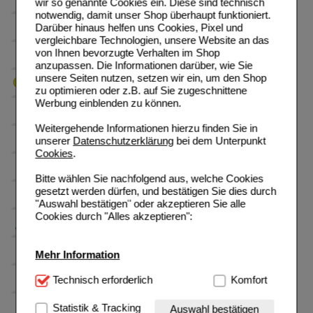
wir so genannte Cookies ein. Diese sind technisch
notwendig, damit unser Shop überhaupt funktioniert.
Darüber hinaus helfen uns Cookies, Pixel und
vergleichbare Technologien, unsere Website an das
von Ihnen bevorzugte Verhalten im Shop
anzupassen. Die Informationen darüber, wie Sie
unsere Seiten nutzen, setzen wir ein, um den Shop
zu optimieren oder z.B. auf Sie zugeschnittene
Werbung einblenden zu können.
Weitergehende Informationen hierzu finden Sie in
unserer
Datenschutzerklärung
bei dem Unterpunkt
Cookies
.
Bitte wählen Sie nachfolgend aus, welche Cookies
gesetzt werden dürfen, und bestätigen Sie dies durch
"Auswahl bestätigen" oder akzeptieren Sie alle
Cookies durch "Alles akzeptieren":
Mehr Information
Technisch Notwendig:
Technisch erforderlich
Hierbei handelt es sich um
Komfort
Cookies, die für die Grundfunktionen unserer
Website notwendig sind (z.B. Navigation, Warenkorb,
Statistik & Tracking
Auswahl bestätigen