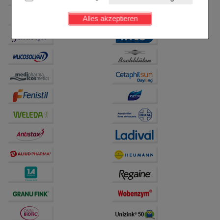
Kundenkonto), weshalb auf diese nicht verzichtet
werden kann.
Alles akzeptieren
Komfort:
Diese Cookies werden genutzt um das
Einkaufserlebnis noch ansprechender zu gestalten,
beispielsweise für die Wiedererkennung des
Besuchers oder unsere Seite an bevorzugte
Verhaltensweisen (z.B. Spracheinstellung)
anzupassen. Komfort-Cookies ermöglichen es uns
auch auf Ihre Bedürfnisse zugeschrittene Inhalte
anzuzeigen und unser Partnerprogramm zu
betreiben.
Statistik & Tracking:
Hierüber lassen sich
Informationen über die Art und Weise der Nutzung
unserer Website sammeln, mit deren Hilfe wir unsere
Website weiter für Sie optimieren können, den Inhalt
auf unserer Website aber auch die Werbung auf
Drittseiten möglichst relevant für Sie zu gestalten.
Bitte beachten Sie, dass Daten hierfür teilweise an
Dritte wie z.B. Google oder soziale Medien
übertragen werden.