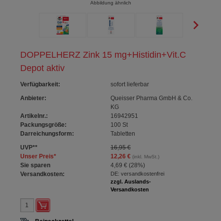
Abbildung ähnlich
DOPPELHERZ Zink 15 mg+Histidin+Vit.C
Depot aktiv
Verfügbarkeit
:
sofort lieferbar
Anbieter:
Queisser Pharma GmbH & Co.
KG
Artikelnr.:
16942951
Packungsgröße:
100
St
Darreichungsform:
Tabletten
UVP
**
16,95 €
Unser Preis
*
12,26 €
(inkl. MwSt.)
Sie sparen
4,69 €
(
28%
)
Versandkosten:
DE: versandkostenfrei
zzgl. Auslands-
Versandkosten