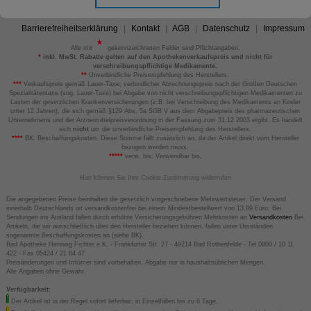
Barrierefreiheitserklärung
Kontakt
AGB
Datenschutz
Impressum
Alle mit
gekennzeichneten Felder sind Pflichtangaben.
*
inkl. MwSt. Rabatte gelten auf den Apothekenverkaufspreis und nicht für
verschreibungspflichtige Medikamente.
**
Unverbindliche Preisempfehlung des Herstellers.
***
Verkaufspreis gemäß Lauer-Taxe; verbindlicher Abrechnungspreis nach der Großen Deutschen
Spezialitätentaxe (sog. Lauer-Taxe) bei Abgabe von nicht verschreibungspflichtigen Medikamenten zu
Lasten der gesetzlichen Krankenversicherungen (z.B. bei Verschreibung des Medikaments an Kinder
unter 12 Jahren), die sich gemäß §129 Abs. 5a SGB V aus dem Abgabepreis des pharmazeutischen
Unternehmens und der Arzneimittelpreisverordnung in der Fassung zum 31.12.2003 ergibt. Es handelt
sich
nicht
um die unverbindliche Preisempfehlung des Herstellers.
****
BK: Beschaffungskosten. Diese Summe fällt zusätzlich an, da der Artikel direkt vom Hersteller
bezogen werden muss.
*****
verw. bis: Verwendbar bis.
Hier können Sie Ihre Cookie-Zustimmung widerrufen
Die angegebenen Preise beinhalten die gesetzlich vorgeschriebene Mehrwertsteuer. Der Versand
innerhalb Deutschlands ist versandkostenfrei bei einem Mindestbestellwert von 13,99 Euro. Bei
Sendungen ins Ausland fallen durch erhöhte Versicherungsgebühren Mehrkosten an
Versandkosten
Bei
Artikeln, die wir ausschließlich über den Hersteller beziehen können, fallen unter Umständen
sogenannte Beschaffungskosten an (siehe BK).
Bad Apotheke Henning Fichter e.K. - Frankfurter Str. 27 - 49214 Bad Rothenfelde - Tel 0800 / 10 11
422 - Fax 05424 / 21 64 47
Preisänderungen und Irrtümer sind vorbehalten. Abgabe nur in haushaltsüblichen Mengen.
Alle Angaben ohne Gewähr.
Verfügbarkeit:
Der Artikel ist in der Regel sofort lieferbar, in Einzelfällen bis zu 6 Tage.