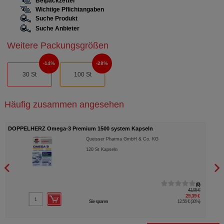
Beipackzettel
Wichtige Pflichtangaben
Suche Produkt
Suche Anbieter
Weitere Packungsgrößen
14%
28%
30 St
100 St
Häufig zusammen angesehen
DOPPELHERZ Omega-3 Premium 1500 system Kapseln
DOPP
Queisser Pharma GmbH & Co. KG
120
St
Kapseln
0
41,95 €
29,39 €
Sie sparen
12,56 €
(
30%
)