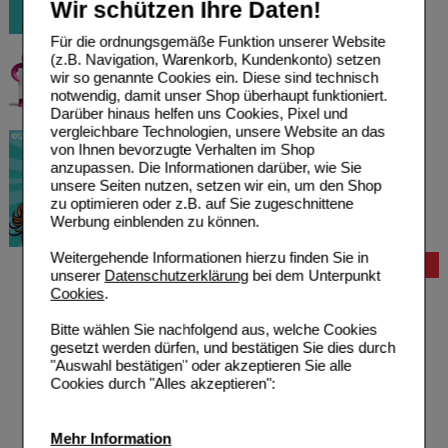
Wir schützen Ihre Daten!
Für die ordnungsgemäße Funktion unserer Website
(z.B. Navigation, Warenkorb, Kundenkonto) setzen
wir so genannte Cookies ein. Diese sind technisch
notwendig, damit unser Shop überhaupt funktioniert.
Darüber hinaus helfen uns Cookies, Pixel und
vergleichbare Technologien, unsere Website an das
von Ihnen bevorzugte Verhalten im Shop
anzupassen. Die Informationen darüber, wie Sie
unsere Seiten nutzen, setzen wir ein, um den Shop
zu optimieren oder z.B. auf Sie zugeschnittene
Werbung einblenden zu können.
Weitergehende Informationen hierzu finden Sie in
Bestellung
unserer
Datenschutzerklärung
bei dem Unterpunkt
Cookies
.
Hilfe zur Anmeldung
Hilfe zum Bestellvorgang
Bitte wählen Sie nachfolgend aus, welche Cookies
Zahlungsmöglichkeiten
gesetzt werden dürfen, und bestätigen Sie dies durch
Rezepte einlösen
"Auswahl bestätigen" oder akzeptieren Sie alle
Freiumschläge anfordern
Cookies durch "Alles akzeptieren":
Freiumschläge downloaden
Auslandsbestellung
Reklamation
Widerrufsformular
Mehr Information