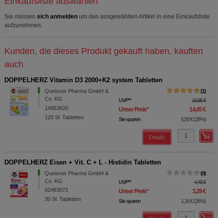
Einkaufsliste auswählen
Sie müssen
sich anmelden
um den ausgewählten Artikel in eine Einkaufsliste
aufzunehmen.
Kunden, die dieses Produkt gekauft haben, kauften
auch
DOPPELHERZ Vitamin D3 2000+K2 system Tabletten
Queisser Pharma GmbH &
1
Co. KG
UVP
**
19,95 €
14063820
Unser Preis
*
14,45 €
120
St
Tabletten
Sie sparen
5,50 €
(
28%
)
Details
DOPPELHERZ Eisen + Vit. C + L - Histidin Tabletten
Queisser Pharma GmbH &
0
Co. KG
UVP
**
4,45 €
02483072
Unser Preis
*
3,29 €
30
St
Tabletten
Sie sparen
1,16 €
(
26%
)