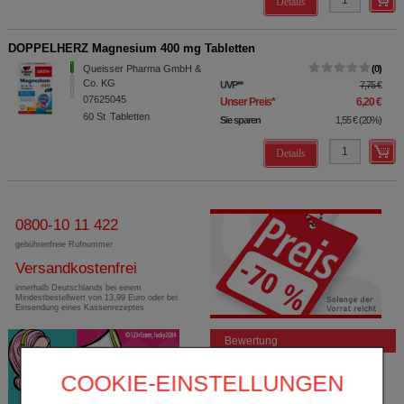
Details
DOPPELHERZ Magnesium 400 mg Tabletten
Queisser Pharma GmbH &
0
Co. KG
UVP
**
7,75 €
07625045
Unser Preis
*
6,20 €
60
St
Tabletten
Sie sparen
1,55 €
(
20%
)
Details
0800-10 11 422
gebührenfreie Rufnummer
Versandkostenfrei
innerhalb Deutschlands bei einem
Mindestbestellwert von 13,99 Euro oder bei
Einsendung eines Kassenrezeptes
Bewertung
COOKIE-EINSTELLUNGEN