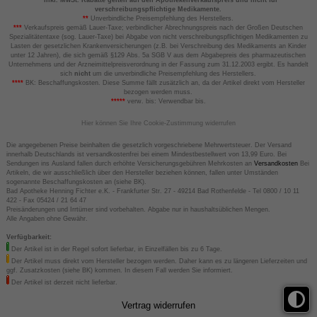
*
inkl. MwSt. Rabatte gelten auf den Apothekenverkaufspreis und nicht für
verschreibungspflichtige Medikamente.
**
Unverbindliche Preisempfehlung des Herstellers.
***
Verkaufspreis gemäß Lauer-Taxe; verbindlicher Abrechnungspreis nach der Großen Deutschen
Spezialitätentaxe (sog. Lauer-Taxe) bei Abgabe von nicht verschreibungspflichtigen Medikamenten zu
Lasten der gesetzlichen Krankenversicherungen (z.B. bei Verschreibung des Medikaments an Kinder
unter 12 Jahren), die sich gemäß §129 Abs. 5a SGB V aus dem Abgabepreis des pharmazeutischen
Unternehmens und der Arzneimittelpreisverordnung in der Fassung zum 31.12.2003 ergibt. Es handelt
sich
nicht
um die unverbindliche Preisempfehlung des Herstellers.
****
BK: Beschaffungskosten. Diese Summe fällt zusätzlich an, da der Artikel direkt vom Hersteller
bezogen werden muss.
*****
verw. bis: Verwendbar bis.
Hier können Sie Ihre Cookie-Zustimmung widerrufen
Die angegebenen Preise beinhalten die gesetzlich vorgeschriebene Mehrwertsteuer. Der Versand
innerhalb Deutschlands ist versandkostenfrei bei einem Mindestbestellwert von 13,99 Euro. Bei
Sendungen ins Ausland fallen durch erhöhte Versicherungsgebühren Mehrkosten an
Versandkosten
Bei
Artikeln, die wir ausschließlich über den Hersteller beziehen können, fallen unter Umständen
sogenannte Beschaffungskosten an (siehe BK).
Bad Apotheke Henning Fichter e.K. - Frankfurter Str. 27 - 49214 Bad Rothenfelde - Tel 0800 / 10 11
422 - Fax 05424 / 21 64 47
Preisänderungen und Irrtümer sind vorbehalten. Abgabe nur in haushaltsüblichen Mengen.
Alle Angaben ohne Gewähr.
Verfügbarkeit:
Der Artikel ist in der Regel sofort lieferbar, in Einzelfällen bis zu 6 Tage.
Der Artikel muss direkt vom Hersteller bezogen werden. Daher kann es zu längeren Lieferzeiten und
ggf. Zusatzkosten (siehe BK) kommen. In diesem Fall werden Sie informiert.
Der Artikel ist derzeit nicht lieferbar.
Vertrag widerrufen