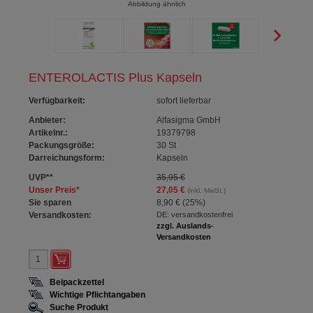
Abbildung ähnlich
ENTEROLACTIS Plus Kapseln
Verfügbarkeit
:
sofort lieferbar
Anbieter:
Alfasigma GmbH
Artikelnr.:
19379798
Packungsgröße:
30
St
Darreichungsform:
Kapseln
UVP
**
35,95 €
Unser Preis
*
27,05 €
(inkl. MwSt.)
Sie sparen
8,90 €
(
25%
)
Versandkosten:
DE: versandkostenfrei
zzgl. Auslands-
Versandkosten
Beipackzettel
Wichtige Pflichtangaben
Suche Produkt