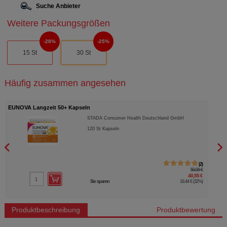
Suche Anbieter
Weitere Packungsgrößen
28%
25%
15 St
30 St
Häufig zusammen angesehen
EUNOVA Langzeit 50+ Kapseln
EUNO
STADA Consumer Health Deutschland GmbH
120
St
Kapseln
2
59,99 €
40,55 €
Sie sparen
19,44 €
(
32%
)
Produktbeschreibung
Produktbewertung