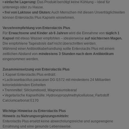
•
einfache Lagerung:
Das Produkt benötigt keine Kühlung – ideal für
unterwegs oder zu Hause.
•
frei von Laktose und Gluten:
Auch Menschen mit diesen Unverträglichkeiten
können Enterolactis Plus Kapseln einnehmen.
Verzehrempfehlung von Enterolactis Plus
Für
Erwachsene und Kinder ab 6 Jahren
wird die Einnahme von
täglich 1
Kapsel
mit etwas Wasser empfohlen – idealerweise
auf nüchternen Magen.
Die empfohlene Tagesdosis darf nicht überschritten werden.
Während einer Antibiotikabehandlung sollte Enterolactis Plus mit einem
zeitlichen Abstand von
mindestens 3 Stunden nach dem Antibiotikum
eingenommen werden.
Zusammensetzung von Enterolactis Plus
1 Kapsel Enterolactis Plus enthält:
• Lacticaseibacillus paracasei DG I1572 mit mindestens 24 Milliarden
koloniebildenden Einheiten
• Trennmittel: Siliciumdioxid, Magnesiumstearat
• Vegetarische Kapselhülle: Hydroxypropylmethylcellulose; Farbstoff
Calciumcarbonat E170
Wichtige Hinweise zu Enterolactis Plus
Hinweis zu Nahrungsergänzungsmitteln:
Enterolactis Plus ersetzt keine abwechslungsreiche und ausgewogene
Ernährung und eine gesunde Lebensweise.