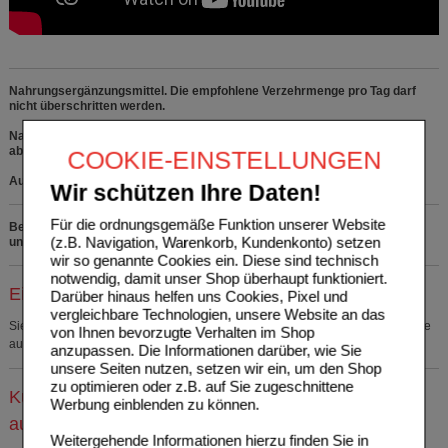
Nahrungsergänzungsmittel. Die empfohlene Verzehrmenge pro Tag darf
nicht überschritten werden.
Nahrungsergänzungsmittel sind kein Ersatz für eine ausgewogene,
abwechslungsreiche Ernährung und eine gesunde Lebensweise.
COOKIE-EINSTELLUNGEN
Außerhalb der Reichweite von Kindern lagern.
Wir schützen Ihre Daten!
Für die ordnungsgemäße Funktion unserer Website
Bei Fragen zu den Inhaltsstoffen rufen Sie uns bitte kostenfrei
(z.B. Navigation, Warenkorb, Kundenkonto) setzen
unter 0800 - 10 11 422 an.
wir so genannte Cookies ein. Diese sind technisch
notwendig, damit unser Shop überhaupt funktioniert.
Einkaufsliste auswählen
Darüber hinaus helfen uns Cookies, Pixel und
vergleichbare Technologien, unsere Website an das
Sie müssen
sich anmelden
um den ausgewählten Artikel in eine Einkaufsliste
von Ihnen bevorzugte Verhalten im Shop
aufzunehmen.
anzupassen. Die Informationen darüber, wie Sie
unsere Seiten nutzen, setzen wir ein, um den Shop
zu optimieren oder z.B. auf Sie zugeschnittene
Kunden, die dieses Produkt gekauft haben, kauften
Werbung einblenden zu können.
auch
Weitergehende Informationen hierzu finden Sie in