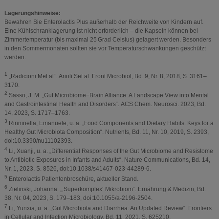
Lagerungshinweise:
Bewahren Sie Enterolactis Plus außerhalb der Reichweite von Kindern auf.
Eine Kühlschranklagerung ist nicht erforderlich – die Kapseln können bei
Zimmertemperatur (bis maximal 25 Grad Celsius) gelagert werden. Besonders
in den Sommermonaten sollten sie vor Temperaturschwankungen geschützt
werden.
1
„Radicioni Met al“. Arioli Set al. Front Microbiol, Bd. 9, Nr. 8, 2018, S. 3161–
3170.
2
Sasso, J. M. „Gut Microbiome−Brain Alliance: A Landscape View into Mental
and Gastrointestinal Health and Disorders“. ACS Chem. Neurosci. 2023, Bd.
14, 2023, S. 1717–1763.
3
Rinninella, Emanuele, u. a. „Food Components and Dietary Habits: Keys for a
Healthy Gut Microbiota Composition“. Nutrients, Bd. 11, Nr. 10, 2019, S. 2393,
doi:10.3390/nu11102393.
4
Li, Xuanji, u. a. „Differential Responses of the Gut Microbiome and Resistome
to Antibiotic Exposures in Infants and Adults“. Nature Communications, Bd. 14,
Nr. 1, 2023, S. 8526, doi:10.1038/s41467-023-44289-6.
5
Enterolactis Patientenbroschüre, aktueller Stand.
6
Zielinski, Johanna. „‚Superkomplex‘ Mikrobiom“. Ernährung & Medizin, Bd.
38, Nr. 04, 2023, S. 179–183, doi:10.1055/a-2196-2504.
7
Li, Yunxia, u. a. „Gut Microbiota and Diarrhea: An Updated Review“. Frontiers
in Cellular and Infection Microbiology, Bd. 11, 2021, S. 625210,