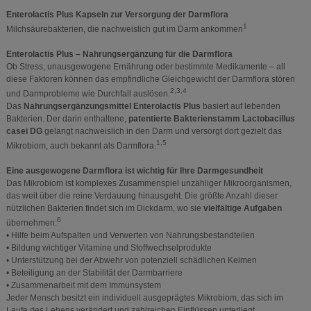
Enterolactis Plus Kapseln zur Versorgung der Darmflora
1
Milchsäurebakterien, die nachweislich gut im Darm ankommen
Enterolactis Plus – Nahrungsergänzung für die Darmflora
Ob Stress, unausgewogene Ernährung oder bestimmte Medikamente – all
diese Faktoren können das empfindliche Gleichgewicht der Darmflora stören
2,3,4
und Darmprobleme wie Durchfall auslösen.
Das
Nahrungsergänzungsmittel Enterolactis Plus
basiert auf lebenden
Bakterien. Der darin enthaltene,
patentierte Bakterienstamm Lactobacillus
casei DG
gelangt nachweislich in den Darm und versorgt dort gezielt das
1,5
Mikrobiom, auch bekannt als Darmflora.
Eine ausgewogene Darmflora ist wichtig für Ihre Darmgesundheit
Das Mikrobiom ist komplexes Zusammenspiel unzähliger Mikroorganismen,
das weit über die reine Verdauung hinausgeht. Die größte Anzahl dieser
nützlichen Bakterien findet sich im Dickdarm, wo sie
vielfältige Aufgaben
6
übernehmen:
• Hilfe beim Aufspalten und Verwerten von Nahrungsbestandteilen
• Bildung wichtiger Vitamine und Stoffwechselprodukte
• Unterstützung bei der Abwehr von potenziell schädlichen Keimen
• Beteiligung an der Stabilität der Darmbarriere
• Zusammenarbeit mit dem Immunsystem
Jeder Mensch besitzt ein individuell ausgeprägtes Mikrobiom, das sich im
Laufe des Lebens verändert und zahlreichen Einflüssen unterliegt.