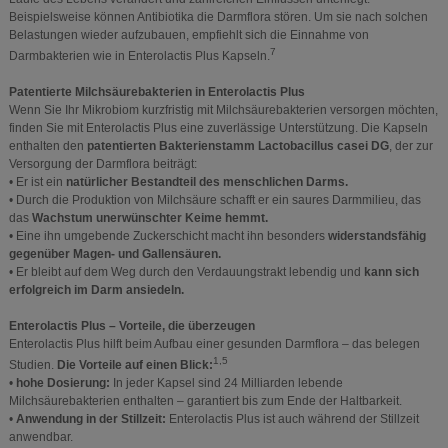
Beispielsweise können Antibiotika die Darmflora stören. Um sie nach solchen
Belastungen wieder aufzubauen, empfiehlt sich die Einnahme von
7
Darmbakterien wie in Enterolactis Plus Kapseln.
Patentierte Milchsäurebakterien in Enterolactis Plus
Wenn Sie Ihr Mikrobiom kurzfristig mit Milchsäurebakterien versorgen möchten,
finden Sie mit Enterolactis Plus eine zuverlässige Unterstützung. Die Kapseln
enthalten den
patentierten Bakterienstamm Lactobacillus casei DG
, der zur
Versorgung der Darmflora beiträgt:
• Er ist ein
natürlicher Bestandteil des menschlichen Darms.
• Durch die Produktion von Milchsäure schafft er ein saures Darmmilieu, das
das
Wachstum unerwünschter Keime hemmt.
• Eine ihn umgebende Zuckerschicht macht ihn besonders
widerstandsfähig
gegenüber Magen- und Gallensäuren.
• Er bleibt auf dem Weg durch den Verdauungstrakt lebendig und
kann sich
erfolgreich im Darm ansiedeln.
Enterolactis Plus – Vorteile, die überzeugen
Enterolactis Plus hilft beim Aufbau einer gesunden Darmflora – das belegen
1,5
Studien.
Die Vorteile auf einen Blick:
•
hohe Dosierung:
In jeder Kapsel sind 24 Milliarden lebende
Milchsäurebakterien enthalten – garantiert bis zum Ende der Haltbarkeit.
•
Anwendung in der Stillzeit:
Enterolactis Plus ist auch während der Stillzeit
anwendbar.