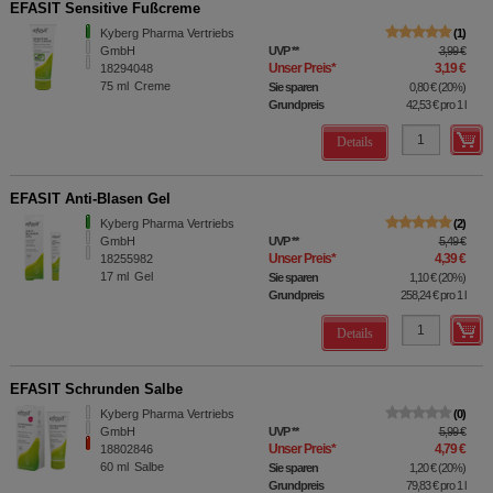
EFASIT Sensitive Fußcreme
Kyberg Pharma Vertriebs
1
GmbH
UVP
**
3,99 €
Unser Preis
*
3,19 €
18294048
75
ml
Creme
Sie sparen
0,80 €
(
20%
)
Grundpreis
42,53 €
pro 1 l
Details
EFASIT Anti-Blasen Gel
Kyberg Pharma Vertriebs
2
GmbH
UVP
**
5,49 €
Unser Preis
*
4,39 €
18255982
17
ml
Gel
Sie sparen
1,10 €
(
20%
)
Grundpreis
258,24 €
pro 1 l
Details
EFASIT Schrunden Salbe
Kyberg Pharma Vertriebs
0
GmbH
UVP
**
5,99 €
Unser Preis
*
4,79 €
18802846
60
ml
Salbe
Sie sparen
1,20 €
(
20%
)
Grundpreis
79,83 €
pro 1 l