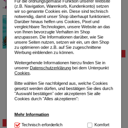
Für die ordnungsgemäße Funktion unserer Website
(z.B. Navigation, Warenkorb, Kundenkonto) setzen
wir so genannte Cookies ein. Diese sind technisch
notwendig, damit unser Shop überhaupt funktioniert.
Darüber hinaus helfen uns Cookies, Pixel und
vergleichbare Technologien, unsere Website an das
von Ihnen bevorzugte Verhalten im Shop
anzupassen. Die Informationen darüber, wie Sie
unsere Seiten nutzen, setzen wir ein, um den Shop
zu optimieren oder z.B. auf Sie zugeschnittene
Werbung einblenden zu können.
Bestellung
Hilfe zur Anmeldung
Weitergehende Informationen hierzu finden Sie in
Hilfe zum Bestellvorgang
unserer
Datenschutzerklärung
bei dem Unterpunkt
Zahlungsmöglichkeiten
Cookies
.
Rezepte einlösen
Freiumschläge anfordern
Bitte wählen Sie nachfolgend aus, welche Cookies
Freiumschläge downloaden
gesetzt werden dürfen, und bestätigen Sie dies durch
Auslandsbestellung
"Auswahl bestätigen" oder akzeptieren Sie alle
Reklamation
Cookies durch "Alles akzeptieren":
Widerrufsformular
Problembehebung
Bestellschein
Mehr Information
Beratung und Service
Technisch Notwendig:
Technisch erforderlich
Hierbei handelt es sich um
Komfort