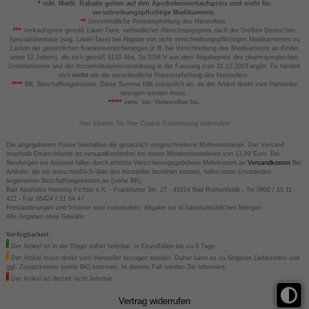
*
inkl. MwSt. Rabatte gelten auf den Apothekenverkaufspreis und nicht für
verschreibungspflichtige Medikamente.
**
Unverbindliche Preisempfehlung des Herstellers.
***
Verkaufspreis gemäß Lauer-Taxe; verbindlicher Abrechnungspreis nach der Großen Deutschen
Spezialitätentaxe (sog. Lauer-Taxe) bei Abgabe von nicht verschreibungspflichtigen Medikamenten zu
Lasten der gesetzlichen Krankenversicherungen (z.B. bei Verschreibung des Medikaments an Kinder
unter 12 Jahren), die sich gemäß §129 Abs. 5a SGB V aus dem Abgabepreis des pharmazeutischen
Unternehmens und der Arzneimittelpreisverordnung in der Fassung zum 31.12.2003 ergibt. Es handelt
sich
nicht
um die unverbindliche Preisempfehlung des Herstellers.
****
BK: Beschaffungskosten. Diese Summe fällt zusätzlich an, da der Artikel direkt vom Hersteller
bezogen werden muss.
*****
verw. bis: Verwendbar bis.
Hier können Sie Ihre Cookie-Zustimmung widerrufen
Die angegebenen Preise beinhalten die gesetzlich vorgeschriebene Mehrwertsteuer. Der Versand
innerhalb Deutschlands ist versandkostenfrei bei einem Mindestbestellwert von 13,99 Euro. Bei
Sendungen ins Ausland fallen durch erhöhte Versicherungsgebühren Mehrkosten an
Versandkosten
Bei
Artikeln, die wir ausschließlich über den Hersteller beziehen können, fallen unter Umständen
sogenannte Beschaffungskosten an (siehe BK).
Bad Apotheke Henning Fichter e.K. - Frankfurter Str. 27 - 49214 Bad Rothenfelde - Tel 0800 / 10 11
422 - Fax 05424 / 21 64 47
Preisänderungen und Irrtümer sind vorbehalten. Abgabe nur in haushaltsüblichen Mengen.
Alle Angaben ohne Gewähr.
Verfügbarkeit:
Der Artikel ist in der Regel sofort lieferbar, in Einzelfällen bis zu 6 Tage.
Der Artikel muss direkt vom Hersteller bezogen werden. Daher kann es zu längeren Lieferzeiten und
ggf. Zusatzkosten (siehe BK) kommen. In diesem Fall werden Sie informiert.
Der Artikel ist derzeit nicht lieferbar.
Vertrag widerrufen