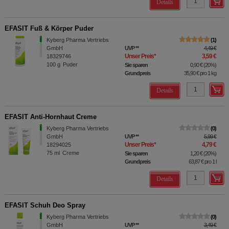
Details
EFASIT Fuß & Körper Puder
Kyberg Pharma Vertriebs
1
GmbH
UVP
**
4,49 €
Unser Preis
*
3,59 €
18329746
100
g
Puder
Sie sparen
0,90 €
(
20%
)
Grundpreis
35,90 €
pro 1 kg
Details
EFASIT Anti-Hornhaut Creme
Kyberg Pharma Vertriebs
0
GmbH
UVP
**
5,99 €
Unser Preis
*
4,79 €
18294025
75
ml
Creme
Sie sparen
1,20 €
(
20%
)
Grundpreis
63,87 €
pro 1 l
Details
EFASIT Schuh Deo Spray
Kyberg Pharma Vertriebs
0
GmbH
UVP
**
3,49 €