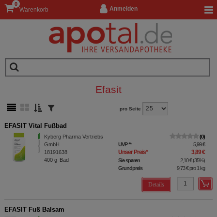
0
Anmelden
Warenkorb
Efasit
pro Seite
EFASIT Vital Fußbad
Kyberg Pharma Vertriebs
0
GmbH
UVP
**
5,99 €
Unser Preis
*
3,89 €
18191638
400
g
Bad
Sie sparen
2,10 €
(
35%
)
Grundpreis
9,73 €
pro 1 kg
Details
EFASIT Fuß Balsam