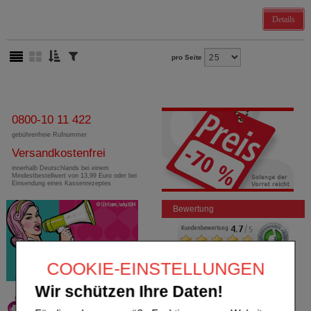
Details
pro Seite
0800-10 11 422
gebührenfreie Rufnummer
Versandkostenfrei
innerhalb Deutschlands bei einem
Mindestbestellwert von 13,99 Euro oder bei
Einsendung eines Kassenrezeptes
Bewertung
COOKIE-EINSTELLUNGEN
Wir schützen Ihre Daten!