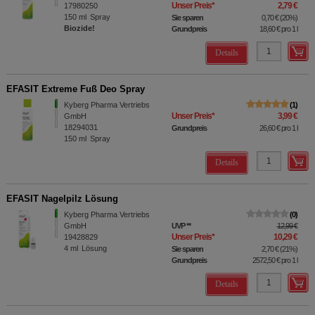
Unser Preis
*
2,79 €
17980250
150
ml
Spray
Sie sparen
0,70 €
(
20%
)
Biozide!
Grundpreis
18,60 €
pro 1 l
Details
EFASIT Extreme Fuß Deo Spray
Kyberg Pharma Vertriebs
1
Unser Preis
*
3,99 €
GmbH
18294031
Grundpreis
26,60 €
pro 1 l
150
ml
Spray
Details
EFASIT Nagelpilz Lösung
Kyberg Pharma Vertriebs
0
GmbH
UVP
**
12,99 €
Unser Preis
*
10,29 €
19428829
4
ml
Lösung
Sie sparen
2,70 €
(
21%
)
Grundpreis
2572,50 €
pro 1 l
Details