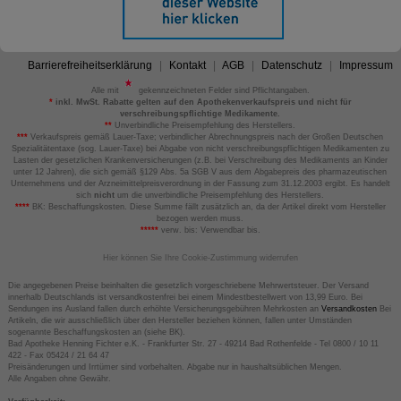
Barrierefreiheitserklärung
Kontakt
AGB
Datenschutz
Impressum
Alle mit
gekennzeichneten Felder sind Pflichtangaben.
*
inkl. MwSt. Rabatte gelten auf den Apothekenverkaufspreis und nicht für
verschreibungspflichtige Medikamente.
**
Unverbindliche Preisempfehlung des Herstellers.
***
Verkaufspreis gemäß Lauer-Taxe; verbindlicher Abrechnungspreis nach der Großen Deutschen
Spezialitätentaxe (sog. Lauer-Taxe) bei Abgabe von nicht verschreibungspflichtigen Medikamenten zu
Lasten der gesetzlichen Krankenversicherungen (z.B. bei Verschreibung des Medikaments an Kinder
unter 12 Jahren), die sich gemäß §129 Abs. 5a SGB V aus dem Abgabepreis des pharmazeutischen
Unternehmens und der Arzneimittelpreisverordnung in der Fassung zum 31.12.2003 ergibt. Es handelt
sich
nicht
um die unverbindliche Preisempfehlung des Herstellers.
****
BK: Beschaffungskosten. Diese Summe fällt zusätzlich an, da der Artikel direkt vom Hersteller
bezogen werden muss.
*****
verw. bis: Verwendbar bis.
Hier können Sie Ihre Cookie-Zustimmung widerrufen
Die angegebenen Preise beinhalten die gesetzlich vorgeschriebene Mehrwertsteuer. Der Versand
innerhalb Deutschlands ist versandkostenfrei bei einem Mindestbestellwert von 13,99 Euro. Bei
Sendungen ins Ausland fallen durch erhöhte Versicherungsgebühren Mehrkosten an
Versandkosten
Bei
Artikeln, die wir ausschließlich über den Hersteller beziehen können, fallen unter Umständen
sogenannte Beschaffungskosten an (siehe BK).
Bad Apotheke Henning Fichter e.K. - Frankfurter Str. 27 - 49214 Bad Rothenfelde - Tel 0800 / 10 11
422 - Fax 05424 / 21 64 47
Preisänderungen und Irrtümer sind vorbehalten. Abgabe nur in haushaltsüblichen Mengen.
Alle Angaben ohne Gewähr.