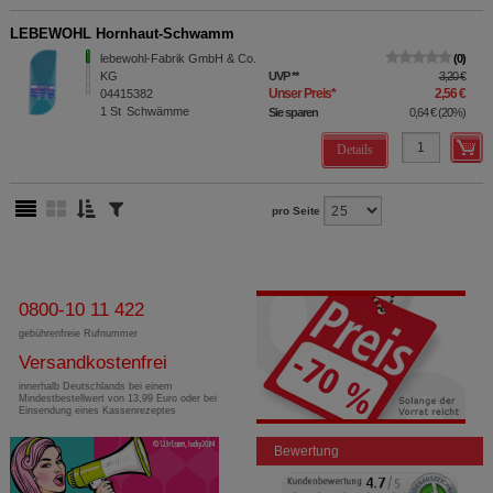
LEBEWOHL Hornhaut-Schwamm
lebewohl-Fabrik GmbH & Co.
0
KG
UVP
**
3,20 €
Unser Preis
*
2,56 €
04415382
1
St
Schwämme
Sie sparen
0,64 €
(
20%
)
Details
pro Seite
0800-10 11 422
gebührenfreie Rufnummer
Versandkostenfrei
innerhalb Deutschlands bei einem
Mindestbestellwert von 13,99 Euro oder bei
Einsendung eines Kassenrezeptes
Bewertung