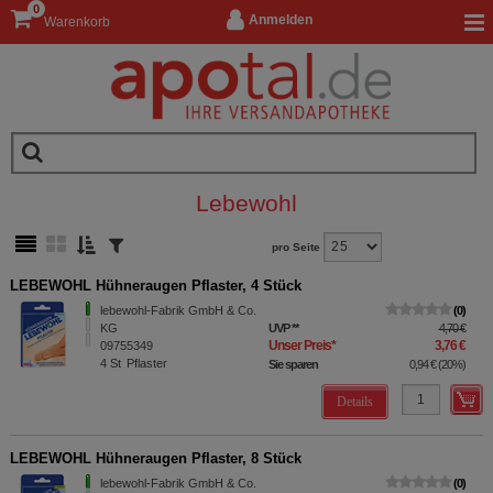
0
Anmelden
Warenkorb
Lebewohl
pro Seite
LEBEWOHL Hühneraugen Pflaster, 4 Stück
lebewohl-Fabrik GmbH & Co.
0
KG
UVP
**
4,70 €
Unser Preis
*
3,76 €
09755349
4
St
Pflaster
Sie sparen
0,94 €
(
20%
)
Details
LEBEWOHL Hühneraugen Pflaster, 8 Stück
lebewohl-Fabrik GmbH & Co.
0