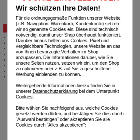
Reklamation
Wir schützen Ihre Daten!
Widerrufsformular
Problembehebung
Für die ordnungsgemäße Funktion unserer Website
Bestellschein
(z.B. Navigation, Warenkorb, Kundenkonto) setzen
Beratung und Service
wir so genannte Cookies ein. Diese sind technisch
notwendig, damit unser Shop überhaupt funktioniert.
Allgemeine Information
Darüber hinaus helfen uns Cookies, Pixel und
Produktberatung
vergleichbare Technologien, unsere Website an das
Meldung Arzneimittelrisiken
von Ihnen bevorzugte Verhalten im Shop
Zuzahlungsfreie Arzneien
anzupassen. Die Informationen darüber, wie Sie
Angebote & Downloads
unsere Seiten nutzen, setzen wir ein, um den Shop
Newsletter
zu optimieren oder z.B. auf Sie zugeschnittene
Neukundenprämie
Werbung einblenden zu können.
Stellenangebote
Weitergehende Informationen hierzu finden Sie in
unserer
Datenschutzerklärung
bei dem Unterpunkt
Cookies
.
Bitte wählen Sie nachfolgend aus, welche Cookies
gesetzt werden dürfen, und bestätigen Sie dies durch
"Auswahl bestätigen" oder akzeptieren Sie alle
Cookies durch "Alles akzeptieren":