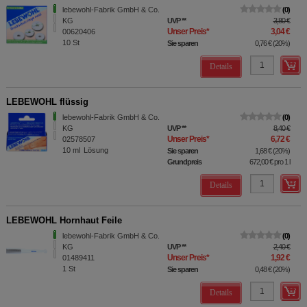
lebewohl-Fabrik GmbH & Co.
0
KG
UVP
**
3,80 €
Unser Preis
*
3,04 €
00620406
10
St
Sie sparen
0,76 €
(
20%
)
Details
LEBEWOHL flüssig
lebewohl-Fabrik GmbH & Co.
0
KG
UVP
**
8,40 €
Unser Preis
*
6,72 €
02578507
10
ml
Lösung
Sie sparen
1,68 €
(
20%
)
Grundpreis
672,00 €
pro 1 l
Details
LEBEWOHL Hornhaut Feile
lebewohl-Fabrik GmbH & Co.
0
KG
UVP
**
2,40 €
Unser Preis
*
1,92 €
01489411
1
St
Sie sparen
0,48 €
(
20%
)
Details