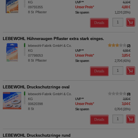
KG
UVP
**
6,10 €
Unser Preis
*
4,88 €
09755355
8
St
Pflaster
Sie sparen
1,22 €
(
20%
)
Details
LEBEWOHL Hühneraugen Pflaster extra stark einges.
lebewohl-Fabrik GmbH & Co.
2
KG
UVP
**
6,55 €
Unser Preis
*
3,85 €
07798053
8
St
Pflaster
Sie sparen
2,70 €
(
41%
)
Details
LEBEWOHL Druckschutzringe oval
lebewohl-Fabrik GmbH & Co.
0
KG
UVP
**
3,80 €
Unser Preis
*
3,04 €
00620398
8
St
Sie sparen
0,76 €
(
20%
)
Details
LEBEWOHL Druckschutzringe rund