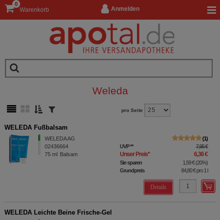
0
Anmelden
Warenkorb
Weleda
pro Seite
WELEDA Fußbalsam
WELEDA AG
1
02436664
UVP
**
7,95 €
Unser Preis
*
6,36 €
75
ml
Balsam
Sie sparen
1,59 €
(
20%
)
Grundpreis
84,80 €
pro 1 l
Details
WELEDA Leichte Beine Frische-Gel