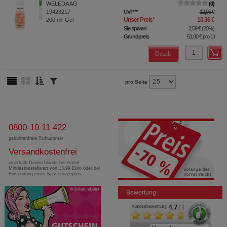
WELEDA AG
0
19423217
UVP
**
12,95 €
Unser Preis
*
10,36 €
200
ml
Gel
Sie sparen
2,59 €
(
20%
)
Grundpreis
51,80 €
pro 1 l
Details
pro Seite
0800-10 11 422
gebührenfreie Rufnummer
Versandkostenfrei
innerhalb Deutschlands bei einem
Mindestbestellwert von 13,99 Euro oder bei
Einsendung eines Kassenrezeptes
Bewertung