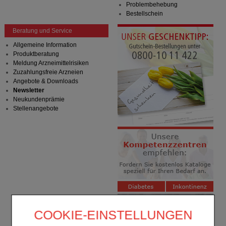
Problembehebung
Bestellschein
Beratung und Service
Allgemeine Information
Produktberatung
Meldung Arzneimittelrisiken
Zuzahlungsfreie Arzneien
Angebote & Downloads
Newsletter
Neukundenprämie
Stellenangebote
COOKIE-EINSTELLUNGEN