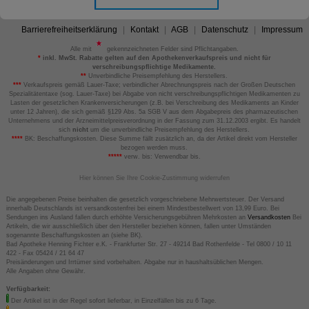
Barrierefreiheitserklärung
Kontakt
AGB
Datenschutz
Impressum
Alle mit
gekennzeichneten Felder sind Pflichtangaben.
*
inkl. MwSt. Rabatte gelten auf den Apothekenverkaufspreis und nicht für
verschreibungspflichtige Medikamente.
**
Unverbindliche Preisempfehlung des Herstellers.
***
Verkaufspreis gemäß Lauer-Taxe; verbindlicher Abrechnungspreis nach der Großen Deutschen
Spezialitätentaxe (sog. Lauer-Taxe) bei Abgabe von nicht verschreibungspflichtigen Medikamenten zu
Lasten der gesetzlichen Krankenversicherungen (z.B. bei Verschreibung des Medikaments an Kinder
unter 12 Jahren), die sich gemäß §129 Abs. 5a SGB V aus dem Abgabepreis des pharmazeutischen
Unternehmens und der Arzneimittelpreisverordnung in der Fassung zum 31.12.2003 ergibt. Es handelt
sich
nicht
um die unverbindliche Preisempfehlung des Herstellers.
****
BK: Beschaffungskosten. Diese Summe fällt zusätzlich an, da der Artikel direkt vom Hersteller
bezogen werden muss.
*****
verw. bis: Verwendbar bis.
Hier können Sie Ihre Cookie-Zustimmung widerrufen
Die angegebenen Preise beinhalten die gesetzlich vorgeschriebene Mehrwertsteuer. Der Versand
innerhalb Deutschlands ist versandkostenfrei bei einem Mindestbestellwert von 13,99 Euro. Bei
Sendungen ins Ausland fallen durch erhöhte Versicherungsgebühren Mehrkosten an
Versandkosten
Bei
Artikeln, die wir ausschließlich über den Hersteller beziehen können, fallen unter Umständen
sogenannte Beschaffungskosten an (siehe BK).
Bad Apotheke Henning Fichter e.K. - Frankfurter Str. 27 - 49214 Bad Rothenfelde - Tel 0800 / 10 11
422 - Fax 05424 / 21 64 47
Preisänderungen und Irrtümer sind vorbehalten. Abgabe nur in haushaltsüblichen Mengen.
Alle Angaben ohne Gewähr.
Verfügbarkeit:
Der Artikel ist in der Regel sofort lieferbar, in Einzelfällen bis zu 6 Tage.