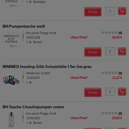
1
St
Bandage
Details
BH-Pumpentasche weiß
bre.parat Peggy Kraft
0
Unser Preis
*
26,45 €
18051038
1
St
Beutel
Details
MINIMED Insulinp.Silik.Schutzhülle f.5er-Ser.grau
Medtronic GmbH
0
Unser Preis
*
11,22 €
10356287
1
St
Details
BH-Tasche f.Insulinpumpen creme
bre.parat Peggy Kraft
0
Unser Preis
*
24,50 €
12461002
1
St
Beutel