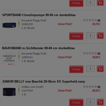
Details
SPORTBAND f.Insulinpumpe 90-94 cm dunkelblau
bre.parat Peggy Kraft
0
Unser Preis
*
38,70 €
12461232
1
St
Beutel
Details
BAUCHBAND m.Sichtfenster 80-84 cm dunkelblau
bre.parat Peggy Kraft
0
Unser Preis
*
38,00 €
12904161
1
St
Beutel
Details
JUNIOR BELLY one Bauchb.50-56cm XS Superheld.navy
mellitus one GmbH
0
Unser Preis
*
46,50 €
13247564
1
St
Details