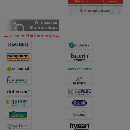
Bitte beachten Sie, dass Daten hierfür teilweise an
Dritte wie z.B. Google oder soziale Medien
übertragen werden.