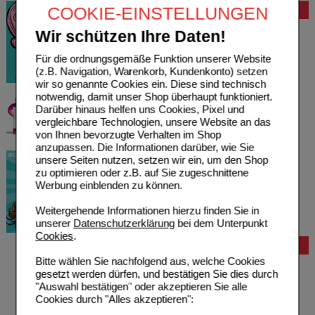
COOKIE-EINSTELLUNGEN
Bewertung
Wir schützen Ihre Daten!
Für die ordnungsgemäße Funktion unserer Website
(z.B. Navigation, Warenkorb, Kundenkonto) setzen
wir so genannte Cookies ein. Diese sind technisch
notwendig, damit unser Shop überhaupt funktioniert.
Darüber hinaus helfen uns Cookies, Pixel und
vergleichbare Technologien, unsere Website an das
von Ihnen bevorzugte Verhalten im Shop
anzupassen. Die Informationen darüber, wie Sie
unsere Seiten nutzen, setzen wir ein, um den Shop
zu optimieren oder z.B. auf Sie zugeschnittene
Werbung einblenden zu können.
Weitergehende Informationen hierzu finden Sie in
unserer
Datenschutzerklärung
bei dem Unterpunkt
Cookies
.
Bestellung
Bitte wählen Sie nachfolgend aus, welche Cookies
Hilfe zur Anmeldung
gesetzt werden dürfen, und bestätigen Sie dies durch
Hilfe zum Bestellvorgang
"Auswahl bestätigen" oder akzeptieren Sie alle
Zahlungsmöglichkeiten
Cookies durch "Alles akzeptieren":
Rezepte einlösen