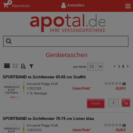
0
Anmelden
Warenkorb
Gerätetaschen
2
3
pro Seite
SPORTBAND m.Sichtfenster 65-69 cm Graffiti
bre.parat Peggy Kraft
0
Unser Preis
*
43,00 €
17837328
1
St
Bandage
Details
SPORTBAND m.Sichtfenster 70-74 cm Linien blau
bre.parat Peggy Kraft
0
Unser Preis
*
43,00 €
17837570