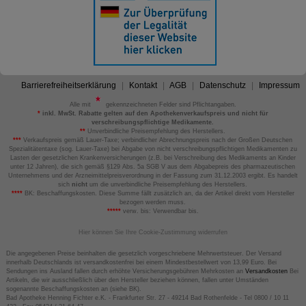
Barrierefreiheitserklärung
Kontakt
AGB
Datenschutz
Impressum
Alle mit
gekennzeichneten Felder sind Pflichtangaben.
*
inkl. MwSt. Rabatte gelten auf den Apothekenverkaufspreis und nicht für
verschreibungspflichtige Medikamente.
**
Unverbindliche Preisempfehlung des Herstellers.
***
Verkaufspreis gemäß Lauer-Taxe; verbindlicher Abrechnungspreis nach der Großen Deutschen
Spezialitätentaxe (sog. Lauer-Taxe) bei Abgabe von nicht verschreibungspflichtigen Medikamenten zu
Lasten der gesetzlichen Krankenversicherungen (z.B. bei Verschreibung des Medikaments an Kinder
unter 12 Jahren), die sich gemäß §129 Abs. 5a SGB V aus dem Abgabepreis des pharmazeutischen
Unternehmens und der Arzneimittelpreisverordnung in der Fassung zum 31.12.2003 ergibt. Es handelt
sich
nicht
um die unverbindliche Preisempfehlung des Herstellers.
****
BK: Beschaffungskosten. Diese Summe fällt zusätzlich an, da der Artikel direkt vom Hersteller
bezogen werden muss.
*****
verw. bis: Verwendbar bis.
Hier können Sie Ihre Cookie-Zustimmung widerrufen
Die angegebenen Preise beinhalten die gesetzlich vorgeschriebene Mehrwertsteuer. Der Versand
innerhalb Deutschlands ist versandkostenfrei bei einem Mindestbestellwert von 13,99 Euro. Bei
Sendungen ins Ausland fallen durch erhöhte Versicherungsgebühren Mehrkosten an
Versandkosten
Bei
Artikeln, die wir ausschließlich über den Hersteller beziehen können, fallen unter Umständen
sogenannte Beschaffungskosten an (siehe BK).
Bad Apotheke Henning Fichter e.K. - Frankfurter Str. 27 - 49214 Bad Rothenfelde - Tel 0800 / 10 11