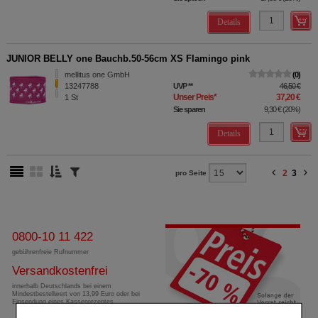
Details
JUNIOR BELLY one Bauchb.50-56cm XS Flamingo pink
mellitus one GmbH
0
13247788
UVP
**
46,50 €
Unser Preis
*
37,20 €
1
St
Sie sparen
9,30 €
(
20%
)
Details
2
3
pro Seite
0800-10 11 422
gebührenfreie Rufnummer
Versandkostenfrei
innerhalb Deutschlands bei einem
Mindestbestellwert von 13,99 Euro oder bei
Einsendung eines Kassenrezeptes