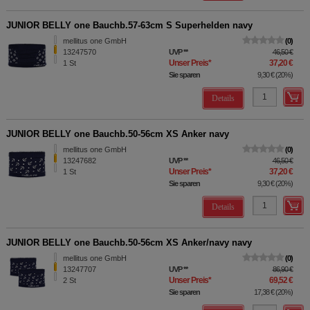
JUNIOR BELLY one Bauchb.57-63cm S Superhelden navy
mellitus one GmbH
0
13247570
UVP
**
46,50 €
Unser Preis
*
37,20 €
1
St
Sie sparen
9,30 €
(
20%
)
Details
JUNIOR BELLY one Bauchb.50-56cm XS Anker navy
mellitus one GmbH
0
13247682
UVP
**
46,50 €
Unser Preis
*
37,20 €
1
St
Sie sparen
9,30 €
(
20%
)
Details
JUNIOR BELLY one Bauchb.50-56cm XS Anker/navy navy
mellitus one GmbH
0
13247707
UVP
**
86,90 €
Unser Preis
*
69,52 €
2
St
Sie sparen
17,38 €
(
20%
)