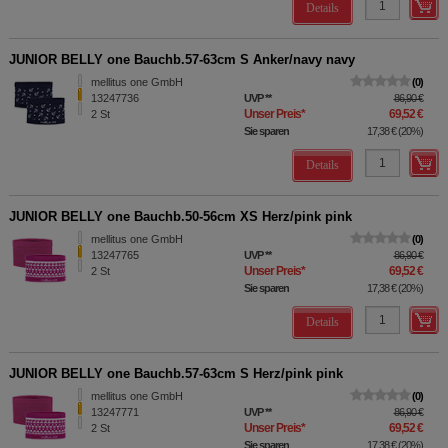
Details
JUNIOR BELLY one Bauchb.57-63cm S Anker/navy navy
mellitus one GmbH
0
13247736
UVP
**
86,90 €
Unser Preis
*
69,52 €
2
St
Sie sparen
17,38 €
(
20%
)
Details
JUNIOR BELLY one Bauchb.50-56cm XS Herz/pink pink
mellitus one GmbH
0
13247765
UVP
**
86,90 €
Unser Preis
*
69,52 €
2
St
Sie sparen
17,38 €
(
20%
)
Details
JUNIOR BELLY one Bauchb.57-63cm S Herz/pink pink
mellitus one GmbH
0
13247771
UVP
**
86,90 €
Unser Preis
*
69,52 €
2
St
Sie sparen
17,38 €
(
20%
)