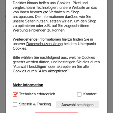
Darüber hinaus helfen uns Cookies, Pixel und
vergleichbare Technologien, unsere Website an das
von Ihnen bevorzugte Verhalten im Shop
anzupassen. Die Informationen darüber, wie Sie
unsere Seiten nutzen, setzen wir ein, um den Shop
zu optimieren oder z.B. auf Sie zugeschnittene
Werbung einblenden zu können.
Weitergehende Informationen hierzu finden Sie in
unserer
Datenschutzerklärung
bei dem Unterpunkt
Cookies
.
Bitte wählen Sie nachfolgend aus, welche Cookies
gesetzt werden dürfen, und bestätigen Sie dies durch
"Auswahl bestätigen" oder akzeptieren Sie alle
Cookies durch "Alles akzeptieren":
Mehr Information
Technisch Notwendig:
Technisch erforderlich
Hierbei handelt es sich um
Komfort
Cookies, die für die Grundfunktionen unserer
Website notwendig sind (z.B. Navigation, Warenkorb,
Statistik & Tracking
Auswahl bestätigen
Kundenkonto), weshalb auf diese nicht verzichtet
werden kann.