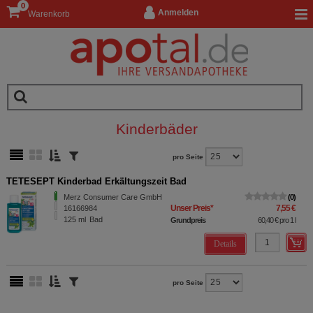
0
Anmelden
Warenkorb
Kinderbäder
pro Seite
TETESEPT Kinderbad Erkältungszeit Bad
Merz Consumer Care GmbH
0
Unser Preis
*
7,55 €
16166984
125
ml
Bad
Grundpreis
60,40 €
pro 1 l
Details
pro Seite