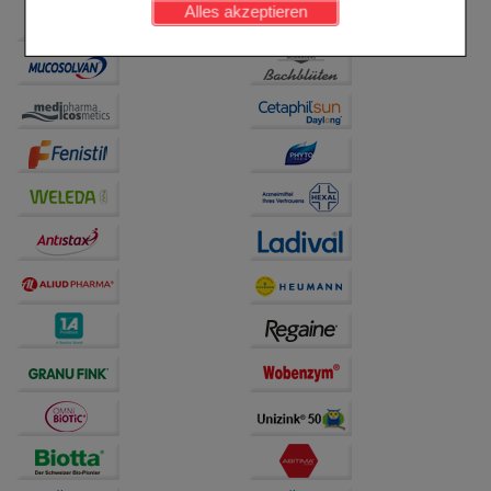
Alles akzeptieren
Komfort:
Diese Cookies werden genutzt um das
Einkaufserlebnis noch ansprechender zu gestalten,
beispielsweise für die Wiedererkennung des
Besuchers oder unsere Seite an bevorzugte
Verhaltensweisen (z.B. Spracheinstellung)
anzupassen. Komfort-Cookies ermöglichen es uns
auch auf Ihre Bedürfnisse zugeschrittene Inhalte
anzuzeigen und unser Partnerprogramm zu
betreiben.
Statistik & Tracking:
Hierüber lassen sich
Informationen über die Art und Weise der Nutzung
unserer Website sammeln, mit deren Hilfe wir unsere
Website weiter für Sie optimieren können, den Inhalt
auf unserer Website aber auch die Werbung auf
Drittseiten möglichst relevant für Sie zu gestalten.
Bitte beachten Sie, dass Daten hierfür teilweise an
Dritte wie z.B. Google oder soziale Medien
übertragen werden.