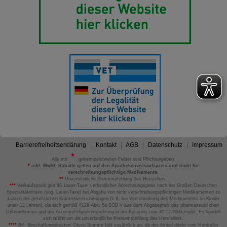
Barrierefreiheitserklärung
Kontakt
AGB
Datenschutz
Impressum
Alle mit
gekennzeichneten Felder sind Pflichtangaben.
*
inkl. MwSt. Rabatte gelten auf den Apothekenverkaufspreis und nicht für
verschreibungspflichtige Medikamente.
**
Unverbindliche Preisempfehlung des Herstellers.
***
Verkaufspreis gemäß Lauer-Taxe; verbindlicher Abrechnungspreis nach der Großen Deutschen
Spezialitätentaxe (sog. Lauer-Taxe) bei Abgabe von nicht verschreibungspflichtigen Medikamenten zu
Lasten der gesetzlichen Krankenversicherungen (z.B. bei Verschreibung des Medikaments an Kinder
unter 12 Jahren), die sich gemäß §129 Abs. 5a SGB V aus dem Abgabepreis des pharmazeutischen
Unternehmens und der Arzneimittelpreisverordnung in der Fassung zum 31.12.2003 ergibt. Es handelt
sich
nicht
um die unverbindliche Preisempfehlung des Herstellers.
****
BK: Beschaffungskosten. Diese Summe fällt zusätzlich an, da der Artikel direkt vom Hersteller