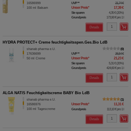
16586999
UVP
**
21,74 €
Unser Preis
*
17,39 €
100
ml
Balsam
Sie sparen
4,35 €
(
20%
)
Grundpreis
173,90 €
pro 1 l
Details
HYDRA PROTECT+ Creme feuchtigkeitsspen.Ges.Bio LdB
shanab pharma e.U.
0
17636699
UVP
**
26,54 €
Unser Preis
*
21,23 €
50
ml
Creme
Sie sparen
5,31 €
(
20%
)
Grundpreis
424,60 €
pro 1 l
Details
ALGA NATIS Feuchtigkeitscreme BABY Bio LdB
shanab pharma e.U.
1
Unser Preis
*
11,31 €
16586976
100
ml
Tagescreme
Grundpreis
113,10 €
pro 1 l
Details