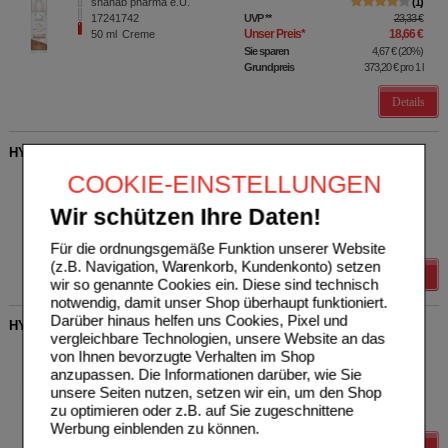
shanab pharma e.U.
1
17241742
UVP
**
23,33 €
Unser Preis
*
18,66 €
50
ml
Creme
Sie sparen
4,67 €
(
20%
)
Grundpreis
373,20 €
pro 1 l
Details
HYDRA PROTECT+ Augenkonturpfl.Cre.revital.Bio LdB
shanab pharma e.U.
0
COOKIE-EINSTELLUNGEN
17636713
UVP
**
21,42 €
Unser Preis
*
17,14 €
15
ml
Creme
Wir schützen Ihre Daten!
Sie sparen
4,28 €
(
20%
)
Grundpreis
1142,67 €
pro 1 l
Für die ordnungsgemäße Funktion unserer Website
(z.B. Navigation, Warenkorb, Kundenkonto) setzen
Details
wir so genannte Cookies ein. Diese sind technisch
notwendig, damit unser Shop überhaupt funktioniert.
Darüber hinaus helfen uns Cookies, Pixel und
HYDRA PROTECT+ Serum aufbauend Ges.Bio LdB
vergleichbare Technologien, unsere Website an das
shanab pharma e.U.
0
von Ihnen bevorzugte Verhalten im Shop
17636707
UVP
**
34,02 €
anzupassen. Die Informationen darüber, wie Sie
Unser Preis
*
27,22 €
50
ml
Flüssigkeit
unsere Seiten nutzen, setzen wir ein, um den Shop
Sie sparen
6,80 €
(
20%
)
zu optimieren oder z.B. auf Sie zugeschnittene
Grundpreis
544,40 €
pro 1 l
Werbung einblenden zu können.
Details