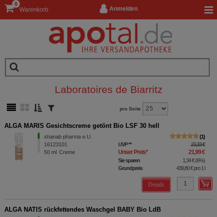
0
Anmelden
Warenkorb
Laboratoires de Biarritz
pro Seite
ALGA MARIS Gesichtscreme getönt Bio LSF 30 hell
shanab pharma e.U.
1
16123101
UVP
**
23,33 €
Unser Preis
*
21,99 €
50
ml
Creme
Sie sparen
1,34 €
(
6%
)
Grundpreis
439,80 €
pro 1 l
Details
ALGA NATIS rückfettendes Waschgel BABY Bio LdB