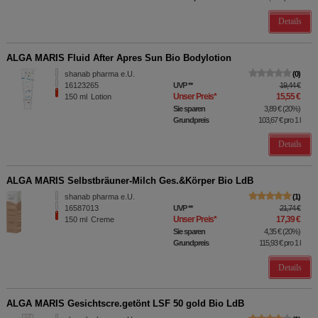
Details
ALGA MARIS Fluid After Apres Sun Bio Bodylotion
shanab pharma e.U.
0
16123265
UVP
**
19,44 €
Unser Preis
*
15,55 €
150
ml
Lotion
Sie sparen
3,89 €
(
20%
)
Grundpreis
103,67 €
pro 1 l
Details
ALGA MARIS Selbstbräuner-Milch Ges.&Körper Bio LdB
shanab pharma e.U.
1
16587013
UVP
**
21,74 €
Unser Preis
*
17,39 €
150
ml
Creme
Sie sparen
4,35 €
(
20%
)
Grundpreis
115,93 €
pro 1 l
Details
ALGA MARIS Gesichtscre.getönt LSF 50 gold Bio LdB