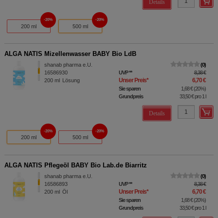
Details
20%
20%
200 ml
500 ml
ALGA NATIS Mizellenwasser BABY Bio LdB
shanab pharma e.U.
0
16586930
UVP
**
8,38 €
Unser Preis
*
6,70 €
200
ml
Lösung
Sie sparen
1,68 €
(
20%
)
Grundpreis
33,50 €
pro 1 l
Details
20%
20%
200 ml
500 ml
ALGA NATIS Pflegeöl BABY Bio Lab.de Biarritz
shanab pharma e.U.
0
16586893
UVP
**
8,38 €
Unser Preis
*
6,70 €
200
ml
Öl
Sie sparen
1,68 €
(
20%
)
Grundpreis
33,50 €
pro 1 l