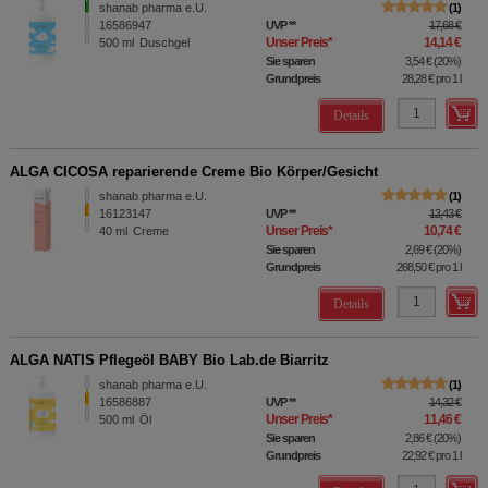
shanab pharma e.U.
1
16586947
UVP
**
17,68 €
Unser Preis
*
14,14 €
500
ml
Duschgel
Sie sparen
3,54 €
(
20%
)
Grundpreis
28,28 €
pro 1 l
Details
ALGA CICOSA reparierende Creme Bio Körper/Gesicht
shanab pharma e.U.
1
16123147
UVP
**
13,43 €
Unser Preis
*
10,74 €
40
ml
Creme
Sie sparen
2,69 €
(
20%
)
Grundpreis
268,50 €
pro 1 l
Details
ALGA NATIS Pflegeöl BABY Bio Lab.de Biarritz
shanab pharma e.U.
1
16586887
UVP
**
14,32 €
Unser Preis
*
11,46 €
500
ml
Öl
Sie sparen
2,86 €
(
20%
)
Grundpreis
22,92 €
pro 1 l