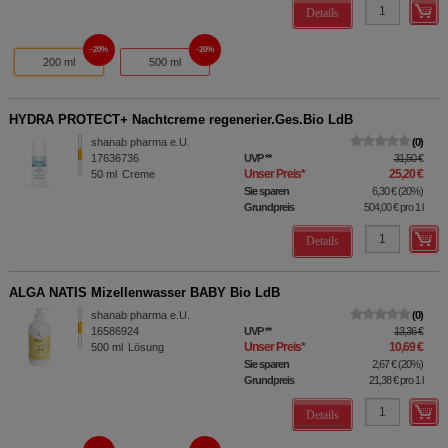
Details
20%
20%
200 ml
500 ml
HYDRA PROTECT+ Nachtcreme regenerier.Ges.Bio LdB
shanab pharma e.U.
0
17636736
UVP
**
31,50 €
Unser Preis
*
25,20 €
50
ml
Creme
Sie sparen
6,30 €
(
20%
)
Grundpreis
504,00 €
pro 1 l
Details
ALGA NATIS Mizellenwasser BABY Bio LdB
shanab pharma e.U.
0
16586924
UVP
**
13,36 €
Unser Preis
*
10,69 €
500
ml
Lösung
Sie sparen
2,67 €
(
20%
)
Grundpreis
21,38 €
pro 1 l
Details