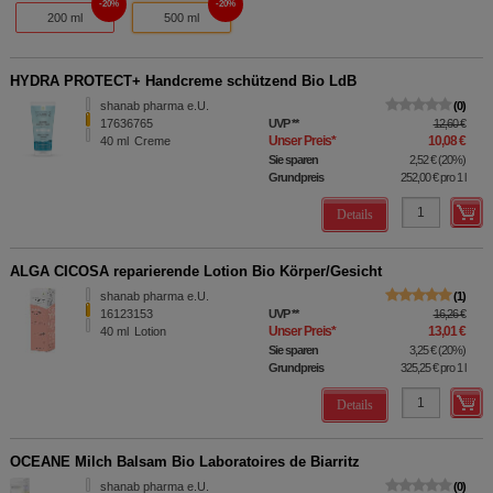
20%
20%
200 ml
500 ml
HYDRA PROTECT+ Handcreme schützend Bio LdB
shanab pharma e.U.
0
17636765
UVP
**
12,60 €
Unser Preis
*
10,08 €
40
ml
Creme
Sie sparen
2,52 €
(
20%
)
Grundpreis
252,00 €
pro 1 l
Details
ALGA CICOSA reparierende Lotion Bio Körper/Gesicht
shanab pharma e.U.
1
16123153
UVP
**
16,26 €
Unser Preis
*
13,01 €
40
ml
Lotion
Sie sparen
3,25 €
(
20%
)
Grundpreis
325,25 €
pro 1 l
Details
OCEANE Milch Balsam Bio Laboratoires de Biarritz
shanab pharma e.U.
0