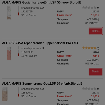
ALGA MARIS Gesichtscre.getönt LSF 50 ivory Bio LdB
shanab pharma e.U.
0
17241765
UVP
**
23,33 €
Unser Preis
*
18,66 €
50
ml
Creme
Sie sparen
4,67 €
(
20%
)
Grundpreis
373,20 €
pro 1 l
Details
ALGA CICOSA reparierender Lippenbalsam Bio LdB
shanab pharma e.U.
1
16586982
UVP
**
9,55 €
Unser Preis
*
7,64 €
15
ml
Balsam
Sie sparen
1,91 €
(
20%
)
Grundpreis
509,33 €
pro 1 l
Details
ALGA MARIS Sonnencreme Ges.LSF 30 elfenb.Bio LdB
shanab pharma e.U.
0
16587042
UVP
**
23,33 €
Unser Preis
*
18,66 €
50
ml
Creme
Sie sparen
4,67 €
(
20%
)
Grundpreis
373,20 €
pro 1 l