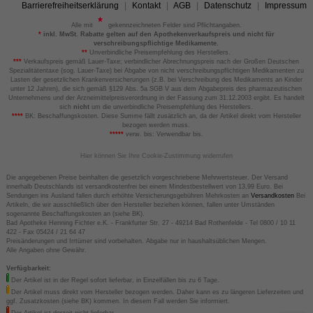
Barrierefreiheitserklärung
Kontakt
AGB
Datenschutz
Impressum
Alle mit
gekennzeichneten Felder sind Pflichtangaben.
*
inkl. MwSt. Rabatte gelten auf den Apothekenverkaufspreis und nicht für
verschreibungspflichtige Medikamente.
**
Unverbindliche Preisempfehlung des Herstellers.
***
Verkaufspreis gemäß Lauer-Taxe; verbindlicher Abrechnungspreis nach der Großen Deutschen
Spezialitätentaxe (sog. Lauer-Taxe) bei Abgabe von nicht verschreibungspflichtigen Medikamenten zu
Lasten der gesetzlichen Krankenversicherungen (z.B. bei Verschreibung des Medikaments an Kinder
unter 12 Jahren), die sich gemäß §129 Abs. 5a SGB V aus dem Abgabepreis des pharmazeutischen
Unternehmens und der Arzneimittelpreisverordnung in der Fassung zum 31.12.2003 ergibt. Es handelt
sich
nicht
um die unverbindliche Preisempfehlung des Herstellers.
****
BK: Beschaffungskosten. Diese Summe fällt zusätzlich an, da der Artikel direkt vom Hersteller
bezogen werden muss.
*****
verw. bis: Verwendbar bis.
Hier können Sie Ihre Cookie-Zustimmung widerrufen
Die angegebenen Preise beinhalten die gesetzlich vorgeschriebene Mehrwertsteuer. Der Versand
innerhalb Deutschlands ist versandkostenfrei bei einem Mindestbestellwert von 13,99 Euro. Bei
Sendungen ins Ausland fallen durch erhöhte Versicherungsgebühren Mehrkosten an
Versandkosten
Bei
Artikeln, die wir ausschließlich über den Hersteller beziehen können, fallen unter Umständen
sogenannte Beschaffungskosten an (siehe BK).
Bad Apotheke Henning Fichter e.K. - Frankfurter Str. 27 - 49214 Bad Rothenfelde - Tel 0800 / 10 11
422 - Fax 05424 / 21 64 47
Preisänderungen und Irrtümer sind vorbehalten. Abgabe nur in haushaltsüblichen Mengen.
Alle Angaben ohne Gewähr.
Verfügbarkeit:
Der Artikel ist in der Regel sofort lieferbar, in Einzelfällen bis zu 6 Tage.
Der Artikel muss direkt vom Hersteller bezogen werden. Daher kann es zu längeren Lieferzeiten und
ggf. Zusatzkosten (siehe BK) kommen. In diesem Fall werden Sie informiert.
Der Artikel ist derzeit nicht lieferbar.