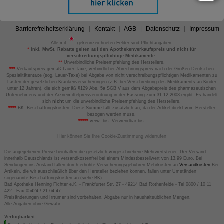
Barrierefreiheitserklärung
Kontakt
AGB
Datenschutz
Impressum
Alle mit
gekennzeichneten Felder sind Pflichtangaben.
*
inkl. MwSt. Rabatte gelten auf den Apothekenverkaufspreis und nicht für
verschreibungspflichtige Medikamente.
**
Unverbindliche Preisempfehlung des Herstellers.
***
Verkaufspreis gemäß Lauer-Taxe; verbindlicher Abrechnungspreis nach der Großen Deutschen
Spezialitätentaxe (sog. Lauer-Taxe) bei Abgabe von nicht verschreibungspflichtigen Medikamenten zu
Lasten der gesetzlichen Krankenversicherungen (z.B. bei Verschreibung des Medikaments an Kinder
unter 12 Jahren), die sich gemäß §129 Abs. 5a SGB V aus dem Abgabepreis des pharmazeutischen
Unternehmens und der Arzneimittelpreisverordnung in der Fassung zum 31.12.2003 ergibt. Es handelt
sich
nicht
um die unverbindliche Preisempfehlung des Herstellers.
****
BK: Beschaffungskosten. Diese Summe fällt zusätzlich an, da der Artikel direkt vom Hersteller
bezogen werden muss.
*****
verw. bis: Verwendbar bis.
Hier können Sie Ihre Cookie-Zustimmung widerrufen
Die angegebenen Preise beinhalten die gesetzlich vorgeschriebene Mehrwertsteuer. Der Versand
innerhalb Deutschlands ist versandkostenfrei bei einem Mindestbestellwert von 13,99 Euro. Bei
Sendungen ins Ausland fallen durch erhöhte Versicherungsgebühren Mehrkosten an
Versandkosten
Bei
Artikeln, die wir ausschließlich über den Hersteller beziehen können, fallen unter Umständen
sogenannte Beschaffungskosten an (siehe BK).
Bad Apotheke Henning Fichter e.K. - Frankfurter Str. 27 - 49214 Bad Rothenfelde - Tel 0800 / 10 11
422 - Fax 05424 / 21 64 47
Preisänderungen und Irrtümer sind vorbehalten. Abgabe nur in haushaltsüblichen Mengen.
Alle Angaben ohne Gewähr.
Verfügbarkeit: