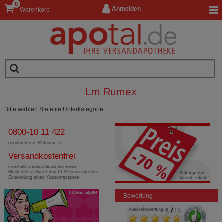
0
Anmelden
Warenkorb
Lm Rumex
Bitte wählen Sie eine Unterkategorie.
0800-10 11 422
gebührenfreie Rufnummer
Versandkostenfrei
innerhalb Deutschlands bei einem
Mindestbestellwert von 13,99 Euro oder bei
Einsendung eines Kassenrezeptes
Bewertung