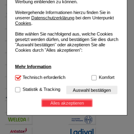
Werbung einblenden zu können.
Weitergehende Informationen hierzu finden Sie in
unserer
Datenschutzerklärung
bei dem Unterpunkt
Cookies
.
Bitte wählen Sie nachfolgend aus, welche Cookies
gesetzt werden dürfen, und bestätigen Sie dies durch
"Auswahl bestätigen" oder akzeptieren Sie alle
Cookies durch "Alles akzeptieren":
Mehr Information
Technisch Notwendig:
Technisch erforderlich
Hierbei handelt es sich um
Komfort
Cookies, die für die Grundfunktionen unserer
Website notwendig sind (z.B. Navigation, Warenkorb,
Statistik & Tracking
Auswahl bestätigen
Kundenkonto), weshalb auf diese nicht verzichtet
werden kann.
Alles akzeptieren
Komfort:
Diese Cookies werden genutzt um das
Einkaufserlebnis noch ansprechender zu gestalten,
beispielsweise für die Wiedererkennung des
Besuchers oder unsere Seite an bevorzugte
Verhaltensweisen (z.B. Spracheinstellung)