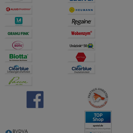
anzupassen. Komfort-Cookies ermöglichen es uns
auch auf Ihre Bedürfnisse zugeschrittene Inhalte
anzuzeigen und unser Partnerprogramm zu
betreiben.
Statistik & Tracking:
Hierüber lassen sich
Informationen über die Art und Weise der Nutzung
unserer Website sammeln, mit deren Hilfe wir unsere
Website weiter für Sie optimieren können, den Inhalt
auf unserer Website aber auch die Werbung auf
Drittseiten möglichst relevant für Sie zu gestalten.
Bitte beachten Sie, dass Daten hierfür teilweise an
Dritte wie z.B. Google oder soziale Medien
übertragen werden.