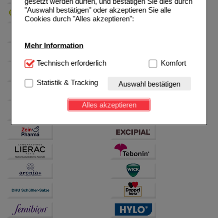
gesetzt werden dürfen, und bestätigen Sie dies durch
"Auswahl bestätigen" oder akzeptieren Sie alle
Cookies durch "Alles akzeptieren":
Mehr Information
Technisch Notwendig:
Technisch erforderlich
Hierbei handelt es sich um
Komfort
Cookies, die für die Grundfunktionen unserer
Website notwendig sind (z.B. Navigation, Warenkorb,
Statistik & Tracking
Auswahl bestätigen
Kundenkonto), weshalb auf diese nicht verzichtet
werden kann.
Alles akzeptieren
Komfort:
Diese Cookies werden genutzt um das
Einkaufserlebnis noch ansprechender zu gestalten,
beispielsweise für die Wiedererkennung des
Besuchers oder unsere Seite an bevorzugte
Verhaltensweisen (z.B. Spracheinstellung)
anzupassen. Komfort-Cookies ermöglichen es uns
auch auf Ihre Bedürfnisse zugeschrittene Inhalte
anzuzeigen und unser Partnerprogramm zu
betreiben.
Statistik & Tracking:
Hierüber lassen sich
Informationen über die Art und Weise der Nutzung