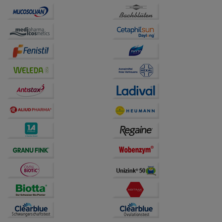
unserer Website sammeln, mit deren Hilfe wir unsere
Website weiter für Sie optimieren können, den Inhalt
auf unserer Website aber auch die Werbung auf
Drittseiten möglichst relevant für Sie zu gestalten.
Bitte beachten Sie, dass Daten hierfür teilweise an
Dritte wie z.B. Google oder soziale Medien
übertragen werden.