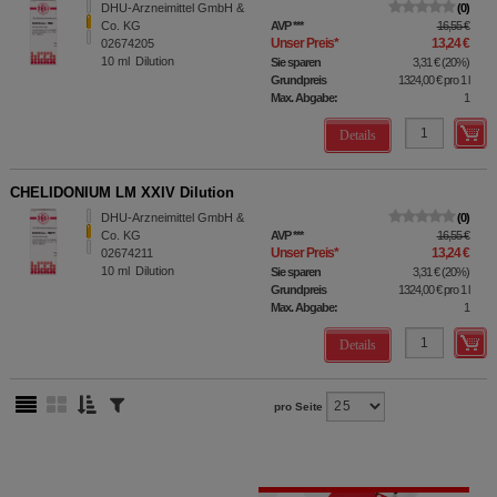
DHU-Arzneimittel GmbH &
0
Co. KG
AVP
***
16,55 €
Unser Preis
*
13,24 €
02674205
10
ml
Dilution
Sie sparen
3,31 €
(
20%
)
Grundpreis
1324,00 €
pro 1 l
Max. Abgabe:
1
Details
CHELIDONIUM LM XXIV Dilution
DHU-Arzneimittel GmbH &
0
Co. KG
AVP
***
16,55 €
Unser Preis
*
13,24 €
02674211
10
ml
Dilution
Sie sparen
3,31 €
(
20%
)
Grundpreis
1324,00 €
pro 1 l
Max. Abgabe:
1
Details
pro Seite