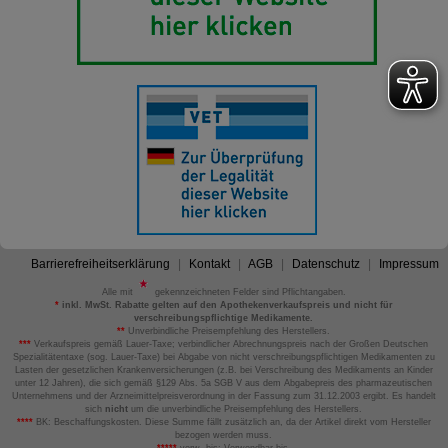
Barrierefreiheitserklärung
Kontakt
AGB
Datenschutz
Impressum
Alle mit
gekennzeichneten Felder sind Pflichtangaben.
*
inkl. MwSt. Rabatte gelten auf den Apothekenverkaufspreis und nicht für
verschreibungspflichtige Medikamente.
**
Unverbindliche Preisempfehlung des Herstellers.
***
Verkaufspreis gemäß Lauer-Taxe; verbindlicher Abrechnungspreis nach der Großen Deutschen
Spezialitätentaxe (sog. Lauer-Taxe) bei Abgabe von nicht verschreibungspflichtigen Medikamenten zu
Lasten der gesetzlichen Krankenversicherungen (z.B. bei Verschreibung des Medikaments an Kinder
unter 12 Jahren), die sich gemäß §129 Abs. 5a SGB V aus dem Abgabepreis des pharmazeutischen
Unternehmens und der Arzneimittelpreisverordnung in der Fassung zum 31.12.2003 ergibt. Es handelt
sich
nicht
um die unverbindliche Preisempfehlung des Herstellers.
****
BK: Beschaffungskosten. Diese Summe fällt zusätzlich an, da der Artikel direkt vom Hersteller
bezogen werden muss.
*****
verw. bis: Verwendbar bis.