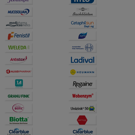
unserer Website sammeln, mit deren Hilfe wir unsere
Website weiter für Sie optimieren können, den Inhalt
auf unserer Website aber auch die Werbung auf
Drittseiten möglichst relevant für Sie zu gestalten.
Bitte beachten Sie, dass Daten hierfür teilweise an
Dritte wie z.B. Google oder soziale Medien
übertragen werden.