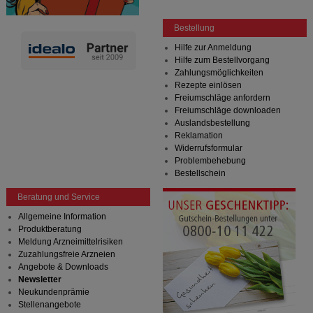
Bestellung
Hilfe zur Anmeldung
Hilfe zum Bestellvorgang
Zahlungsmöglichkeiten
Rezepte einlösen
Freiumschläge anfordern
Freiumschläge downloaden
Auslandsbestellung
Reklamation
Widerrufsformular
Problembehebung
Bestellschein
Beratung und Service
Allgemeine Information
Produktberatung
Meldung Arzneimittelrisiken
Zuzahlungsfreie Arzneien
Angebote & Downloads
Newsletter
Neukundenprämie
Stellenangebote