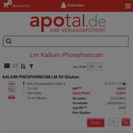
0
Anmelden
Warenkorb
Lm Kalium Phosphoricum
pro Seite
KALIUM PHOSPHORICUM LM XII Dilution
DHU-Arzneimittel GmbH &
0
Co. KG
AVP
***
16,55 €
Unser Preis
*
13,24 €
02674990
10
ml
Dilution
Sie sparen
3,31 €
(
20%
)
Grundpreis
1324,00 €
pro 1 l
zzgl. BK
****
3,60 €
Max. Abgabe:
1
Details