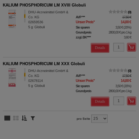
KALIUM PHOSPHORICUM LM XVIII Globuli
DHU-Arzneimittel GmbH &
0
Co. KG
AVP
***
17,50 €
Unser Preis
*
14,00 €
02659536
5
g
Globuli
Sie sparen
3,50 €
(
20%
)
Grundpreis
2800,00 €
pro 1 kg
zzgl. BK
****
3,60 €
Details
KALIUM PHOSPHORICUM LM XXX Globuli
DHU-Arzneimittel GmbH &
0
Co. KG
AVP
***
17,50 €
Unser Preis
*
14,00 €
02678114
5
g
Globuli
Sie sparen
3,50 €
(
20%
)
Grundpreis
2800,00 €
pro 1 kg
Details
pro Seite