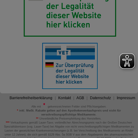
Barrierefreiheitserklärung
Kontakt
AGB
Datenschutz
Impressum
Alle mit
gekennzeichneten Felder sind Pflichtangaben.
*
inkl. MwSt. Rabatte gelten auf den Apothekenverkaufspreis und nicht für
verschreibungspflichtige Medikamente.
**
Unverbindliche Preisempfehlung des Herstellers.
***
Verkaufspreis gemäß Lauer-Taxe; verbindlicher Abrechnungspreis nach der Großen Deutschen
Spezialitätentaxe (sog. Lauer-Taxe) bei Abgabe von nicht verschreibungspflichtigen Medikamenten zu
Lasten der gesetzlichen Krankenversicherungen (z.B. bei Verschreibung des Medikaments an Kinder
unter 12 Jahren), die sich gemäß §129 Abs. 5a SGB V aus dem Abgabepreis des pharmazeutischen