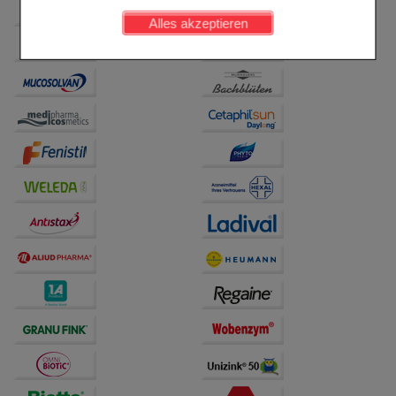
werden kann.
Alles akzeptieren
Komfort:
Diese Cookies werden genutzt um das
Einkaufserlebnis noch ansprechender zu gestalten,
beispielsweise für die Wiedererkennung des
Besuchers oder unsere Seite an bevorzugte
Verhaltensweisen (z.B. Spracheinstellung)
anzupassen. Komfort-Cookies ermöglichen es uns
auch auf Ihre Bedürfnisse zugeschrittene Inhalte
anzuzeigen und unser Partnerprogramm zu
betreiben.
Statistik & Tracking:
Hierüber lassen sich
Informationen über die Art und Weise der Nutzung
unserer Website sammeln, mit deren Hilfe wir unsere
Website weiter für Sie optimieren können, den Inhalt
auf unserer Website aber auch die Werbung auf
Drittseiten möglichst relevant für Sie zu gestalten.
Bitte beachten Sie, dass Daten hierfür teilweise an
Dritte wie z.B. Google oder soziale Medien
übertragen werden.