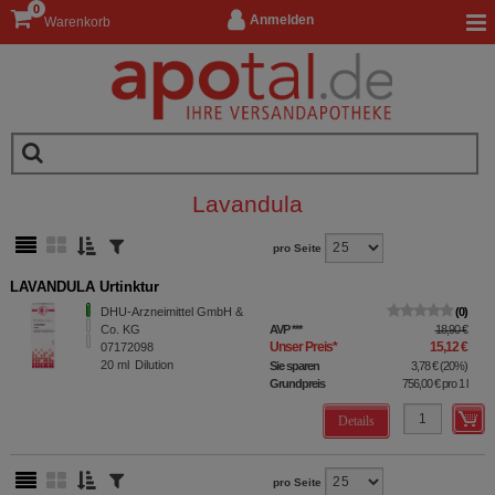
0
Anmelden
Warenkorb
Lavandula
pro Seite
LAVANDULA Urtinktur
DHU-Arzneimittel GmbH &
0
Co. KG
AVP
***
18,90 €
Unser Preis
*
15,12 €
07172098
20
ml
Dilution
Sie sparen
3,78 €
(
20%
)
Grundpreis
756,00 €
pro 1 l
Details
pro Seite