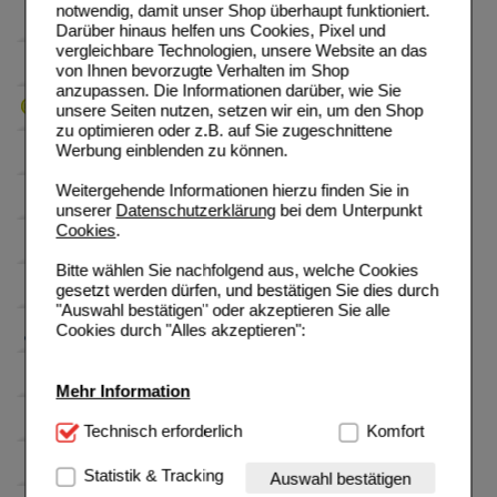
notwendig, damit unser Shop überhaupt funktioniert.
Darüber hinaus helfen uns Cookies, Pixel und
vergleichbare Technologien, unsere Website an das
von Ihnen bevorzugte Verhalten im Shop
anzupassen. Die Informationen darüber, wie Sie
unsere Seiten nutzen, setzen wir ein, um den Shop
zu optimieren oder z.B. auf Sie zugeschnittene
Werbung einblenden zu können.
Weitergehende Informationen hierzu finden Sie in
unserer
Datenschutzerklärung
bei dem Unterpunkt
Cookies
.
Bitte wählen Sie nachfolgend aus, welche Cookies
gesetzt werden dürfen, und bestätigen Sie dies durch
"Auswahl bestätigen" oder akzeptieren Sie alle
Cookies durch "Alles akzeptieren":
Mehr Information
Technisch Notwendig:
Technisch erforderlich
Hierbei handelt es sich um
Komfort
Cookies, die für die Grundfunktionen unserer
Website notwendig sind (z.B. Navigation, Warenkorb,
Statistik & Tracking
Auswahl bestätigen
Kundenkonto), weshalb auf diese nicht verzichtet