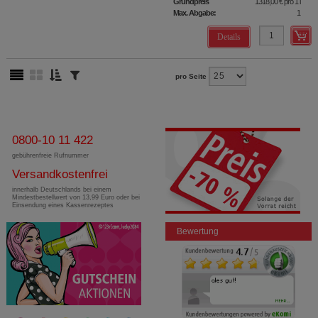
Grundpreis
1318,00 €
pro 1 l
Max. Abgabe:
1
Details
pro Seite
0800-10 11 422
gebührenfreie Rufnummer
Versandkostenfrei
innerhalb Deutschlands bei einem
Mindestbestellwert von 13,99 Euro oder bei
Einsendung eines Kassenrezeptes
Bewertung