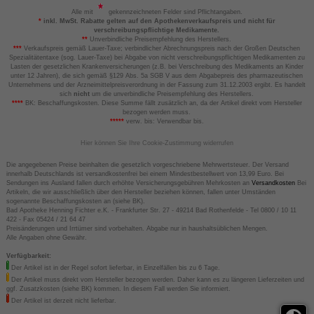
Alle mit
gekennzeichneten Felder sind Pflichtangaben.
*
inkl. MwSt. Rabatte gelten auf den Apothekenverkaufspreis und nicht für
verschreibungspflichtige Medikamente.
**
Unverbindliche Preisempfehlung des Herstellers.
***
Verkaufspreis gemäß Lauer-Taxe; verbindlicher Abrechnungspreis nach der Großen Deutschen
Spezialitätentaxe (sog. Lauer-Taxe) bei Abgabe von nicht verschreibungspflichtigen Medikamenten zu
Lasten der gesetzlichen Krankenversicherungen (z.B. bei Verschreibung des Medikaments an Kinder
unter 12 Jahren), die sich gemäß §129 Abs. 5a SGB V aus dem Abgabepreis des pharmazeutischen
Unternehmens und der Arzneimittelpreisverordnung in der Fassung zum 31.12.2003 ergibt. Es handelt
sich
nicht
um die unverbindliche Preisempfehlung des Herstellers.
****
BK: Beschaffungskosten. Diese Summe fällt zusätzlich an, da der Artikel direkt vom Hersteller
bezogen werden muss.
*****
verw. bis: Verwendbar bis.
Hier können Sie Ihre Cookie-Zustimmung widerrufen
Die angegebenen Preise beinhalten die gesetzlich vorgeschriebene Mehrwertsteuer. Der Versand
innerhalb Deutschlands ist versandkostenfrei bei einem Mindestbestellwert von 13,99 Euro. Bei
Sendungen ins Ausland fallen durch erhöhte Versicherungsgebühren Mehrkosten an
Versandkosten
Bei
Artikeln, die wir ausschließlich über den Hersteller beziehen können, fallen unter Umständen
sogenannte Beschaffungskosten an (siehe BK).
Bad Apotheke Henning Fichter e.K. - Frankfurter Str. 27 - 49214 Bad Rothenfelde - Tel 0800 / 10 11
422 - Fax 05424 / 21 64 47
Preisänderungen und Irrtümer sind vorbehalten. Abgabe nur in haushaltsüblichen Mengen.
Alle Angaben ohne Gewähr.
Verfügbarkeit:
Der Artikel ist in der Regel sofort lieferbar, in Einzelfällen bis zu 6 Tage.
Der Artikel muss direkt vom Hersteller bezogen werden. Daher kann es zu längeren Lieferzeiten und
ggf. Zusatzkosten (siehe BK) kommen. In diesem Fall werden Sie informiert.
Der Artikel ist derzeit nicht lieferbar.