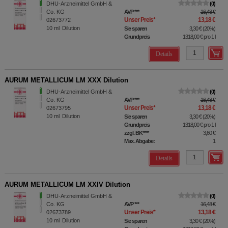
DHU-Arzneimittel GmbH &
0
Co. KG
AVP
***
16,48 €
Unser Preis
*
13,18 €
02673772
10
ml
Dilution
Sie sparen
3,30 €
(
20%
)
Grundpreis
1318,00 €
pro 1 l
Details
AURUM METALLICUM LM XXX Dilution
DHU-Arzneimittel GmbH &
0
Co. KG
AVP
***
16,48 €
Unser Preis
*
13,18 €
02673795
10
ml
Dilution
Sie sparen
3,30 €
(
20%
)
Grundpreis
1318,00 €
pro 1 l
zzgl. BK
****
3,60 €
Max. Abgabe:
1
Details
AURUM METALLICUM LM XXIV Dilution
DHU-Arzneimittel GmbH &
0
Co. KG
AVP
***
16,48 €
Unser Preis
*
13,18 €
02673789
10
ml
Dilution
Sie sparen
3,30 €
(
20%
)