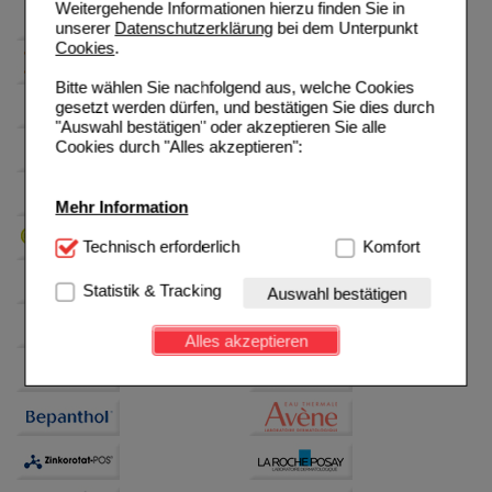
Weitergehende Informationen hierzu finden Sie in
unserer
Datenschutzerklärung
bei dem Unterpunkt
Cookies
.
Bitte wählen Sie nachfolgend aus, welche Cookies
gesetzt werden dürfen, und bestätigen Sie dies durch
"Auswahl bestätigen" oder akzeptieren Sie alle
Cookies durch "Alles akzeptieren":
Mehr Information
Technisch Notwendig:
Technisch erforderlich
Hierbei handelt es sich um
Komfort
Cookies, die für die Grundfunktionen unserer
Website notwendig sind (z.B. Navigation, Warenkorb,
Statistik & Tracking
Auswahl bestätigen
Kundenkonto), weshalb auf diese nicht verzichtet
werden kann.
Alles akzeptieren
Komfort:
Diese Cookies werden genutzt um das
Einkaufserlebnis noch ansprechender zu gestalten,
beispielsweise für die Wiedererkennung des
Besuchers oder unsere Seite an bevorzugte
Verhaltensweisen (z.B. Spracheinstellung)
anzupassen. Komfort-Cookies ermöglichen es uns
auch auf Ihre Bedürfnisse zugeschrittene Inhalte