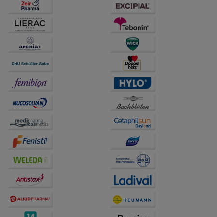
anzuzeigen und unser Partnerprogramm zu
betreiben.
Statistik & Tracking:
Hierüber lassen sich
Informationen über die Art und Weise der Nutzung
unserer Website sammeln, mit deren Hilfe wir unsere
Website weiter für Sie optimieren können, den Inhalt
auf unserer Website aber auch die Werbung auf
Drittseiten möglichst relevant für Sie zu gestalten.
Bitte beachten Sie, dass Daten hierfür teilweise an
Dritte wie z.B. Google oder soziale Medien
übertragen werden.