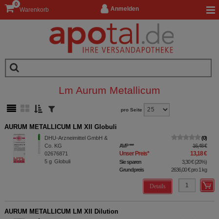
0
Anmelden
Warenkorb
Lm Aurum Metallicum
pro Seite
AURUM METALLICUM LM XII Globuli
DHU-Arzneimittel GmbH &
0
Co. KG
AVP
***
16,48 €
Unser Preis
*
13,18 €
02676871
5
g
Globuli
Sie sparen
3,30 €
(
20%
)
Grundpreis
2636,00 €
pro 1 kg
Details
AURUM METALLICUM LM XII Dilution