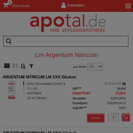
0
Anmelden
Warenkorb
Lm Argentum Nitricum
pro Seite
ARGENTUM NITRICUM LM XXX Dilution
DHU-Arzneimittel GmbH &
0
Co. KG
AVP
***
16,48 €
Unser Preis
*
13,18 €
02673654
10
ml
Dilution
Sie sparen
3,30 €
(
20%
)
Grundpreis
1318,00 €
pro 1 l
zzgl. BK
****
3,60 €
Details