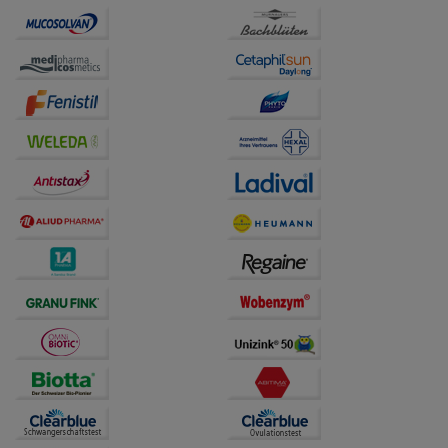
unserer Website sammeln, mit deren Hilfe wir unsere
Website weiter für Sie optimieren können, den Inhalt
auf unserer Website aber auch die Werbung auf
Drittseiten möglichst relevant für Sie zu gestalten.
Bitte beachten Sie, dass Daten hierfür teilweise an
Dritte wie z.B. Google oder soziale Medien
übertragen werden.