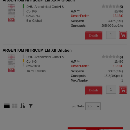
ARGENTUM NITRICUM LM XXIV Globuli
DHU-Arzneimittel GmbH &
0
Co. KG
AVP
***
16,48 €
Unser Preis
*
13,18 €
02676747
5
g
Globuli
Sie sparen
3,30 €
(
20%
)
Grundpreis
2636,00 €
pro 1 kg
Details
ARGENTUM NITRICUM LM XII Dilution
DHU-Arzneimittel GmbH &
0
Co. KG
AVP
***
16,48 €
Unser Preis
*
13,18 €
02673631
10
ml
Dilution
Sie sparen
3,30 €
(
20%
)
Grundpreis
1318,00 €
pro 1 l
Max. Abgabe:
1
Details
pro Seite