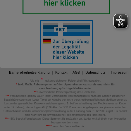
Barrierefreiheitserklärung
Kontakt
AGB
Datenschutz
Impressum
Alle mit
gekennzeichneten Felder sind Pflichtangaben.
*
inkl. MwSt. Rabatte gelten auf den Apothekenverkaufspreis und nicht für
verschreibungspflichtige Medikamente.
**
Unverbindliche Preisempfehlung des Herstellers.
***
Verkaufspreis gemäß Lauer-Taxe; verbindlicher Abrechnungspreis nach der Großen Deutschen
Spezialitätentaxe (sog. Lauer-Taxe) bei Abgabe von nicht verschreibungspflichtigen Medikamenten zu
Lasten der gesetzlichen Krankenversicherungen (z.B. bei Verschreibung des Medikaments an Kinder
unter 12 Jahren), die sich gemäß §129 Abs. 5a SGB V aus dem Abgabepreis des pharmazeutischen
Unternehmens und der Arzneimittelpreisverordnung in der Fassung zum 31.12.2003 ergibt. Es handelt
sich
nicht
um die unverbindliche Preisempfehlung des Herstellers.
****
BK: Beschaffungskosten. Diese Summe fällt zusätzlich an, da der Artikel direkt vom Hersteller
bezogen werden muss.
*****
verw. bis: Verwendbar bis.