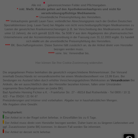
Alle mit
gekennzeichneten Felder sind Pflichtangaben.
*
inkl. MwSt. Rabatte gelten auf den Apothekenverkaufspreis und nicht für
verschreibungspflichtige Medikamente.
**
Unverbindliche Preisempfehlung des Herstellers.
***
Verkaufspreis gemäß Lauer-Taxe; verbindlicher Abrechnungspreis nach der Großen Deutschen
Spezialitätentaxe (sog. Lauer-Taxe) bei Abgabe von nicht verschreibungspflichtigen Medikamenten zu
Lasten der gesetzlichen Krankenversicherungen (z.B. bei Verschreibung des Medikaments an Kinder
unter 12 Jahren), die sich gemäß §129 Abs. 5a SGB V aus dem Abgabepreis des pharmazeutischen
Unternehmens und der Arzneimittelpreisverordnung in der Fassung zum 31.12.2003 ergibt. Es handelt
sich
nicht
um die unverbindliche Preisempfehlung des Herstellers.
****
BK: Beschaffungskosten. Diese Summe fällt zusätzlich an, da der Artikel direkt vom Hersteller
bezogen werden muss.
*****
verw. bis: Verwendbar bis.
Hier können Sie Ihre Cookie-Zustimmung widerrufen
Die angegebenen Preise beinhalten die gesetzlich vorgeschriebene Mehrwertsteuer. Der Versand
innerhalb Deutschlands ist versandkostenfrei bei einem Mindestbestellwert von 13,99 Euro. Bei
Sendungen ins Ausland fallen durch erhöhte Versicherungsgebühren Mehrkosten an
Versandkosten
Bei
Artikeln, die wir ausschließlich über den Hersteller beziehen können, fallen unter Umständen
sogenannte Beschaffungskosten an (siehe BK).
Bad Apotheke Henning Fichter e.K. - Frankfurter Str. 27 - 49214 Bad Rothenfelde - Tel 0800 / 10 11
422 - Fax 05424 / 21 64 47
Preisänderungen und Irrtümer sind vorbehalten. Abgabe nur in haushaltsüblichen Mengen.
Alle Angaben ohne Gewähr.
Verfügbarkeit:
Der Artikel ist in der Regel sofort lieferbar, in Einzelfällen bis zu 6 Tage.
Der Artikel muss direkt vom Hersteller bezogen werden. Daher kann es zu längeren Lieferzeiten und
ggf. Zusatzkosten (siehe BK) kommen. In diesem Fall werden Sie informiert.
Der Artikel ist derzeit nicht lieferbar.