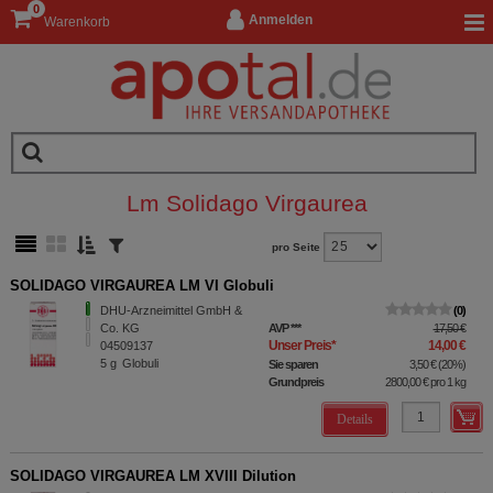
0
Anmelden
Warenkorb
Lm Solidago Virgaurea
pro Seite
SOLIDAGO VIRGAUREA LM VI Globuli
DHU-Arzneimittel GmbH &
0
Co. KG
AVP
***
17,50 €
Unser Preis
*
14,00 €
04509137
5
g
Globuli
Sie sparen
3,50 €
(
20%
)
Grundpreis
2800,00 €
pro 1 kg
Details
SOLIDAGO VIRGAUREA LM XVIII Dilution