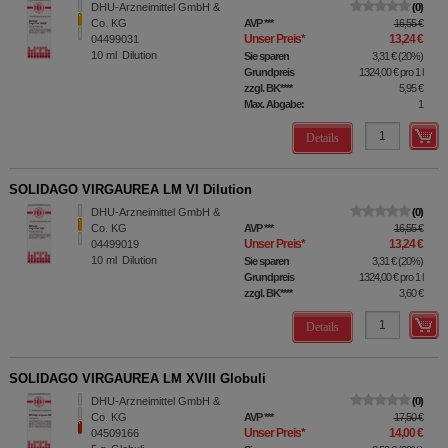
DHU-Arzneimittel GmbH &
0
Co. KG
AVP
***
16,55 €
Unser Preis
*
13,24 €
04499031
10
ml
Dilution
Sie sparen
3,31 €
(
20%
)
Grundpreis
1324,00 €
pro 1 l
zzgl. BK
****
5,95 €
Max. Abgabe:
1
Details
SOLIDAGO VIRGAUREA LM VI Dilution
DHU-Arzneimittel GmbH &
0
Co. KG
AVP
***
16,55 €
Unser Preis
*
13,24 €
04499019
10
ml
Dilution
Sie sparen
3,31 €
(
20%
)
Grundpreis
1324,00 €
pro 1 l
zzgl. BK
****
3,60 €
Details
SOLIDAGO VIRGAUREA LM XVIII Globuli
DHU-Arzneimittel GmbH &
0
Co. KG
AVP
***
17,50 €
Unser Preis
*
14,00 €
04509166