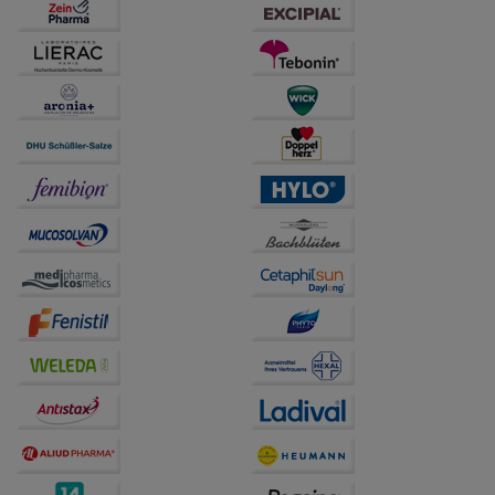
anzuzeigen und unser Partnerprogramm zu
betreiben.
Statistik & Tracking:
Hierüber lassen sich
Informationen über die Art und Weise der Nutzung
unserer Website sammeln, mit deren Hilfe wir unsere
Website weiter für Sie optimieren können, den Inhalt
auf unserer Website aber auch die Werbung auf
Drittseiten möglichst relevant für Sie zu gestalten.
Bitte beachten Sie, dass Daten hierfür teilweise an
Dritte wie z.B. Google oder soziale Medien
übertragen werden.