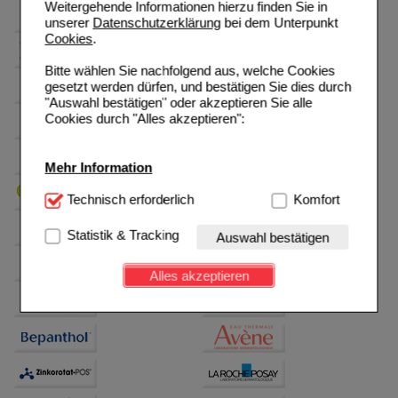
Weitergehende Informationen hierzu finden Sie in
unserer
Datenschutzerklärung
bei dem Unterpunkt
Cookies
.
Bitte wählen Sie nachfolgend aus, welche Cookies
gesetzt werden dürfen, und bestätigen Sie dies durch
"Auswahl bestätigen" oder akzeptieren Sie alle
Cookies durch "Alles akzeptieren":
Mehr Information
Technisch Notwendig:
Technisch erforderlich
Hierbei handelt es sich um
Komfort
Cookies, die für die Grundfunktionen unserer
Website notwendig sind (z.B. Navigation, Warenkorb,
Statistik & Tracking
Auswahl bestätigen
Kundenkonto), weshalb auf diese nicht verzichtet
werden kann.
Alles akzeptieren
Komfort:
Diese Cookies werden genutzt um das
Einkaufserlebnis noch ansprechender zu gestalten,
beispielsweise für die Wiedererkennung des
Besuchers oder unsere Seite an bevorzugte
Verhaltensweisen (z.B. Spracheinstellung)
anzupassen. Komfort-Cookies ermöglichen es uns
auch auf Ihre Bedürfnisse zugeschrittene Inhalte