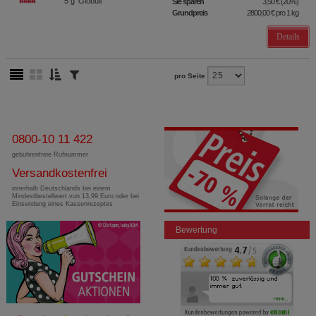
5
g
Globuli
Sie sparen
3,50 €
(
20%
)
Grundpreis
2800,00 €
pro 1 kg
Details
pro Seite
0800-10 11 422
gebührenfreie Rufnummer
Versandkostenfrei
innerhalb Deutschlands bei einem
Mindestbestellwert von 13,99 Euro oder bei
Einsendung eines Kassenrezeptes
Bewertung