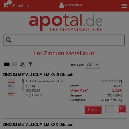
0
Anmelden
Warenkorb
Lm Zincum Metallicum
pro Seite
ZINCUM METALLICUM LM XVIII Globuli
DHU-Arzneimittel GmbH &
0
Co. KG
AVP
***
16,48 €
Unser Preis
*
13,18 €
02660226
5
g
Globuli
Sie sparen
3,30 €
(
20%
)
Grundpreis
2636,00 €
pro 1 kg
Details
ZINCUM METALLICUM LM XXX Dilution