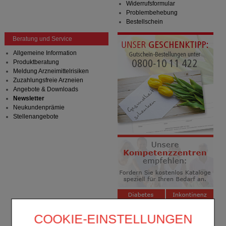
Widerrufsformular
Problembehebung
Bestellschein
Beratung und Service
Allgemeine Information
Produktberatung
Meldung Arzneimittelrisiken
Zuzahlungsfreie Arzneien
Angebote & Downloads
Newsletter
Neukundenprämie
Stellenangebote
COOKIE-EINSTELLUNGEN