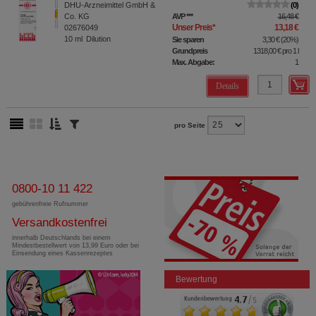
DHU-Arzneimittel GmbH &
0
Co. KG
AVP
***
16,48 €
Unser Preis
*
13,18 €
02676049
10
ml
Dilution
Sie sparen
3,30 €
(
20%
)
Grundpreis
1318,00 €
pro 1 l
Max. Abgabe:
1
Details
pro Seite
0800-10 11 422
gebührenfreie Rufnummer
Versandkostenfrei
innerhalb Deutschlands bei einem
Mindestbestellwert von 13,99 Euro oder bei
Einsendung eines Kassenrezeptes
Bewertung