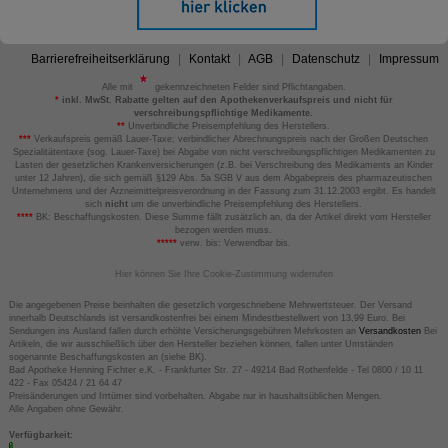
Barrierefreiheitserklärung
Kontakt
AGB
Datenschutz
Impressum
Alle mit
gekennzeichneten Felder sind Pflichtangaben.
*
inkl. MwSt. Rabatte gelten auf den Apothekenverkaufspreis und nicht für
verschreibungspflichtige Medikamente.
**
Unverbindliche Preisempfehlung des Herstellers.
***
Verkaufspreis gemäß Lauer-Taxe; verbindlicher Abrechnungspreis nach der Großen Deutschen
Spezialitätentaxe (sog. Lauer-Taxe) bei Abgabe von nicht verschreibungspflichtigen Medikamenten zu
Lasten der gesetzlichen Krankenversicherungen (z.B. bei Verschreibung des Medikaments an Kinder
unter 12 Jahren), die sich gemäß §129 Abs. 5a SGB V aus dem Abgabepreis des pharmazeutischen
Unternehmens und der Arzneimittelpreisverordnung in der Fassung zum 31.12.2003 ergibt. Es handelt
sich
nicht
um die unverbindliche Preisempfehlung des Herstellers.
****
BK: Beschaffungskosten. Diese Summe fällt zusätzlich an, da der Artikel direkt vom Hersteller
bezogen werden muss.
*****
verw. bis: Verwendbar bis.
Hier können Sie Ihre Cookie-Zustimmung widerrufen
Die angegebenen Preise beinhalten die gesetzlich vorgeschriebene Mehrwertsteuer. Der Versand
innerhalb Deutschlands ist versandkostenfrei bei einem Mindestbestellwert von 13,99 Euro. Bei
Sendungen ins Ausland fallen durch erhöhte Versicherungsgebühren Mehrkosten an
Versandkosten
Bei
Artikeln, die wir ausschließlich über den Hersteller beziehen können, fallen unter Umständen
sogenannte Beschaffungskosten an (siehe BK).
Bad Apotheke Henning Fichter e.K. - Frankfurter Str. 27 - 49214 Bad Rothenfelde - Tel 0800 / 10 11
422 - Fax 05424 / 21 64 47
Preisänderungen und Irrtümer sind vorbehalten. Abgabe nur in haushaltsüblichen Mengen.
Alle Angaben ohne Gewähr.
Verfügbarkeit: