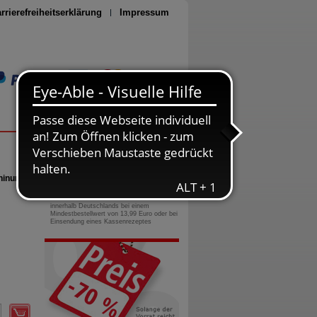
rrierefreiheitserklärung
Impressum
Seite drucken
0800-10 11 422
gebührenfreie Rufnummer
ninum -
Versandkostenfrei
innerhalb Deutschlands bei einem
Mindestbestellwert von 13,99 Euro oder bei
Einsendung eines Kassenrezeptes