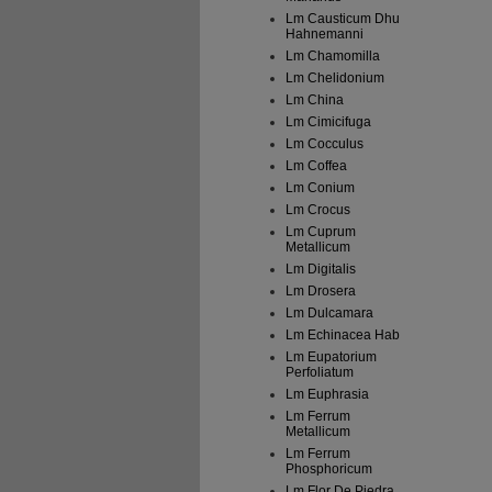
Lm Causticum Dhu
Hahnemanni
Lm Chamomilla
Lm Chelidonium
Lm China
Lm Cimicifuga
Lm Cocculus
Lm Coffea
Lm Conium
Lm Crocus
Lm Cuprum
Metallicum
Lm Digitalis
Lm Drosera
Lm Dulcamara
Lm Echinacea Hab
Lm Eupatorium
Perfoliatum
Lm Euphrasia
Lm Ferrum
Metallicum
Lm Ferrum
Phosphoricum
Lm Flor De Piedra