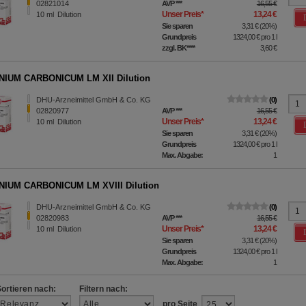
02821014
AVP
***
16,55 €
Unser Preis
*
13,24 €
10
ml
Dilution
Sie sparen
3,31 €
(
20%
)
Grundpreis
1324,00 €
pro 1 l
zzgl. BK
****
3,60 €
IUM CARBONICUM LM XII Dilution
DHU-Arzneimittel GmbH & Co. KG
0
02820977
AVP
***
16,55 €
Unser Preis
*
13,24 €
10
ml
Dilution
Sie sparen
3,31 €
(
20%
)
Grundpreis
1324,00 €
pro 1 l
Max. Abgabe:
1
IUM CARBONICUM LM XVIII Dilution
DHU-Arzneimittel GmbH & Co. KG
0
02820983
AVP
***
16,55 €
Unser Preis
*
13,24 €
10
ml
Dilution
Sie sparen
3,31 €
(
20%
)
Grundpreis
1324,00 €
pro 1 l
Max. Abgabe:
1
Sortieren nach:
Filtern nach:
pro Seite