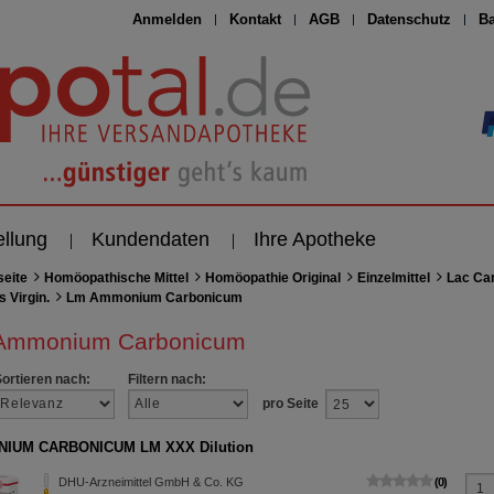
Anmelden
Kontakt
AGB
Datenschutz
Ba
ellung
Kundendaten
Ihre Apotheke
seite
Homöopathische Mittel
Homöopathie Original
Einzelmittel
Lac Ca
 Virgin.
Lm Ammonium Carbonicum
Ammonium Carbonicum
Sortieren nach:
Filtern nach:
pro Seite
IUM CARBONICUM LM XXX Dilution
DHU-Arzneimittel GmbH & Co. KG
0