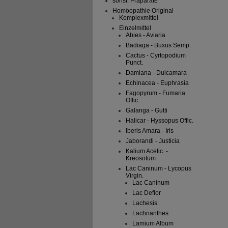
sonst. Präparate
Homöopathie Original
Komplexmittel
Einzelmittel
Abies - Aviaria
Badiaga - Buxus Semp.
Cactus - Cyrtopodium
Punct.
Damiana - Dulcamara
Echinacea - Euphrasia
Fagopyrum - Fumaria
Offic.
Galanga - Gutti
Halicar - Hyssopus Offic.
Iberis Amara - Iris
Jaborandi - Justicia
Kalium Acetic. -
Kreosotum
Lac Caninum - Lycopus
Virgin.
Lac Caninum
Lac Deflor
Lachesis
Lachnanthes
Lamium Album