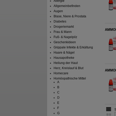
Allergie
Allgemeinbefinden
Augen
Blase, Niere & Prostata
Diabetes
Drogeriemarkt
AMMON
Frau & Mann
Fuß- & Nagelpilz
Geschenkideen
Grippale Infekte & Erkältung
Haare & Nägel
Hausapotheke
Heilung der Haut
Herz, Kreislauf & Blut
AMMON
Homecare
Homöopathische Mittel
A
B
C
D
E
F
G