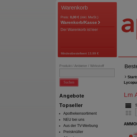
Warenkorb
Preis:
0,00 €
(inkl. MwSt.)
Warenkorb/Kasse
Der Warenkorb ist leer
Mindestbestellwert 13,99 €
Best
Produkt / Anbieter / Wirkstoff
Start
Suchen
Lycopus
Lm 
Angebote
Topseller
Apothekensortiment
NEU bei uns
AMMON
Aus der TV-Werbung
Preisknüller