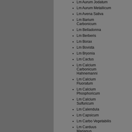
Lm Aurum Jodatum
Lm Aurum Metallicum
Lm Avena Sativa
Lm Barium
Carbonicum
Lm Belladonna
Lm Berberis
Lm Borax
Lm Bovista
Lm Bryonia
Lm Cactus
Lm Calcium
Carbonicum
Hahnemanni
Lm Calcium
Fluoratum
Lm Calcium
Phosphoricum
Lm Calcium
Sulfuricum
Lm Calendula
Lm Capsicum
Lm Carbo Vegetabilis
Lm Carduus
Marianus