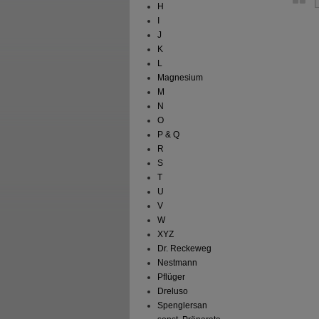
H
I
J
K
L
Magnesium
M
N
O
P & Q
R
S
T
U
V
W
XYZ
Dr. Reckeweg
Nestmann
Pflüger
Dreluso
Spenglersan