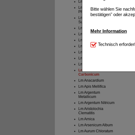
Lm Acidum Nitricum
Lm Acidum
Bitte wählen Sie nach
Phosphoricum
bestätigen" oder akzep
Lm Acidum
Sulfuricum
Lm Aconitum
Mehr Information
Lm Agaricus
Lm Agnus Castus
Technisch Notwendi
Technisch erforder
Lm Allium Cepa
notwendig sind (z.B. N
Lm Aloe
Komfort:
Diese Cookie
Lm Alumina
beispielsweise für di
Lm Ambra
Spracheinstellung) an
Lm Ammonium
Inhalte anzuzeigen un
Carbonicum
Lm Anacardium
Statistik & Tracking:
H
Lm Apis Mellifica
sammeln, mit deren Hil
Lm Argentum
auch die Werbung auf Dr
Metallicum
teilweise an Dritte wi
Lm Argentum Nitricum
Lm Aristolochia
Clematitis
Lm Arnica
Lm Arsenicum Album
Lm Aurum Chloratum