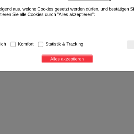
folgend aus, welche Cookies gesetzt werden dürfen, und bestätigen S
tieren Sie alle Cookies durch "Alles akzeptieren":
g:
Hierbei handelt es sich um Cookies, die für die Grundfunktionen u
lich
Komfort
Statistik & Tracking
avigation, Warenkorb, Kundenkonto), weshalb auf diese nicht verzich
s werden genutzt um das Einkaufserlebnis noch ansprechender zu g
Alles akzeptieren
e Wiedererkennung des Besuchers oder unsere Seite an bevorzugte Ve
zupassen. Komfort-Cookies ermöglichen es uns auch auf Ihre Bedürf
d unser Partnerprogramm zu betreiben.
ierüber lassen sich Informationen über die Art und Weise der Nutzu
fe wir unsere Website weiter für Sie optimieren können, den Inhalt a
ittseiten möglichst relevant für Sie zu gestalten. Bitte beachten Sie
e z.B. Google oder soziale Medien übertragen werden.