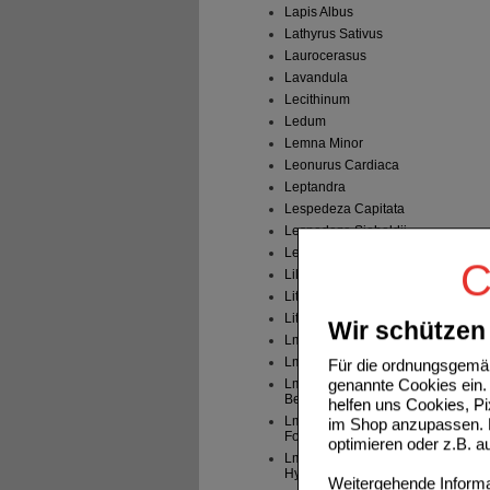
Lapis Albus
Lathyrus Sativus
Laurocerasus
Lavandula
Lecithinum
Ledum
Lemna Minor
Leonurus Cardiaca
Leptandra
Lespedeza Capitata
Lespedeza Sieboldii
Levisticum Officinale
C
Lilium Tigrinum
Lithium Carb.
Lithium Chloratum
Wir schützen 
Lm Abrotanum
Lm Absinthium
Für die ordnungsgemäß
genannte Cookies ein. 
Lm Acidum
Benzoicum
helfen uns Cookies, P
Lm Acidum
im Shop anzupassen. D
Formicicum
optimieren oder z.B. 
Lm Acidum
Hydrochloricum
Weitergehende Informat