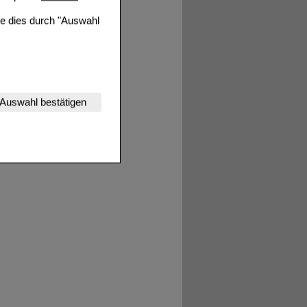
ie dies durch "Auswahl
nserer Website
Auswahl bestätigen
tet werden kann.
estalten,
rhaltensweisen (z.B.
nisse zugeschrittene
ng unserer Website
uf unserer Website aber
, dass Daten hierfür