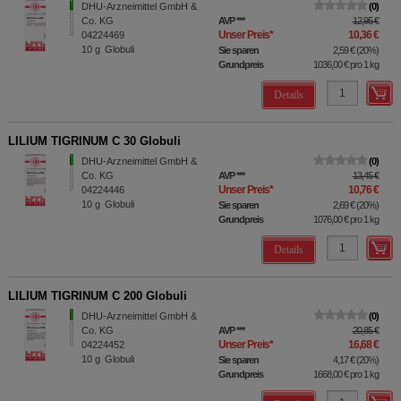
DHU-Arzneimittel GmbH &
0
Co. KG
AVP
***
12,95 €
Unser Preis
*
10,36 €
04224469
10
g
Globuli
Sie sparen
2,59 €
(
20%
)
Grundpreis
1036,00 €
pro 1 kg
Details
LILIUM TIGRINUM C 30 Globuli
DHU-Arzneimittel GmbH &
0
Co. KG
AVP
***
13,45 €
Unser Preis
*
10,76 €
04224446
10
g
Globuli
Sie sparen
2,69 €
(
20%
)
Grundpreis
1076,00 €
pro 1 kg
Details
LILIUM TIGRINUM C 200 Globuli
DHU-Arzneimittel GmbH &
0
Co. KG
AVP
***
20,85 €
Unser Preis
*
16,68 €
04224452
10
g
Globuli
Sie sparen
4,17 €
(
20%
)
Grundpreis
1668,00 €
pro 1 kg