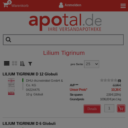
0
Anmelden
Warenkorb
Lilium Tigrinum
pro Seite
LILIUM TIGRINUM D 12 Globuli
DHU-Arzneimittel GmbH &
0
Co. KG
AVP
***
12,95 €
Unser Preis
*
10,36 €
04224475
10
g
Globuli
Sie sparen
2,59 €
(
20%
)
Grundpreis
1036,00 €
pro 1 kg
Details
LILIUM TIGRINUM D 6 Globuli