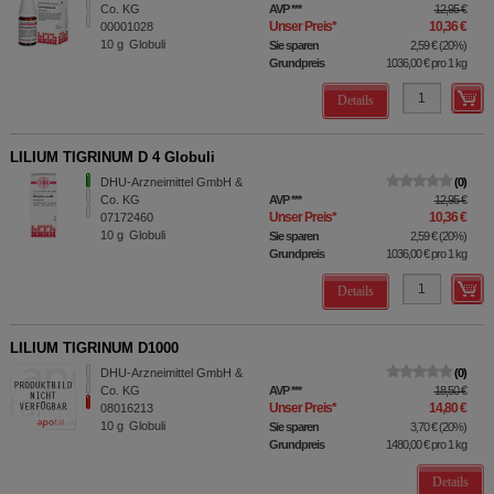
Co. KG
AVP
***
12,95 €
Unser Preis
*
10,36 €
00001028
10
g
Globuli
Sie sparen
2,59 €
(
20%
)
Grundpreis
1036,00 €
pro 1 kg
Details
LILIUM TIGRINUM D 4 Globuli
DHU-Arzneimittel GmbH &
0
Co. KG
AVP
***
12,95 €
Unser Preis
*
10,36 €
07172460
10
g
Globuli
Sie sparen
2,59 €
(
20%
)
Grundpreis
1036,00 €
pro 1 kg
Details
LILIUM TIGRINUM D1000
DHU-Arzneimittel GmbH &
0
Co. KG
AVP
***
18,50 €
Unser Preis
*
14,80 €
08016213
10
g
Globuli
Sie sparen
3,70 €
(
20%
)
Grundpreis
1480,00 €
pro 1 kg
Details