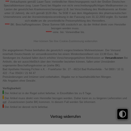
***
Verkaufspreis gemäß Lauer-Taxe; verbindlicher Abrechnungspreis nach der Großen Deutschen
Spezialitätentaxe (sog. Lauer-Taxe) bei Abgabe von nicht verschreibungspflichtigen Medikamenten zu
Lasten der gesetzlichen Krankenversicherungen (z.B. bei Verschreibung des Medikaments an Kinder
unter 12 Jahren), die sich gemäß §129 Abs. 5a SGB V aus dem Abgabepreis des pharmazeutischen
Unternehmens und der Arzneimittelpreisverordnung in der Fassung zum 31.12.2003 ergibt. Es handelt
sich
nicht
um die unverbindliche Preisempfehlung des Herstellers.
****
BK: Beschaffungskosten. Diese Summe fällt zusätzlich an, da der Artikel direkt vom Hersteller
bezogen werden muss.
*****
verw. bis: Verwendbar bis.
Hier können Sie Ihre Cookie-Zustimmung widerrufen
Die angegebenen Preise beinhalten die gesetzlich vorgeschriebene Mehrwertsteuer. Der Versand
innerhalb Deutschlands ist versandkostenfrei bei einem Mindestbestellwert von 13,99 Euro. Bei
Sendungen ins Ausland fallen durch erhöhte Versicherungsgebühren Mehrkosten an
Versandkosten
Bei
Artikeln, die wir ausschließlich über den Hersteller beziehen können, fallen unter Umständen
sogenannte Beschaffungskosten an (siehe BK).
Bad Apotheke Henning Fichter e.K. - Frankfurter Str. 27 - 49214 Bad Rothenfelde - Tel 0800 / 10 11
422 - Fax 05424 / 21 64 47
Preisänderungen und Irrtümer sind vorbehalten. Abgabe nur in haushaltsüblichen Mengen.
Alle Angaben ohne Gewähr.
Verfügbarkeit:
Der Artikel ist in der Regel sofort lieferbar, in Einzelfällen bis zu 6 Tage.
Der Artikel muss direkt vom Hersteller bezogen werden. Daher kann es zu längeren Lieferzeiten und
ggf. Zusatzkosten (siehe BK) kommen. In diesem Fall werden Sie informiert.
Der Artikel ist derzeit nicht lieferbar.
Vertrag widerrufen