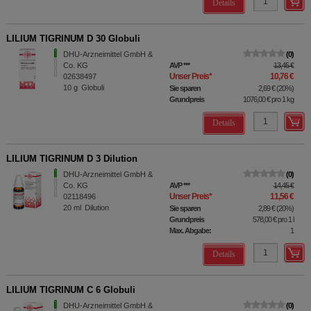
Details
LILIUM TIGRINUM D 30 Globuli
DHU-Arzneimittel GmbH &
0
Co. KG
AVP
***
13,45 €
Unser Preis
*
10,76 €
02638497
10
g
Globuli
Sie sparen
2,69 €
(
20%
)
Grundpreis
1076,00 €
pro 1 kg
Details
LILIUM TIGRINUM D 3 Dilution
DHU-Arzneimittel GmbH &
0
Co. KG
AVP
***
14,45 €
Unser Preis
*
11,56 €
02118496
20
ml
Dilution
Sie sparen
2,89 €
(
20%
)
Grundpreis
578,00 €
pro 1 l
Max. Abgabe:
1
Details
LILIUM TIGRINUM C 6 Globuli
DHU-Arzneimittel GmbH &
0