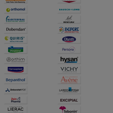
Statistik & Tracking:
Hierüber lassen sich
Informationen über die Art und Weise der Nutzung
unserer Website sammeln, mit deren Hilfe wir unsere
Website weiter für Sie optimieren können, den Inhalt
auf unserer Website aber auch die Werbung auf
Drittseiten möglichst relevant für Sie zu gestalten.
Bitte beachten Sie, dass Daten hierfür teilweise an
Dritte wie z.B. Google oder soziale Medien
übertragen werden.