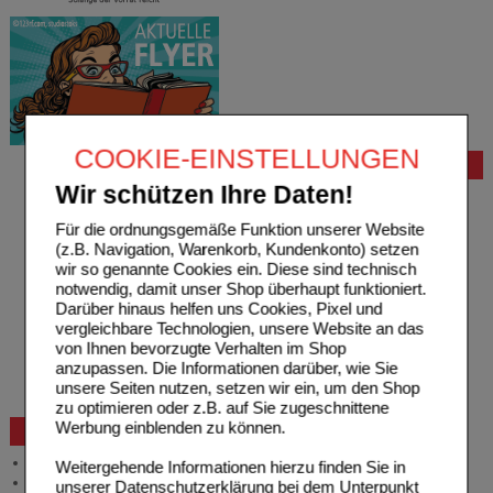
COOKIE-EINSTELLUNGEN
Bestellung
Wir schützen Ihre Daten!
Hilfe zur Anmeldung
Hilfe zum Bestellvorgang
Für die ordnungsgemäße Funktion unserer Website
Zahlungsmöglichkeiten
(z.B. Navigation, Warenkorb, Kundenkonto) setzen
Rezepte einlösen
wir so genannte Cookies ein. Diese sind technisch
Freiumschläge anfordern
notwendig, damit unser Shop überhaupt funktioniert.
Freiumschläge downloaden
Darüber hinaus helfen uns Cookies, Pixel und
Auslandsbestellung
vergleichbare Technologien, unsere Website an das
Reklamation
von Ihnen bevorzugte Verhalten im Shop
Widerrufsformular
anzupassen. Die Informationen darüber, wie Sie
Problembehebung
unsere Seiten nutzen, setzen wir ein, um den Shop
Bestellschein
zu optimieren oder z.B. auf Sie zugeschnittene
Werbung einblenden zu können.
Beratung und Service
Allgemeine Information
Weitergehende Informationen hierzu finden Sie in
Produktberatung
unserer
Datenschutzerklärung
bei dem Unterpunkt