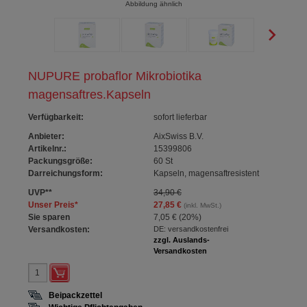
Abbildung ähnlich
NUPURE probaflor Mikrobiotika
magensaftres.Kapseln
Verfügbarkeit
:
sofort lieferbar
Anbieter:
AixSwiss B.V.
Artikelnr.:
15399806
Packungsgröße:
60
St
Darreichungsform:
Kapseln, magensaftresistent
UVP
**
34,90 €
Unser Preis
*
27,85 €
(inkl. MwSt.)
Sie sparen
7,05 €
(
20%
)
Versandkosten:
DE: versandkostenfrei
zzgl. Auslands-
Versandkosten
Beipackzettel