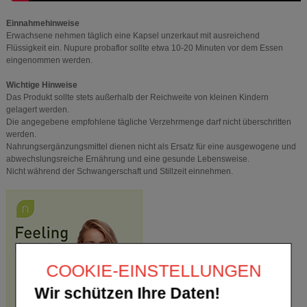
Einnahmehinweise
Erwachsene nehmen täglich eine Kapsel unzerkaut mit ausreichend
Flüssigkeit ein. Nupure probaflor sollte etwa 10-20 Minuten vor dem Essen
eingenommen werden.
Wichtige Hinweise
Das Produkt sollte stets außerhalb der Reichweite von kleinen Kindern
gelagert werden.
Die angegebene empfohlene tägliche Verzehrmenge darf nicht überschritten
werden.
Nahrungsergänzungsmittel dienen nicht als Ersatz für eine ausgewogene und
abwechslungsreiche Ernährung und eine gesunde Lebensweise.
Nicht während der Schwangerschaft und Stillzeit einnehmen.
COOKIE-EINSTELLUNGEN
Wir schützen Ihre Daten!