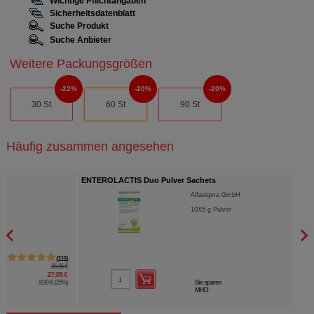
Wichtige Pflichtangaben
Sicherheitsdatenblatt
Suche Produkt
Suche Anbieter
Weitere Packungsgrößen
22%
20%
20%
30 St
60 St
90 St
Häufig zusammen angesehen
ENTEROLACTIS Duo Pulver Sachets
APRI
Alfasigma GmbH
10X5
g
Pulver
0
16,95 €
12,30 €
Sie sparen
4,65 €
(
27%
)
MHD:
11/2026