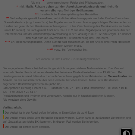
Alle mit
gekennzeichneten Felder sind Pflichtangaben.
*
inkl. MwSt. Rabatte gelten auf den Apothekenverkaufspreis und nicht für
verschreibungspflichtige Medikamente.
**
Unverbindliche Preisempfehlung des Herstellers.
***
Verkaufspreis gemäß Lauer-Taxe; verbindlicher Abrechnungspreis nach der Großen Deutschen
Spezialitätentaxe (sog. Lauer-Taxe) bei Abgabe von nicht verschreibungspflichtigen Medikamenten zu
Lasten der gesetzlichen Krankenversicherungen (z.B. bei Verschreibung des Medikaments an Kinder
unter 12 Jahren), die sich gemäß §129 Abs. 5a SGB V aus dem Abgabepreis des pharmazeutischen
Unternehmens und der Arzneimittelpreisverordnung in der Fassung zum 31.12.2003 ergibt. Es handelt
sich
nicht
um die unverbindliche Preisempfehlung des Herstellers.
****
BK: Beschaffungskosten. Diese Summe fällt zusätzlich an, da der Artikel direkt vom Hersteller
bezogen werden muss.
*****
verw. bis: Verwendbar bis.
Hier können Sie Ihre Cookie-Zustimmung widerrufen
Die angegebenen Preise beinhalten die gesetzlich vorgeschriebene Mehrwertsteuer. Der Versand
innerhalb Deutschlands ist versandkostenfrei bei einem Mindestbestellwert von 13,99 Euro. Bei
Sendungen ins Ausland fallen durch erhöhte Versicherungsgebühren Mehrkosten an
Versandkosten
Bei
Artikeln, die wir ausschließlich über den Hersteller beziehen können, fallen unter Umständen
sogenannte Beschaffungskosten an (siehe BK).
Bad Apotheke Henning Fichter e.K. - Frankfurter Str. 27 - 49214 Bad Rothenfelde - Tel 0800 / 10 11
422 - Fax 05424 / 21 64 47
Preisänderungen und Irrtümer sind vorbehalten. Abgabe nur in haushaltsüblichen Mengen.
Alle Angaben ohne Gewähr.
Verfügbarkeit:
Der Artikel ist in der Regel sofort lieferbar, in Einzelfällen bis zu 6 Tage.
Der Artikel muss direkt vom Hersteller bezogen werden. Daher kann es zu längeren Lieferzeiten und
ggf. Zusatzkosten (siehe BK) kommen. In diesem Fall werden Sie informiert.
Der Artikel ist derzeit nicht lieferbar.