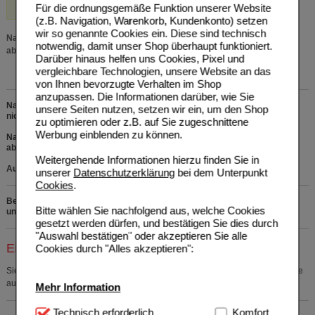
Für die ordnungsgemäße Funktion unserer Website
(z.B. Navigation, Warenkorb, Kundenkonto) setzen
wir so genannte Cookies ein. Diese sind technisch
Nahrungsergänzungsmittel sind kein Ersatz für eine ausgewogene und
notwendig, damit unser Shop überhaupt funktioniert.
abwechslungsreiche Ernährung und eine gesunde Lebensweise.
Darüber hinaus helfen uns Cookies, Pixel und
vergleichbare Technologien, unsere Website an das
von Ihnen bevorzugte Verhalten im Shop
anzupassen. Die Informationen darüber, wie Sie
Nahrungsergänzungsmittel. Die empfohlene Verzehrmenge pro Tag darf
unsere Seiten nutzen, setzen wir ein, um den Shop
nicht überschritten werden.
zu optimieren oder z.B. auf Sie zugeschnittene
Werbung einblenden zu können.
Nahrungsergänzungsmittel sind kein Ersatz für eine ausgewogene,
abwechslungsreiche Ernährung und eine gesunde Lebensweise.
Weitergehende Informationen hierzu finden Sie in
Außerhalb der Reichweite von Kindern lagern.
unserer
Datenschutzerklärung
bei dem Unterpunkt
Cookies
.
Bei Fragen zu den Inhaltsstoffen rufen Sie uns bitte kostenfrei
Bitte wählen Sie nachfolgend aus, welche Cookies
unter 0800 - 10 11 422 an.
gesetzt werden dürfen, und bestätigen Sie dies durch
"Auswahl bestätigen" oder akzeptieren Sie alle
Einkaufsliste auswählen
Cookies durch "Alles akzeptieren":
Sie müssen
sich anmelden
um den ausgewählten Artikel in eine Einkaufsliste
aufzunehmen.
Mehr Information
Technisch Notwendig:
Technisch erforderlich
Hierbei handelt es sich um
Komfort