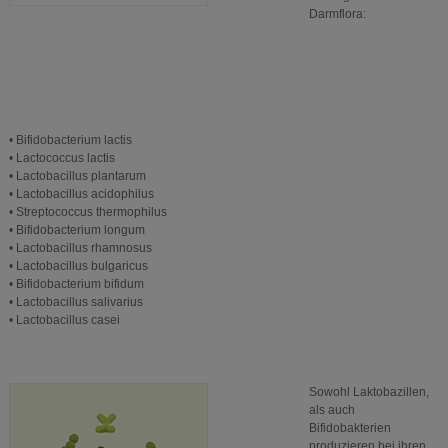
Darmflora:
• Bifidobacterium lactis
• Lactococcus lactis
• Lactobacillus plantarum
• Lactobacillus acidophilus
• Streptococcus thermophilus
• Bifidobacterium longum
• Lactobacillus rhamnosus
• Lactobacillus bulgaricus
• Bifidobacterium bifidum
• Lactobacillus salivarius
• Lactobacillus casei
Sowohl Laktobazillen,
als auch
Bifidobakterien
produzieren bei ihren