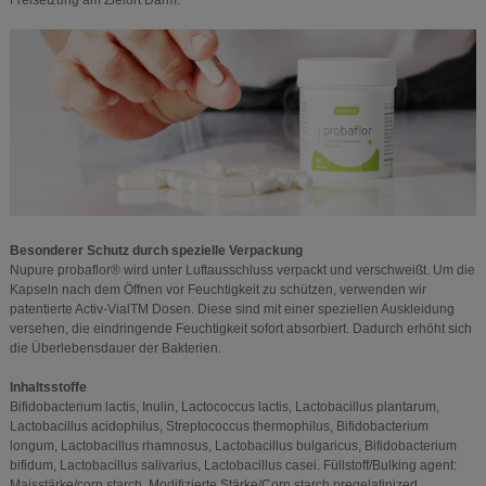
Freisetzung am Zielort Darm.
Besonderer Schutz durch spezielle Verpackung
Nupure probaflor® wird unter Luftausschluss verpackt und verschweißt. Um die
Kapseln nach dem Öffnen vor Feuchtigkeit zu schützen, verwenden wir
patentierte Activ-VialTM Dosen. Diese sind mit einer speziellen Auskleidung
versehen, die eindringende Feuchtigkeit sofort absorbiert. Dadurch erhöht sich
die Überlebensdauer der Bakterien.
Inhaltsstoffe
Bifidobacterium lactis, Inulin, Lactococcus lactis, Lactobacillus plantarum,
Lactobacillus acidophilus, Streptococcus thermophilus, Bifidobacterium
longum, Lactobacillus rhamnosus, Lactobacillus bulgaricus, Bifidobacterium
bifidum, Lactobacillus salivarius, Lactobacillus casei. Füllstoff/Bulking agent:
Maisstärke/corn starch, Modifizierte Stärke/Corn starch pregelatinized.