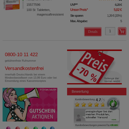
15577596
UVP
**
6,28 €
Unser Preis
*
5,02 €
100
St
Tabletten,
magensaftresistent
Sie sparen
1,26 €
(
20%
)
Max. Abgabe:
5
Details
0800-10 11 422
gebührenfreie Rufnummer
Versandkostenfrei
innerhalb Deutschlands bei einem
Mindestbestellwert von 13,99 Euro oder bei
Einsendung eines Kassenrezeptes
Bewertung