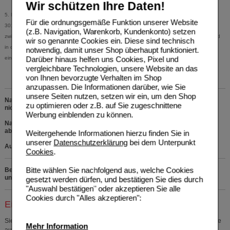
Wir schützen Ihre Daten!
5. In-Home-Use Test | Exevia GmbH | Report Consumers Germany | November 2020, n =
Für die ordnungsgemäße Funktion unserer Website
301 Anwender im Alter
(z.B. Navigation, Warenkorb, Kundenkonto) setzen
zwischen 50 und 75 Jahren, die Probleme mit dem Einschlafen / Durchschlafen haben und
wir so genannte Cookies ein. Diese sind technisch
in den vergangenen 4 Wochen Schlaf- / Beruhigungsmittel (keine Rx-Präparate)
notwendig, damit unser Shop überhaupt funktioniert.
Darüber hinaus helfen uns Cookies, Pixel und
eingenommen haben.
vergleichbare Technologien, unsere Website an das
von Ihnen bevorzugte Verhalten im Shop
anzupassen. Die Informationen darüber, wie Sie
unsere Seiten nutzen, setzen wir ein, um den Shop
Nahrungsergänzungsmittel. Die empfohlene Verzehrmenge pro Tag darf
zu optimieren oder z.B. auf Sie zugeschnittene
nicht überschritten werden.
Werbung einblenden zu können.
Nahrungsergänzungsmittel sind kein Ersatz für eine ausgewogene,
abwechslungsreiche Ernährung und eine gesunde Lebensweise.
Weitergehende Informationen hierzu finden Sie in
unserer
Datenschutzerklärung
bei dem Unterpunkt
Außerhalb der Reichweite von Kindern lagern.
Cookies
.
Bitte wählen Sie nachfolgend aus, welche Cookies
Bei Fragen zu den Inhaltsstoffen rufen Sie uns bitte kostenfrei
unter 0800 - 10 11 422 an.
gesetzt werden dürfen, und bestätigen Sie dies durch
"Auswahl bestätigen" oder akzeptieren Sie alle
Cookies durch "Alles akzeptieren":
Einkaufsliste auswählen
Sie müssen
sich anmelden
um den ausgewählten Artikel in eine Einkaufsliste
Mehr Information