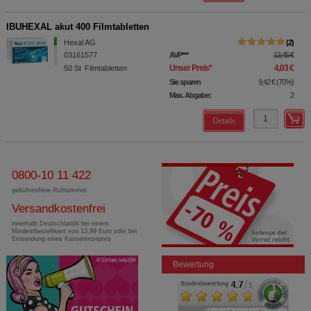
übertragen werden.
IBUHEXAL akut 400 Filmtabletten
Hexal AG
2
03161577
AVP
***
13,45 €
Unser Preis
*
4,03 €
50
St
Filmtabletten
Sie sparen
9,42 €
(
70%
)
Max. Abgabe:
2
Details
0800-10 11 422
gebührenfreie Rufnummer
Versandkostenfrei
innerhalb Deutschlands bei einem
Mindestbestellwert von 13,99 Euro oder bei
Einsendung eines Kassenrezeptes
Bewertung