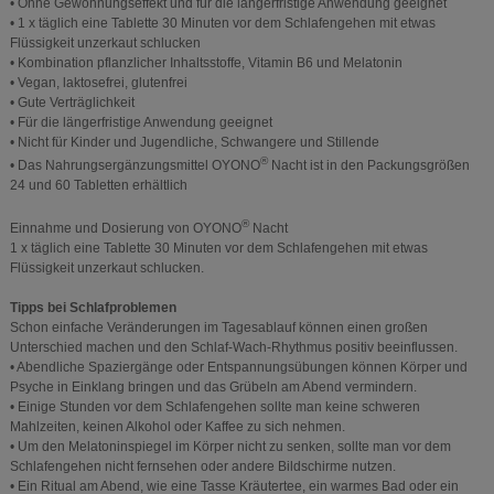
• Ohne Gewöhnungseffekt und für die längerfristige Anwendung geeignet
• 1 x täglich eine Tablette 30 Minuten vor dem Schlafengehen mit etwas
Flüssigkeit unzerkaut schlucken
• Kombination pflanzlicher Inhaltsstoffe, Vitamin B6 und Melatonin
• Vegan, laktosefrei, glutenfrei
• Gute Verträglichkeit
• Für die längerfristige Anwendung geeignet
• Nicht für Kinder und Jugendliche, Schwangere und Stillende
®
• Das Nahrungsergänzungsmittel OYONO
Nacht ist in den Packungsgrößen
24 und 60 Tabletten erhältlich
®
Einnahme und Dosierung von OYONO
Nacht
1 x täglich eine Tablette 30 Minuten vor dem Schlafengehen mit etwas
Flüssigkeit unzerkaut schlucken.
Tipps bei Schlafproblemen
Schon einfache Veränderungen im Tagesablauf können einen großen
Unterschied machen und den Schlaf-Wach-Rhythmus positiv beeinflussen.
• Abendliche Spaziergänge oder Entspannungsübungen können Körper und
Psyche in Einklang bringen und das Grübeln am Abend vermindern.
• Einige Stunden vor dem Schlafengehen sollte man keine schweren
Mahlzeiten, keinen Alkohol oder Kaffee zu sich nehmen.
• Um den Melatoninspiegel im Körper nicht zu senken, sollte man vor dem
Schlafengehen nicht fernsehen oder andere Bildschirme nutzen.
• Ein Ritual am Abend, wie eine Tasse Kräutertee, ein warmes Bad oder ein