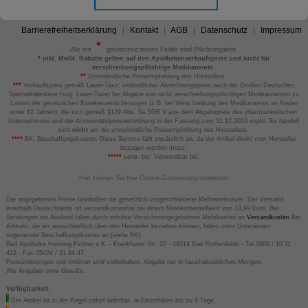
Barrierefreiheitserklärung
Kontakt
AGB
Datenschutz
Impressum
Alle mit
gekennzeichneten Felder sind Pflichtangaben.
*
inkl. MwSt. Rabatte gelten auf den Apothekenverkaufspreis und nicht für
verschreibungspflichtige Medikamente.
**
Unverbindliche Preisempfehlung des Herstellers.
***
Verkaufspreis gemäß Lauer-Taxe; verbindlicher Abrechnungspreis nach der Großen Deutschen
Spezialitätentaxe (sog. Lauer-Taxe) bei Abgabe von nicht verschreibungspflichtigen Medikamenten zu
Lasten der gesetzlichen Krankenversicherungen (z.B. bei Verschreibung des Medikaments an Kinder
unter 12 Jahren), die sich gemäß §129 Abs. 5a SGB V aus dem Abgabepreis des pharmazeutischen
Unternehmens und der Arzneimittelpreisverordnung in der Fassung zum 31.12.2003 ergibt. Es handelt
sich
nicht
um die unverbindliche Preisempfehlung des Herstellers.
****
BK: Beschaffungskosten. Diese Summe fällt zusätzlich an, da der Artikel direkt vom Hersteller
bezogen werden muss.
*****
verw. bis: Verwendbar bis.
Hier können Sie Ihre Cookie-Zustimmung widerrufen
Die angegebenen Preise beinhalten die gesetzlich vorgeschriebene Mehrwertsteuer. Der Versand
innerhalb Deutschlands ist versandkostenfrei bei einem Mindestbestellwert von 13,99 Euro. Bei
Sendungen ins Ausland fallen durch erhöhte Versicherungsgebühren Mehrkosten an
Versandkosten
Bei
Artikeln, die wir ausschließlich über den Hersteller beziehen können, fallen unter Umständen
sogenannte Beschaffungskosten an (siehe BK).
Bad Apotheke Henning Fichter e.K. - Frankfurter Str. 27 - 49214 Bad Rothenfelde - Tel 0800 / 10 11
422 - Fax 05424 / 21 64 47
Preisänderungen und Irrtümer sind vorbehalten. Abgabe nur in haushaltsüblichen Mengen.
Alle Angaben ohne Gewähr.
Verfügbarkeit:
Der Artikel ist in der Regel sofort lieferbar, in Einzelfällen bis zu 6 Tage.