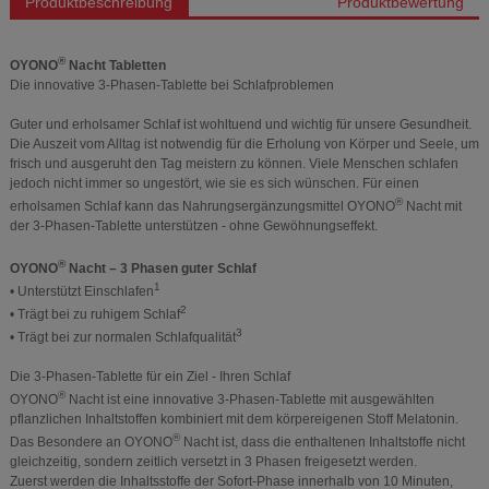
Produktbeschreibung
Produktbewertung
®
OYONO
Nacht Tabletten
Die innovative 3-Phasen-Tablette bei Schlafproblemen
Guter und erholsamer Schlaf ist wohltuend und wichtig für unsere Gesundheit.
Die Auszeit vom Alltag ist notwendig für die Erholung von Körper und Seele, um
frisch und ausgeruht den Tag meistern zu können. Viele Menschen schlafen
jedoch nicht immer so ungestört, wie sie es sich wünschen. Für einen
®
erholsamen Schlaf kann das Nahrungsergänzungsmittel OYONO
Nacht mit
der 3-Phasen-Tablette unterstützen - ohne Gewöhnungseffekt.
®
OYONO
Nacht – 3 Phasen guter Schlaf
1
• Unterstützt Einschlafen
2
• Trägt bei zu ruhigem Schlaf
3
• Trägt bei zur normalen Schlafqualität
Die 3-Phasen-Tablette für ein Ziel - Ihren Schlaf
®
OYONO
Nacht ist eine innovative 3-Phasen-Tablette mit ausgewählten
pflanzlichen Inhaltstoffen kombiniert mit dem körpereigenen Stoff Melatonin.
®
Das Besondere an OYONO
Nacht ist, dass die enthaltenen Inhaltstoffe nicht
gleichzeitig, sondern zeitlich versetzt in 3 Phasen freigesetzt werden.
Zuerst werden die Inhaltsstoffe der Sofort-Phase innerhalb von 10 Minuten,