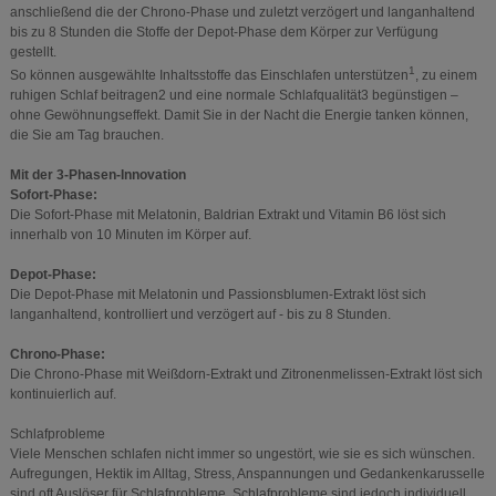
anschließend die der Chrono-Phase und zuletzt verzögert und langanhaltend
bis zu 8 Stunden die Stoffe der Depot-Phase dem Körper zur Verfügung
gestellt.
1
So können ausgewählte Inhaltsstoffe das Einschlafen unterstützen
, zu einem
ruhigen Schlaf beitragen2 und eine normale Schlafqualität3 begünstigen –
ohne Gewöhnungseffekt. Damit Sie in der Nacht die Energie tanken können,
die Sie am Tag brauchen.
Mit der 3-Phasen-Innovation
Sofort-Phase:
Die Sofort-Phase mit Melatonin, Baldrian Extrakt und Vitamin B6 löst sich
innerhalb von 10 Minuten im Körper auf.
Depot-Phase:
Die Depot-Phase mit Melatonin und Passionsblumen-Extrakt löst sich
langanhaltend, kontrolliert und verzögert auf - bis zu 8 Stunden.
Chrono-Phase:
Die Chrono-Phase mit Weißdorn-Extrakt und Zitronenmelissen-Extrakt löst sich
kontinuierlich auf.
Schlafprobleme
Viele Menschen schlafen nicht immer so ungestört, wie sie es sich wünschen.
Aufregungen, Hektik im Alltag, Stress, Anspannungen und Gedankenkarusselle
sind oft Auslöser für Schlafprobleme. Schlafprobleme sind jedoch individuell