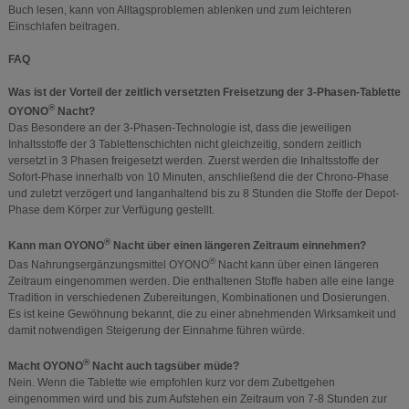
Buch lesen, kann von Alltagsproblemen ablenken und zum leichteren
Einschlafen beitragen.
FAQ
Was ist der Vorteil der zeitlich versetzten Freisetzung der 3-Phasen-Tablette
®
OYONO
Nacht?
Das Besondere an der 3-Phasen-Technologie ist, dass die jeweiligen
Inhaltsstoffe der 3 Tablettenschichten nicht gleichzeitig, sondern zeitlich
versetzt in 3 Phasen freigesetzt werden. Zuerst werden die Inhaltsstoffe der
Sofort-Phase innerhalb von 10 Minuten, anschließend die der Chrono-Phase
und zuletzt verzögert und langanhaltend bis zu 8 Stunden die Stoffe der Depot-
Phase dem Körper zur Verfügung gestellt.
®
Kann man OYONO
Nacht über einen längeren Zeitraum einnehmen?
®
Das Nahrungsergänzungsmittel OYONO
Nacht kann über einen längeren
Zeitraum eingenommen werden. Die enthaltenen Stoffe haben alle eine lange
Tradition in verschiedenen Zubereitungen, Kombinationen und Dosierungen.
Es ist keine Gewöhnung bekannt, die zu einer abnehmenden Wirksamkeit und
damit notwendigen Steigerung der Einnahme führen würde.
®
Macht OYONO
Nacht auch tagsüber müde?
Nein. Wenn die Tablette wie empfohlen kurz vor dem Zubettgehen
eingenommen wird und bis zum Aufstehen ein Zeitraum von 7-8 Stunden zur