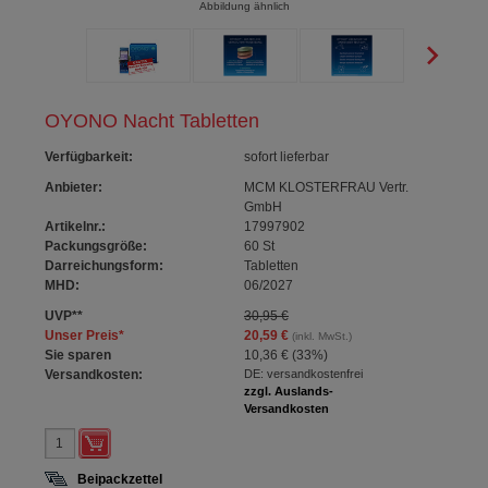
Abbildung ähnlich
OYONO Nacht Tabletten
Verfügbarkeit
:
sofort lieferbar
Anbieter:
MCM KLOSTERFRAU Vertr.
GmbH
Artikelnr.:
17997902
Packungsgröße:
60
St
Darreichungsform:
Tabletten
MHD:
06/2027
UVP
**
30,95 €
Unser Preis
*
20,59 €
(inkl. MwSt.)
Sie sparen
10,36 €
(
33%
)
Versandkosten:
DE: versandkostenfrei
zzgl. Auslands-
Versandkosten
Beipackzettel