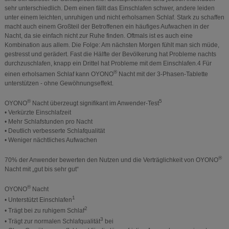
sehr unterschiedlich. Dem einen fällt das Einschlafen schwer, andere leiden
unter einem leichten, unruhigen und nicht erholsamen Schlaf. Stark zu schaffen
macht auch einem Großteil der Betroffenen ein häufiges Aufwachen in der
Nacht, da sie einfach nicht zur Ruhe finden. Oftmals ist es auch eine
Kombination aus allem. Die Folge: Am nächsten Morgen fühlt man sich müde,
gestresst und gerädert. Fast die Hälfte der Bevölkerung hat Probleme nachts
durchzuschlafen, knapp ein Drittel hat Probleme mit dem Einschlafen.4 Für
®
einen erholsamen Schlaf kann OYONO
Nacht mit der 3-Phasen-Tablette
unterstützen - ohne Gewöhnungseffekt.
®
5
OYONO
Nacht überzeugt signifikant im Anwender-Test
• Verkürzte Einschlafzeit
• Mehr Schlafstunden pro Nacht
• Deutlich verbesserte Schlafqualität
• Weniger nächtliches Aufwachen
®
70% der Anwender bewerten den Nutzen und die Verträglichkeit von OYONO
Nacht mit „gut bis sehr gut“
®
OYONO
Nacht
1
• Unterstützt Einschlafen
2
• Trägt bei zu ruhigem Schlaf
3
• Trägt zur normalen Schlafqualität
bei