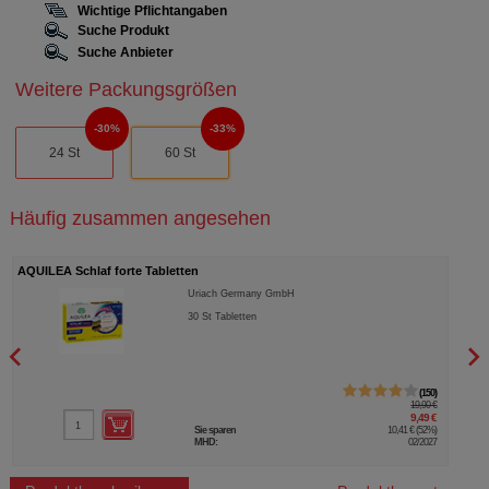
Wichtige Pflichtangaben
Suche Produkt
Suche Anbieter
Weitere Packungsgrößen
30%
33%
24 St
60 St
Häufig zusammen angesehen
AQUILEA Schlaf forte Tabletten
MAGN
Uriach Germany GmbH
30
St
Tabletten
150
19,90 €
9,49 €
Sie sparen
10,41 €
(
52%
)
MHD:
02/2027