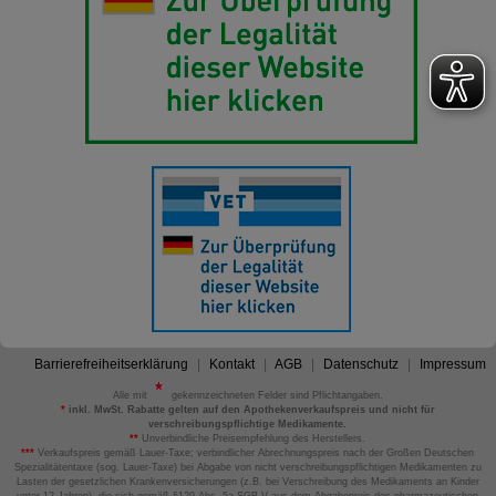
Barrierefreiheitserklärung
Kontakt
AGB
Datenschutz
Impressum
Alle mit
gekennzeichneten Felder sind Pflichtangaben.
*
inkl. MwSt. Rabatte gelten auf den Apothekenverkaufspreis und nicht für
verschreibungspflichtige Medikamente.
**
Unverbindliche Preisempfehlung des Herstellers.
***
Verkaufspreis gemäß Lauer-Taxe; verbindlicher Abrechnungspreis nach der Großen Deutschen
Spezialitätentaxe (sog. Lauer-Taxe) bei Abgabe von nicht verschreibungspflichtigen Medikamenten zu
Lasten der gesetzlichen Krankenversicherungen (z.B. bei Verschreibung des Medikaments an Kinder
unter 12 Jahren), die sich gemäß §129 Abs. 5a SGB V aus dem Abgabepreis des pharmazeutischen