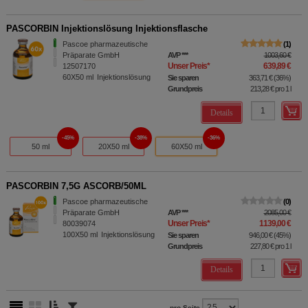
PASCORBIN Injektionslösung Injektionsflasche
Pascoe pharmazeutische
1
Präparate GmbH
AVP
***
1003,60 €
Unser Preis
*
639,89 €
12507170
60X50
ml
Injektionslösung
Sie sparen
363,71 €
(
36%
)
Grundpreis
213,28 €
pro 1 l
Details
45%
38%
36%
50 ml
20X50 ml
60X50 ml
PASCORBIN 7,5G ASCORB/50ML
Pascoe pharmazeutische
0
Präparate GmbH
AVP
***
2085,00 €
Unser Preis
*
1139,00 €
80039074
100X50
ml
Injektionslösung
Sie sparen
946,00 €
(
45%
)
Grundpreis
227,80 €
pro 1 l
Details
pro Seite