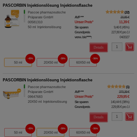
PASCORBIN Injektionslösung Injektionsflasche
Pascoe pharmazeutische
22
Präparate GmbH
AVP
***
20,85 €
Unser Preis
*
11,39 €
00581310
50
ml
Injektionslösung
Sie sparen
9,46 €
(
45%
)
Grundpreis
227,80 €
pro 1 l
verw. bis*****:
04/2027
Details
45%
38%
36%
50 ml
20X50 ml
60X50 ml
PASCORBIN Injektionslösung Injektionsflasche
Pascoe pharmazeutische
1
Präparate GmbH
AVP
***
370,39 €
Unser Preis
*
229,95 €
09647683
20X50
ml
Injektionslösung
Sie sparen
140,44 €
(
38%
)
Grundpreis
229,95 €
pro 1 l
Details
45%
38%
36%
50 ml
20X50 ml
60X50 ml