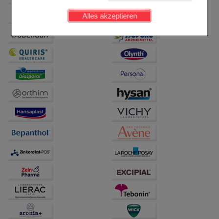
Kundenkonto), weshalb auf diese nicht verzichtet
werden kann.
Alles akzeptieren
Komfort:
Diese Cookies werden genutzt um das
Einkaufserlebnis noch ansprechender zu gestalten,
beispielsweise für die Wiedererkennung des
Besuchers oder unsere Seite an bevorzugte
Verhaltensweisen (z.B. Spracheinstellung)
anzupassen. Komfort-Cookies ermöglichen es uns
auch auf Ihre Bedürfnisse zugeschrittene Inhalte
anzuzeigen und unser Partnerprogramm zu
betreiben.
Statistik & Tracking:
Hierüber lassen sich
Informationen über die Art und Weise der Nutzung
unserer Website sammeln, mit deren Hilfe wir unsere
Website weiter für Sie optimieren können, den Inhalt
auf unserer Website aber auch die Werbung auf
Drittseiten möglichst relevant für Sie zu gestalten.
Bitte beachten Sie, dass Daten hierfür teilweise an
Dritte wie z.B. Google oder soziale Medien
übertragen werden.