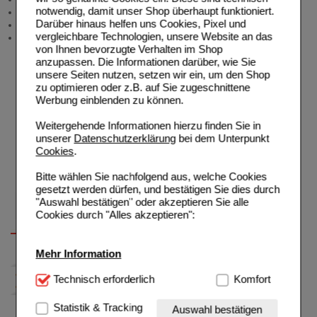
notwendig, damit unser Shop überhaupt funktioniert.
Newsletter
Darüber hinaus helfen uns Cookies, Pixel und
Neukundenprämie
vergleichbare Technologien, unsere Website an das
Stellenangebote
von Ihnen bevorzugte Verhalten im Shop
anzupassen. Die Informationen darüber, wie Sie
unsere Seiten nutzen, setzen wir ein, um den Shop
zu optimieren oder z.B. auf Sie zugeschnittene
Werbung einblenden zu können.
Weitergehende Informationen hierzu finden Sie in
unserer
Datenschutzerklärung
bei dem Unterpunkt
Cookies
.
Bitte wählen Sie nachfolgend aus, welche Cookies
gesetzt werden dürfen, und bestätigen Sie dies durch
"Auswahl bestätigen" oder akzeptieren Sie alle
Cookies durch "Alles akzeptieren":
Mehr Information
Technisch Notwendig:
Technisch erforderlich
Hierbei handelt es sich um
Komfort
Cookies, die für die Grundfunktionen unserer
Website notwendig sind (z.B. Navigation, Warenkorb,
Statistik & Tracking
Auswahl bestätigen