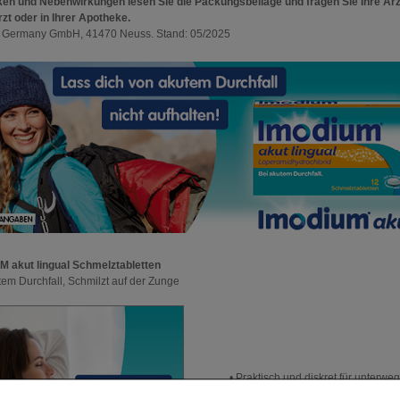
ken und Nebenwirkungen lesen Sie die Packungsbeilage und fragen Sie Ihre Ärz
rzt oder in Ihrer Apotheke.
 Germany GmbH, 41470 Neuss. Stand: 05/2025
 akut lingual Schmelztabletten
tem Durchfall, Schmilzt auf der Zunge
• Praktisch und diskret für unterwe
• Einfach ohne Wasser einzunehm