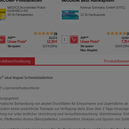
ACOMP Filmtabletten
IMODIUM akut Hartkapseln
MEDICE Arzneimittel Pütter
Kenvue Germany GmbH (OTC)
GmbH&Co.KG
20
St
Filmtabletten
12
St
Hartkapseln
3
AVP
***
15,37 €
AVP
***
10,89 
Unser Preis
*
12,30 €
Unser Preis
*
7,35 
Sie sparen
3,07 €
(
20%
)
Sie sparen
3,54 €
(
33
Max. Abgabe:
uktbeschreibung
Produktbewer
®
m
akut lingual Schmelztabletten
ff: Loperamidhydrochlorid.
ungsgebiet:
atische Behandlung von akuten Durchfällen für Erwachsene und Jugendliche ab
 sofern keine ursächliche Therapie zur Verfügung steht. Eine über 2 Tage hinaus
ung nur unter ärztlicher Verordnung und Verlaufsbeobachtung. Warnhinweise: Ent
m, Pfefferminz-Aroma (Benzylalkohol, Levomenthol, Glukose und Spuren von Sulfit