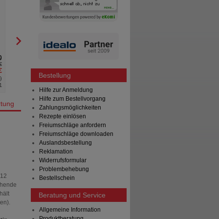
PERENTEROL Junior 250 mg
Pulver Btl.
MEDICE Arzneimittel Pütter
GmbH&Co.KG
20
St
Pulver
1
3
€
AVP
***
12,32 €
€
Unser Preis
*
9,86 €
Bestellung
%
)
Sie sparen
2,46 €
(
20%
)
1
Hilfe zur Anmeldung
Hilfe zum Bestellvorgang
tung
Zahlungsmöglichkeiten
Rezepte einlösen
Freiumschläge anfordern
Freiumschläge downloaden
Auslandsbestellung
Reklamation
Widerrufsformular
Problembehebung
 12
Bestellschein
gehende
hält
Beratung und Service
en).
Allgemeine Information
Produktberatung