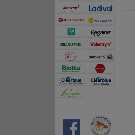
Magen-
gehört 
Reisedu
ein erh
Urlaube
IMODIUM
Reiseap
Menstru
kämpfen
gänzlic
verursa
gesteig
transpor
aufzune
Flüssig
flüssig
Durch d
Darmbew
befindl
Stuhlfr
kann gl