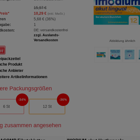
15,97 €
Preis
*
10,29 €
(inkl. MwSt.)
ren
5,68 €
(
36%
)
bgabe:
1
dkosten:
DE: versandkostenfrei
zzgl. Auslands-
Versandkosten
Abbildung ähnlich
ipackzettel
che Produkt
che Anbieter
itere Artikelinformationen
ere Packungsgrößen
34%
36%
6 St
12 St
ig zusammen angesehen