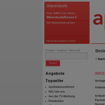
Warenkorb
Preis:
0,00 €
(inkl. MwSt.)
Warenkorb/Kasse
Der Warenkorb ist leer
Mindestbestellwert 13,99 €
Best
Produkt / Anbieter / Wirkstoff
Start
Suchen
IMOD
Angebote
Topseller
Verfügb
Apothekensortiment
Anbiete
NEU bei uns
Artikeln
Aus der TV-Werbung
Packun
Preisknüller
Darrei