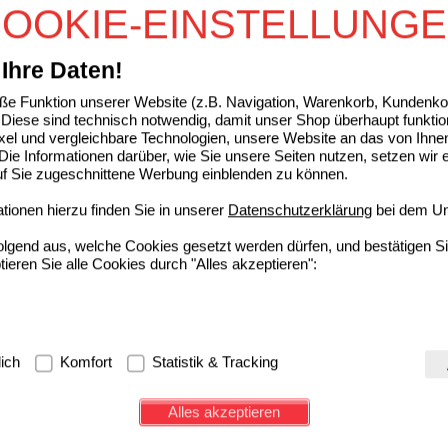
OOKIE-EINSTELLUNG
• Angenehmer Minzgeschmack
Ihre Daten!
e Funktion unserer Website (z.B. Navigation, Warenkorb, Kundenkon
Diese sind technisch notwendig, damit unser Shop überhaupt funktio
ixel und vergleichbare Technologien, unsere Website an das von Ihne
ie Informationen darüber, wie Sie unsere Seiten nutzen, setzen wir 
auf Sie zugeschnittene Werbung einblenden zu können.
ionen hierzu finden Sie in unserer
Datenschutzerklärung
bei dem Un
folgend aus, welche Cookies gesetzt werden dürfen, und bestätigen S
tieren Sie alle Cookies durch "Alles akzeptieren":
ufsliste auswählen
 akut ist die Nummer 1* unter den Durchfallmitteln bei der Behandlung von akut
g:
Hierbei handelt es sich um Cookies, die für die Grundfunktionen u
l. In allen Produkten des Sortiments ist der Wirkstoff Loperamid enthalten. Loperam
lich
Komfort
Statistik & Tracking
ssen
sich anmelden
um den ausgewählten Artikel in eine Einkaufsliste aufzunehm
avigation, Warenkorb, Kundenkonto), weshalb auf diese nicht verzich
erforschter Wirkstoff in der Durchfalltherapie. IMODIUM akut bietet mit seinen Durch
enten bereits seit mehr als 40 Jahren eine schnelle und gut verträgliche Linderu
s werden genutzt um das Einkaufserlebnis noch ansprechender zu g
Alles akzeptieren
Durchfall. *Abverkauf 05/20-04/21, IHDIE
n, die dieses Produkt gekauft haben, kauften auch
e Wiedererkennung des Besuchers oder unsere Seite an bevorzugte Ve
zupassen. Komfort-Cookies ermöglichen es uns auch auf Ihre Bedürf