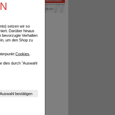
EN
to) setzen wir so
niert. Darüber hinaus
n bevorzugte Verhalten
ein, um den Shop zu
terpunkt
Cookies
.
ie dies durch "Auswahl
em
nserer Website
id ist
Auswahl bestätigen
en.
tet werden kann.
fall
ng von
estalten,
rhaltensweisen (z.B.
nisse zugeschrittene