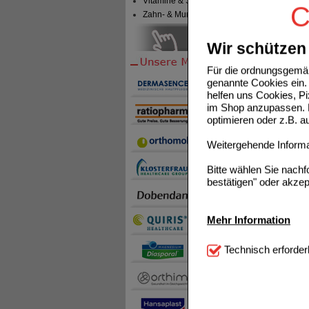
Vitamine & Sport
C
Zahn- & Mundpflege
Wir schützen 
Für die ordnungsgemäß
genannte Cookies ein. 
helfen uns Cookies, P
im Shop anzupassen. D
optimieren oder z.B. 
Weitergehende Informat
Bitte wählen Sie nach
bestätigen" oder akzep
Mehr Information
Einka
IMODIUM
Technisch Notwendi
Durchfal
Technisch erforder
Sie mü
notwendig sind (z.B. N
ein gut 
Medikam
Komfort:
Diese Cookie
akutem 
Kunde
beispielsweise für di
Spracheinstellung) an