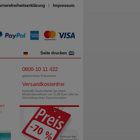
rrierefreiheitserklärung
Impressum
Seite drucken
0800-10 11 422
gebührenfreie Rufnummer
Versandkostenfrei
innerhalb Deutschlands bei einem
Mindestbestellwert von 13,99 Euro oder bei
Einsendung eines Kassenrezeptes
kt!
)