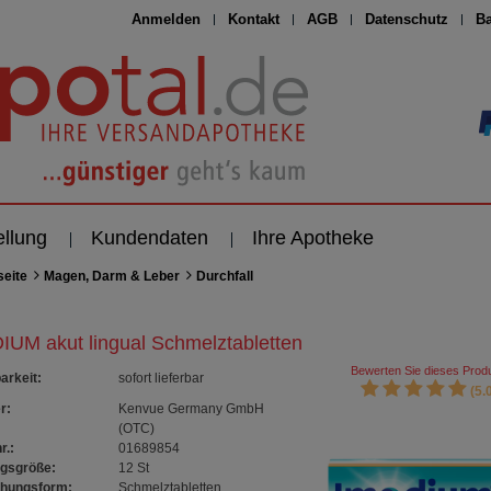
Anmelden
Kontakt
AGB
Datenschutz
Ba
ellung
Kundendaten
Ihre Apotheke
seite
Magen, Darm & Leber
Durchfall
IUM akut lingual Schmelztabletten
Bewerten Sie dieses Produ
arkeit
:
sofort lieferbar
(5.0
r:
Kenvue Germany GmbH
(OTC)
r.:
01689854
gsgröße:
12
St
chungsform:
Schmelztabletten