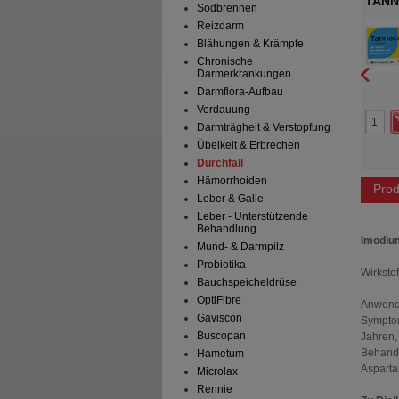
forte 250 mg
PERENTEROL forte 250 mg
TANN
Sodbrennen
Kapseln
E Arzneimittel Pütter
MEDICE Arzneimittel Pütter
Reizdarm
H&Co.KG
GmbH&Co.KG
Blähungen & Krämpfe
Hartkapseln
50
St
Hartkapseln
Chronische
Darmerkrankungen
Darmflora-Aufbau
2
3
Verdauung
22,18 €
AVP
***
50,36 €
Darmträgheit & Verstopfung
 Preis
*
16,09 €
Unser Preis
*
35,85 €
aren
6,09 €
(
27%
)
Sie sparen
14,51 €
(
29%
)
Übelkeit & Erbrechen
Durchfall
Hämorrhoiden
Prod
Leber & Galle
Leber - Unterstützende
Behandlung
Imodiu
Mund- & Darmpilz
Probiotika
Wirksto
Bauchspeicheldrüse
OptiFibre
Anwend
Gaviscon
Symptom
Buscopan
Jahren,
Behandl
Hametum
Asparta
Microlax
Rennie