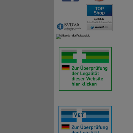
akuten 
Anwen
Nehmen 
genau n
Arzt od
Die emp
Dosieru
Nehmen 
Dosieru
Tablette