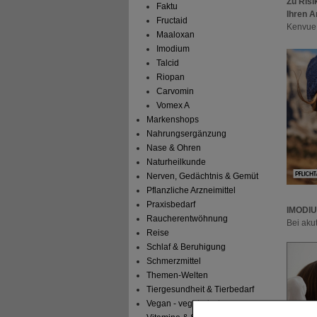
Zu Risi
Faktu
Ihren A
Fructaid
Kenvue
Maaloxan
Imodium
Talcid
Riopan
Carvomin
Vomex A
Markenshops
Nahrungsergänzung
Nase & Ohren
Naturheilkunde
Nerven, Gedächtnis & Gemüt
Pflanzliche Arzneimittel
Praxisbedarf
IMODIUM
Raucherentwöhnung
Bei aku
Reise
Schlaf & Beruhigung
Schmerzmittel
Themen-Welten
Tiergesundheit & Tierbedarf
Vegan - vegetarisch