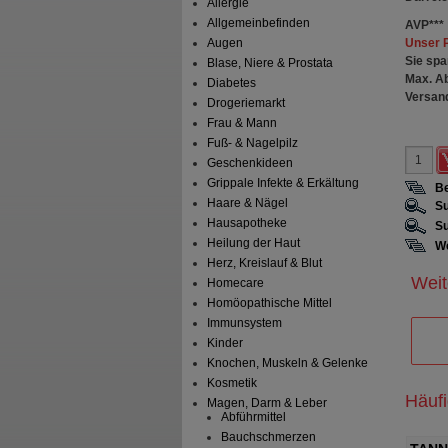
Allergie
Allgemeinbefinden
AVP
***
Unser 
Augen
Sie spa
Blase, Niere & Prostata
Max. A
Diabetes
Versan
Drogeriemarkt
Frau & Mann
Fuß- & Nagelpilz
Geschenkideen
Grippale Infekte & Erkältung
Be
Haare & Nägel
Su
Hausapotheke
Su
Heilung der Haut
We
Herz, Kreislauf & Blut
Weit
Homecare
Homöopathische Mittel
Immunsystem
Kinder
Knochen, Muskeln & Gelenke
Kosmetik
Häuf
Magen, Darm & Leber
Abführmittel
Bauchschmerzen