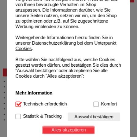
von Ihnen bevorzugte Verhalten im Shop
Hilfe zur Anmeldung
anzupassen. Die Informationen darüber, wie Sie
Hilfe zum Bestellvorgang
unsere Seiten nutzen, setzen wir ein, um den Shop
Zahlungsmöglichkeiten
zu optimieren oder z.B. auf Sie zugeschnittene
Rezepte einlösen
Werbung einblenden zu können.
Freiumschläge anfordern
Freiumschläge downloaden
Weitergehende Informationen hierzu finden Sie in
Auslandsbestellung
unserer
Datenschutzerklärung
bei dem Unterpunkt
Reklamation
Cookies
.
Widerrufsformular
Problembehebung
Bitte wählen Sie nachfolgend aus, welche Cookies
Bestellschein
gesetzt werden dürfen, und bestätigen Sie dies durch
"Auswahl bestätigen" oder akzeptieren Sie alle
Beratung und Service
Cookies durch "Alles akzeptieren":
Allgemeine Information
Produktberatung
Meldung Arzneimittelrisiken
Mehr Information
Zuzahlungsfreie Arzneien
Angebote & Downloads
Technisch Notwendig:
Technisch erforderlich
Hierbei handelt es sich um
Komfort
Newsletter
Cookies, die für die Grundfunktionen unserer
Neukundenprämie
Website notwendig sind (z.B. Navigation, Warenkorb,
Statistik & Tracking
Auswahl bestätigen
Stellenangebote
Kundenkonto), weshalb auf diese nicht verzichtet
werden kann.
Alles akzeptieren
Komfort:
Diese Cookies werden genutzt um das