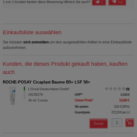
1 von 1 Kunden fanden diese Bewertung hilfreich.
Sie auch?
Ja
Nein
Einkaufsliste auswählen
Sie müssen
sich anmelden
um den ausgewählten Artikel in eine Einkaufsliste
aufzunehmen.
Kunden, die dieses Produkt gekauft haben, kauften
auch
ROCHE-POSAY Cicaplast Baume B5+ LSF 50+
L'Oreal Deutschland GmbH
0
19238276
UVP
**
14,50 €
Unser Preis
*
10,89 €
40
ml
Creme
Sie sparen
3,61 €
(
25%
)
Grundpreis
272,25 €
pro 1 l
Details