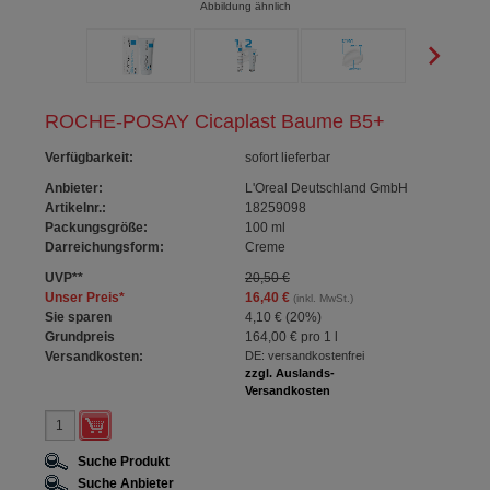
Abbildung ähnlich
ROCHE-POSAY Cicaplast Baume B5+
Verfügbarkeit
:
sofort lieferbar
Anbieter:
L'Oreal Deutschland GmbH
Artikelnr.:
18259098
Packungsgröße:
100
ml
Darreichungsform:
Creme
UVP
**
20,50 €
Unser Preis
*
16,40 €
(inkl. MwSt.)
Sie sparen
4,10 €
(
20%
)
Grundpreis
164,00 €
pro 1 l
Versandkosten:
DE: versandkostenfrei
zzgl. Auslands-
Versandkosten
Suche Produkt
Suche Anbieter