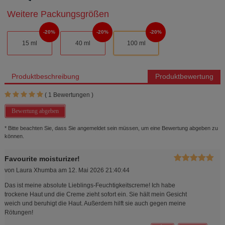
Weitere Packungsgrößen
20%
20%
20%
15 ml
40 ml
100 ml
Produktbeschreibung
Produktbewertung
(
1
Bewertungen )
Bewertung abgeben
* Bitte beachten Sie, dass Sie angemeldet sein müssen, um eine Bewertung abgeben zu
können.
Favourite moisturizer!
von
Laura Xhumba
am
12. Mai 2026 21:40:44
Das ist meine absolute Lieblings-Feuchtigkeitscreme! Ich habe
trockene Haut und die Creme zieht sofort ein. Sie hält mein Gesicht
weich und beruhigt die Haut. Außerdem hilft sie auch gegen meine
Rötungen!