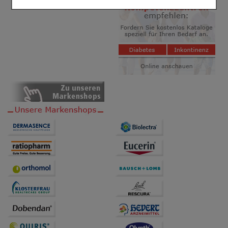
Einkaufserlebnis noch ansprechender zu gestalten,
beispielsweise für die Wiedererkennung des
Besuchers oder unsere Seite an bevorzugte
Verhaltensweisen (z.B. Spracheinstellung)
anzupassen. Komfort-Cookies ermöglichen es uns
auch auf Ihre Bedürfnisse zugeschrittene Inhalte
anzuzeigen und unser Partnerprogramm zu
betreiben.
Statistik & Tracking:
Hierüber lassen sich
Informationen über die Art und Weise der Nutzung
unserer Website sammeln, mit deren Hilfe wir unsere
Website weiter für Sie optimieren können, den Inhalt
auf unserer Website aber auch die Werbung auf
Drittseiten möglichst relevant für Sie zu gestalten.
Bitte beachten Sie, dass Daten hierfür teilweise an
Dritte wie z.B. Google oder soziale Medien
übertragen werden.