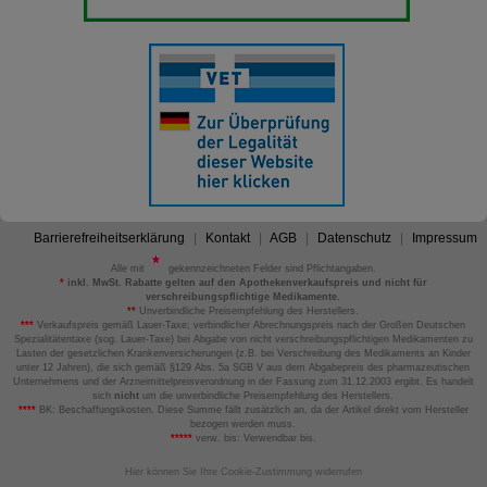
Barrierefreiheitserklärung
Kontakt
AGB
Datenschutz
Impressum
Alle mit
gekennzeichneten Felder sind Pflichtangaben.
*
inkl. MwSt. Rabatte gelten auf den Apothekenverkaufspreis und nicht für
verschreibungspflichtige Medikamente.
**
Unverbindliche Preisempfehlung des Herstellers.
***
Verkaufspreis gemäß Lauer-Taxe; verbindlicher Abrechnungspreis nach der Großen Deutschen
Spezialitätentaxe (sog. Lauer-Taxe) bei Abgabe von nicht verschreibungspflichtigen Medikamenten zu
Lasten der gesetzlichen Krankenversicherungen (z.B. bei Verschreibung des Medikaments an Kinder
unter 12 Jahren), die sich gemäß §129 Abs. 5a SGB V aus dem Abgabepreis des pharmazeutischen
Unternehmens und der Arzneimittelpreisverordnung in der Fassung zum 31.12.2003 ergibt. Es handelt
sich
nicht
um die unverbindliche Preisempfehlung des Herstellers.
****
BK: Beschaffungskosten. Diese Summe fällt zusätzlich an, da der Artikel direkt vom Hersteller
bezogen werden muss.
*****
verw. bis: Verwendbar bis.
Hier können Sie Ihre Cookie-Zustimmung widerrufen