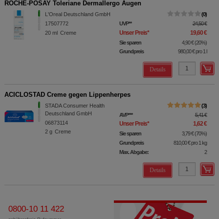
ROCHE-POSAY Toleriane Dermallergo Augen
L'Oreal Deutschland GmbH
0
17507772
UVP
**
24,50 €
Unser Preis
*
19,60 €
20
ml
Creme
Sie sparen
4,90 €
(
20%
)
Grundpreis
980,00 €
pro 1 l
Details
ACICLOSTAD Creme gegen Lippenherpes
STADA Consumer Health
3
Deutschland GmbH
AVP
***
5,41 €
06873114
Unser Preis
*
1,62 €
2
g
Creme
Sie sparen
3,79 €
(
70%
)
Grundpreis
810,00 €
pro 1 kg
Max. Abgabe:
2
Details
0800-10 11 422