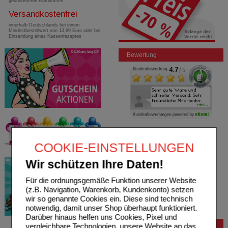
gebührenfreie Rufnummer
Versandkostenfrei
innerhalb Deutschlands bei einem
Mindestbestellwert von 13,99 Euro oder bei
Einsendung eines Kassenrezeptes
Bewertung
COOKIE-EINSTELLUNGEN
Wir schützen Ihre Daten!
Für die ordnungsgemäße Funktion unserer Website
(z.B. Navigation, Warenkorb, Kundenkonto) setzen
wir so genannte Cookies ein. Diese sind technisch
notwendig, damit unser Shop überhaupt funktioniert.
Darüber hinaus helfen uns Cookies, Pixel und
vergleichbare Technologien, unsere Website an das
Bestellung