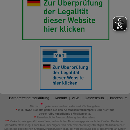
Barrierefreiheitserklärung
Kontakt
AGB
Datenschutz
Impressum
Alle mit
gekennzeichneten Felder sind Pflichtangaben.
*
inkl. MwSt. Rabatte gelten auf den Apothekenverkaufspreis und nicht für
verschreibungspflichtige Medikamente.
**
Unverbindliche Preisempfehlung des Herstellers.
***
Verkaufspreis gemäß Lauer-Taxe; verbindlicher Abrechnungspreis nach der Großen Deutschen
Spezialitätentaxe (sog. Lauer-Taxe) bei Abgabe von nicht verschreibungspflichtigen Medikamenten zu
Lasten der gesetzlichen Krankenversicherungen (z.B. bei Verschreibung des Medikaments an Kinder