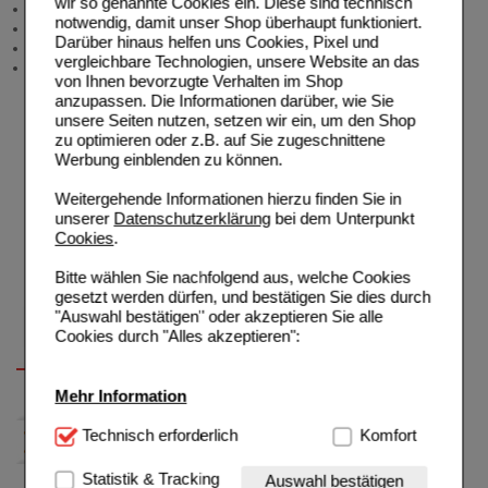
wir so genannte Cookies ein. Diese sind technisch
Angebote & Downloads
notwendig, damit unser Shop überhaupt funktioniert.
Newsletter
Darüber hinaus helfen uns Cookies, Pixel und
Neukundenprämie
vergleichbare Technologien, unsere Website an das
Stellenangebote
von Ihnen bevorzugte Verhalten im Shop
anzupassen. Die Informationen darüber, wie Sie
unsere Seiten nutzen, setzen wir ein, um den Shop
zu optimieren oder z.B. auf Sie zugeschnittene
Werbung einblenden zu können.
Weitergehende Informationen hierzu finden Sie in
unserer
Datenschutzerklärung
bei dem Unterpunkt
Cookies
.
Bitte wählen Sie nachfolgend aus, welche Cookies
gesetzt werden dürfen, und bestätigen Sie dies durch
"Auswahl bestätigen" oder akzeptieren Sie alle
Cookies durch "Alles akzeptieren":
Mehr Information
Technisch Notwendig:
Technisch erforderlich
Hierbei handelt es sich um
Komfort
Cookies, die für die Grundfunktionen unserer
Website notwendig sind (z.B. Navigation, Warenkorb,
Statistik & Tracking
Auswahl bestätigen