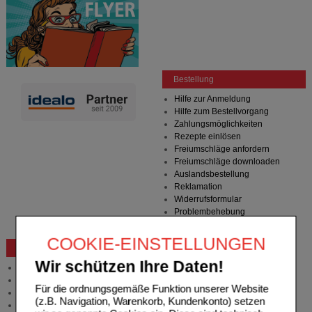
Bestellung
Hilfe zur Anmeldung
Hilfe zum Bestellvorgang
Zahlungsmöglichkeiten
Rezepte einlösen
Freiumschläge anfordern
Freiumschläge downloaden
Auslandsbestellung
Reklamation
Widerrufsformular
Problembehebung
Bestellschein
COOKIE-EINSTELLUNGEN
Beratung und Service
Wir schützen Ihre Daten!
Allgemeine Information
Produktberatung
Für die ordnungsgemäße Funktion unserer Website
Meldung Arzneimittelrisiken
(z.B. Navigation, Warenkorb, Kundenkonto) setzen
Zuzahlungsfreie Arzneien