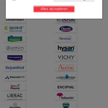
Kundenkonto), weshalb auf diese nicht verzichtet
werden kann.
Alles akzeptieren
Komfort:
Diese Cookies werden genutzt um das
Einkaufserlebnis noch ansprechender zu gestalten,
beispielsweise für die Wiedererkennung des
Besuchers oder unsere Seite an bevorzugte
Verhaltensweisen (z.B. Spracheinstellung)
anzupassen. Komfort-Cookies ermöglichen es uns
auch auf Ihre Bedürfnisse zugeschrittene Inhalte
anzuzeigen und unser Partnerprogramm zu
betreiben.
Statistik & Tracking:
Hierüber lassen sich
Informationen über die Art und Weise der Nutzung
unserer Website sammeln, mit deren Hilfe wir unsere
Website weiter für Sie optimieren können, den Inhalt
auf unserer Website aber auch die Werbung auf
Drittseiten möglichst relevant für Sie zu gestalten.
Bitte beachten Sie, dass Daten hierfür teilweise an
Dritte wie z.B. Google oder soziale Medien
übertragen werden.