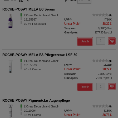
pro Seite
ROCHE-POSAY MELA B3 Serum
L'Oreal Deutschland GmbH
0
19155567
UVP
**
47,90 €
Unser Preis
*
38,32 €
30
ml
Flüssigkeit
Sie sparen
9,58 €
(
20%
)
Grundpreis
1277,33 €
pro 1 l
Details
ROCHE-POSAY MELA B3 Pflegecreme LSF 30
L'Oreal Deutschland GmbH
0
19155573
UVP
**
35,90 €
Unser Preis
*
28,72 €
40
ml
Creme
Sie sparen
7,18 €
(
20%
)
Grundpreis
718,00 €
pro 1 l
Details
ROCHE-POSAY Pigmentclar Augenpflege
L'Oreal Deutschland GmbH
0
10110994
UVP
**
31,50 €
Unser Preis
*
26,78 €
15
ml
Creme