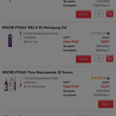
Sie sparen
4,72 €
(
15%
)
Grundpreis
1785,33 €
pro 1 l
Details
ROCHE-POSAY MELA B3 Reinigung Gel
L'Oreal Deutschland GmbH
0
19155550
UVP
**
22,50 €
Unser Preis
*
18,00 €
200
ml
Gel
Sie sparen
4,50 €
(
20%
)
Grundpreis
90,00 €
pro 1 l
Details
ROCHE-POSAY Pure Niacinamide 10 Serum
L'Oreal Deutschland GmbH
1
17862183
UVP
**
43,90 €
Unser Preis
*
35,12 €
30
ml
Konzentrat
Sie sparen
8,78 €
(
20%
)
Grundpreis
1170,67 €
pro 1 l
Details