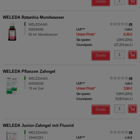
Details
WELEDA Ratanhia Mundwasser
WELEDA AG
0
00506596
UVP
**
7,95 €
Unser Preis
*
6,36 €
50
ml
Mundwasser
Sie sparen
1,59 €
(
20%
)
Grundpreis
127,20 €
pro 1 l
Details
WELEDA Pflanzen Zahngel
WELEDA AG
0
00506538
UVP
**
4,95 €
Unser Preis
*
3,96 €
75
ml
Gel
Sie sparen
0,99 €
(
20%
)
Grundpreis
52,80 €
pro 1 l
Details
WELEDA Junior-Zahngel mit Fluorid
WELEDA AG
0
19442261
UVP
**
4,45 €