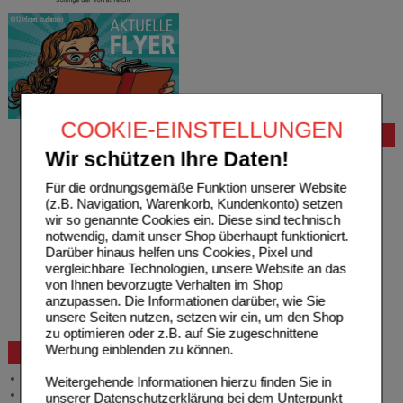
COOKIE-EINSTELLUNGEN
Bestellung
Wir schützen Ihre Daten!
Hilfe zur Anmeldung
Hilfe zum Bestellvorgang
Für die ordnungsgemäße Funktion unserer Website
Zahlungsmöglichkeiten
(z.B. Navigation, Warenkorb, Kundenkonto) setzen
Rezepte einlösen
wir so genannte Cookies ein. Diese sind technisch
Freiumschläge anfordern
notwendig, damit unser Shop überhaupt funktioniert.
Freiumschläge downloaden
Darüber hinaus helfen uns Cookies, Pixel und
Auslandsbestellung
vergleichbare Technologien, unsere Website an das
Reklamation
von Ihnen bevorzugte Verhalten im Shop
Widerrufsformular
anzupassen. Die Informationen darüber, wie Sie
Problembehebung
unsere Seiten nutzen, setzen wir ein, um den Shop
Bestellschein
zu optimieren oder z.B. auf Sie zugeschnittene
Werbung einblenden zu können.
Beratung und Service
Allgemeine Information
Weitergehende Informationen hierzu finden Sie in
Produktberatung
unserer
Datenschutzerklärung
bei dem Unterpunkt