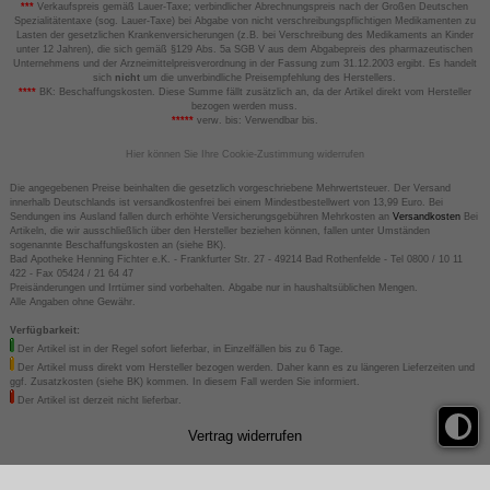
***
Verkaufspreis gemäß Lauer-Taxe; verbindlicher Abrechnungspreis nach der Großen Deutschen
Spezialitätentaxe (sog. Lauer-Taxe) bei Abgabe von nicht verschreibungspflichtigen Medikamenten zu
Lasten der gesetzlichen Krankenversicherungen (z.B. bei Verschreibung des Medikaments an Kinder
unter 12 Jahren), die sich gemäß §129 Abs. 5a SGB V aus dem Abgabepreis des pharmazeutischen
Unternehmens und der Arzneimittelpreisverordnung in der Fassung zum 31.12.2003 ergibt. Es handelt
sich
nicht
um die unverbindliche Preisempfehlung des Herstellers.
****
BK: Beschaffungskosten. Diese Summe fällt zusätzlich an, da der Artikel direkt vom Hersteller
bezogen werden muss.
*****
verw. bis: Verwendbar bis.
Hier können Sie Ihre Cookie-Zustimmung widerrufen
Die angegebenen Preise beinhalten die gesetzlich vorgeschriebene Mehrwertsteuer. Der Versand
innerhalb Deutschlands ist versandkostenfrei bei einem Mindestbestellwert von 13,99 Euro. Bei
Sendungen ins Ausland fallen durch erhöhte Versicherungsgebühren Mehrkosten an
Versandkosten
Bei
Artikeln, die wir ausschließlich über den Hersteller beziehen können, fallen unter Umständen
sogenannte Beschaffungskosten an (siehe BK).
Bad Apotheke Henning Fichter e.K. - Frankfurter Str. 27 - 49214 Bad Rothenfelde - Tel 0800 / 10 11
422 - Fax 05424 / 21 64 47
Preisänderungen und Irrtümer sind vorbehalten. Abgabe nur in haushaltsüblichen Mengen.
Alle Angaben ohne Gewähr.
Verfügbarkeit:
Der Artikel ist in der Regel sofort lieferbar, in Einzelfällen bis zu 6 Tage.
Der Artikel muss direkt vom Hersteller bezogen werden. Daher kann es zu längeren Lieferzeiten und
ggf. Zusatzkosten (siehe BK) kommen. In diesem Fall werden Sie informiert.
Der Artikel ist derzeit nicht lieferbar.
Vertrag widerrufen