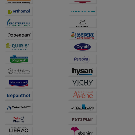
Statistik & Tracking:
Hierüber lassen sich
Informationen über die Art und Weise der Nutzung
unserer Website sammeln, mit deren Hilfe wir unsere
Website weiter für Sie optimieren können, den Inhalt
auf unserer Website aber auch die Werbung auf
Drittseiten möglichst relevant für Sie zu gestalten.
Bitte beachten Sie, dass Daten hierfür teilweise an
Dritte wie z.B. Google oder soziale Medien
übertragen werden.