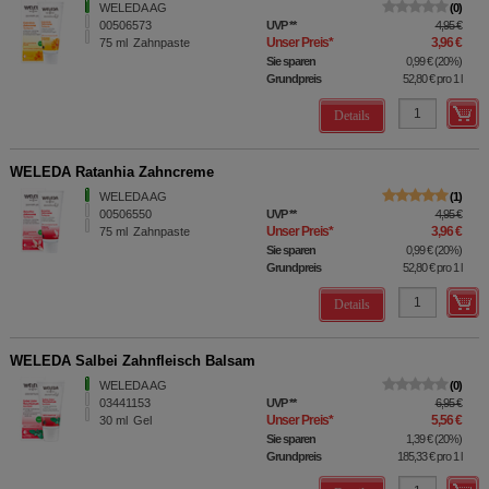
WELEDA AG
0
00506573
UVP
**
4,95 €
Unser Preis
*
3,96 €
75
ml
Zahnpaste
Sie sparen
0,99 €
(
20%
)
Grundpreis
52,80 €
pro 1 l
Details
WELEDA Ratanhia Zahncreme
WELEDA AG
1
00506550
UVP
**
4,95 €
Unser Preis
*
3,96 €
75
ml
Zahnpaste
Sie sparen
0,99 €
(
20%
)
Grundpreis
52,80 €
pro 1 l
Details
WELEDA Salbei Zahnfleisch Balsam
WELEDA AG
0
03441153
UVP
**
6,95 €
Unser Preis
*
5,56 €
30
ml
Gel
Sie sparen
1,39 €
(
20%
)
Grundpreis
185,33 €
pro 1 l