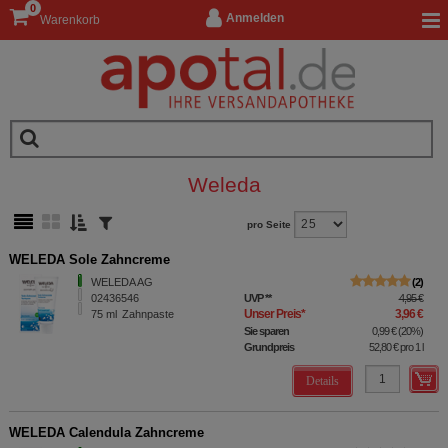
0
Anmelden
Warenkorb
Weleda
pro Seite
WELEDA Sole Zahncreme
WELEDA AG
2
02436546
UVP
**
4,95 €
Unser Preis
*
3,96 €
75
ml
Zahnpaste
Sie sparen
0,99 €
(
20%
)
Grundpreis
52,80 €
pro 1 l
Details
WELEDA Calendula Zahncreme