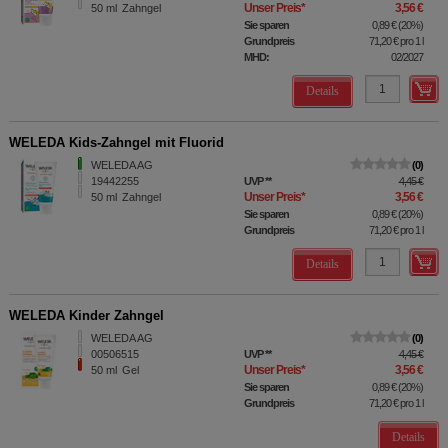
Unser Preis
*
3,56 €
50
ml
Zahngel
Sie sparen
0,89 €
(
20%
)
Grundpreis
71,20 €
pro 1 l
MHD:
02/2027
Details
WELEDA Kids-Zahngel mit Fluorid
WELEDA AG
0
19442255
UVP
**
4,45 €
Unser Preis
*
3,56 €
50
ml
Zahngel
Sie sparen
0,89 €
(
20%
)
Grundpreis
71,20 €
pro 1 l
Details
WELEDA Kinder Zahngel
WELEDA AG
0
00506515
UVP
**
4,45 €
Unser Preis
*
3,56 €
50
ml
Gel
Sie sparen
0,89 €
(
20%
)
Grundpreis
71,20 €
pro 1 l
Details