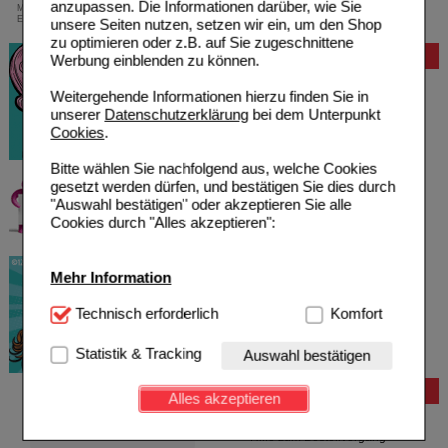
anzupassen. Die Informationen darüber, wie Sie
Mindestbestellwert von 13,99 Euro oder bei
Einsendung eines Kassenrezeptes
unsere Seiten nutzen, setzen wir ein, um den Shop
zu optimieren oder z.B. auf Sie zugeschnittene
Bewertung
Werbung einblenden zu können.
Weitergehende Informationen hierzu finden Sie in
unserer
Datenschutzerklärung
bei dem Unterpunkt
Cookies
.
Bitte wählen Sie nachfolgend aus, welche Cookies
gesetzt werden dürfen, und bestätigen Sie dies durch
"Auswahl bestätigen" oder akzeptieren Sie alle
Cookies durch "Alles akzeptieren":
Mehr Information
Technisch Notwendig:
Technisch erforderlich
Hierbei handelt es sich um
Komfort
Cookies, die für die Grundfunktionen unserer
Website notwendig sind (z.B. Navigation, Warenkorb,
Statistik & Tracking
Auswahl bestätigen
Kundenkonto), weshalb auf diese nicht verzichtet
werden kann.
Bestellung
Alles akzeptieren
Hilfe zur Anmeldung
Komfort:
Diese Cookies werden genutzt um das
Hilfe zum Bestellvorgang
Einkaufserlebnis noch ansprechender zu gestalten,