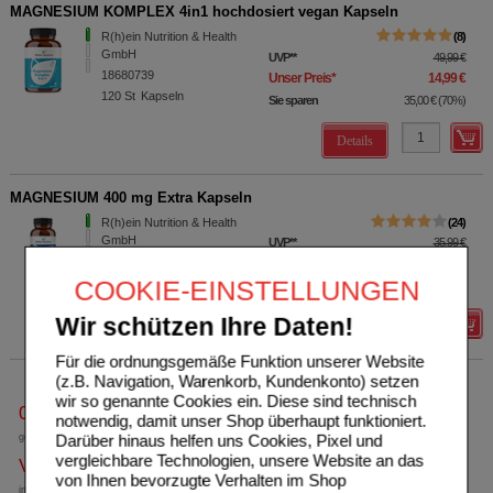
MAGNESIUM KOMPLEX 4in1 hochdosiert vegan Kapseln
R(h)ein Nutrition & Health
8
GmbH
UVP
**
49,99 €
18680739
Unser Preis
*
14,99 €
120
St
Kapseln
Sie sparen
35,00 €
(
70%
)
Details
MAGNESIUM 400 mg Extra Kapseln
R(h)ein Nutrition & Health
24
GmbH
UVP
**
35,99 €
16940248
Unser Preis
*
9,99 €
120
St
Kapseln
COOKIE-EINSTELLUNGEN
Sie sparen
26,00 €
(
72%
)
Wir schützen Ihre Daten!
Details
Für die ordnungsgemäße Funktion unserer Website
(z.B. Navigation, Warenkorb, Kundenkonto) setzen
wir so genannte Cookies ein. Diese sind technisch
0800-10 11 422
notwendig, damit unser Shop überhaupt funktioniert.
Darüber hinaus helfen uns Cookies, Pixel und
gebührenfreie Rufnummer
vergleichbare Technologien, unsere Website an das
Versandkostenfrei
von Ihnen bevorzugte Verhalten im Shop
innerhalb Deutschlands bei einem