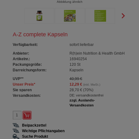
Abbildung ähnlich
A-Z complete Kapseln
Verfügbarkeit
:
sofort lieferbar
Anbieter:
R(h)ein Nutrition & Health GmbH
Artikelnr.:
16940254
Packungsgröße:
120
St
Darreichungsform:
Kapseln
UVP
**
40,99 €
Unser Preis
*
12,29 €
(inkl. MwSt.)
Sie sparen
28,70 €
(
70%
)
Versandkosten:
DE: versandkostenfrei
zzgl. Auslands-
Versandkosten
Beipackzettel
Wichtige Pflichtangaben
Suche Produkt