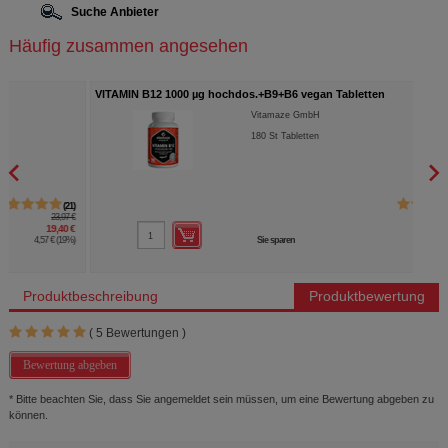
Suche Anbieter
Häufig zusammen angesehen
VITAMIN B12 1000 µg hochdos.+B9+B6 vegan Tabletten
SELE
Vitamaze GmbH
180
St
Tabletten
20
19,97 €
15,98 €
Sie sparen
3,99 €
(
20%
)
Produktbeschreibung
Produktbewertung
(
5
Bewertungen )
Bewertung abgeben
* Bitte beachten Sie, dass Sie angemeldet sein müssen, um eine Bewertung abgeben zu
können.