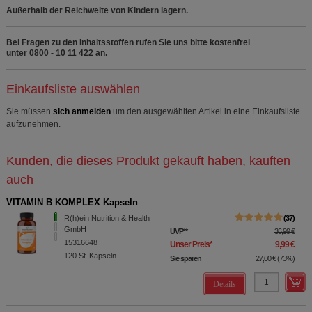
Außerhalb der Reichweite von Kindern lagern.
Bei Fragen zu den Inhaltsstoffen rufen Sie uns bitte kostenfrei
unter 0800 - 10 11 422 an.
Einkaufsliste auswählen
Sie müssen
sich anmelden
um den ausgewählten Artikel in eine Einkaufsliste
aufzunehmen.
Kunden, die dieses Produkt gekauft haben, kauften
auch
VITAMIN B KOMPLEX Kapseln
R(h)ein Nutrition & Health
37
GmbH
UVP
**
36,99 €
15316648
Unser Preis
*
9,99 €
120
St
Kapseln
Sie sparen
27,00 €
(
73%
)
Details