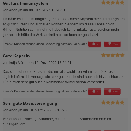
Gut fürs Immunsystem
von
Anonym
am
09. Jan. 2024 13:26:31
Ich hätte es für nicht möglich gehalten das diese Kapseln mein Immunsystem
so gut schützen und aufbauen können. Seitdem ich diese Kapseln von
R(h)ein Nutrition zu mir nehme habe ich keine Erkältungsanzeichen mehr
gehabt. Ich hätte die Wirksamkeit nicht so hoch eingeschätzt.
3 von 3 Kunden fanden diese Bewertung hilfreich.
Sie auch?
Ja
Nein
Gute Kapseln
von
katja Müller
am
18. Dez. 2023 15:34:31
Das sind sehr gute Kapseln, die mir alle wichtigen Vitamine in 2 Kapseln
täglich liefern. Ich vertrage sie sehr gut und sie sind auch leicht zu schlucken.
Fühle mich sehr gut auf die kommende Wintersaison vorbereitet.
2 von 2 Kunden fanden diese Bewertung hilfreich.
Sie auch?
Ja
Nein
Sehr gute Basisversorgung
von
Anonym
am
18. März 2022 18:13:26
Verschiedene wichtige vitamine, Mineralien und Spurenelemente im
günstigen Mix.