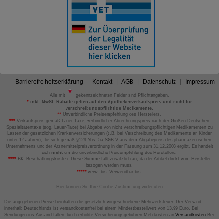
Barrierefreiheitserklärung
Kontakt
AGB
Datenschutz
Impressum
Alle mit
gekennzeichneten Felder sind Pflichtangaben.
*
inkl. MwSt. Rabatte gelten auf den Apothekenverkaufspreis und nicht für
verschreibungspflichtige Medikamente.
**
Unverbindliche Preisempfehlung des Herstellers.
***
Verkaufspreis gemäß Lauer-Taxe; verbindlicher Abrechnungspreis nach der Großen Deutschen
Spezialitätentaxe (sog. Lauer-Taxe) bei Abgabe von nicht verschreibungspflichtigen Medikamenten zu
Lasten der gesetzlichen Krankenversicherungen (z.B. bei Verschreibung des Medikaments an Kinder
unter 12 Jahren), die sich gemäß §129 Abs. 5a SGB V aus dem Abgabepreis des pharmazeutischen
Unternehmens und der Arzneimittelpreisverordnung in der Fassung zum 31.12.2003 ergibt. Es handelt
sich
nicht
um die unverbindliche Preisempfehlung des Herstellers.
****
BK: Beschaffungskosten. Diese Summe fällt zusätzlich an, da der Artikel direkt vom Hersteller
bezogen werden muss.
*****
verw. bis: Verwendbar bis.
Hier können Sie Ihre Cookie-Zustimmung widerrufen
Die angegebenen Preise beinhalten die gesetzlich vorgeschriebene Mehrwertsteuer. Der Versand
innerhalb Deutschlands ist versandkostenfrei bei einem Mindestbestellwert von 13,99 Euro. Bei
Sendungen ins Ausland fallen durch erhöhte Versicherungsgebühren Mehrkosten an
Versandkosten
Bei