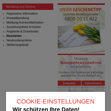
Beratung und Service
Allgemeine Information
Produktberatung
Meldung Arzneimittelrisiken
Zuzahlungsfreie Arzneien
Angebote & Downloads
Newsletter
Neukundenprämie
Stellenangebote
COOKIE-EINSTELLUNGEN
Wir schützen Ihre Daten!