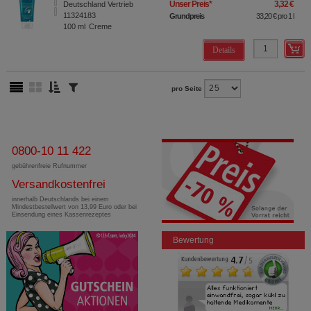
Unser Preis
*
3,32 €
Deutschland Vertrieb
11324183
Grundpreis
33,20 €
pro 1 l
100
ml
Creme
Details
pro Seite
0800-10 11 422
gebührenfreie Rufnummer
Versandkostenfrei
innerhalb Deutschlands bei einem
Mindestbestellwert von 13,99 Euro oder bei
Einsendung eines Kassenrezeptes
Bewertung