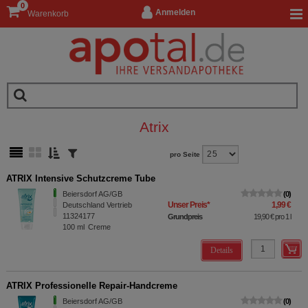
0
Anmelden
Warenkorb
Atrix
pro Seite
ATRIX Intensive Schutzcreme Tube
Beiersdorf AG/GB
0
Unser Preis
*
1,99 €
Deutschland Vertrieb
11324177
Grundpreis
19,90 €
pro 1 l
100
ml
Creme
Details
ATRIX Professionelle Repair-Handcreme
Beiersdorf AG/GB
0