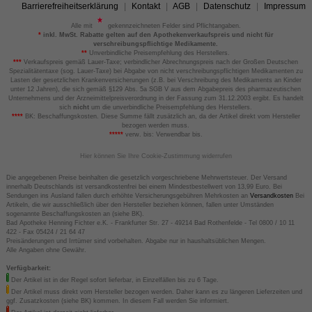
Barrierefreiheitserklärung
Kontakt
AGB
Datenschutz
Impressum
Alle mit
gekennzeichneten Felder sind Pflichtangaben.
*
inkl. MwSt. Rabatte gelten auf den Apothekenverkaufspreis und nicht für
verschreibungspflichtige Medikamente.
**
Unverbindliche Preisempfehlung des Herstellers.
***
Verkaufspreis gemäß Lauer-Taxe; verbindlicher Abrechnungspreis nach der Großen Deutschen
Spezialitätentaxe (sog. Lauer-Taxe) bei Abgabe von nicht verschreibungspflichtigen Medikamenten zu
Lasten der gesetzlichen Krankenversicherungen (z.B. bei Verschreibung des Medikaments an Kinder
unter 12 Jahren), die sich gemäß §129 Abs. 5a SGB V aus dem Abgabepreis des pharmazeutischen
Unternehmens und der Arzneimittelpreisverordnung in der Fassung zum 31.12.2003 ergibt. Es handelt
sich
nicht
um die unverbindliche Preisempfehlung des Herstellers.
****
BK: Beschaffungskosten. Diese Summe fällt zusätzlich an, da der Artikel direkt vom Hersteller
bezogen werden muss.
*****
verw. bis: Verwendbar bis.
Hier können Sie Ihre Cookie-Zustimmung widerrufen
Die angegebenen Preise beinhalten die gesetzlich vorgeschriebene Mehrwertsteuer. Der Versand
innerhalb Deutschlands ist versandkostenfrei bei einem Mindestbestellwert von 13,99 Euro. Bei
Sendungen ins Ausland fallen durch erhöhte Versicherungsgebühren Mehrkosten an
Versandkosten
Bei
Artikeln, die wir ausschließlich über den Hersteller beziehen können, fallen unter Umständen
sogenannte Beschaffungskosten an (siehe BK).
Bad Apotheke Henning Fichter e.K. - Frankfurter Str. 27 - 49214 Bad Rothenfelde - Tel 0800 / 10 11
422 - Fax 05424 / 21 64 47
Preisänderungen und Irrtümer sind vorbehalten. Abgabe nur in haushaltsüblichen Mengen.
Alle Angaben ohne Gewähr.
Verfügbarkeit:
Der Artikel ist in der Regel sofort lieferbar, in Einzelfällen bis zu 6 Tage.
Der Artikel muss direkt vom Hersteller bezogen werden. Daher kann es zu längeren Lieferzeiten und
ggf. Zusatzkosten (siehe BK) kommen. In diesem Fall werden Sie informiert.