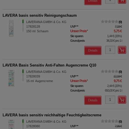
Details
LAVERA basis sensitiv Reinigungschaum
LAVERANA GMBH & Co. KG
0
17828128
UVP
**
7,19 €
Unser Preis
*
5,75 €
150
ml
Schaum
Sie sparen
1,44 €
(
20%
)
Grundpreis
38,33 €
pro 1 l
Details
LAVERA Basis Sensitiv Anti-Falten Augencreme Q10
LAVERANA GMBH & Co. KG
0
17828039
UVP
**
12,19 €
Unser Preis
*
9,75 €
15
ml
Augencreme
Sie sparen
2,44 €
(
20%
)
Grundpreis
650,00 €
pro 1 l
Details
LAVERA basis sensitiv reichhaltige Feuchtigkeitscreme
LAVERANA GMBH & Co. KG
0
17828080
UVP
**
7,99 €