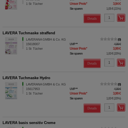
Unser Preis
*
3,94 €
1
St
Tücher
Sie sparen
1,05 €
(
21%
)
Details
LAVERA Tuchmaske straffend
LAVERANA GMBH & Co. KG
0
15618007
UVP
**
4,99 €
Unser Preis
*
3,99 €
1
St
Tücher
Sie sparen
1,00 €
(
20%
)
Details
LAVERA Tuchmaske Hydro
LAVERANA GMBH & Co. KG
0
15617953
UVP
**
4,99 €
Unser Preis
*
3,99 €
1
St
Tücher
Sie sparen
1,00 €
(
20%
)
Details
LAVERA basis sensitiv Creme