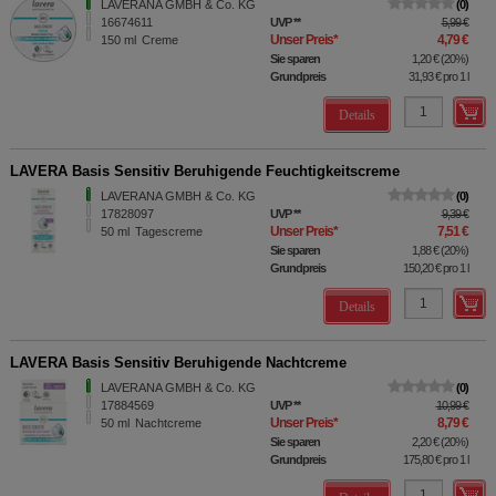
LAVERANA GMBH & Co. KG
0
16674611
UVP
**
5,99 €
Unser Preis
*
4,79 €
150
ml
Creme
Sie sparen
1,20 €
(
20%
)
Grundpreis
31,93 €
pro 1 l
Details
LAVERA Basis Sensitiv Beruhigende Feuchtigkeitscreme
LAVERANA GMBH & Co. KG
0
17828097
UVP
**
9,39 €
Unser Preis
*
7,51 €
50
ml
Tagescreme
Sie sparen
1,88 €
(
20%
)
Grundpreis
150,20 €
pro 1 l
Details
LAVERA Basis Sensitiv Beruhigende Nachtcreme
LAVERANA GMBH & Co. KG
0
17884569
UVP
**
10,99 €
Unser Preis
*
8,79 €
50
ml
Nachtcreme
Sie sparen
2,20 €
(
20%
)
Grundpreis
175,80 €
pro 1 l