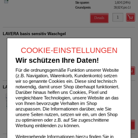
Sie sparen
1,60 €
(
24%
)
Grundpreis
39,92 €
pro 1 l
Details
LAVERA basis sensitiv Waschgel
LAVERANA GMBH & Co. KG
0
17828105
UVP
**
5,99 €
COOKIE-EINSTELLUNGEN
Unser Preis
*
4,79 €
125
ml
Gel
Sie sparen
1,20 €
(
20%
)
Wir schützen Ihre Daten!
Grundpreis
38,32 €
pro 1 l
Für die ordnungsgemäße Funktion unserer Website
Details
(z.B. Navigation, Warenkorb, Kundenkonto) setzen
wir so genannte Cookies ein. Diese sind technisch
notwendig, damit unser Shop überhaupt funktioniert.
LAVERA Neutral Akutcreme mit Mikrosilber
Darüber hinaus helfen uns Cookies, Pixel und
LAVERANA GMBH & Co. KG
0
vergleichbare Technologien, unsere Website an das
14024607
UVP
**
14,89 €
von Ihnen bevorzugte Verhalten im Shop
Unser Preis
*
11,91 €
75
ml
Creme
anzupassen. Die Informationen darüber, wie Sie
Sie sparen
2,98 €
(
20%
)
unsere Seiten nutzen, setzen wir ein, um den Shop
Grundpreis
158,80 €
pro 1 l
zu optimieren oder z.B. auf Sie zugeschnittene
Details
Werbung einblenden zu können.
Weitergehende Informationen hierzu finden Sie in