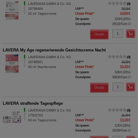
LAVERANA GMBH & Co. KG
0
18798464
UVP
**
18,19 €
Unser Preis
*
14,55 €
50
ml
Tagescreme
Sie sparen
3,64 €
(
20%
)
Grundpreis
291,00 €
pro 1 l
Details
LAVERA My Age regenerierende Gesichtscreme Nacht
LAVERANA GMBH & Co. KG
0
18798501
UVP
**
19,29 €
Unser Preis
*
15,43 €
50
ml
Nachtcreme
Sie sparen
3,86 €
(
20%
)
Grundpreis
308,60 €
pro 1 l
Details
LAVERA straffende Tagespflege
LAVERANA GMBH & Co. KG
0
17502763
UVP
**
16,49 €
Unser Preis
*
13,19 €
50
ml
Tagescreme
Sie sparen
3,30 €
(
20%
)
Grundpreis
263,80 €
pro 1 l