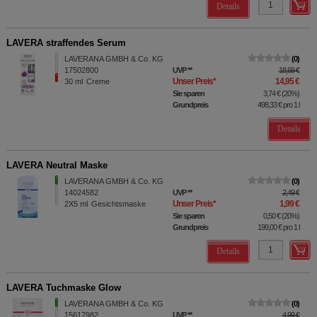
Details
LAVERA straffendes Serum
LAVERANA GMBH & Co. KG
0
17502800
UVP
**
18,69 €
Unser Preis
*
14,95 €
30
ml
Creme
Sie sparen
3,74 €
(
20%
)
Grundpreis
498,33 €
pro 1 l
Details
LAVERA Neutral Maske
LAVERANA GMBH & Co. KG
0
14024582
UVP
**
2,49 €
Unser Preis
*
1,99 €
2X5
ml
Gesichtsmaske
Sie sparen
0,50 €
(
20%
)
Grundpreis
199,00 €
pro 1 l
Details
LAVERA Tuchmaske Glow
LAVERANA GMBH & Co. KG
0
15617982
UVP
**
4,99 €