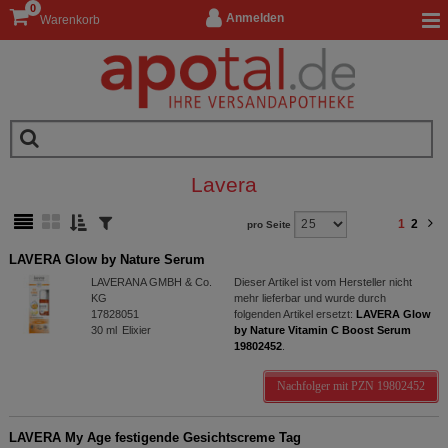
0
Anmelden
Warenkorb
Lavera
1
2
pro Seite
LAVERA Glow by Nature Serum
LAVERANA GMBH & Co.
Dieser Artikel ist vom Hersteller nicht
KG
mehr lieferbar und wurde durch
17828051
folgenden Artikel ersetzt:
LAVERA Glow
30
ml
Elixier
by Nature Vitamin C Boost Serum
19802452
.
Nachfolger mit PZN 19802452
LAVERA My Age festigende Gesichtscreme Tag