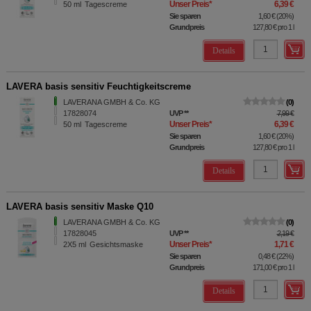
Unser Preis
*
6,39 €
50
ml
Tagescreme
Sie sparen
1,60 €
(
20%
)
Grundpreis
127,80 €
pro 1 l
Details
LAVERA basis sensitiv Feuchtigkeitscreme
LAVERANA GMBH & Co. KG
0
17828074
UVP
**
7,99 €
Unser Preis
*
6,39 €
50
ml
Tagescreme
Sie sparen
1,60 €
(
20%
)
Grundpreis
127,80 €
pro 1 l
Details
LAVERA basis sensitiv Maske Q10
LAVERANA GMBH & Co. KG
0
17828045
UVP
**
2,19 €
Unser Preis
*
1,71 €
2X5
ml
Gesichtsmaske
Sie sparen
0,48 €
(
22%
)
Grundpreis
171,00 €
pro 1 l
Details