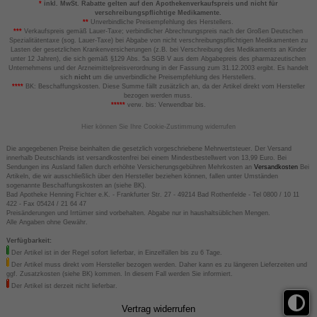
*
inkl. MwSt. Rabatte gelten auf den Apothekenverkaufspreis und nicht für
verschreibungspflichtige Medikamente.
**
Unverbindliche Preisempfehlung des Herstellers.
***
Verkaufspreis gemäß Lauer-Taxe; verbindlicher Abrechnungspreis nach der Großen Deutschen
Spezialitätentaxe (sog. Lauer-Taxe) bei Abgabe von nicht verschreibungspflichtigen Medikamenten zu
Lasten der gesetzlichen Krankenversicherungen (z.B. bei Verschreibung des Medikaments an Kinder
unter 12 Jahren), die sich gemäß §129 Abs. 5a SGB V aus dem Abgabepreis des pharmazeutischen
Unternehmens und der Arzneimittelpreisverordnung in der Fassung zum 31.12.2003 ergibt. Es handelt
sich
nicht
um die unverbindliche Preisempfehlung des Herstellers.
****
BK: Beschaffungskosten. Diese Summe fällt zusätzlich an, da der Artikel direkt vom Hersteller
bezogen werden muss.
*****
verw. bis: Verwendbar bis.
Hier können Sie Ihre Cookie-Zustimmung widerrufen
Die angegebenen Preise beinhalten die gesetzlich vorgeschriebene Mehrwertsteuer. Der Versand
innerhalb Deutschlands ist versandkostenfrei bei einem Mindestbestellwert von 13,99 Euro. Bei
Sendungen ins Ausland fallen durch erhöhte Versicherungsgebühren Mehrkosten an
Versandkosten
Bei
Artikeln, die wir ausschließlich über den Hersteller beziehen können, fallen unter Umständen
sogenannte Beschaffungskosten an (siehe BK).
Bad Apotheke Henning Fichter e.K. - Frankfurter Str. 27 - 49214 Bad Rothenfelde - Tel 0800 / 10 11
422 - Fax 05424 / 21 64 47
Preisänderungen und Irrtümer sind vorbehalten. Abgabe nur in haushaltsüblichen Mengen.
Alle Angaben ohne Gewähr.
Verfügbarkeit:
Der Artikel ist in der Regel sofort lieferbar, in Einzelfällen bis zu 6 Tage.
Der Artikel muss direkt vom Hersteller bezogen werden. Daher kann es zu längeren Lieferzeiten und
ggf. Zusatzkosten (siehe BK) kommen. In diesem Fall werden Sie informiert.
Der Artikel ist derzeit nicht lieferbar.
Vertrag widerrufen