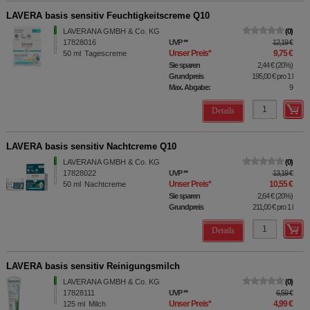
LAVERA basis sensitiv Feuchtigkeitscreme Q10
LAVERANA GMBH & Co. KG
0
17828016
UVP
**
12,19 €
Unser Preis
*
9,75 €
50
ml
Tagescreme
Sie sparen
2,44 €
(
20%
)
Grundpreis
195,00 €
pro 1 l
Max. Abgabe:
9
Details
LAVERA basis sensitiv Nachtcreme Q10
LAVERANA GMBH & Co. KG
0
17828022
UVP
**
13,19 €
Unser Preis
*
10,55 €
50
ml
Nachtcreme
Sie sparen
2,64 €
(
20%
)
Grundpreis
211,00 €
pro 1 l
Details
LAVERA basis sensitiv Reinigungsmilch
LAVERANA GMBH & Co. KG
0
17828111
UVP
**
6,59 €
Unser Preis
*
4,99 €
125
ml
Milch