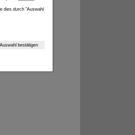
ie dies durch "Auswahl
nserer Website
Auswahl bestätigen
tet werden kann.
estalten,
rhaltensweisen (z.B.
nisse zugeschrittene
ng unserer Website
uf unserer Website aber
, dass Daten hierfür