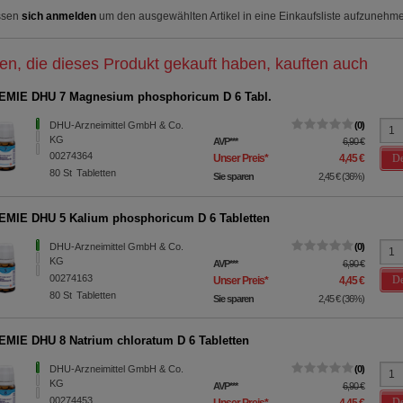
ssen
sich anmelden
um den ausgewählten Artikel in eine Einkaufsliste aufzunehm
n, die dieses Produkt gekauft haben, kauften auch
EMIE DHU 7 Magnesium phosphoricum D 6 Tabl.
DHU-Arzneimittel GmbH & Co.
0
KG
AVP
***
6,90 €
00274364
De
Unser Preis
*
4,45 €
80
St
Tabletten
Sie sparen
2,45 €
(
36%
)
MIE DHU 5 Kalium phosphoricum D 6 Tabletten
DHU-Arzneimittel GmbH & Co.
0
KG
AVP
***
6,90 €
00274163
De
Unser Preis
*
4,45 €
80
St
Tabletten
Sie sparen
2,45 €
(
36%
)
MIE DHU 8 Natrium chloratum D 6 Tabletten
DHU-Arzneimittel GmbH & Co.
0
KG
AVP
***
6,90 €
00274453
De
Unser Preis
*
4,45 €