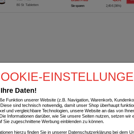
80
St
Tabletten
Sie sparen
2,45 €
(
36%
)
OOKIE-EINSTELLUNG
Ihre Daten!
e Funktion unserer Website (z.B. Navigation, Warenkorb, Kundenkon
Diese sind technisch notwendig, damit unser Shop überhaupt funktio
ixel und vergleichbare Technologien, unsere Website an das von Ihne
ie Informationen darüber, wie Sie unsere Seiten nutzen, setzen wir 
auf Sie zugeschnittene Werbung einblenden zu können.
ionen hierzu finden Sie in unserer
Datenschutzerklärung
bei dem Un