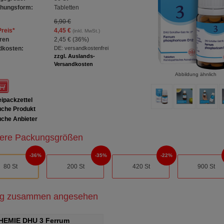
chungsform:
Tabletten
6,90 €
Preis
*
4,45 €
(inkl. MwSt.)
ren
2,45 €
(
36%
)
dkosten:
DE: versandkostenfrei
zzgl. Auslands-
Versandkosten
Abbildung ähnlich
ipackzettel
che Produkt
che Anbieter
ere Packungsgrößen
36%
35%
22%
80 St
200 St
420 St
900 St
ig zusammen angesehen
HEMIE DHU 3 Ferrum