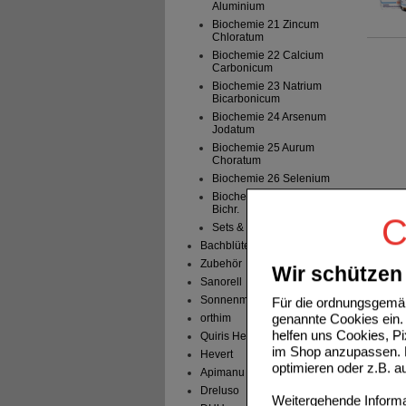
Aluminium
Biochemie 21 Zincum
Chloratum
Biochemie 22 Calcium
Carbonicum
Biochemie 23 Natrium
Bicarbonicum
Biochemie 24 Arsenum
Jodatum
Biochemie 25 Aurum
Choratum
Biochemie 26 Selenium
Biochemie 27 Kalium
Bichr.
C
Sets & sonstiges
Bachblüten
Zubehör
Wir schützen 
Sanorell
Sonnenmoor
Für die ordnungsgemäß
genannte Cookies ein. 
orthim
helfen uns Cookies, P
Quiris Healthcare
im Shop anzupassen. D
Hevert
optimieren oder z.B. 
Apimanu
Dreluso
Weitergehende Informat