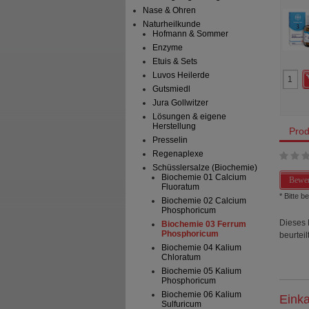
phosp
Nase & Ohren
Naturheilkunde
Hofmann & Sommer
Enzyme
Etuis & Sets
Luvos Heilerde
Gutsmiedl
Jura Gollwitzer
Lösungen & eigene
Herstellung
Prod
Presselin
Regenaplexe
Schüsslersalze (Biochemie)
Biochemie 01 Calcium
Bewer
Fluoratum
* Bitte 
Biochemie 02 Calcium
Phosphoricum
Dieses 
Biochemie 03 Ferrum
Phosphoricum
beurteilt
Biochemie 04 Kalium
Chloratum
Biochemie 05 Kalium
Phosphoricum
Biochemie 06 Kalium
Einka
Sulfuricum