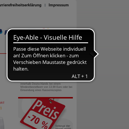
rrierefreiheitserklärung
Impressum
Seite drucken
0800-10 11 422
gebührenfreie Rufnummer
Versandkostenfrei
innerhalb Deutschlands bei einem
Mindestbestellwert von 13,99 Euro oder bei
Einsendung eines Kassenrezeptes
kt!
)