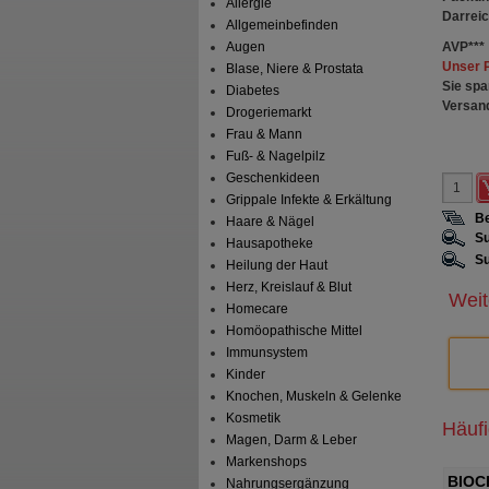
Allergie
Darrei
Allgemeinbefinden
AVP
***
Augen
Unser 
Blase, Niere & Prostata
Sie spa
Diabetes
Versan
Drogeriemarkt
Frau & Mann
Fuß- & Nagelpilz
Geschenkideen
Grippale Infekte & Erkältung
Be
Haare & Nägel
Su
Hausapotheke
Su
Heilung der Haut
Herz, Kreislauf & Blut
Weit
Homecare
Homöopathische Mittel
Immunsystem
Kinder
Knochen, Muskeln & Gelenke
Kosmetik
Häuf
Magen, Darm & Leber
Markenshops
BIOC
Nahrungsergänzung