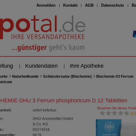
Anmelden
Kontakt
AGB
Datenschutz
Ba
ellung
Kundendaten
Ihre Apotheke
seite
Naturheilkunde
Schüsslersalze (Biochemie)
Biochemie 03 Ferrum
oricum
HEMIE DHU 3 Ferrum phosphoricum D 12 Tabletten
Bewerten Sie dieses Produ
arkeit
:
sofort lieferbar
(0.0
r:
DHU-Arzneimittel GmbH
& Co. KG
r.:
00274016
gsgröße:
80
St