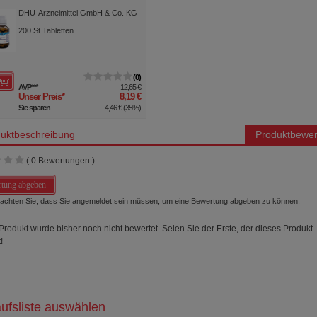
horicum D 12 Tabletten
DHU-Arzneimittel GmbH & Co. KG
200
St
Tabletten
0
AVP
***
12,65 €
Unser Preis
*
8,19 €
Sie sparen
4,46 €
(
35%
)
uktbeschreibung
Produktbewer
(
0
Bewertungen )
tung abgeben
beachten Sie, dass Sie angemeldet sein müssen, um eine Bewertung abgeben zu können.
Produkt wurde bisher noch nicht bewertet. Seien Sie der Erste, der dieses Produkt
!
ufsliste auswählen