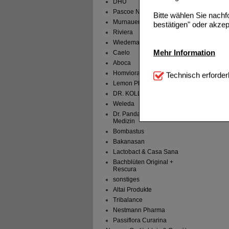
DHU
Pascoe Naturmedizin
Bitte wählen Sie nach
Murnauers - Bachblüten
bestätigen" oder akzep
Riviera
Wiedemann
Mehr Information
Caelo
Aboca
Technisch Notwendi
Homviora
Technisch erforder
notwendig sind (z.B. N
Lemon Pharma
DR. KOLL Biopharm
Komfort:
Diese Cookie
Weleda
beispielsweise für di
Dr. Pandalis Urheimische
Spracheinstellung) an
Medizin
Inhalte anzuzeigen un
Bombastus
Bakanasan
Statistik & Tracking:
H
Lactobact & Casa Sana
sammeln, mit deren Hil
Bachblüten Original +
auch die Werbung auf Dr
Rescura
teilweise an Dritte wi
sonstiges
Altai Produkte
Tribalance
Nestmann Pharma
Passiflora Curarina