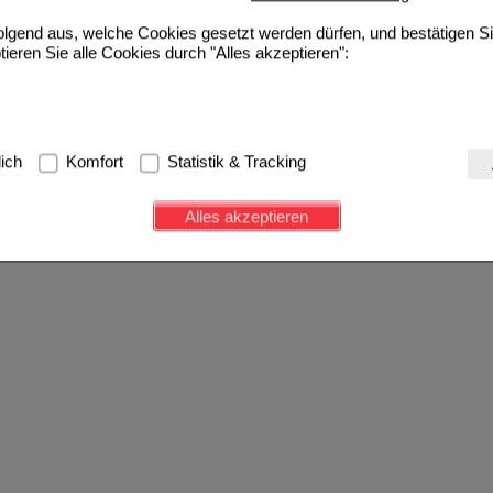
folgend aus, welche Cookies gesetzt werden dürfen, und bestätigen S
tieren Sie alle Cookies durch "Alles akzeptieren":
g:
Hierbei handelt es sich um Cookies, die für die Grundfunktionen u
lich
Komfort
Statistik & Tracking
avigation, Warenkorb, Kundenkonto), weshalb auf diese nicht verzich
s werden genutzt um das Einkaufserlebnis noch ansprechender zu g
Alles akzeptieren
e Wiedererkennung des Besuchers oder unsere Seite an bevorzugte Ve
zupassen. Komfort-Cookies ermöglichen es uns auch auf Ihre Bedürf
d unser Partnerprogramm zu betreiben.
ierüber lassen sich Informationen über die Art und Weise der Nutzu
fe wir unsere Website weiter für Sie optimieren können, den Inhalt a
ittseiten möglichst relevant für Sie zu gestalten. Bitte beachten Sie
e z.B. Google oder soziale Medien übertragen werden.