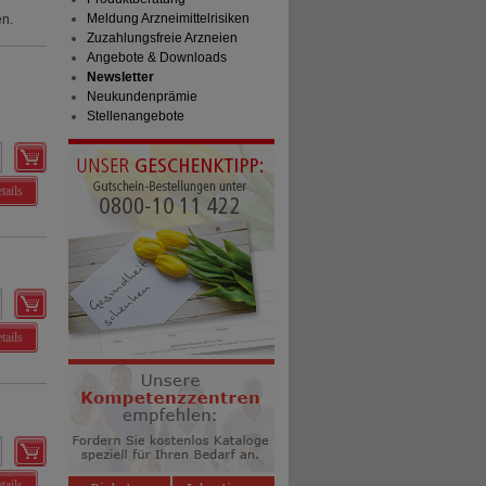
Meldung Arzneimittelrisiken
en.
Zuzahlungsfreie Arzneien
Angebote & Downloads
Newsletter
Neukundenprämie
Stellenangebote
tails
tails
tails