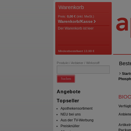
Warenkorb
Preis:
0,00 €
(inkl. MwSt.)
Warenkorb/Kasse
Der Warenkorb ist leer
Mindestbestellwert 13,99 €
Best
Produkt / Anbieter / Wirkstoff
Start
Suchen
Phosph
Angebote
BIOC
Topseller
Verfügb
Apothekensortiment
Anbiete
NEU bei uns
Aus der TV-Werbung
Artikeln
Preisknüller
Packun