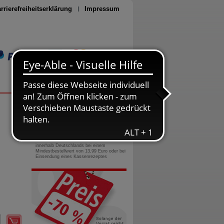
rrierefreiheitserklärung
Impressum
Seite drucken
0800-10 11 422
gebührenfreie Rufnummer
Versandkostenfrei
innerhalb Deutschlands bei einem
Mindestbestellwert von 13,99 Euro oder bei
Einsendung eines Kassenrezeptes