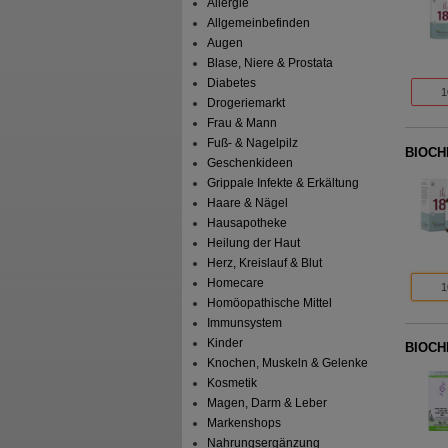
Allergie
Allgemeinbefinden
Augen
Blase, Niere & Prostata
Diabetes
1
Drogeriemarkt
Frau & Mann
Fuß- & Nagelpilz
BIOCHE
Geschenkideen
Grippale Infekte & Erkältung
Haare & Nägel
Hausapotheke
Heilung der Haut
Herz, Kreislauf & Blut
Homecare
1
Homöopathische Mittel
Immunsystem
Kinder
BIOCHE
Knochen, Muskeln & Gelenke
Kosmetik
Magen, Darm & Leber
Markenshops
Nahrungsergänzung