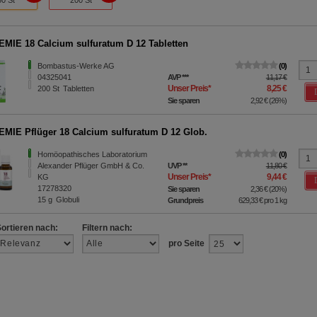
80 St
200 St
MIE 18 Calcium sulfuratum D 12 Tabletten
Bombastus-Werke AG
0
04325041
AVP
***
11,17 €
Unser Preis
*
8,25 €
200
St
Tabletten
Sie sparen
2,92 €
(
26%
)
MIE Pflüger 18 Calcium sulfuratum D 12 Glob.
Homöopathisches Laboratorium
0
Alexander Pflüger GmbH & Co.
UVP
**
11,80 €
Unser Preis
*
9,44 €
KG
17278320
Sie sparen
2,36 €
(
20%
)
15
g
Globuli
Grundpreis
629,33 €
pro 1 kg
Sortieren nach:
Filtern nach:
pro Seite