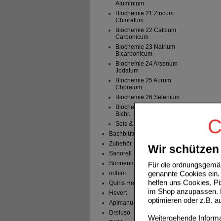
Aluminium
Biochemie 21 Zincum
Chloratum
Biochemie 22 Calcium
Carbonicum
Biochemie 23 Natrium
Bicarbonicum
Biochemie 24 Arsenum
Jodatum
Biochemie 25 Aurum
Choratum
Biochemie 26 Selenium
Biochemie 27 Kalium
Bichr.
C
Sets & sonstiges
Bachblüten
Zubehör
Wir schützen 
Sanorell
Sonnenmoor
Für die ordnungsgemäß
genannte Cookies ein. 
orthim
helfen uns Cookies, P
Quiris Healthcare
im Shop anzupassen. D
Hevert
optimieren oder z.B. 
Apimanu
Dreluso
Weitergehende Informat