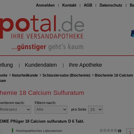
Anmelden
Kontakt
AGB
Datenschutz
Ba
ellung
Kundendaten
Ihre Apotheke
seite
Naturheilkunde
Schüsslersalze (Biochemie)
Biochemie 18 Calcium
atum
hemie 18 Calcium Sulfuratum
Sortieren nach:
Filtern nach:
pro Seite
MIE Pflüger 18 Calcium sulfuratum D 6 Tabl.
Homöopathisches Laboratorium
0