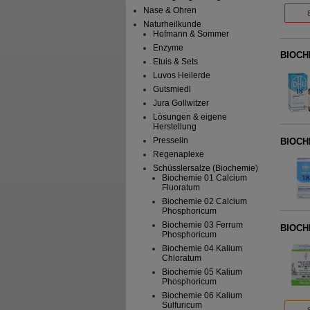
Nase & Ohren
Naturheilkunde
Hofmann & Sommer
Enzyme
BIOCHE
Etuis & Sets
Luvos Heilerde
Gutsmiedl
Jura Gollwitzer
Lösungen & eigene
Herstellung
Presselin
BIOCHE
Regenaplexe
Schüsslersalze (Biochemie)
Biochemie 01 Calcium
Fluoratum
Biochemie 02 Calcium
Phosphoricum
Biochemie 03 Ferrum
BIOCHE
Phosphoricum
Biochemie 04 Kalium
Chloratum
Biochemie 05 Kalium
Phosphoricum
Biochemie 06 Kalium
Sulfuricum