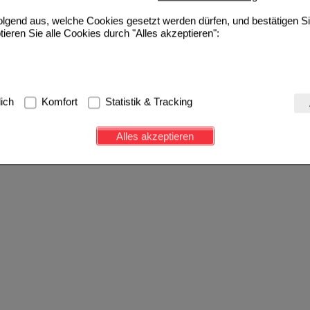
folgend aus, welche Cookies gesetzt werden dürfen, und bestätigen S
tieren Sie alle Cookies durch "Alles akzeptieren":
g:
Hierbei handelt es sich um Cookies, die für die Grundfunktionen u
lich
Komfort
Statistik & Tracking
avigation, Warenkorb, Kundenkonto), weshalb auf diese nicht verzich
s werden genutzt um das Einkaufserlebnis noch ansprechender zu g
Alles akzeptieren
e Wiedererkennung des Besuchers oder unsere Seite an bevorzugte Ve
zupassen. Komfort-Cookies ermöglichen es uns auch auf Ihre Bedürf
d unser Partnerprogramm zu betreiben.
ierüber lassen sich Informationen über die Art und Weise der Nutzu
fe wir unsere Website weiter für Sie optimieren können, den Inhalt a
ittseiten möglichst relevant für Sie zu gestalten. Bitte beachten Sie
e z.B. Google oder soziale Medien übertragen werden.