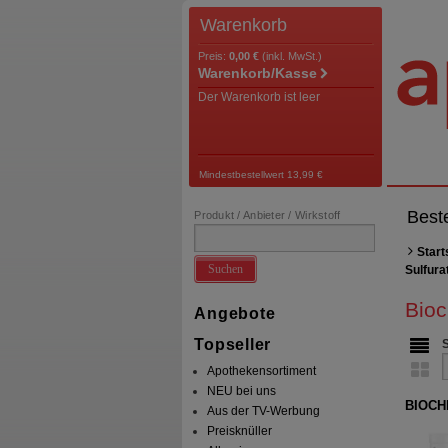
Warenkorb
Preis:
0,00 €
(inkl. MwSt.)
Warenkorb/Kasse
Der Warenkorb ist leer
Mindestbestellwert 13,99 €
Best
Produkt / Anbieter / Wirkstoff
Start
Suchen
Sulfur
Bioc
Angebote
Topseller
Apothekensortiment
NEU bei uns
BIOCHE
Aus der TV-Werbung
Preisknüller