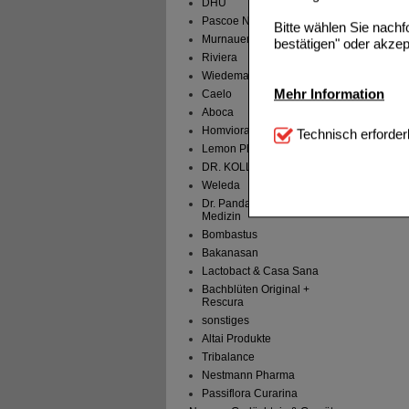
DHU
Pascoe Naturmedizin
Bitte wählen Sie nach
Murnauers - Bachblüten
bestätigen" oder akzep
Riviera
Wiedemann
Mehr Information
Caelo
Aboca
Technisch Notwendi
Homviora
Technisch erforder
notwendig sind (z.B. N
Lemon Pharma
DR. KOLL Biopharm
Komfort:
Diese Cookie
Weleda
beispielsweise für di
Dr. Pandalis Urheimische
Spracheinstellung) an
Medizin
Inhalte anzuzeigen un
Bombastus
Bakanasan
Statistik & Tracking:
H
Lactobact & Casa Sana
sammeln, mit deren Hil
Bachblüten Original +
auch die Werbung auf Dr
Rescura
teilweise an Dritte wi
sonstiges
Altai Produkte
Tribalance
Nestmann Pharma
Passiflora Curarina