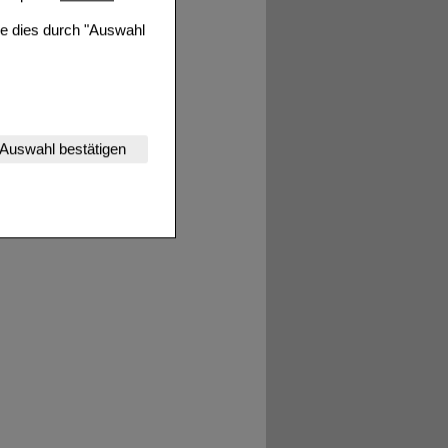
ie dies durch "Auswahl
nserer Website
Auswahl bestätigen
tet werden kann.
estalten,
rhaltensweisen (z.B.
nisse zugeschrittene
ng unserer Website
uf unserer Website aber
, dass Daten hierfür