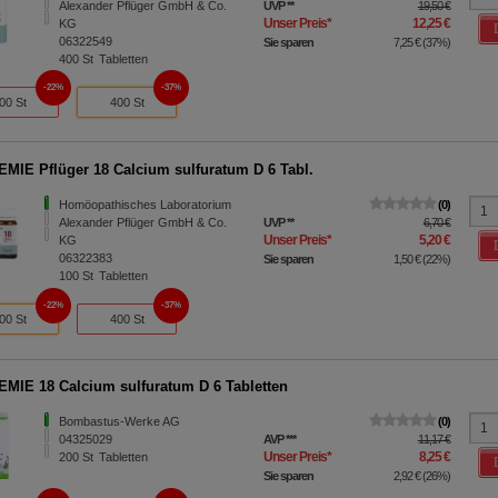
Alexander Pflüger GmbH & Co.
UVP
**
19,50 €
Unser Preis
*
12,25 €
KG
06322549
Sie sparen
7,25 €
(
37%
)
400
St
Tabletten
22%
37%
00 St
400 St
MIE Pflüger 18 Calcium sulfuratum D 6 Tabl.
Homöopathisches Laboratorium
0
Alexander Pflüger GmbH & Co.
UVP
**
6,70 €
Unser Preis
*
5,20 €
KG
06322383
Sie sparen
1,50 €
(
22%
)
100
St
Tabletten
22%
37%
00 St
400 St
MIE 18 Calcium sulfuratum D 6 Tabletten
Bombastus-Werke AG
0
04325029
AVP
***
11,17 €
Unser Preis
*
8,25 €
200
St
Tabletten
Sie sparen
2,92 €
(
26%
)