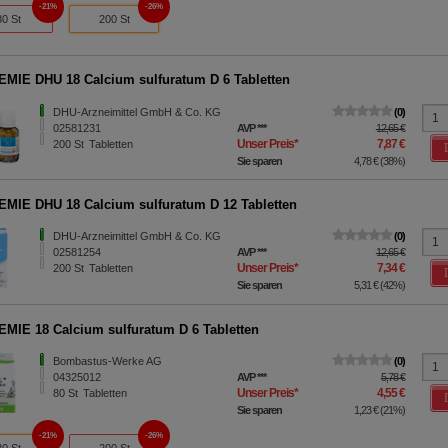
21%
26%
80 St
200 St
MIE DHU 18 Calcium sulfuratum D 6 Tabletten
DHU-Arzneimittel GmbH & Co. KG
0
02581231
AVP
***
12,65 €
Unser Preis
*
7,87 €
200
St
Tabletten
Sie sparen
4,78 €
(
38%
)
MIE DHU 18 Calcium sulfuratum D 12 Tabletten
DHU-Arzneimittel GmbH & Co. KG
0
02581254
AVP
***
12,65 €
Unser Preis
*
7,34 €
200
St
Tabletten
Sie sparen
5,31 €
(
42%
)
MIE 18 Calcium sulfuratum D 6 Tabletten
Bombastus-Werke AG
0
04325012
AVP
***
5,78 €
Unser Preis
*
4,55 €
80
St
Tabletten
Sie sparen
1,23 €
(
21%
)
21%
26%