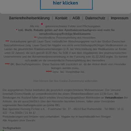
Barrierefreiheitserklärung
Kontakt
AGB
Datenschutz
Impressum
Alle mit
gekennzeichneten Felder sind Pflichtangaben.
*
inkl. MwSt. Rabatte gelten auf den Apothekenverkaufspreis und nicht für
verschreibungspflichtige Medikamente.
**
Unverbindliche Preisempfehlung des Herstellers.
***
Verkaufspreis gemäß Lauer-Taxe; verbindlicher Abrechnungspreis nach der Großen Deutschen
Spezialitätentaxe (sog. Lauer-Taxe) bei Abgabe von nicht verschreibungspflichtigen Medikamenten zu
Lasten der gesetzlichen Krankenversicherungen (z.B. bei Verschreibung des Medikaments an Kinder
unter 12 Jahren), die sich gemäß §129 Abs. 5a SGB V aus dem Abgabepreis des pharmazeutischen
Unternehmens und der Arzneimittelpreisverordnung in der Fassung zum 31.12.2003 ergibt. Es handelt
sich
nicht
um die unverbindliche Preisempfehlung des Herstellers.
****
BK: Beschaffungskosten. Diese Summe fällt zusätzlich an, da der Artikel direkt vom Hersteller
bezogen werden muss.
*****
verw. bis: Verwendbar bis.
Hier können Sie Ihre Cookie-Zustimmung widerrufen
Die angegebenen Preise beinhalten die gesetzlich vorgeschriebene Mehrwertsteuer. Der Versand
innerhalb Deutschlands ist versandkostenfrei bei einem Mindestbestellwert von 13,99 Euro. Bei
Sendungen ins Ausland fallen durch erhöhte Versicherungsgebühren Mehrkosten an
Versandkosten
Bei
Artikeln, die wir ausschließlich über den Hersteller beziehen können, fallen unter Umständen
sogenannte Beschaffungskosten an (siehe BK).
Bad Apotheke Henning Fichter e.K. - Frankfurter Str. 27 - 49214 Bad Rothenfelde - Tel 0800 / 10 11
422 - Fax 05424 / 21 64 47
Preisänderungen und Irrtümer sind vorbehalten. Abgabe nur in haushaltsüblichen Mengen.
Alle Angaben ohne Gewähr.
Verfügbarkeit: