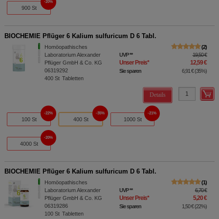
20%
900 St
BIOCHEMIE Pflüger 6 Kalium sulfuricum D 6 Tabl.
Homöopathisches
2
Laboratorium Alexander
UVP
**
19,50 €
Unser Preis
*
12,59 €
Pflüger GmbH & Co. KG
06319292
Sie sparen
6,91 €
(
35%
)
400
St
Tabletten
Details
22%
35%
21%
100 St
400 St
1000 St
20%
4000 St
BIOCHEMIE Pflüger 6 Kalium sulfuricum D 6 Tabl.
Homöopathisches
1
Laboratorium Alexander
UVP
**
6,70 €
Unser Preis
*
5,20 €
Pflüger GmbH & Co. KG
06319286
Sie sparen
1,50 €
(
22%
)
100
St
Tabletten