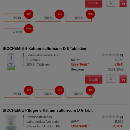
Details
36%
35%
22%
80 St
200 St
420 St
20%
900 St
BIOCHEMIE 6 Kalium sulfuricum D 6 Tabletten
Bombastus-Werke AG
0
01365927
AVP
***
11,17 €
Unser Preis
*
7,99 €
200
St
Tabletten
Sie sparen
3,18 €
(
28%
)
Details
21%
28%
32%
80 St
200 St
500 St
BIOCHEMIE Pflüger 6 Kalium sulfuricum D 6 Tabl.
Homöopathisches
0
Laboratorium Alexander
UVP
**
33,30 €
Unser Preis
*
26,40 €
Pflüger GmbH & Co. KG