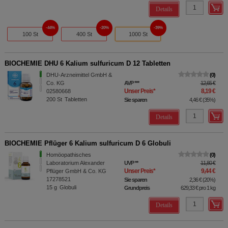
Details
44%
20%
39%
100 St
400 St
1000 St
BIOCHEMIE DHU 6 Kalium sulfuricum D 12 Tabletten
DHU-Arzneimittel GmbH &
0
Co. KG
AVP
***
12,65 €
Unser Preis
*
8,19 €
02580668
200
St
Tabletten
Sie sparen
4,46 €
(
35%
)
Details
BIOCHEMIE Pflüger 6 Kalium sulfuricum D 6 Globuli
Homöopathisches
0
Laboratorium Alexander
UVP
**
11,80 €
Unser Preis
*
9,44 €
Pflüger GmbH & Co. KG
17278521
Sie sparen
2,36 €
(
20%
)
15
g
Globuli
Grundpreis
629,33 €
pro 1 kg
Details