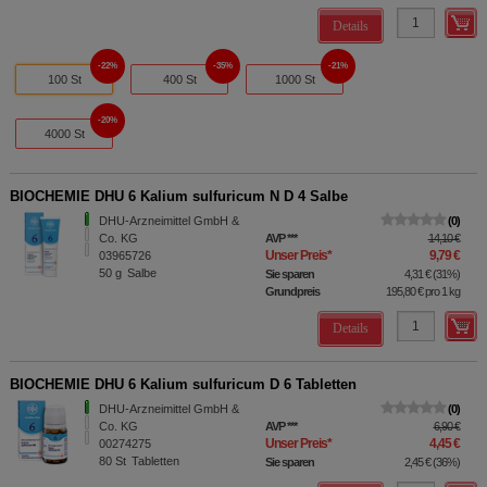
Details
22%
35%
21%
100 St
400 St
1000 St
20%
4000 St
BIOCHEMIE DHU 6 Kalium sulfuricum N D 4 Salbe
DHU-Arzneimittel GmbH &
0
Co. KG
AVP
***
14,10 €
Unser Preis
*
9,79 €
03965726
50
g
Salbe
Sie sparen
4,31 €
(
31%
)
Grundpreis
195,80 €
pro 1 kg
Details
BIOCHEMIE DHU 6 Kalium sulfuricum D 6 Tabletten
DHU-Arzneimittel GmbH &
0
Co. KG
AVP
***
6,90 €
Unser Preis
*
4,45 €
00274275
80
St
Tabletten
Sie sparen
2,45 €
(
36%
)