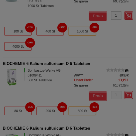
06319300
Sie sparen
6,90 €
(
21%
)
1000
St
Tabletten
Details
22%
35%
21%
100 St
400 St
1000 St
20%
4000 St
BIOCHEMIE 6 Kalium sulfuricum D 6 Tabletten
Bombastus-Werke AG
0
01009411
AVP
***
19,33 €
Unser Preis
*
13,15 €
500
St
Tabletten
Sie sparen
6,18 €
(
32%
)
Details
21%
28%
32%
80 St
200 St
500 St
BIOCHEMIE 6 Kalium sulfuricum D 6 Tabletten
Bombastus-Werke AG
0