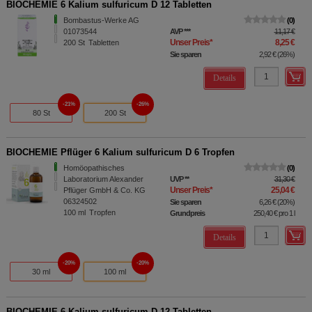
BIOCHEMIE 6 Kalium sulfuricum D 12 Tabletten
Bombastus-Werke AG
0
01073544
AVP
***
11,17 €
Unser Preis
*
8,25 €
200
St
Tabletten
Sie sparen
2,92 €
(
26%
)
Details
21%
26%
80 St
200 St
BIOCHEMIE Pflüger 6 Kalium sulfuricum D 6 Tropfen
Homöopathisches
0
Laboratorium Alexander
UVP
**
31,30 €
Unser Preis
*
25,04 €
Pflüger GmbH & Co. KG
06324502
Sie sparen
6,26 €
(
20%
)
100
ml
Tropfen
Grundpreis
250,40 €
pro 1 l
Details
20%
20%
30 ml
100 ml
BIOCHEMIE 6 Kalium sulfuricum D 12 Tabletten