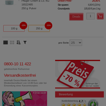
Unser Preis
*
26,40 €
Pflüger GmbH & Co. KG
16522485
Sie sparen
6,90 €
(
21%
)
250
g
Pulver
Grundpreis
105,60 €
pro 1 kg
Details
22%
21%
100 g
250 g
pro Seite
0800-10 11 422
gebührenfreie Rufnummer
Versandkostenfrei
innerhalb Deutschlands bei einem
Mindestbestellwert von 13,99 Euro oder bei
Einsendung eines Kassenrezeptes
Bewertung