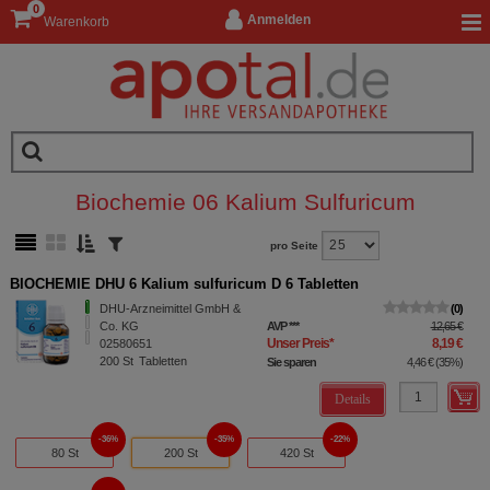
0
Anmelden
Warenkorb
Biochemie 06 Kalium Sulfuricum
pro Seite
BIOCHEMIE DHU 6 Kalium sulfuricum D 6 Tabletten
DHU-Arzneimittel GmbH &
0
Co. KG
AVP
***
12,65 €
Unser Preis
*
8,19 €
02580651
200
St
Tabletten
Sie sparen
4,46 €
(
35%
)
Details
36%
35%
22%
80 St
200 St
420 St