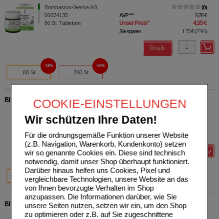
Bombastus-Werke AG
0
00674135
AVP
***
5,78 €
Unser Preis
*
4,55 €
80
St
Tabletten
Sie sparen
1,23 €
(
21%
)
Details
21%
26%
80 St
200 St
BIOCHEMIE 6 Kalium sulfuricum D 6 Tabletten
COOKIE-EINSTELLUNGEN
NESTMANN Pharma GmbH
0
Wir schützen Ihre Daten!
05955910
UVP
**
6,00 €
Unser Preis
*
3,36 €
100
St
Tabletten
Für die ordnungsgemäße Funktion unserer Website
Sie sparen
2,64 €
(
44%
)
(z.B. Navigation, Warenkorb, Kundenkonto) setzen
Details
wir so genannte Cookies ein. Diese sind technisch
notwendig, damit unser Shop überhaupt funktioniert.
Darüber hinaus helfen uns Cookies, Pixel und
44%
20%
39%
100 St
400 St
1000 St
vergleichbare Technologien, unsere Website an das
von Ihnen bevorzugte Verhalten im Shop
anzupassen. Die Informationen darüber, wie Sie
BIOCHEMIE Pflüger 6 Kalium sulfuricum D 6 Tabl.
unsere Seiten nutzen, setzen wir ein, um den Shop
zu optimieren oder z.B. auf Sie zugeschnittene
Homöopathisches
0