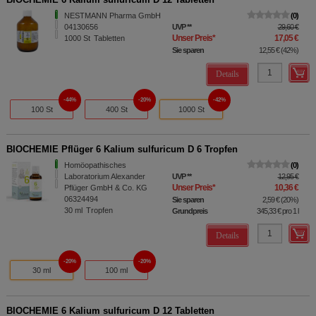
NESTMANN Pharma GmbH
0
04130656
UVP
**
29,60 €
Unser Preis
*
17,05 €
1000
St
Tabletten
Sie sparen
12,55 €
(
42%
)
Details
44%
20%
42%
100 St
400 St
1000 St
BIOCHEMIE Pflüger 6 Kalium sulfuricum D 6 Tropfen
Homöopathisches
0
Laboratorium Alexander
UVP
**
12,95 €
Unser Preis
*
10,36 €
Pflüger GmbH & Co. KG
06324494
Sie sparen
2,59 €
(
20%
)
30
ml
Tropfen
Grundpreis
345,33 €
pro 1 l
Details
20%
20%
30 ml
100 ml
BIOCHEMIE 6 Kalium sulfuricum D 12 Tabletten