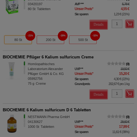
03420197
AVP
***
5,78 €
Unser Preis
*
4,55 €
80
St
Tabletten
Sie sparen
1,23 €
(
21%
)
Details
21%
28%
32%
80 St
200 St
500 St
BIOCHEMIE Pflüger 6 Kalium sulfuricum Creme
Homöopathisches
0
Laboratorium Alexander
UVP
**
19,50 €
Unser Preis
*
15,20 €
Pflüger GmbH & Co. KG
05992756
Sie sparen
4,30 €
(
22%
)
75
g
Creme
Grundpreis
202,67 €
pro 1 kg
Details
BIOCHEMIE 6 Kalium sulfuricum D 6 Tabletten
NESTMANN Pharma GmbH
0
04130627
UVP
**
29,60 €
Unser Preis
*
17,99 €
1000
St
Tabletten
Sie sparen
11,61 €
(
39%
)