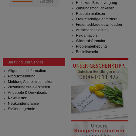
Hilfe zum Bestellvorgang
auf unserer Website aber auch die Werbung auf
Zahlungsmöglichkeiten
Drittseiten möglichst relevant für Sie zu gestalten.
Rezepte einlösen
Bitte beachten Sie, dass Daten hierfür teilweise an
Freiumschläge anfordern
Dritte wie z.B. Google oder soziale Medien
Freiumschläge downloaden
übertragen werden.
Auslandsbestellung
Reklamation
Widerrufsformular
Problembehebung
Bestellschein
Beratung und Service
Allgemeine Information
Produktberatung
Meldung Arzneimittelrisiken
Zuzahlungsfreie Arzneien
Angebote & Downloads
Newsletter
Neukundenprämie
Stellenangebote