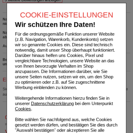
COOKIE-EINSTELLUNGEN
Nahrungsergänzungsmittel. Die empfohlene Verzehrmenge pro Tag darf
Wir schützen Ihre Daten!
nicht überschritten werden.
Nahrungsergänzungsmittel sind kein Ersatz für eine ausgewogene,
Für die ordnungsgemäße Funktion unserer Website
abwechslungsreiche Ernährung und eine gesunde Lebensweise.
(z.B. Navigation, Warenkorb, Kundenkonto) setzen
wir so genannte Cookies ein. Diese sind technisch
Außerhalb der Reichweite von Kindern lagern.
notwendig, damit unser Shop überhaupt funktioniert.
Darüber hinaus helfen uns Cookies, Pixel und
Bei Fragen zu den Inhaltsstoffen rufen Sie uns bitte kostenfrei
vergleichbare Technologien, unsere Website an das
unter 0800 - 10 11 422 an.
von Ihnen bevorzugte Verhalten im Shop
anzupassen. Die Informationen darüber, wie Sie
unsere Seiten nutzen, setzen wir ein, um den Shop
Einkaufsliste auswählen
zu optimieren oder z.B. auf Sie zugeschnittene
Werbung einblenden zu können.
Sie müssen
sich anmelden
um den ausgewählten Artikel in eine Einkaufsliste
aufzunehmen.
Weitergehende Informationen hierzu finden Sie in
unserer
Datenschutzerklärung
bei dem Unterpunkt
Cookies
.
0800-10 11 422
Bitte wählen Sie nachfolgend aus, welche Cookies
gesetzt werden dürfen, und bestätigen Sie dies durch
gebührenfreie Rufnummer
"Auswahl bestätigen" oder akzeptieren Sie alle
Versandkostenfrei