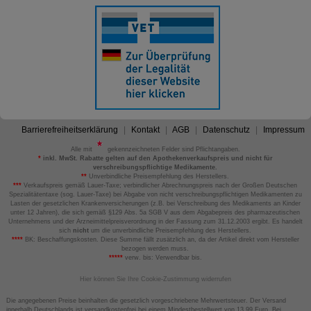
Barrierefreiheitserklärung
Kontakt
AGB
Datenschutz
Impressum
Alle mit
gekennzeichneten Felder sind Pflichtangaben.
*
inkl. MwSt. Rabatte gelten auf den Apothekenverkaufspreis und nicht für
verschreibungspflichtige Medikamente.
**
Unverbindliche Preisempfehlung des Herstellers.
***
Verkaufspreis gemäß Lauer-Taxe; verbindlicher Abrechnungspreis nach der Großen Deutschen
Spezialitätentaxe (sog. Lauer-Taxe) bei Abgabe von nicht verschreibungspflichtigen Medikamenten zu
Lasten der gesetzlichen Krankenversicherungen (z.B. bei Verschreibung des Medikaments an Kinder
unter 12 Jahren), die sich gemäß §129 Abs. 5a SGB V aus dem Abgabepreis des pharmazeutischen
Unternehmens und der Arzneimittelpreisverordnung in der Fassung zum 31.12.2003 ergibt. Es handelt
sich
nicht
um die unverbindliche Preisempfehlung des Herstellers.
****
BK: Beschaffungskosten. Diese Summe fällt zusätzlich an, da der Artikel direkt vom Hersteller
bezogen werden muss.
*****
verw. bis: Verwendbar bis.
Hier können Sie Ihre Cookie-Zustimmung widerrufen
Die angegebenen Preise beinhalten die gesetzlich vorgeschriebene Mehrwertsteuer. Der Versand
innerhalb Deutschlands ist versandkostenfrei bei einem Mindestbestellwert von 13,99 Euro. Bei