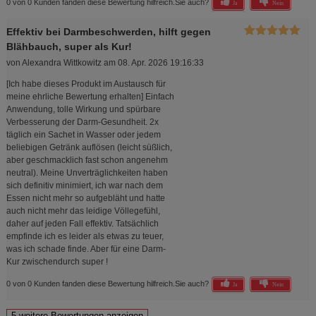
0 von 0 Kunden fanden diese Bewertung hilfreich.
Sie auch?
Ja
Nein
Effektiv bei Darmbeschwerden, hilft gegen
Blähbauch, super als Kur!
von
Alexandra Wittkowitz
am
08. Apr. 2026 19:16:33
[Ich habe dieses Produkt im Austausch für
meine ehrliche Bewertung erhalten] Einfach
Anwendung, tolle Wirkung und spürbare
Verbesserung der Darm-Gesundheit. 2x
täglich ein Sachet in Wasser oder jedem
beliebigen Getränk auflösen (leicht süßlich,
aber geschmacklich fast schon angenehm
neutral). Meine Unverträglichkeiten haben
sich definitiv minimiert, ich war nach dem
Essen nicht mehr so aufgebläht und hatte
auch nicht mehr das leidige Völlegefühl,
daher auf jeden Fall effektiv. Tatsächlich
empfinde ich es leider als etwas zu teuer,
was ich schade finde. Aber für eine Darm-
Kur zwischendurch super !
0 von 0 Kunden fanden diese Bewertung hilfreich.
Sie auch?
Ja
Nein