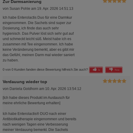
Zur Darmsanierung
von
Susan Pohle
am
19. Apr. 2026 14:51:13
Ich habe Enterolactis Duo für eine Darmkur
eingenommen. Die Sachets sind super zur
Dosierung, ich finde das auch sehr
hygienisch. Das Pulver löst sich sehr gut auf
und schmeckt leicht süß. Meist habe ich es
zusammen mit Tee eingenommen. Ich habe
keine Veränderung bemerkt, aber es gibt mir
das Gefühl, meinen Darm mal wieder saniert
zu haben.
0 von 0 Kunden fanden diese Bewertung hilfreich.
Sie auch?
Ja
Nein
Verdauung wieder top
von
Daniela Goldhorn
am
10. Apr. 2026 13:54:12
[Ich habe dieses Produkt im Austausch für
meine ehrliche Bewertung erhalten]
Ich habe Enterolactis® DUO nach einer
Antibiotikatherapie eingenommen und bereits
nach wenigen Tagen eine Verbesserung
meiner Verdauung bemerkt. Die Sachets