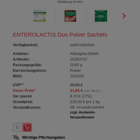
Abbildung ähnlich
ENTEROLACTIS Duo Pulver Sachets
Verfügbarkeit
:
sofort lieferbar
Anbieter:
Alfasigma GmbH
Artikelnr.:
19383707
Packungsgröße:
20X5
g
Darreichungsform:
Pulver
MHD:
10/2026
UVP
**
29,95 €
Unser Preis
*
21,85 €
(inkl. MwSt.)
Sie sparen
8,10 €
(
27%
)
Grundpreis
218,50 €
pro 1 kg
Versandkosten:
DE: versandkostenfrei
zzgl. Auslands-
Versandkosten
Wichtige Pflichtangaben