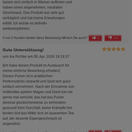
lassen sich einfach in Wasser auflösen und
haben einen angenehmen, neutralen
Geschmack. Das Produkt war sehr gut
verträglich und hat meine Erwartungen
erfüllt. Ich würde es definitiv
weiterempfehlen.
0 von 0 Kunden fanden diese Bewertung hilfreich.
Sie auch?
Ja
Nein
Gute Unterstützung!
von
Ina Richter
am
08. Apr. 2026 19:18:37
[Ich habe dieses Produkt im Austausch für
meine ehrliche Bewertung erhalten]
Dieses Pulver ist in praktischen
Portionssticks verpackt und lässt sich ganz
einfach einnehmen. Nach der Einnahme von
Antibiotika spielen Magen und Darm bei mir
gerne mal verrückt, das hat das Pulver
diesmal glücklicherweise zu verhindern
gewusst! Kein Durchfall, keine Krämpfe! Am
besten löst das Mittel sich im lauwarmen Tee
auf, der dezente Eigengeschmack ist
angenehm.