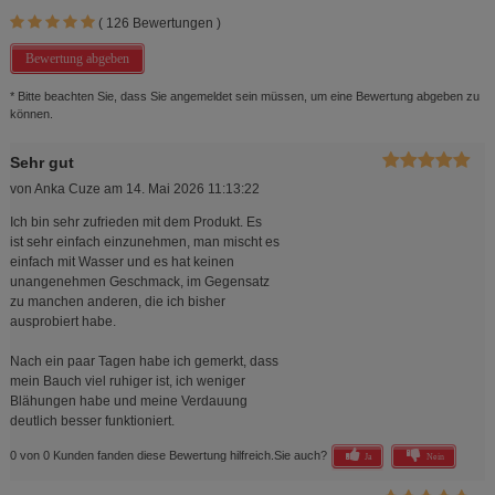
(
126
Bewertungen )
Bewertung abgeben
* Bitte beachten Sie, dass Sie angemeldet sein müssen, um eine Bewertung abgeben zu
können.
Sehr gut
von
Anka Cuze
am
14. Mai 2026 11:13:22
Ich bin sehr zufrieden mit dem Produkt. Es
ist sehr einfach einzunehmen, man mischt es
einfach mit Wasser und es hat keinen
unangenehmen Geschmack, im Gegensatz
zu manchen anderen, die ich bisher
ausprobiert habe.
Nach ein paar Tagen habe ich gemerkt, dass
mein Bauch viel ruhiger ist, ich weniger
Blähungen habe und meine Verdauung
deutlich besser funktioniert.
0 von 0 Kunden fanden diese Bewertung hilfreich.
Sie auch?
Ja
Nein