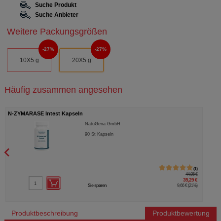
Suche Produkt
Suche Anbieter
Weitere Packungsgrößen
27%
27%
10X5 g
20X5 g
Häufig zusammen angesehen
N-ZYMARASE Intest Kapseln
NatuGena GmbH
90
St
Kapseln
1
44,95 €
35,29 €
Sie sparen
9,66 €
(
21%
)
Produktbeschreibung
Produktbewertung