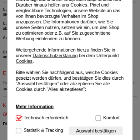
Darüber hinaus helfen uns Cookies, Pixel und
Nahrungsergänzungsmittel. Die empfohlene Verzehrmenge pro Tag darf
vergleichbare Technologien, unsere Website an das
nicht überschritten werden.
von Ihnen bevorzugte Verhalten im Shop
anzupassen. Die Informationen darüber, wie Sie
Nahrungsergänzungsmittel sind kein Ersatz für eine ausgewogene,
unsere Seiten nutzen, setzen wir ein, um den Shop
abwechslungsreiche Ernährung und eine gesunde Lebensweise.
zu optimieren oder z.B. auf Sie zugeschnittene
Außerhalb der Reichweite von Kindern lagern.
Werbung einblenden zu können.
Weitergehende Informationen hierzu finden Sie in
Bei Fragen zu den Inhaltsstoffen rufen Sie uns bitte kostenfrei
unserer
Datenschutzerklärung
bei dem Unterpunkt
unter 0800 - 10 11 422 an.
Cookies
.
Bitte wählen Sie nachfolgend aus, welche Cookies
Einkaufsliste auswählen
gesetzt werden dürfen, und bestätigen Sie dies durch
"Auswahl bestätigen" oder akzeptieren Sie alle
Sie müssen
sich anmelden
um den ausgewählten Artikel in eine Einkaufsliste
Cookies durch "Alles akzeptieren":
aufzunehmen.
Kunden, die dieses Produkt gekauft haben, kauften
Mehr Information
auch
Technisch Notwendig:
Technisch erforderlich
Hierbei handelt es sich um
Komfort
Cookies, die für die Grundfunktionen unserer
DULCOLAX 10 mg Zäpfchen
Website notwendig sind (z.B. Navigation, Warenkorb,
Statistik & Tracking
Auswahl bestätigen
A. Nattermann & Cie GmbH
0
Kundenkonto), weshalb auf diese nicht verzichtet
Unser Preis
*
11,32 €
00308169