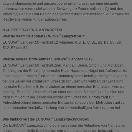
abwechslungsreiche und ausgewogene Ernährung sowie eine gesunde
Lebensweise verwendet werden. Schwangere Frauen sollten aufgrund des
Vitamin A-Gehaltes vor Beginn des Verzehrs ihren Arzt befragen. Außerhalb der
Reichweite kleiner Kinder aufbewahren.
HÄUFIGE FRAGEN & ANTWORTEN
®
Welche Vitamine enthält EUNOVA
Langzeit 50+?
®
EUNOVA
Langzeit 50+ enthält 12 Vitamine: A, D, E, C, B1, B2, B3, B6, B9,
B12, B7 und B5.
®
Welche Mineralstoffe enthält EUNOVA
Langzeit 50+?
®
EUNOVA
Langzeit 50+ enthält Zink, Mangan, Selen, Chrom und Molybdän.
Zink trägt zu der Erhaltung normaler Haut, Haare und Nägel bei. Außerdem ist
es an einer normalen Funktion des Immunsystems beteiligt. Mangan trägt dazu
bei, die Zellen vor oxidativem Stress zu schützen und wirkt an der Erhaltung
normaler Knochen mit. Es ist zudem an einem normalen Energiestoffwechsel
beteiligt. Selen hat einen Anteil an einer normalen Schilddrüsenfunktion und
trägt zum Schutz der Zellen vor oxidativem Stress bei. Chrom trägt zur
Aufrechterhaltung eines normalen Blutzuckerspiegels bei. Molybdän trägt zu
einer normalen Verstoffwechslung von schwefelhaltigen Aminosäuren bei.
®
Wie funktioniert die EUNOVA
Langzeittechnologie?
®
Die EUNOVA
Langzeittechnologie verbessert die Aufnahme von Nährstoffen
durch eine spezielle Kombination von schnell und langsam freigesetzten