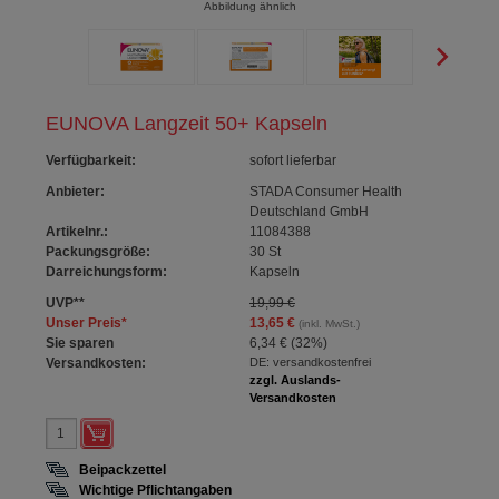
Abbildung ähnlich
EUNOVA Langzeit 50+ Kapseln
Verfügbarkeit
:
sofort lieferbar
Anbieter:
STADA Consumer Health
Deutschland GmbH
Artikelnr.:
11084388
Packungsgröße:
30
St
Darreichungsform:
Kapseln
UVP
**
19,99 €
Unser Preis
*
13,65 €
(inkl. MwSt.)
Sie sparen
6,34 €
(
32%
)
Versandkosten:
DE: versandkostenfrei
zzgl. Auslands-
Versandkosten
Beipackzettel
Wichtige Pflichtangaben