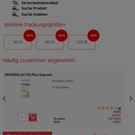
Sicherheitsdatenblatt
Suche Produkt
Suche Anbieter
Weitere Packungsgrößen
32%
29%
32%
30 St
60 St
120 St
Häufig zusammen angesehen
ENTEROLACTIS Plus Kapseln
ENTE
Alfasigma GmbH
15
St
Kapseln
2
19,95 €
14,35 €
Sie sparen
5,60 €
(
28%
)
MHD:
03/2027