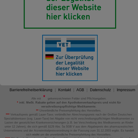
Barrierefreiheitserklärung
Kontakt
AGB
Datenschutz
Impressum
Alle mit
gekennzeichneten Felder sind Pflichtangaben.
*
inkl. MwSt. Rabatte gelten auf den Apothekenverkaufspreis und nicht für
verschreibungspflichtige Medikamente.
**
Unverbindliche Preisempfehlung des Herstellers.
***
Verkaufspreis gemäß Lauer-Taxe; verbindlicher Abrechnungspreis nach der Großen Deutschen
Spezialitätentaxe (sog. Lauer-Taxe) bei Abgabe von nicht verschreibungspflichtigen Medikamenten zu
Lasten der gesetzlichen Krankenversicherungen (z.B. bei Verschreibung des Medikaments an Kinder
unter 12 Jahren), die sich gemäß §129 Abs. 5a SGB V aus dem Abgabepreis des pharmazeutischen
Unternehmens und der Arzneimittelpreisverordnung in der Fassung zum 31.12.2003 ergibt. Es handelt
sich
nicht
um die unverbindliche Preisempfehlung des Herstellers.