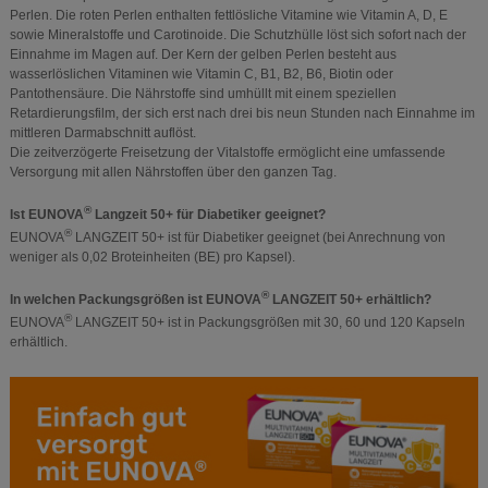
Perlen. Die roten Perlen enthalten fettlösliche Vitamine wie Vitamin A, D, E
sowie Mineralstoffe und Carotinoide. Die Schutzhülle löst sich sofort nach der
Einnahme im Magen auf. Der Kern der gelben Perlen besteht aus
wasserlöslichen Vitaminen wie Vitamin C, B1, B2, B6, Biotin oder
Pantothensäure. Die Nährstoffe sind umhüllt mit einem speziellen
Retardierungsfilm, der sich erst nach drei bis neun Stunden nach Einnahme im
mittleren Darmabschnitt auflöst.
Die zeitverzögerte Freisetzung der Vitalstoffe ermöglicht eine umfassende
Versorgung mit allen Nährstoffen über den ganzen Tag.
®
Ist EUNOVA
Langzeit 50+ für Diabetiker geeignet?
®
EUNOVA
LANGZEIT 50+ ist für Diabetiker geeignet (bei Anrechnung von
weniger als 0,02 Broteinheiten (BE) pro Kapsel).
®
In welchen Packungsgrößen ist EUNOVA
LANGZEIT 50+ erhältlich?
®
EUNOVA
LANGZEIT 50+ ist in Packungsgrößen mit 30, 60 und 120 Kapseln
erhältlich.