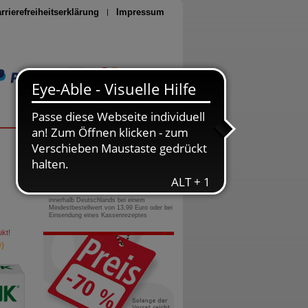
rrierefreiheitserklärung
Impressum
Seite drucken
0800-10 11 422
gebührenfreie Rufnummer
Versandkostenfrei
innerhalb Deutschlands bei einem
Mindestbestellwert von 13,99 Euro oder bei
Einsendung eines Kassenrezeptes
kt!
)