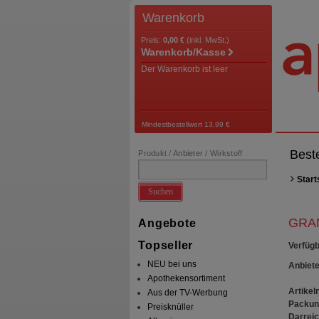
Warenkorb
Preis:
0,00 €
(inkl. MwSt.)
Warenkorb/Kasse
Der Warenkorb ist leer
Mindestbestellwert 13,99 €
Best
Produkt / Anbieter / Wirkstoff
Start
Suchen
GRAN
Angebote
Topseller
Verfügb
NEU bei uns
Anbiete
Apothekensortiment
Artikeln
Aus der TV-Werbung
Packun
Preisknüller
Darrei