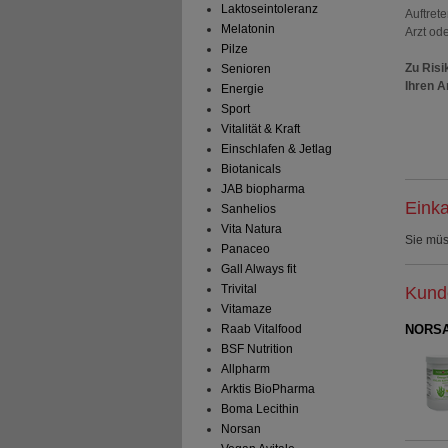
Laktoseintoleranz
Auftret
Melatonin
Arzt ode
Pilze
Zu Risi
Senioren
Ihren A
Energie
Sport
Vitalität & Kraft
Einschlafen & Jetlag
Biotanicals
JAB biopharma
Einka
Sanhelios
Vita Natura
Sie mü
Panaceo
Gall Always fit
Trivital
Kunde
Vitamaze
NORSA
Raab Vitalfood
BSF Nutrition
Allpharm
Arktis BioPharma
Boma Lecithin
Norsan