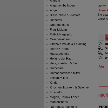
Allergie
Allgemeinbefinden
UVP
**
Unser 
Augen
Sie spa
Blase, Niere & Prostata
Versan
Diabetes
Drogeriemarkt
Frau & Mann
Fuß- & Nagelpilz
Geschenkideen
Be
Grippale Infekte & Erkältung
Su
Haare & Nägel
Su
Hausapotheke
We
Heilung der Haut
Herz, Kreislauf & Blut
Weit
Homecare
Homöopathische Mittel
Immunsystem
Kinder
Knochen, Muskeln & Gelenke
Kosmetik
Häuf
Magen, Darm & Leber
Markenshops
Nahrungsergänzung
 Komplex
PROSTAGUTT duo 160 mg/120 mg
PROS