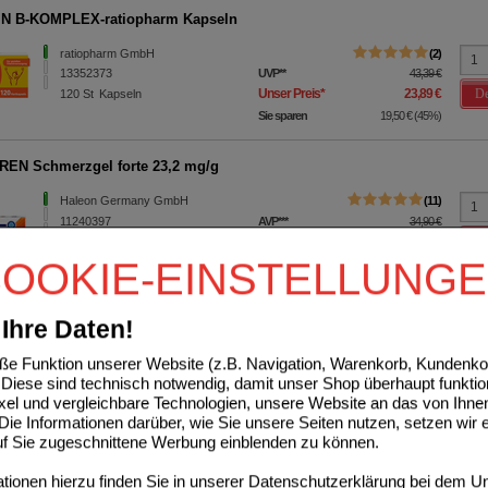
IN B-KOMPLEX-ratiopharm Kapseln
ratiopharm GmbH
2
13352373
UVP
**
43,39 €
De
Unser Preis
*
23,89 €
120
St
Kapseln
Sie sparen
19,50 €
(
45%
)
EN Schmerzgel forte 23,2 mg/g
Haleon Germany GmbH
11
11240397
AVP
***
34,90 €
De
Unser Preis
*
23,44 €
180
g
Gel
OOKIE-EINSTELLUNG
Sie sparen
11,46 €
(
33%
)
Grundpreis
130,22 €
pro 1 kg
Max. Abgabe:
5
Ihre Daten!
verw. bis*****:
12/2027
e Funktion unserer Website (z.B. Navigation, Warenkorb, Kundenkon
Diese sind technisch notwendig, damit unser Shop überhaupt funktio
ixel und vergleichbare Technologien, unsere Website an das von Ihne
ie Informationen darüber, wie Sie unsere Seiten nutzen, setzen wir 
auf Sie zugeschnittene Werbung einblenden zu können.
ionen hierzu finden Sie in unserer
Datenschutzerklärung
bei dem Un