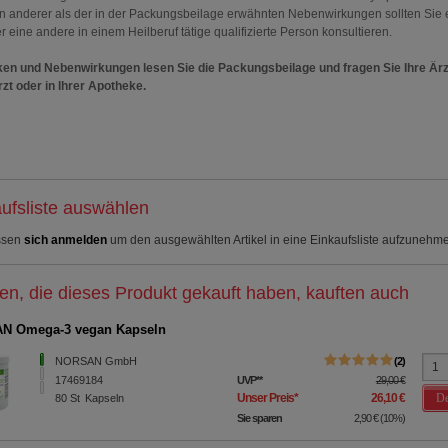
en anderer als der in der Packungsbeilage erwähnten Nebenwirkungen sollten Sie 
r eine andere in einem Heilberuf tätige qualifizierte Person konsultieren.
ken und Nebenwirkungen lesen Sie die Packungsbeilage und fragen Sie Ihre Ärz
rzt oder in Ihrer Apotheke.
ufsliste auswählen
ssen
sich anmelden
um den ausgewählten Artikel in eine Einkaufsliste aufzunehm
n, die dieses Produkt gekauft haben, kauften auch
N Omega-3 vegan Kapseln
NORSAN GmbH
2
17469184
UVP
**
29,00 €
De
Unser Preis
*
26,10 €
80
St
Kapseln
Sie sparen
2,90 €
(
10%
)