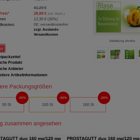
41,29 €
Preis
*
28,99 €
(inkl. MwSt.)
ren
12,30 €
(
30%
)
dkosten:
DE: versandkostenfrei
zzgl. Auslands-
Versandkosten
Abbildung ähnlich
ipackzettel
che Produkt
che Anbieter
itere Artikelinformationen
ere Packungsgrößen
20%
30%
20%
50 St
100 St
160 St
ig zusammen angesehen
TAGUTT duo 160 mg/120 mg
PROSTAGUTT duo 160 mg/120 mg