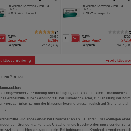
hkapseln
Weichkapseln
Dr.Willmar Schwabe GmbH &
Dr.Willmar Schwabe GmbH &
Co.KG
Co.KG
200
St
Weichkapseln
60
St
Weichkapseln
4
AVP
***
90,95 €
AVP
***
37,20 
Unser Preis
*
63,19 €
Unser Preis
*
27,75 
Sie sparen
27,76 €
(
31%
)
Sie sparen
9,45 €
(
25
uktbeschreibung
Produktbewer
®
 FINK
BLASE
ungsgebiete:
onell angewendet zur Stärkung oder Kräftigung der Blasenfunktion. Traditionelles
iches Arzneimittel zur Anwendung z.B. bei Blasenschwäche, zur Erhaltung der norm
unktion, zur Erleichterung der Blasenentleerung, ausschließlich auf Grund langjähr
ung.
Arzneimittel wird angewendet bei Erwachsenen ab 18 Jahren. Das Vorliegen einer
iegenden Grunderkrankung als Ursache für die Beschwerden muss vor der Beha
em Arzt ausgeschlossen worden sein. Bei fortdauernden Krankheitssymptomen od