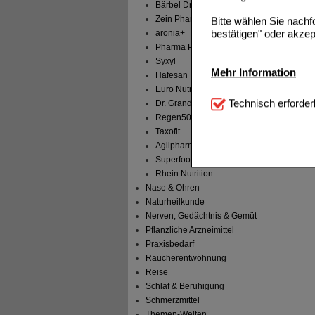
Bärbel Drexel
Zein Pharma
Bitte wählen Sie nach
bestätigen" oder akzep
aronia+
Pharma Peter
Syxyl
Mehr Information
Hafesan
Euro Nutrador B.V.
Technisch Notwendi
Technisch erforder
Dr. Grandel
notwendig sind (z.B. N
Regen50
Taxofit
Komfort:
Diese Cookie
Agilpharma
beispielsweise für di
Superfoods
Spracheinstellung) an
Inhalte anzuzeigen un
Rhein Nutrition
Nase & Ohren
Statistik & Tracking:
H
Naturheilkunde
sammeln, mit deren Hil
Nerven, Gedächtnis & Gemüt
auch die Werbung auf Dr
Pflanzliche Arzneimittel
teilweise an Dritte wi
Praxisbedarf
Raucherentwöhnung
Reise
Schlaf & Beruhigung
Schmerzmittel
Themen-Welten