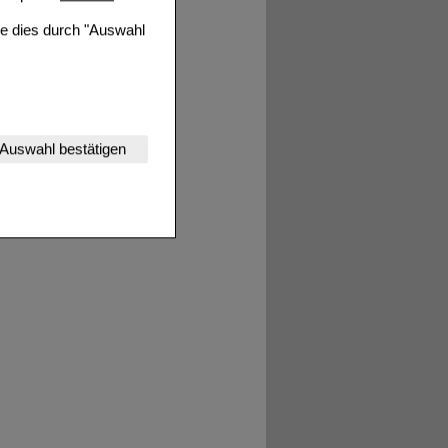
ie dies durch "Auswahl
nserer Website
Auswahl bestätigen
tet werden kann.
estalten,
rhaltensweisen (z.B.
nisse zugeschrittene
ng unserer Website
uf unserer Website aber
, dass Daten hierfür