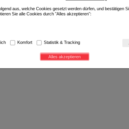
folgend aus, welche Cookies gesetzt werden dürfen, und bestätigen S
tieren Sie alle Cookies durch "Alles akzeptieren":
g:
Hierbei handelt es sich um Cookies, die für die Grundfunktionen u
lich
Komfort
Statistik & Tracking
avigation, Warenkorb, Kundenkonto), weshalb auf diese nicht verzich
s werden genutzt um das Einkaufserlebnis noch ansprechender zu g
Alles akzeptieren
e Wiedererkennung des Besuchers oder unsere Seite an bevorzugte Ve
zupassen. Komfort-Cookies ermöglichen es uns auch auf Ihre Bedürf
d unser Partnerprogramm zu betreiben.
ierüber lassen sich Informationen über die Art und Weise der Nutzu
fe wir unsere Website weiter für Sie optimieren können, den Inhalt a
ittseiten möglichst relevant für Sie zu gestalten. Bitte beachten Sie
e z.B. Google oder soziale Medien übertragen werden.