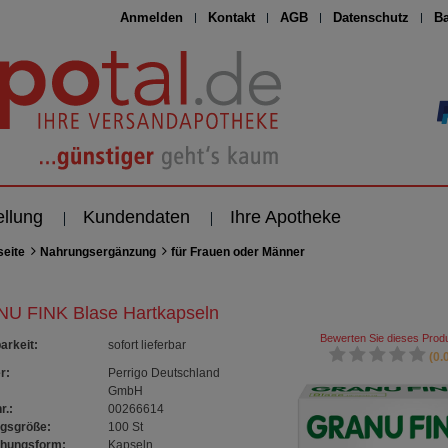
Anmelden
Kontakt
AGB
Datenschutz
Ba
ellung
Kundendaten
Ihre Apotheke
seite
Nahrungsergänzung
für Frauen oder Männer
U FINK Blase Hartkapseln
Bewerten Sie dieses Produ
arkeit
:
sofort lieferbar
(0.0
r:
Perrigo Deutschland
GmbH
r.:
00266614
gsgröße:
100
St
chungsform:
Kapseln