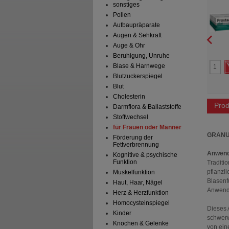
sonstiges
in HCL Kapseln
Weichkapseln
Weic
Gena GmbH
Dr.Willmar Schwabe GmbH &
Pollen
Co.KG
Kapseln
120
St
Weichkapseln
Aufbaupräparate
Augen & Sehkraft
Auge & Ohr
Beruhigung, Unruhe
0
0
39,95 €
AVP
***
61,45 €
Blase & Harnwege
 Preis
*
31,96 €
Unser Preis
*
42,69 €
Blutzuckerspiegel
aren
7,99 €
(
20%
)
Sie sparen
18,76 €
(
31%
)
Blut
Cholesterin
Prod
Darmflora & Ballaststoffe
Stoffwechsel
für Frauen oder Männer
GRANU
Förderung der
Fettverbrennung
Anwend
Kognitive & psychische
Funktion
Traditi
pflanzl
Muskelfunktion
Blasenf
Haut, Haar, Nägel
Anwend
Herz & Herzfunktion
Homocysteinspiegel
Dieses 
Kinder
schwerw
Knochen & Gelenke
von ein