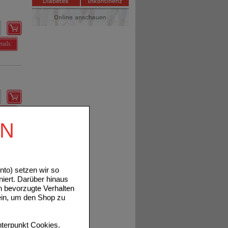
tails
tails
EN
to) setzen wir so
niert. Darüber hinaus
n bevorzugte Verhalten
ein, um den Shop zu
terpunkt
Cookies
.