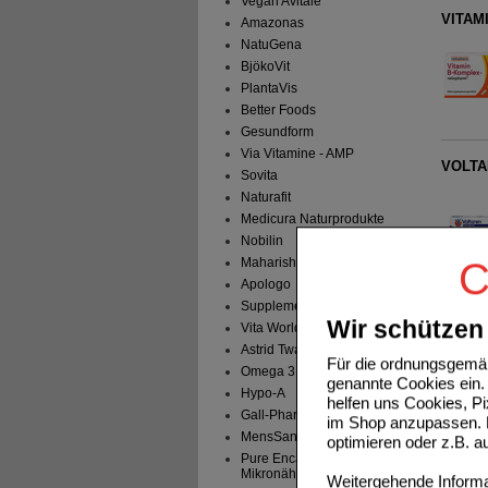
Vegan Avitale
VITAM
Amazonas
NatuGena
BjökoVit
PlantaVis
Better Foods
Gesundform
Via Vitamine - AMP
VOLTAR
Sovita
Naturafit
Medicura Naturprodukte
Nobilin
Maharishi Ayu. Pro.
C
Apologo
Supplementa
Wir schützen 
Vita World
Astrid Twardy
Für die ordnungsgemäß
Omega 3
genannte Cookies ein. 
Hypo-A
helfen uns Cookies, P
Gall-Pharma
im Shop anzupassen. D
MensSana
optimieren oder z.B. 
Pure Encapsulations -
Mikronährstoffe
Weitergehende Informat