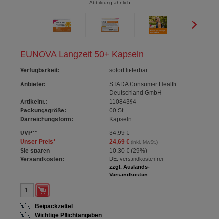
Abbildung ähnlich
EUNOVA Langzeit 50+ Kapseln
Verfügbarkeit
:
sofort lieferbar
Anbieter:
STADA Consumer Health
Deutschland GmbH
Artikelnr.:
11084394
Packungsgröße:
60
St
Darreichungsform:
Kapseln
UVP
**
34,99 €
Unser Preis
*
24,69 €
(inkl. MwSt.)
Sie sparen
10,30 €
(
29%
)
Versandkosten:
DE: versandkostenfrei
zzgl. Auslands-
Versandkosten
Beipackzettel
Wichtige Pflichtangaben