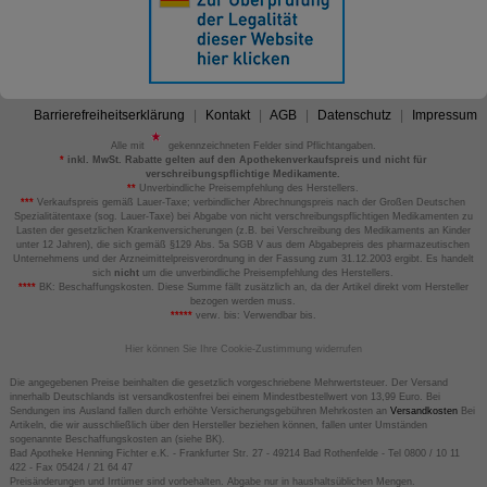
Barrierefreiheitserklärung
Kontakt
AGB
Datenschutz
Impressum
Alle mit
gekennzeichneten Felder sind Pflichtangaben.
*
inkl. MwSt. Rabatte gelten auf den Apothekenverkaufspreis und nicht für
verschreibungspflichtige Medikamente.
**
Unverbindliche Preisempfehlung des Herstellers.
***
Verkaufspreis gemäß Lauer-Taxe; verbindlicher Abrechnungspreis nach der Großen Deutschen
Spezialitätentaxe (sog. Lauer-Taxe) bei Abgabe von nicht verschreibungspflichtigen Medikamenten zu
Lasten der gesetzlichen Krankenversicherungen (z.B. bei Verschreibung des Medikaments an Kinder
unter 12 Jahren), die sich gemäß §129 Abs. 5a SGB V aus dem Abgabepreis des pharmazeutischen
Unternehmens und der Arzneimittelpreisverordnung in der Fassung zum 31.12.2003 ergibt. Es handelt
sich
nicht
um die unverbindliche Preisempfehlung des Herstellers.
****
BK: Beschaffungskosten. Diese Summe fällt zusätzlich an, da der Artikel direkt vom Hersteller
bezogen werden muss.
*****
verw. bis: Verwendbar bis.
Hier können Sie Ihre Cookie-Zustimmung widerrufen
Die angegebenen Preise beinhalten die gesetzlich vorgeschriebene Mehrwertsteuer. Der Versand
innerhalb Deutschlands ist versandkostenfrei bei einem Mindestbestellwert von 13,99 Euro. Bei
Sendungen ins Ausland fallen durch erhöhte Versicherungsgebühren Mehrkosten an
Versandkosten
Bei
Artikeln, die wir ausschließlich über den Hersteller beziehen können, fallen unter Umständen
sogenannte Beschaffungskosten an (siehe BK).
Bad Apotheke Henning Fichter e.K. - Frankfurter Str. 27 - 49214 Bad Rothenfelde - Tel 0800 / 10 11
422 - Fax 05424 / 21 64 47
Preisänderungen und Irrtümer sind vorbehalten. Abgabe nur in haushaltsüblichen Mengen.