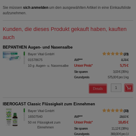
Sie müssen
sich anmelden
um den ausgewählten Artikel in eine Einkaufsliste
aufzunehmen.
Kunden, die dieses Produkt gekauft haben, kauften
auch
BEPANTHEN Augen- und Nasensalbe
Bayer Vital GmbH
23
01578675
AVP
***
8,78 €
Unser Preis
*
5,75 €
10
g
Augen- u. Nasensalbe
Sie sparen
3,03 €
(
35%
)
Grundpreis
575,00 €
pro 1 kg
Details
IBEROGAST Classic Flüssigkeit zum Einnehmen
Bayer Vital GmbH
33
16507540
AVP
***
29,57 €
Unser Preis
*
18,45 €
50
ml
Flüssigkeit zum
Einnehmen
Sie sparen
11,12 €
(
38%
)
Grundpreis
369,00 €
pro 1 l