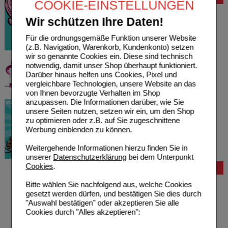
COOKIE-EINSTELLUNGEN
Wir schützen Ihre Daten!
Für die ordnungsgemäße Funktion unserer Website
(z.B. Navigation, Warenkorb, Kundenkonto) setzen
wir so genannte Cookies ein. Diese sind technisch
notwendig, damit unser Shop überhaupt funktioniert.
Darüber hinaus helfen uns Cookies, Pixel und
vergleichbare Technologien, unsere Website an das
von Ihnen bevorzugte Verhalten im Shop
anzupassen. Die Informationen darüber, wie Sie
unsere Seiten nutzen, setzen wir ein, um den Shop
zu optimieren oder z.B. auf Sie zugeschnittene
Werbung einblenden zu können.
Weitergehende Informationen hierzu finden Sie in
unserer
Datenschutzerklärung
bei dem Unterpunkt
Cookies
.
Bestellung
Hilfe zur Anmeldung
Bitte wählen Sie nachfolgend aus, welche Cookies
Hilfe zum Bestellvorgang
gesetzt werden dürfen, und bestätigen Sie dies durch
Zahlungsmöglichkeiten
"Auswahl bestätigen" oder akzeptieren Sie alle
Rezepte einlösen
Cookies durch "Alles akzeptieren":
Freiumschläge anfordern