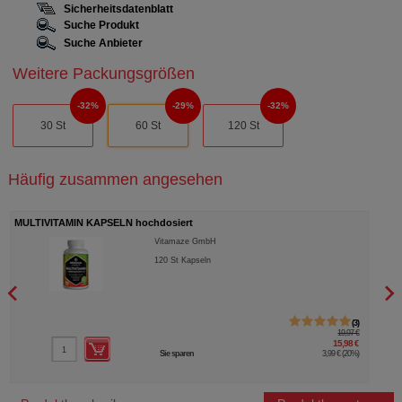
Sicherheitsdatenblatt
Suche Produkt
Suche Anbieter
Weitere Packungsgrößen
32%
29%
32%
30 St
60 St
120 St
Häufig zusammen angesehen
MULTIVITAMIN KAPSELN hochdosiert
L-AR
Vitamaze GmbH
120
St
Kapseln
3
19,97 €
15,98 €
Sie sparen
3,99 €
(
20%
)