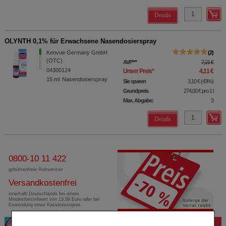
Details
OLYNTH 0,1% für Erwachsene Nasendosierspray
Kenvue Germany GmbH
2
(OTC)
AVP
***
7,21 €
04300124
Unser Preis
*
4,11 €
15
ml
Nasendosierspray
Sie sparen
3,10 €
(
43%
)
Grundpreis
274,00 €
pro 1 l
Max. Abgabe:
3
Details
0800-10 11 422
gebührenfreie Rufnummer
Versandkostenfrei
innerhalb Deutschlands bei einem
Mindestbestellwert von 13,99 Euro oder bei
Einsendung eines Kassenrezeptes
Bewertung