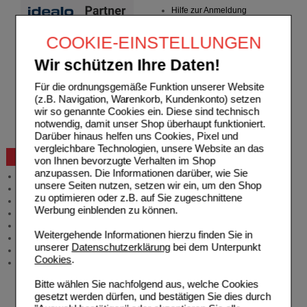
Hilfe zur Anmeldung
Hilfe zum Bestellvorgang
Zahlungsmöglichkeiten
COOKIE-EINSTELLUNGEN
Rezepte einlösen
Freiumschläge anfordern
Wir schützen Ihre Daten!
Freiumschläge downloaden
Auslandsbestellung
Für die ordnungsgemäße Funktion unserer Website
Reklamation
(z.B. Navigation, Warenkorb, Kundenkonto) setzen
Widerrufsformular
wir so genannte Cookies ein. Diese sind technisch
Problembehebung
notwendig, damit unser Shop überhaupt funktioniert.
Bestellschein
Darüber hinaus helfen uns Cookies, Pixel und
vergleichbare Technologien, unsere Website an das
Beratung und Service
von Ihnen bevorzugte Verhalten im Shop
anzupassen. Die Informationen darüber, wie Sie
Allgemeine Information
unsere Seiten nutzen, setzen wir ein, um den Shop
Produktberatung
zu optimieren oder z.B. auf Sie zugeschnittene
Meldung Arzneimittelrisiken
Werbung einblenden zu können.
Zuzahlungsfreie Arzneien
Angebote & Downloads
Weitergehende Informationen hierzu finden Sie in
Newsletter
unserer
Datenschutzerklärung
bei dem Unterpunkt
Neukundenprämie
Cookies
.
Stellenangebote
Bitte wählen Sie nachfolgend aus, welche Cookies
gesetzt werden dürfen, und bestätigen Sie dies durch