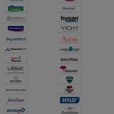
Website weiter für Sie optimieren können, den Inhalt
auf unserer Website aber auch die Werbung auf
Drittseiten möglichst relevant für Sie zu gestalten.
Bitte beachten Sie, dass Daten hierfür teilweise an
Dritte wie z.B. Google oder soziale Medien
übertragen werden.