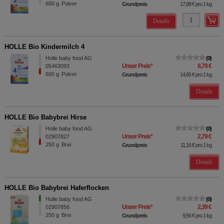
600
g
Pulver
Grundpreis
17,88 €
pro 1 kg
Details
HOLLE Bio Kindermilch 4
Holle baby food AG
0
Unser Preis
*
8,79 €
05463093
600
g
Pulver
Grundpreis
14,65 €
pro 1 kg
Details
HOLLE Bio Babybrei Hirse
Holle baby food AG
0
Unser Preis
*
2,79 €
02907827
250
g
Brei
Grundpreis
11,16 €
pro 1 kg
Details
HOLLE Bio Babybrei Haferflocken
Holle baby food AG
0
Unser Preis
*
2,39 €
02907856
250
g
Brei
Grundpreis
9,56 €
pro 1 kg