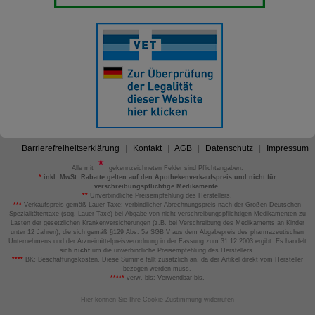
Barrierefreiheitserklärung
Kontakt
AGB
Datenschutz
Impressum
Alle mit
gekennzeichneten Felder sind Pflichtangaben.
*
inkl. MwSt. Rabatte gelten auf den Apothekenverkaufspreis und nicht für
verschreibungspflichtige Medikamente.
**
Unverbindliche Preisempfehlung des Herstellers.
***
Verkaufspreis gemäß Lauer-Taxe; verbindlicher Abrechnungspreis nach der Großen Deutschen
Spezialitätentaxe (sog. Lauer-Taxe) bei Abgabe von nicht verschreibungspflichtigen Medikamenten zu
Lasten der gesetzlichen Krankenversicherungen (z.B. bei Verschreibung des Medikaments an Kinder
unter 12 Jahren), die sich gemäß §129 Abs. 5a SGB V aus dem Abgabepreis des pharmazeutischen
Unternehmens und der Arzneimittelpreisverordnung in der Fassung zum 31.12.2003 ergibt. Es handelt
sich
nicht
um die unverbindliche Preisempfehlung des Herstellers.
****
BK: Beschaffungskosten. Diese Summe fällt zusätzlich an, da der Artikel direkt vom Hersteller
bezogen werden muss.
*****
verw. bis: Verwendbar bis.
Hier können Sie Ihre Cookie-Zustimmung widerrufen