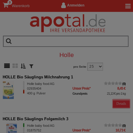
0
Anmelden
Warenkorb
Holle
pro Seite
HOLLE Bio Säuglings Milchnahrung 1
Holle baby food AG
0
Unser Preis
*
8,45 €
02935404
400
g
Pulver
Grundpreis
21,13 €
pro 1 kg
Details
HOLLE Bio Säuglings Folgemilch 3
Holle baby food AG
0
Unser Preis
*
10,73 €
01875752