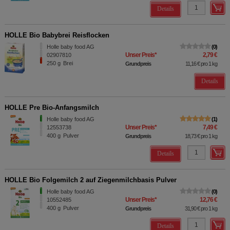
Details
HOLLE Bio Babybrei Reisflocken
Holle baby food AG
0
Unser Preis
*
2,79 €
02907810
250
g
Brei
Grundpreis
11,16 €
pro 1 kg
Details
HOLLE Pre Bio-Anfangsmilch
Holle baby food AG
1
Unser Preis
*
7,49 €
12553738
400
g
Pulver
Grundpreis
18,73 €
pro 1 kg
Details
HOLLE Bio Folgemilch 2 auf Ziegenmilchbasis Pulver
Holle baby food AG
0
Unser Preis
*
12,76 €
10552485
400
g
Pulver
Grundpreis
31,90 €
pro 1 kg
Details