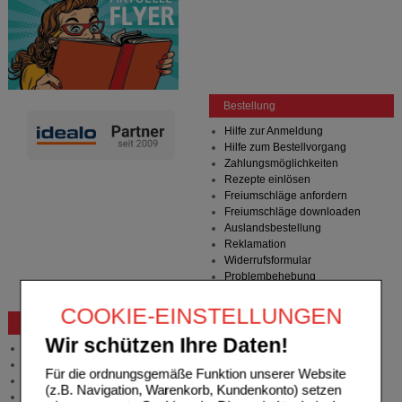
Bestellung
Hilfe zur Anmeldung
Hilfe zum Bestellvorgang
Zahlungsmöglichkeiten
Rezepte einlösen
Freiumschläge anfordern
Freiumschläge downloaden
Auslandsbestellung
Reklamation
Widerrufsformular
Problembehebung
Bestellschein
COOKIE-EINSTELLUNGEN
Beratung und Service
Wir schützen Ihre Daten!
Allgemeine Information
Produktberatung
Für die ordnungsgemäße Funktion unserer Website
Meldung Arzneimittelrisiken
(z.B. Navigation, Warenkorb, Kundenkonto) setzen
Zuzahlungsfreie Arzneien