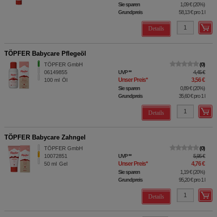
Sie sparen
1,09 €
(
20%
)
Grundpreis
58,13 €
pro 1 l
Details
TÖPFER Babycare Pflegeöl
TÖPFER GmbH
0
06149855
UVP
**
4,45 €
Unser Preis
*
3,56 €
100
ml
Öl
Sie sparen
0,89 €
(
20%
)
Grundpreis
35,60 €
pro 1 l
Details
TÖPFER Babycare Zahngel
TÖPFER GmbH
0
10072851
UVP
**
5,95 €
Unser Preis
*
4,76 €
50
ml
Gel
Sie sparen
1,19 €
(
20%
)
Grundpreis
95,20 €
pro 1 l
Details