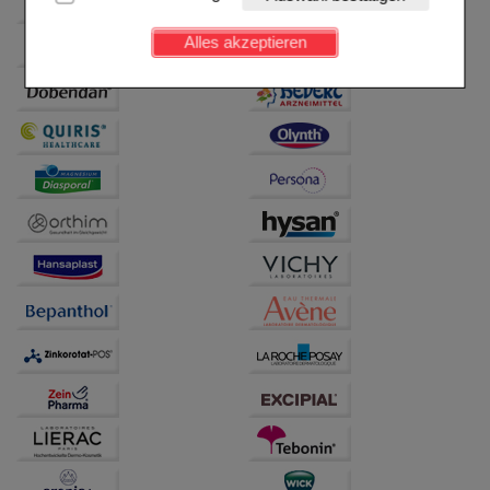
Kundenkonto), weshalb auf diese nicht verzichtet
werden kann.
Alles akzeptieren
Komfort:
Diese Cookies werden genutzt um das
Einkaufserlebnis noch ansprechender zu gestalten,
beispielsweise für die Wiedererkennung des
Besuchers oder unsere Seite an bevorzugte
Verhaltensweisen (z.B. Spracheinstellung)
anzupassen. Komfort-Cookies ermöglichen es uns
auch auf Ihre Bedürfnisse zugeschrittene Inhalte
anzuzeigen und unser Partnerprogramm zu
betreiben.
Statistik & Tracking:
Hierüber lassen sich
Informationen über die Art und Weise der Nutzung
unserer Website sammeln, mit deren Hilfe wir unsere
Website weiter für Sie optimieren können, den Inhalt
auf unserer Website aber auch die Werbung auf
Drittseiten möglichst relevant für Sie zu gestalten.
Bitte beachten Sie, dass Daten hierfür teilweise an
Dritte wie z.B. Google oder soziale Medien
übertragen werden.