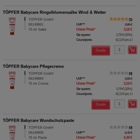
TÖPFER Babycare Ringelblumensalbe Wind & Wetter
TÖPFER GmbH
1
06149861
UVP
**
3,95 €
Unser Preis
*
3,16 €
75
ml
Salbe
Sie sparen
0,79 €
(
20%
)
Grundpreis
42,13 €
pro 1 l
Details
TÖPFER Babycare Pflegecreme
TÖPFER GmbH
0
06149884
UVP
**
3,95 €
Unser Preis
*
3,16 €
75
ml
Creme
Sie sparen
0,79 €
(
20%
)
Grundpreis
42,13 €
pro 1 l
Details
TÖPFER Babycare Wundschutzpaste
TÖPFER GmbH
0
06149909
UVP
**
5,45 €
Unser Preis
*
4,36 €
75
ml
Paste