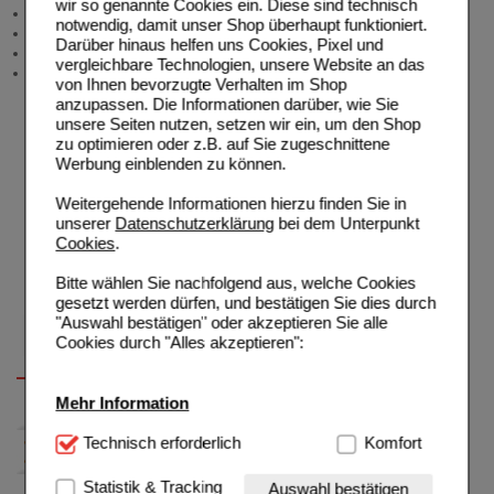
wir so genannte Cookies ein. Diese sind technisch
Angebote & Downloads
notwendig, damit unser Shop überhaupt funktioniert.
Newsletter
Darüber hinaus helfen uns Cookies, Pixel und
Neukundenprämie
vergleichbare Technologien, unsere Website an das
Stellenangebote
von Ihnen bevorzugte Verhalten im Shop
anzupassen. Die Informationen darüber, wie Sie
unsere Seiten nutzen, setzen wir ein, um den Shop
zu optimieren oder z.B. auf Sie zugeschnittene
Werbung einblenden zu können.
Weitergehende Informationen hierzu finden Sie in
unserer
Datenschutzerklärung
bei dem Unterpunkt
Cookies
.
Bitte wählen Sie nachfolgend aus, welche Cookies
gesetzt werden dürfen, und bestätigen Sie dies durch
"Auswahl bestätigen" oder akzeptieren Sie alle
Cookies durch "Alles akzeptieren":
Mehr Information
Technisch Notwendig:
Technisch erforderlich
Hierbei handelt es sich um
Komfort
Cookies, die für die Grundfunktionen unserer
Website notwendig sind (z.B. Navigation, Warenkorb,
Statistik & Tracking
Auswahl bestätigen