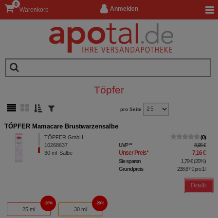
0
Anmelden
Warenkorb
Töpfer
pro Seite
TÖPFER Mamacare Brustwarzensalbe
TÖPFER GmbH
0
10268637
UVP
**
8,95 €
Unser Preis
*
7,16 €
30
ml
Salbe
Sie sparen
1,79 €
(
20%
)
Grundpreis
238,67 €
pro 1 l
Details
20%
20%
25 ml
30 ml