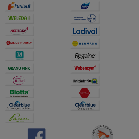
auf unserer Website aber auch die Werbung auf
Drittseiten möglichst relevant für Sie zu gestalten.
Bitte beachten Sie, dass Daten hierfür teilweise an
Dritte wie z.B. Google oder soziale Medien
übertragen werden.