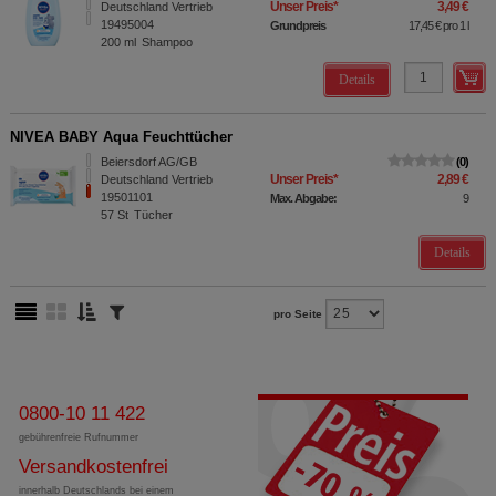
Unser Preis
*
3,49 €
Deutschland Vertrieb
19495004
Grundpreis
17,45 €
pro 1 l
200
ml
Shampoo
Details
NIVEA BABY Aqua Feuchttücher
Beiersdorf AG/GB
0
Unser Preis
*
2,89 €
Deutschland Vertrieb
19501101
Max. Abgabe:
9
57
St
Tücher
Details
pro Seite
0800-10 11 422
gebührenfreie Rufnummer
Versandkostenfrei
innerhalb Deutschlands bei einem