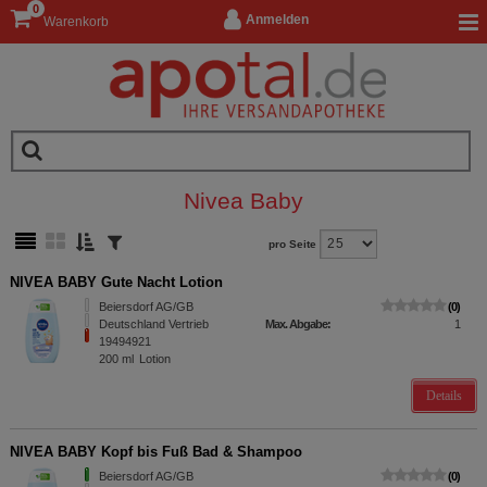
0
Anmelden
Warenkorb
Nivea Baby
pro Seite
NIVEA BABY Gute Nacht Lotion
Beiersdorf AG/GB
0
Deutschland Vertrieb
Max. Abgabe:
1
19494921
200
ml
Lotion
Details
NIVEA BABY Kopf bis Fuß Bad & Shampoo
Beiersdorf AG/GB
0