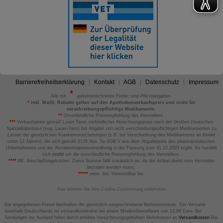
Barrierefreiheitserklärung
Kontakt
AGB
Datenschutz
Impressum
Alle mit
gekennzeichneten Felder sind Pflichtangaben.
*
inkl. MwSt. Rabatte gelten auf den Apothekenverkaufspreis und nicht für
verschreibungspflichtige Medikamente.
**
Unverbindliche Preisempfehlung des Herstellers.
***
Verkaufspreis gemäß Lauer-Taxe; verbindlicher Abrechnungspreis nach der Großen Deutschen
Spezialitätentaxe (sog. Lauer-Taxe) bei Abgabe von nicht verschreibungspflichtigen Medikamenten zu
Lasten der gesetzlichen Krankenversicherungen (z.B. bei Verschreibung des Medikaments an Kinder
unter 12 Jahren), die sich gemäß §129 Abs. 5a SGB V aus dem Abgabepreis des pharmazeutischen
Unternehmens und der Arzneimittelpreisverordnung in der Fassung zum 31.12.2003 ergibt. Es handelt
sich
nicht
um die unverbindliche Preisempfehlung des Herstellers.
****
BK: Beschaffungskosten. Diese Summe fällt zusätzlich an, da der Artikel direkt vom Hersteller
bezogen werden muss.
*****
verw. bis: Verwendbar bis.
Hier können Sie Ihre Cookie-Zustimmung widerrufen
Die angegebenen Preise beinhalten die gesetzlich vorgeschriebene Mehrwertsteuer. Der Versand
innerhalb Deutschlands ist versandkostenfrei bei einem Mindestbestellwert von 13,99 Euro. Bei
Sendungen ins Ausland fallen durch erhöhte Versicherungsgebühren Mehrkosten an
Versandkosten
Bei