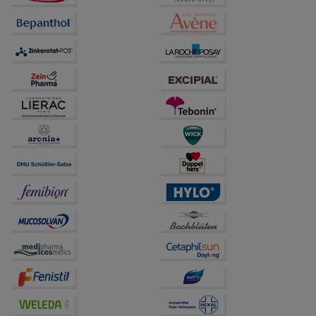
Verhaltensweisen (z.B. Spracheinstellung)
anzupassen. Komfort-Cookies ermöglichen es uns
auch auf Ihre Bedürfnisse zugeschrittene Inhalte
anzuzeigen und unser Partnerprogramm zu
betreiben.
Statistik & Tracking:
Hierüber lassen sich
Informationen über die Art und Weise der Nutzung
unserer Website sammeln, mit deren Hilfe wir unsere
Website weiter für Sie optimieren können, den Inhalt
auf unserer Website aber auch die Werbung auf
Drittseiten möglichst relevant für Sie zu gestalten.
Bitte beachten Sie, dass Daten hierfür teilweise an
Dritte wie z.B. Google oder soziale Medien
übertragen werden.