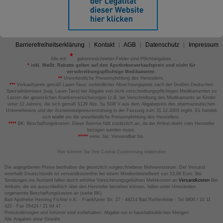
Barrierefreiheitserklärung
Kontakt
AGB
Datenschutz
Impressum
Alle mit
gekennzeichneten Felder sind Pflichtangaben.
*
inkl. MwSt. Rabatte gelten auf den Apothekenverkaufspreis und nicht für
verschreibungspflichtige Medikamente.
**
Unverbindliche Preisempfehlung des Herstellers.
***
Verkaufspreis gemäß Lauer-Taxe; verbindlicher Abrechnungspreis nach der Großen Deutschen
Spezialitätentaxe (sog. Lauer-Taxe) bei Abgabe von nicht verschreibungspflichtigen Medikamenten zu
Lasten der gesetzlichen Krankenversicherungen (z.B. bei Verschreibung des Medikaments an Kinder
unter 12 Jahren), die sich gemäß §129 Abs. 5a SGB V aus dem Abgabepreis des pharmazeutischen
Unternehmens und der Arzneimittelpreisverordnung in der Fassung zum 31.12.2003 ergibt. Es handelt
sich
nicht
um die unverbindliche Preisempfehlung des Herstellers.
****
BK: Beschaffungskosten. Diese Summe fällt zusätzlich an, da der Artikel direkt vom Hersteller
bezogen werden muss.
*****
verw. bis: Verwendbar bis.
Hier können Sie Ihre Cookie-Zustimmung widerrufen
Die angegebenen Preise beinhalten die gesetzlich vorgeschriebene Mehrwertsteuer. Der Versand
innerhalb Deutschlands ist versandkostenfrei bei einem Mindestbestellwert von 13,99 Euro. Bei
Sendungen ins Ausland fallen durch erhöhte Versicherungsgebühren Mehrkosten an
Versandkosten
Bei
Artikeln, die wir ausschließlich über den Hersteller beziehen können, fallen unter Umständen
sogenannte Beschaffungskosten an (siehe BK).
Bad Apotheke Henning Fichter e.K. - Frankfurter Str. 27 - 49214 Bad Rothenfelde - Tel 0800 / 10 11
422 - Fax 05424 / 21 64 47
Preisänderungen und Irrtümer sind vorbehalten. Abgabe nur in haushaltsüblichen Mengen.
Alle Angaben ohne Gewähr.