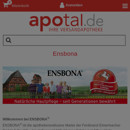
0
Anmelden
Warenkorb
Ensbona
®
Willkommen bei ENSBONA
®
ENSBONA
ist die apothekenexklusive Marke der Ferdinand Eimermacher