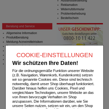
Auslandsbestellung
Reklamation
Widerrufsformular
Problembehebung
Bestellschein
Beratung und Service
Allgemeine Information
Produktberatung
Meldung Arzneimittelrisiken
Zuzahlungsfreie Arzneien
Angebote & Downloads
COOKIE-EINSTELLUNGEN
Newsletter
Neukundenprämie
Wir schützen Ihre Daten!
Stellenangebote
Für die ordnungsgemäße Funktion unserer Website
(z.B. Navigation, Warenkorb, Kundenkonto) setzen
wir so genannte Cookies ein. Diese sind technisch
notwendig, damit unser Shop überhaupt funktioniert.
Darüber hinaus helfen uns Cookies, Pixel und
vergleichbare Technologien, unsere Website an das
von Ihnen bevorzugte Verhalten im Shop
anzupassen. Die Informationen darüber, wie Sie
unsere Seiten nutzen, setzen wir ein, um den Shop