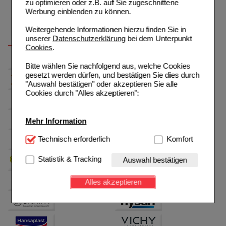
zu optimieren oder z.B. auf Sie zugeschnittene
Werbung einblenden zu können.
Weitergehende Informationen hierzu finden Sie in
unserer
Datenschutzerklärung
bei dem Unterpunkt
Cookies
.
Bitte wählen Sie nachfolgend aus, welche Cookies
gesetzt werden dürfen, und bestätigen Sie dies durch
"Auswahl bestätigen" oder akzeptieren Sie alle
Cookies durch "Alles akzeptieren":
Mehr Information
Technisch Notwendig:
Technisch erforderlich
Hierbei handelt es sich um
Komfort
Cookies, die für die Grundfunktionen unserer
Website notwendig sind (z.B. Navigation, Warenkorb,
Statistik & Tracking
Auswahl bestätigen
Kundenkonto), weshalb auf diese nicht verzichtet
werden kann.
Alles akzeptieren
Komfort:
Diese Cookies werden genutzt um das
Einkaufserlebnis noch ansprechender zu gestalten,
beispielsweise für die Wiedererkennung des
Besuchers oder unsere Seite an bevorzugte