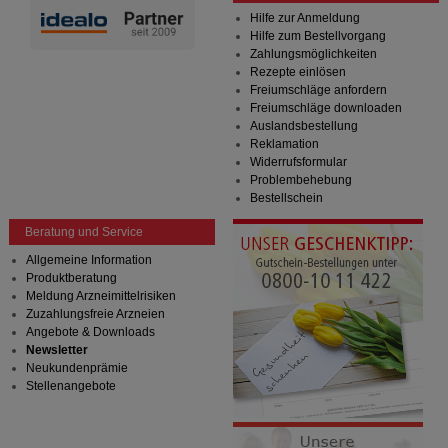
Website weiter für Sie optimieren können, den Inhalt
Hilfe zur Anmeldung
auf unserer Website aber auch die Werbung auf
Hilfe zum Bestellvorgang
Drittseiten möglichst relevant für Sie zu gestalten.
Zahlungsmöglichkeiten
Bitte beachten Sie, dass Daten hierfür teilweise an
Rezepte einlösen
Dritte wie z.B. Google oder soziale Medien
Freiumschläge anfordern
übertragen werden.
Freiumschläge downloaden
Auslandsbestellung
Reklamation
Widerrufsformular
Problembehebung
Bestellschein
Beratung und Service
Allgemeine Information
Produktberatung
Meldung Arzneimittelrisiken
Zuzahlungsfreie Arzneien
Angebote & Downloads
Newsletter
Neukundenprämie
Stellenangebote