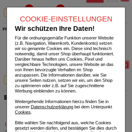
20%
19%
200 ml
500 ml
COOKIE-EINSTELLUNGEN
Wir schützen Ihre Daten!
PREVAL Prevabal Bad
PREVAL Dermatica GmbH
0
Für die ordnungsgemäße Funktion unserer Website
04249920
UVP
**
19,90 €
(z.B. Navigation, Warenkorb, Kundenkonto) setzen
Unser Preis
*
15,92 €
500
ml
Bad
wir so genannte Cookies ein. Diese sind technisch
Sie sparen
3,98 €
(
20%
)
notwendig, damit unser Shop überhaupt funktioniert.
Grundpreis
31,84 €
pro 1 l
Darüber hinaus helfen uns Cookies, Pixel und
vergleichbare Technologien, unsere Website an das
Details
von Ihnen bevorzugte Verhalten im Shop
anzupassen. Die Informationen darüber, wie Sie
20%
23%
unsere Seiten nutzen, setzen wir ein, um den Shop
500 ml
1000 ml
zu optimieren oder z.B. auf Sie zugeschnittene
Werbung einblenden zu können.
pro Seite
Weitergehende Informationen hierzu finden Sie in
unserer
Datenschutzerklärung
bei dem Unterpunkt
Cookies
.
Bitte wählen Sie nachfolgend aus, welche Cookies
0800-10 11 422
gesetzt werden dürfen, und bestätigen Sie dies durch
gebührenfreie Rufnummer