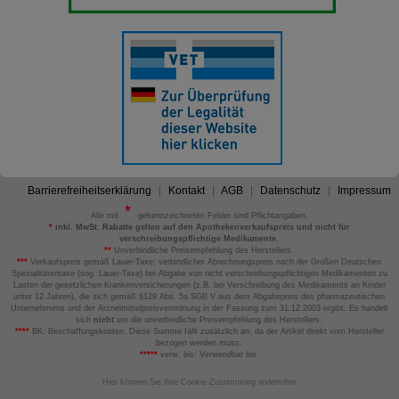
Barrierefreiheitserklärung
Kontakt
AGB
Datenschutz
Impressum
Alle mit
gekennzeichneten Felder sind Pflichtangaben.
*
inkl. MwSt. Rabatte gelten auf den Apothekenverkaufspreis und nicht für
verschreibungspflichtige Medikamente.
**
Unverbindliche Preisempfehlung des Herstellers.
***
Verkaufspreis gemäß Lauer-Taxe; verbindlicher Abrechnungspreis nach der Großen Deutschen
Spezialitätentaxe (sog. Lauer-Taxe) bei Abgabe von nicht verschreibungspflichtigen Medikamenten zu
Lasten der gesetzlichen Krankenversicherungen (z.B. bei Verschreibung des Medikaments an Kinder
unter 12 Jahren), die sich gemäß §129 Abs. 5a SGB V aus dem Abgabepreis des pharmazeutischen
Unternehmens und der Arzneimittelpreisverordnung in der Fassung zum 31.12.2003 ergibt. Es handelt
sich
nicht
um die unverbindliche Preisempfehlung des Herstellers.
****
BK: Beschaffungskosten. Diese Summe fällt zusätzlich an, da der Artikel direkt vom Hersteller
bezogen werden muss.
*****
verw. bis: Verwendbar bis.
Hier können Sie Ihre Cookie-Zustimmung widerrufen