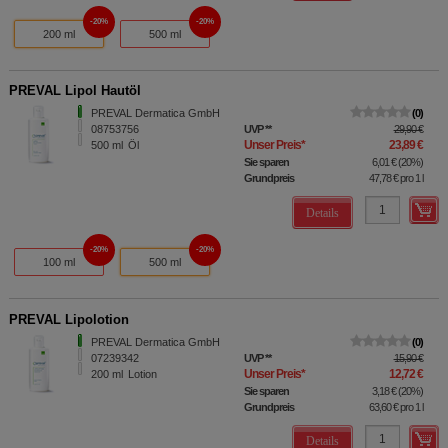
20%
20%
200 ml
500 ml
PREVAL Lipol Hautöl
PREVAL Dermatica GmbH
0
08753756
UVP
**
29,90 €
Unser Preis
*
23,89 €
500
ml
Öl
Sie sparen
6,01 €
(
20%
)
Grundpreis
47,78 €
pro 1 l
Details
20%
20%
100 ml
500 ml
PREVAL Lipolotion
PREVAL Dermatica GmbH
0
07239342
UVP
**
15,90 €
Unser Preis
*
12,72 €
200
ml
Lotion
Sie sparen
3,18 €
(
20%
)
Grundpreis
63,60 €
pro 1 l
Details