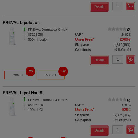
Details
PREVAL Lipolotion
PREVAL Dermatica GmbH
0
07239359
UVP
**
24,90 €
Unser Preis
*
20,09 €
500
ml
Lotion
Sie sparen
4,81 €
(
19%
)
Grundpreis
40,18 €
pro 1 l
Details
20%
19%
200 ml
500 ml
PREVAL Lipol Hautöl
PREVAL Dermatica GmbH
0
03126279
UVP
**
11,50 €
Unser Preis
*
9,20 €
100
ml
Öl
Sie sparen
2,30 €
(
20%
)
Grundpreis
92,00 €
pro 1 l
Details