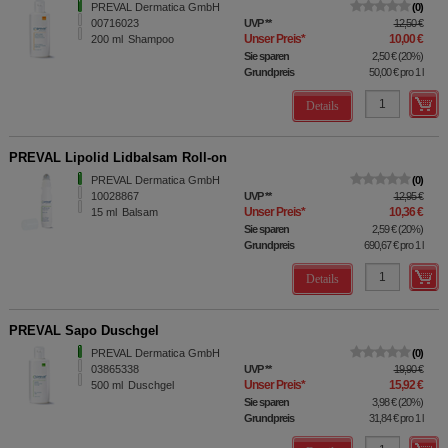
PREVAL Dermatica GmbH
0
00716023
UVP
**
12,50 €
Unser Preis
*
10,00 €
200
ml
Shampoo
Sie sparen
2,50 €
(
20%
)
Grundpreis
50,00 €
pro 1 l
Details
PREVAL Lipolid Lidbalsam Roll-on
PREVAL Dermatica GmbH
0
10028867
UVP
**
12,95 €
Unser Preis
*
10,36 €
15
ml
Balsam
Sie sparen
2,59 €
(
20%
)
Grundpreis
690,67 €
pro 1 l
Details
PREVAL Sapo Duschgel
PREVAL Dermatica GmbH
0
03865338
UVP
**
19,90 €
Unser Preis
*
15,92 €
500
ml
Duschgel
Sie sparen
3,98 €
(
20%
)
Grundpreis
31,84 €
pro 1 l