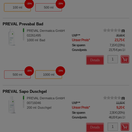
20%
20%
100 ml
500 ml
PREVAL Prevabal Bad
PREVAL Dermatica GmbH
0
02261495
UVP
**
30,90 €
Unser Preis
*
23,75 €
1000
ml
Bad
Sie sparen
7,15 €
(
23%
)
Grundpreis
23,75 €
pro 1 l
Details
20%
23%
500 ml
1000 ml
PREVAL Sapo Duschgel
PREVAL Dermatica GmbH
0
00716046
UVP
**
11,50 €
Unser Preis
*
9,20 €
200
ml
Duschgel
Sie sparen
2,30 €
(
20%
)
Grundpreis
46,00 €
pro 1 l
Details