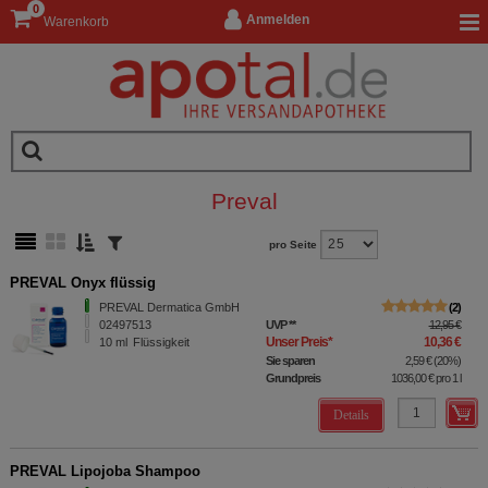
0
Anmelden
Warenkorb
Preval
pro Seite
PREVAL Onyx flüssig
PREVAL Dermatica GmbH
2
02497513
UVP
**
12,95 €
Unser Preis
*
10,36 €
10
ml
Flüssigkeit
Sie sparen
2,59 €
(
20%
)
Grundpreis
1036,00 €
pro 1 l
Details
PREVAL Lipojoba Shampoo