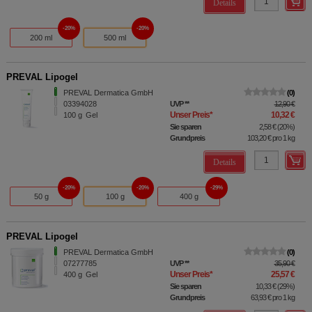
Details
20%
20%
200 ml
500 ml
PREVAL Lipogel
PREVAL Dermatica GmbH
0
03394028
UVP
**
12,90 €
Unser Preis
*
10,32 €
100
g
Gel
Sie sparen
2,58 €
(
20%
)
Grundpreis
103,20 €
pro 1 kg
Details
20%
20%
29%
50 g
100 g
400 g
PREVAL Lipogel
PREVAL Dermatica GmbH
0
07277785
UVP
**
35,90 €
Unser Preis
*
25,57 €
400
g
Gel
Sie sparen
10,33 €
(
29%
)
Grundpreis
63,93 €
pro 1 kg