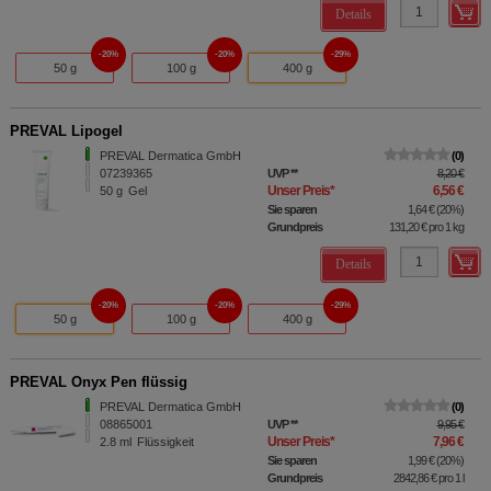
Details
20%
20%
29%
50 g
100 g
400 g
PREVAL Lipogel
PREVAL Dermatica GmbH
0
07239365
UVP
**
8,20 €
Unser Preis
*
6,56 €
50
g
Gel
Sie sparen
1,64 €
(
20%
)
Grundpreis
131,20 €
pro 1 kg
Details
20%
20%
29%
50 g
100 g
400 g
PREVAL Onyx Pen flüssig
PREVAL Dermatica GmbH
0
08865001
UVP
**
9,95 €
Unser Preis
*
7,96 €
2.8
ml
Flüssigkeit
Sie sparen
1,99 €
(
20%
)
Grundpreis
2842,86 €
pro 1 l